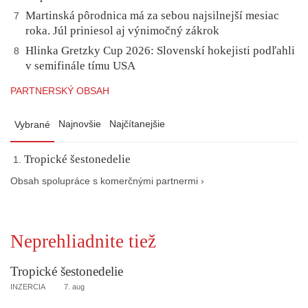
Martinská pôrodnica má za sebou najsilnejší mesiac
7
roka. Júl priniesol aj výnimočný zákrok
Hlinka Gretzky Cup 2026: Slovenskí hokejisti podľahli
8
v semifinále tímu USA
PARTNERSKÝ OBSAH
Najnovšie
Najčítanejšie
Vybrané
Tropické šestonedelie
Obsah spolupráce s komerčnými partnermi ›
Neprehliadnite tiež
Tropické šestonedelie
INZERCIA
7. aug