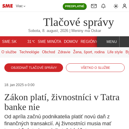
Viac
PREDPLATNÉ
Tlačové správy
Sobota, 8. august, 2026
| Meniny má
Oskar
℃
SME.SK
SME MINÚTA
DOMOV
REGIÓNY
INDEX
SVET
31
MENU
O službe
Technológie
Obchod
Zdravie
Žena, šport, rodina
Life style
B
OBJEDNAŤ TLAČOVÉ SPRÁVY
VŠETKO O SLUŽBE
18. jan 2025 o 0:00
Zákon platí, živnostníci v Tatra
banke nie
Od apríla začnú podnikatelia platiť novú daň z
finančných transakcií. Aj živnostníci musia mať