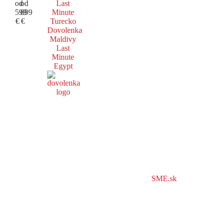
od
od
Last
599
699
Minute
€
€
Turecko
Dovolenka
Maldivy
Last
Minute
Egypt
SME.sk