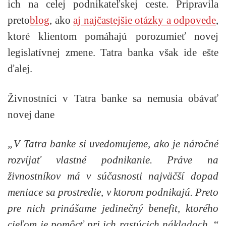
ich na celej podnikateľskej ceste. Pripravila
preto
blog
, ako
aj najčastejšie otázky a odpovede
,
ktoré klientom pomáhajú porozumieť novej
legislatívnej zmene. Tatra banka však ide ešte
ďalej.
Živnostníci v Tatra banke sa nemusia obávať
novej dane
„V Tatra banke si uvedomujeme, ako je náročné
rozvíjať vlastné podnikanie. Práve na
živnostníkov má v súčasnosti najväčší dopad
meniace sa prostredie, v ktorom podnikajú. Preto
pre nich prinášame jedinečný benefit, ktorého
cieľom je pomôcť pri ich rastúcich nákladoch,
“