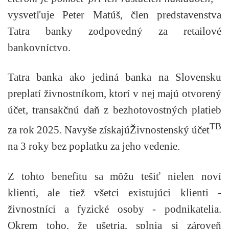
vysvetľuje
Peter Matúš, člen predstavenstva
Tatra banky zodpovedný za retailové
bankovníctvo.
Tatra banka ako jediná banka na Slovensku
preplatí živnostníkom, ktorí v nej majú otvorený
účet, transakčnú daň z bezhotovostných platieb
TB
za rok 2025. Navyše získajú
Živnostenský
účet
na 3 roky bez poplatku za jeho vedenie.
Z tohto benefitu sa môžu tešiť nielen noví
klienti, ale tiež všetci existujúci klienti -
živnostníci a fyzické osoby - podnikatelia.
Okrem toho, že ušetria, splnia si zároveň