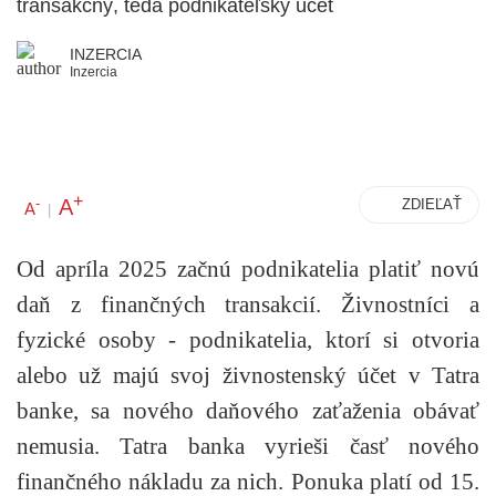
transakčný, teda podnikateľský účet
INZERCIA
Inzercia
+
A
-
ZDIEĽAŤ
A
|
Od apríla 2025 začnú podnikatelia platiť novú
daň z finančných transakcií. Živnostníci a
fyzické osoby - podnikatelia, ktorí si otvoria
alebo už majú svoj živnostenský účet v Tatra
banke, sa nového daňového zaťaženia obávať
nemusia. Tatra banka vyrieši časť nového
finančného nákladu za nich. Ponuka platí od 15.