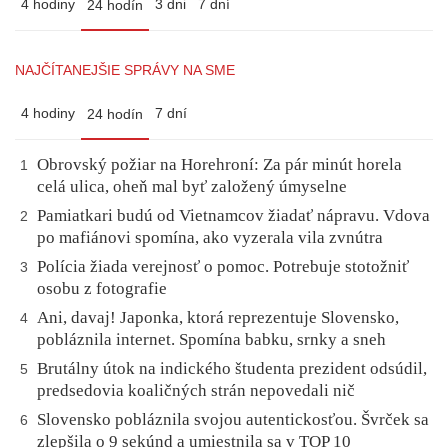
4 hodiny
3 dni
7 dní
24 hodín
NAJČÍTANEJŠIE SPRÁVY NA SME
4 hodiny
7 dní
24 hodín
Obrovský požiar na Horehroní: Za pár minút horela
1
celá ulica, oheň mal byť založený úmyselne
Pamiatkari budú od Vietnamcov žiadať nápravu. Vdova
2
po mafiánovi spomína, ako vyzerala vila zvnútra
Polícia žiada verejnosť o pomoc. Potrebuje stotožniť
3
osobu z fotografie
Ani, davaj! Japonka, ktorá reprezentuje Slovensko,
4
pobláznila internet. Spomína babku, srnky a sneh
Brutálny útok na indického študenta prezident odsúdil,
5
predsedovia koaličných strán nepovedali nič
Slovensko pobláznila svojou autentickosťou. Švrček sa
6
zlepšila o 9 sekúnd a umiestnila sa v TOP 10