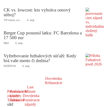
CK vs. lowcost: kto vyhráva cenový
súboj?
TIP travel, a.s.
6. aug
Berger Cup posunul latku: FC Barcelona a
17 500 eur
Niké
5. aug
Vyžrebovanie futbalových súťaží: Kedy
hrá vaše mesto či dedina?
INZERCIA
4. aug
Dovolenka
Reštaurácie
Last
Poznávacie
Poznávacie
Minute
zájazdy
zájazdy
Dovolenka
Turecko
Taliansko
Poznávacie
už
už
zájazdy