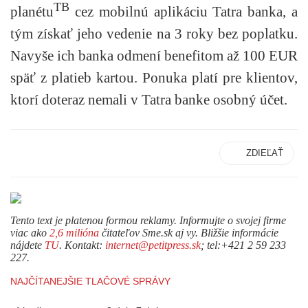
TB
planétu
cez mobilnú aplikáciu Tatra banka, a
tým získať jeho vedenie na 3 roky bez poplatku.
Navyše ich banka odmení benefitom až 100 EUR
späť z platieb kartou. Ponuka platí pre klientov,
ktorí doteraz nemali v Tatra banke osobný účet.
ZDIEĽAŤ
Tento text je platenou formou reklamy. Informujte o svojej firme
viac ako
2,6 milióna
čitateľov Sme.sk aj vy. Bližšie informácie
nájdete
TU
. Kontakt:
internet@petitpress.sk
; tel:+421 2 59 233
227.
NAJČÍTANEJŠIE TLAČOVÉ SPRÁVY