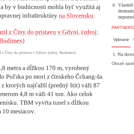
Vlastnil
8
.
ia by v budúcnosti mohla byť využitá aj
demontuj
opravnej infraštruktúry
na Slovensku
.
nepomo
PARTNERS
Vybrané
l z Číny do prístavu v Gdyni. (zdroj: Budimex)
Na dovol
Obsah spol
,8 metra a dĺžkou 170 m, vyrobený
do Poľska po mori z čínskeho Čchang-ša.
z ktorých najťažší (predný štít) váži 87
iemerom 4,8 m váži 41 ton. Ako celok
enisku. TBM vyvŕta tunel s dĺžkou
a 10 mesiacov.