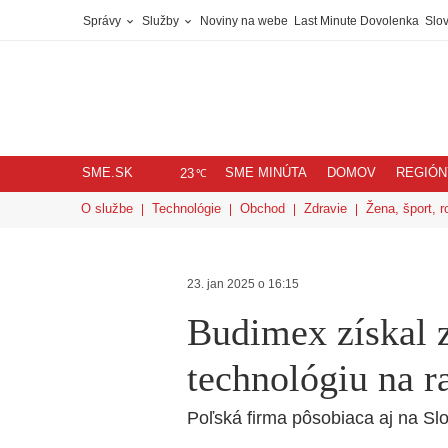
Správy
Služby
Noviny na webe
Last Minute Dovolenka
Slov
SME.SK
SME MINÚTA
DOMOV
REGIÓN
℃
23
O službe
Technológie
Obchod
Zdravie
Žena, šport, r
23. jan 2025 o 16:15
Budimex získal 
technológiu na r
Poľská firma pôsobiaca aj na Sl