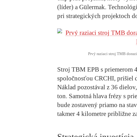
(líder) a Gülermak. Technológ
pri strategických projektoch d
Prvý raziaci stroj TMB dorazi
Stroj TBM EPB s priemerom 4
spoločnosťou CRCHI, prišiel 
Náklad pozostával z 36 dielov, 
ton. Samotná hlava frézy s pr
bude zostavený priamo na stav
takmer 4 kilometre približne z
Strategická investícia