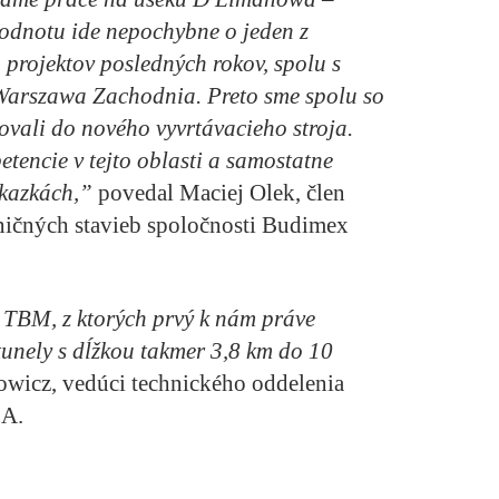
odnotu ide nepochybne o jeden z
 projektov posledných rokov, spolu s
 Warszawa Zachodnia. Preto sme spolu so
vali do nového vyvrtávacieho stroja.
tencie v tejto oblasti a samostatne
ákazkách,”
povedal Maciej Olek, člen
zničných stavieb spoločnosti Budimex
e TBM, z ktorých prvý k nám práve
tunely s dĺžkou takmer 3,8 km do 10
wicz, vedúci technického oddelenia
.A.