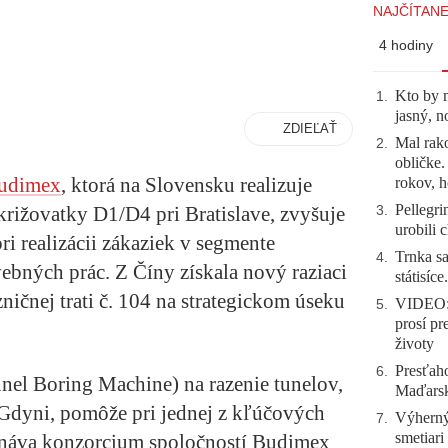
NAJČÍTANE
4 hodiny
Kto by 
1
.
jasný, n
ZDIEĽAŤ
Mal rako
2
.
obličke
udimex
, ktorá na Slovensku realizuje
rokov, h
Pellegri
križovatky D1/D4 pri Bratislave, zvyšuje
3
.
urobili 
pri realizácii zákaziek v segmente
Trnka sa
4
.
bných prác. Z Číny získala nový raziaci
státisíc
zničnej trati č. 104 na strategickom úseku
VIDEO: 
5
.
prosí pr
životy
Presťah
6
.
nel Boring Machine) na razenie tunelov,
Maďarsku
v Gdyni, pomôže pri jednej z kľúčových
Výherný 
7
.
smetiari
konáva konzorcium spoločností Budimex