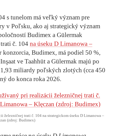
 104 s tunelom má veľký význam pre
úry v Poľsku, ako aj strategický význam
spoločností Budimex a Gülermak
trati č. 104
na úseku D Limanowa –
r konzorcia, Budimex, má podiel 50 %,
 Inşaat ve Taahhüt a Gülermak majú po
 1,93 miliardy poľských zlotých (cca 450
ný do konca roka 2026.
ii železničnej trati č. 104 na strategickom úseku D Limanowa –
zan (zdroj: Budimex)
ávame práce na úseku D Limanowa –