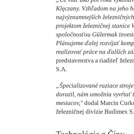
Klęczany. Vzhľadom na jeho h
najvýznamnejších železničných
projektom železničnej stanice
spoločnosťou Gülermak investo
Plánujeme ďalej rozvíjať kompe
realizovať práce na ďalších z
predstavenstva a riaditeľ žele
S.A.
„Špecializované raziace stroj
dorazil, nám umožnia vyvŕtať 
mesiacov,"
dodal Marcin Curko
železničnej divízie Budimex S
Technológia z Číny