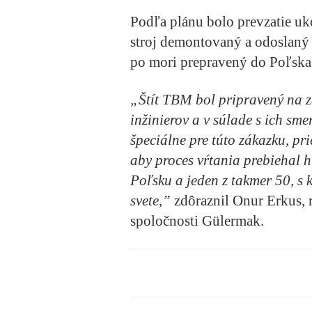
Podľa plánu bolo prevzatie uk
stroj demontovaný a odoslaný 
po mori prepravený do Poľska
„Štít TBM bol pripravený na z
inžinierov a v súlade s ich sm
špeciálne pre túto zákazku, p
aby proces vŕtania prebiehal h
Poľsku a jeden z takmer 50, s 
svete,”
zdôraznil Onur Erkus, 
spoločnosti Gülermak.