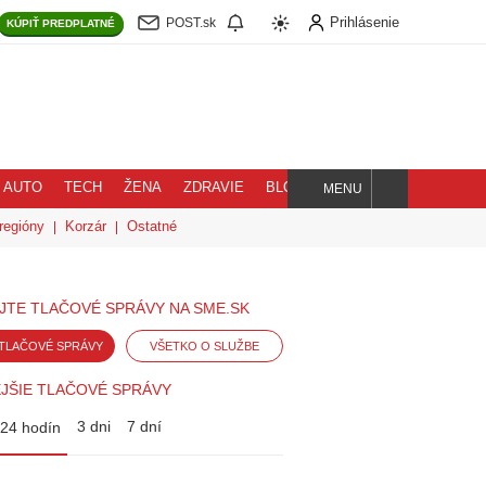
Prihlásenie
POST.sk
KÚPIŤ
PREDPLATNÉ
AUTO
TECH
ŽENA
ZDRAVIE
BLOG
MENU
Hľadaj
regióny
Korzár
Ostatné
JTE TLAČOVÉ SPRÁVY NA SME.SK
TLAČOVÉ SPRÁVY
VŠETKO O SLUŽBE
JŠIE TLAČOVÉ SPRÁVY
3 dni
7 dní
24 hodín