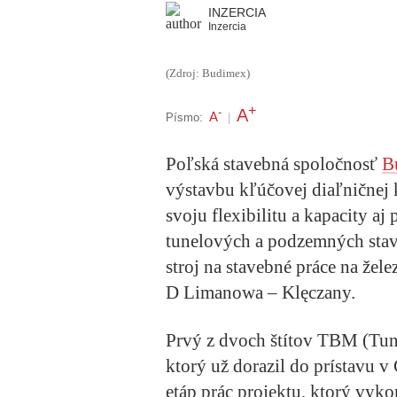
INZERCIA
Inzercia
(Zdroj: Budimex)
+
A
-
A
Písmo:
|
Poľská stavebná spoločnosť
B
výstavbu kľúčovej diaľničnej 
svoju flexibilitu a kapacity aj 
tunelových a podzemných stave
stroj na stavebné práce na žele
D Limanowa – Klęczany.
Prvý z dvoch štítov TBM (Tun
ktorý už dorazil do prístavu 
etáp prác projektu, ktorý vy