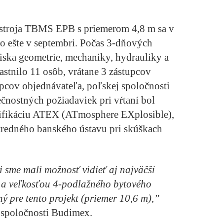
o stroja TBMS EPB s priemerom 4,8 m sa v
o ešte v septembri. Počas 3-dňových
diska geometrie, mechaniky, hydrauliky a
častnilo 11 osôb, vrátane 3 zástupcov
pcov objednávateľa, poľskej spoločnosti
ostných požiadaviek pri vŕtaní bol
ertifikáciu ATEX (ATmosphere EXplosible),
tredného banského ústavu pri skúškach
 sme mali možnosť vidieť aj najväčší
 a veľkosťou 4-podlažného bytového
 pre tento projekt (priemer 10,6 m),”
 spoločnosti Budimex.