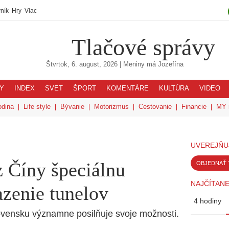
ník
Hry
Viac
Tlačové správy
Štvrtok, 6. august, 2026
| Meniny má
Jozefína
Y
INDEX
SVET
ŠPORT
KOMENTÁRE
KULTÚRA
VIDEO
odina
Life style
Bývanie
Motorizmus
Cestovanie
Financie
MY 
UVEREJŇU
z Číny špeciálnu
OBJEDNAŤ 
NAJČÍTANE
azenie tunelov
4 hodiny
ovensku významne posilňuje svoje možnosti.