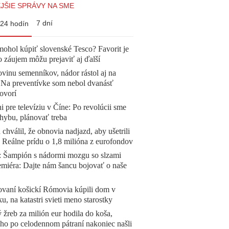
JŠIE SPRÁVY NA SME
7 dní
24 hodín
mohol kúpiť slovenské Tesco? Favorit je
o záujem môžu prejaviť aj ďalší
vinu semenníkov, nádor rástol aj na
. Na preventívke som nebol dvanásť
ovorí
ni pre televíziu v Číne: Po revolúcii sme
chybu, plánovať treba
 chválil, že obnovia nadjazd, aby ušetrili
e. Reálne prídu o 1,8 milióna z eurofondov
Šampión s nádormi mozgu so slzami
emiéra: Dajte nám šancu bojovať o naše
ovaní košickí Rómovia kúpili dom v
, na katastri svieti meno starostky
žreb za milión eur hodila do koša,
 ho po celodennom pátraní nakoniec našli