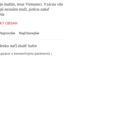
 ju mafián, teraz Vietnamci. Vzácnu vilu
ú neznámi muži, polícia zatiaľ
hla
KÝ OBSAH
Najnovšie
Najčítanejšie
enku stačí zbaliť kufor
upráce s komerčnými partnermi ›