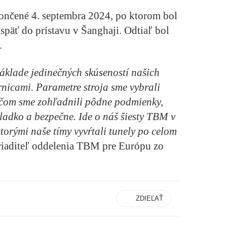
ončené 4. septembra 2024, po ktorom bol
späť do prístavu v Šanghaji. Odtiaľ bol
.
áklade jedinečných skúseností našich
ernicami. Parametre stroja sme vybrali
ričom sme zohľadnili pôdne podmienky,
ladko a bezpečne. Ide o náš šiesty TBM v
ktorými naše tímy vyvŕtali tunely po celom
riaditeľ oddelenia TBM pre Európu zo
ZDIEĽAŤ