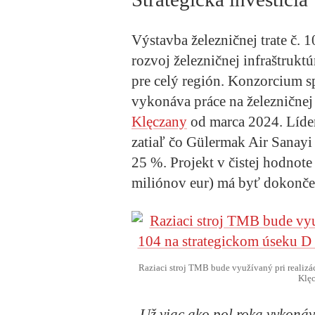
Výstavba železničnej trate č.
rozvoj železničnej infraštrukt
pre celý región. Konzorcium 
vykonáva práce na železničnej 
Klęczany
od marca 2024. Líde
zatiaľ čo Gülermak Air Sanayi
25 %. Projekt v čistej hodnote
miliónov eur) má byť dokonče
Raziaci stroj TMB bude využívaný pri realizác
Klęc
„Už viac ako pol roka vykon