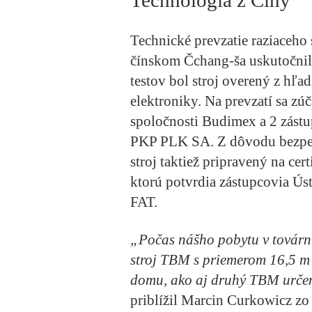
Technické prevzatie raziaceh
čínskom Čchang-ša uskutočnil
testov bol stroj overený z hľa
elektroniky. Na prevzatí sa zú
spoločnosti Budimex a 2 zástu
PKP PLK SA. Z dôvodu bezpečn
stroj taktiež pripravený na c
ktorú potvrdia zástupcovia Ús
FAT.
„Počas nášho pobytu v továrni
stroj TBM s priemerom 16,5 m
domu, ako aj druhý TBM určený
priblížil Marcin Curkowicz zo