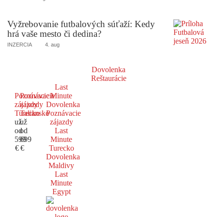
Vyžrebovanie futbalových súťaží: Kedy
hrá vaše mesto či dedina?
INZERCIA
4. aug
Dovolenka
Reštaurácie
Last
Poznávacie
Poznávacie
Minute
zájazdy
zájazdy
Dovolenka
Turecko
Taliansko
Poznávacie
už
už
zájazdy
od
od
Last
599
699
Minute
€
€
Turecko
Dovolenka
Maldivy
Last
Minute
Egypt