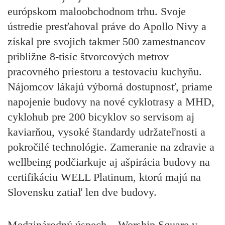
európskom maloobchodnom trhu. Svoje
ústredie presťahoval práve do Apollo Nivy a
získal pre svojich takmer 500 zamestnancov
približne 8-tisíc štvorcových metrov
pracovného priestoru a testovaciu kuchyňu.
Nájomcov lákajú výborná dostupnosť, priame
napojenie budovy na nové cyklotrasy a MHD,
cyklohub pre 200 bicyklov so servisom aj
kaviarňou, vysoké štandardy udržateľnosti a
pokročilé technológie. Zameranie na zdravie a
wellbeing podčiarkuje aj ašpirácia budovy na
certifikáciu WELL Platinum, ktorú majú na
Slovensku zatiaľ len dve budovy.
Medzinárodný úspech – Worship Square v