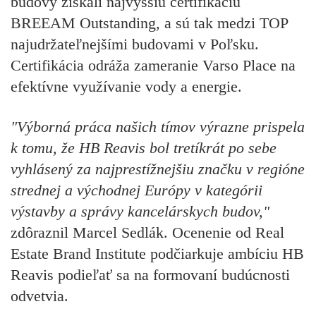
budovy získali najvyššiu certifikáciu
BREEAM Outstanding, a sú tak medzi TOP
najudržateľnejšími budovami v Poľsku.
Certifikácia odráža zameranie Varso Place na
efektívne využívanie vody a energie.
"Výborná práca našich tímov výrazne prispela
k tomu, že HB Reavis bol tretíkrát po sebe
vyhlásený za najprestížnejšiu značku v regióne
strednej a východnej Európy v kategórii
výstavby a správy kancelárskych budov,"
zdôraznil Marcel Sedlák. Ocenenie od Real
Estate Brand Institute podčiarkuje ambíciu HB
Reavis podieľať sa na formovaní budúcnosti
odvetvia.