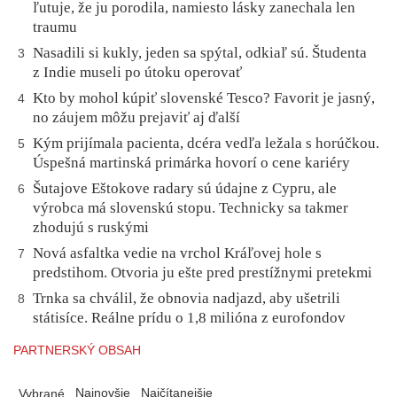
ľutuje, že ju porodila, namiesto lásky zanechala len
traumu
Nasadili si kukly, jeden sa spýtal, odkiaľ sú. Študenta
3
z Indie museli po útoku operovať
Kto by mohol kúpiť slovenské Tesco? Favorit je jasný,
4
no záujem môžu prejaviť aj ďalší
Kým prijímala pacienta, dcéra vedľa ležala s horúčkou.
5
Úspešná martinská primárka hovorí o cene kariéry
Šutajove Eštokove radary sú údajne z Cypru, ale
6
výrobca má slovenskú stopu. Technicky sa takmer
zhodujú s ruskými
Nová asfaltka vedie na vrchol Kráľovej hole s
7
predstihom. Otvoria ju ešte pred prestížnymi pretekmi
Trnka sa chválil, že obnovia nadjazd, aby ušetrili
8
státisíce. Reálne prídu o 1,8 milióna z eurofondov
PARTNERSKÝ OBSAH
Najnovšie
Najčítanejšie
Vybrané