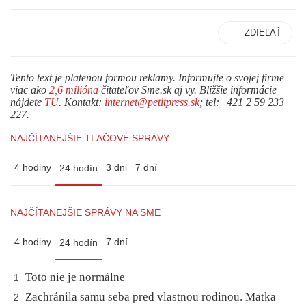
ZDIEĽAŤ
Tento text je platenou formou reklamy. Informujte o svojej firme
viac ako
2,6 milióna
čitateľov Sme.sk aj vy. Bližšie informácie
nájdete
TU
. Kontakt:
internet@petitpress.sk
; tel:+421 2 59 233
227.
NAJČÍTANEJŠIE TLAČOVÉ SPRÁVY
4 hodiny
3 dni
7 dní
24 hodín
NAJČÍTANEJŠIE SPRÁVY NA SME
4 hodiny
7 dní
24 hodín
Toto nie je normálne
1
Zachránila samu seba pred vlastnou rodinou. Matka
2