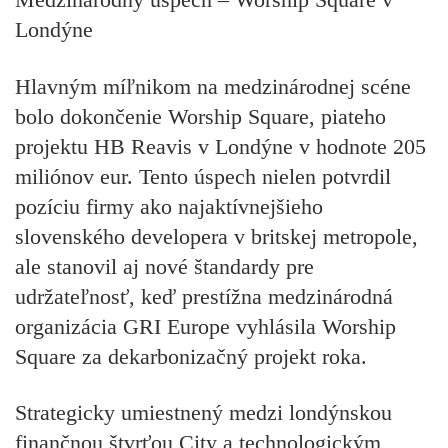
Londýne
Hlavným míľnikom na medzinárodnej scéne
bolo dokončenie Worship Square, piateho
projektu HB Reavis v Londýne v hodnote 205
miliónov eur. Tento úspech nielen potvrdil
pozíciu firmy ako najaktívnejšieho
slovenského developera v britskej metropole,
ale stanovil aj nové štandardy pre
udržateľnosť, keď prestížna medzinárodná
organizácia GRI Europe vyhlásila Worship
Square za dekarbonizačný projekt roka.
Strategicky umiestnený medzi londýnskou
finančnou štvrťou City a technologickým