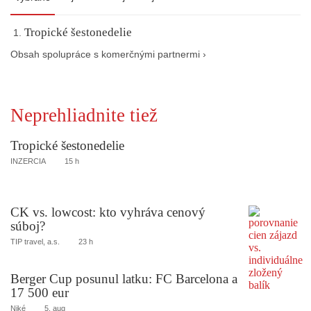
Tropické šestonedelie
Obsah spolupráce s komerčnými partnermi ›
Neprehliadnite tiež
Tropické šestonedelie
INZERCIA
15 h
CK vs. lowcost: kto vyhráva cenový
súboj?
TIP travel, a.s.
23 h
Berger Cup posunul latku: FC Barcelona a
17 500 eur
Niké
5. aug