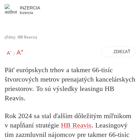
INZERCIA
Inzercia
(Zdroj: HB Reavis)
+
A
-
ZDIEĽAŤ
A
|
Päť európskych trhov a takmer 66-tisíc
štvorcových metrov prenajatých kancelárskych
priestorov. To sú výsledky leasingu HB
Reavis.
Rok 2024 sa stal ďalším dôležitým míľnikom
v napĺňaní stratégie
HB Reavis
. Leasingový
tím zazmluvnil nájomcov pre takmer 66-tisíc