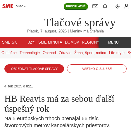
Viac
PREDPLATNÉ
Tlačové správy
Piatok, 7. august, 2026
| Meniny má
Štefánia
℃
SME.SK
SME MINÚTA
DOMOV
REGIÓNY
INDEX
SVET
32
MENU
O službe
Technológie
Obchod
Zdravie
Žena, šport, rodina
Life style
B
OBJEDNAŤ TLAČOVÉ SPRÁVY
VŠETKO O SLUŽBE
4. feb 2025 o 8:21
HB Reavis má za sebou ďalší
úspešný rok
Na 5 európskych trhoch prenajal 66-tisíc
štvorcových metrov kancelárskych priestorov.