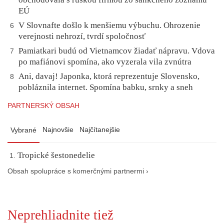
EÚ
V Slovnafte došlo k menšiemu výbuchu. Ohrozenie
6
verejnosti nehrozí, tvrdí spoločnosť
Pamiatkari budú od Vietnamcov žiadať nápravu. Vdova
7
po mafiánovi spomína, ako vyzerala vila zvnútra
Ani, davaj! Japonka, ktorá reprezentuje Slovensko,
8
pobláznila internet. Spomína babku, srnky a sneh
PARTNERSKÝ OBSAH
Najnovšie
Najčítanejšie
Vybrané
Tropické šestonedelie
Obsah spolupráce s komerčnými partnermi ›
Neprehliadnite tiež