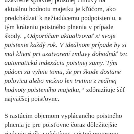
aktuálnu hodnotu majetku je kľúčom, ako
predchádzať k nežiadúcemu podpoisteniu, a
tým kráteniu poistného plnenia v prípade
škody.
„Odporúčam aktualizovať si svoje
poistenie každý rok. V ideálnom prípade by si
mal klient pri uzatvorení zmluvy dohodnúť tzv.
automatickú indexáciu poistnej sumy. Tým
pádom sa vyhne tomu, že pri škode dostane
polovicu alebo možno len tretinu z reálnej
hodnoty poisteného majetku,“
zdôrazňuje šéf
najväčšej poisťovne.
S rastúcim objemom vyplácaného poistného
plnenia je pre poisťovne čoraz dôležitejšie
riadenie rizík a efektívne zaistné programy.