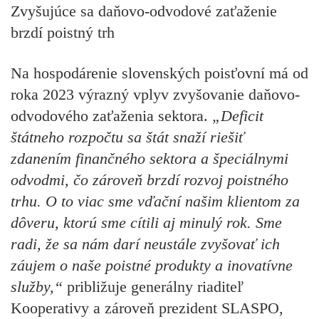
Zvyšujúce sa daňovo-odvodové zaťaženie
brzdí poistný trh
Na hospodárenie slovenských poisťovní má od
roka 2023 výrazný vplyv zvyšovanie daňovo-
odvodového zaťaženia sektora.
„Deficit
štátneho rozpočtu sa štát snaží riešiť
zdanením finančného sektora a špeciálnymi
odvodmi, čo zároveň brzdí rozvoj poistného
trhu. O to viac sme vďační našim klientom za
dôveru, ktorú sme cítili aj minulý rok. Sme
radi, že sa nám darí neustále zvyšovať ich
záujem o naše poistné produkty a inovatívne
služby,“
približuje generálny riaditeľ
Kooperativy a zároveň prezident SLASPO,