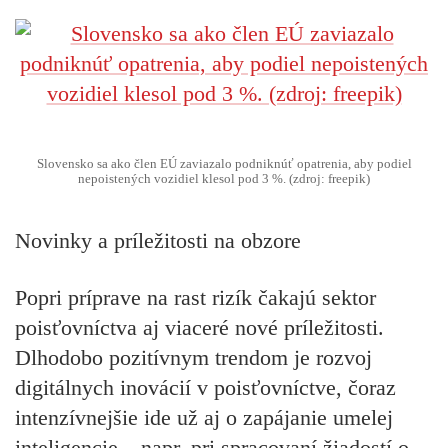
Slovensko sa ako člen EÚ zaviazalo podniknúť opatrenia, aby podiel
nepoistených vozidiel klesol pod 3 %. (zdroj: freepik)
Novinky a príležitosti na obzore
Popri príprave na rast rizík čakajú sektor
poisťovníctva aj viaceré nové príležitosti.
Dlhodobo pozitívnym trendom je rozvoj
digitálnych inovácií v poisťovníctve, čoraz
intenzívnejšie ide už aj o zapájanie umelej
inteligencie – napr. pri spracovaní žiadostí o