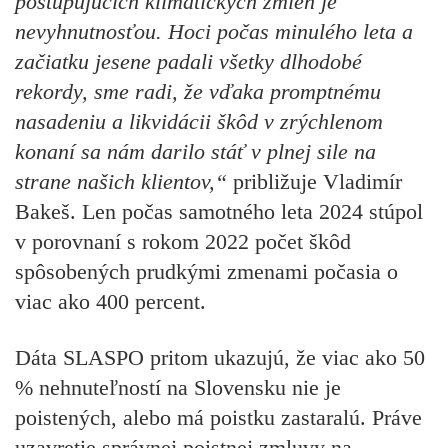
postupujúcich klimatických zmien je
nevyhnutnosťou. Hoci počas minulého leta a
začiatku jesene padali všetky dlhodobé
rekordy, sme radi, že vďaka promptnému
nasadeniu a likvidácii škôd v zrýchlenom
konaní sa nám darilo stáť v plnej sile na
strane našich klientov,“
približuje Vladimír
Bakeš. Len počas samotného leta 2024 stúpol
v porovnaní s rokom 2022 počet škôd
spôsobených prudkými zmenami počasia o
viac ako 400 percent.
Dáta SLASPO pritom ukazujú, že viac ako 50
% nehnuteľností na Slovensku nie je
poistených, alebo má poistku zastaralú. Práve
uzavretie správnej poistnej zmluvy na