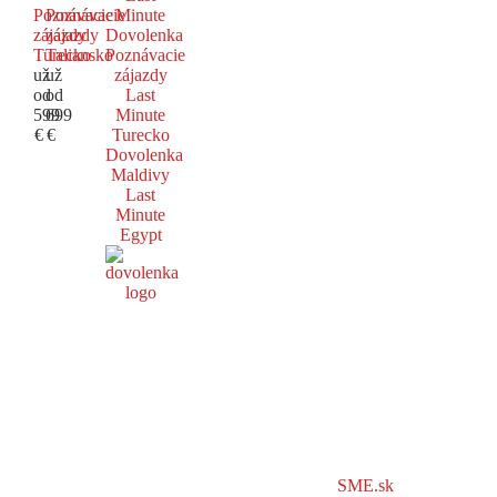
Poznávacie
Poznávacie
Minute
zájazdy
zájazdy
Dovolenka
Turecko
Taliansko
Poznávacie
už
už
zájazdy
od
od
Last
599
699
Minute
€
€
Turecko
Dovolenka
Maldivy
Last
Minute
Egypt
SME.sk