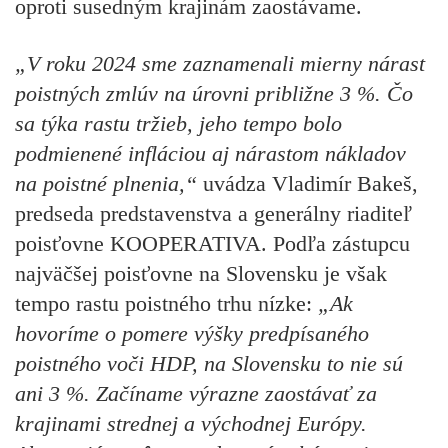
oproti susedným krajinám zaostávame.
„V roku 2024 sme zaznamenali mierny nárast
poistných zmlúv na úrovni približne 3 %. Čo
sa týka rastu tržieb, jeho tempo bolo
podmienené infláciou aj nárastom nákladov
na poistné plnenia,“
uvádza Vladimír Bakeš,
predseda predstavenstva a generálny riaditeľ
poisťovne KOOPERATIVA. Podľa zástupcu
najväčšej poisťovne na Slovensku je však
tempo rastu poistného trhu nízke:
„Ak
hovoríme o pomere výšky predpísaného
poistného voči HDP, na Slovensku to nie sú
ani 3 %. Začíname výrazne zaostávať za
krajinami strednej a východnej Európy.