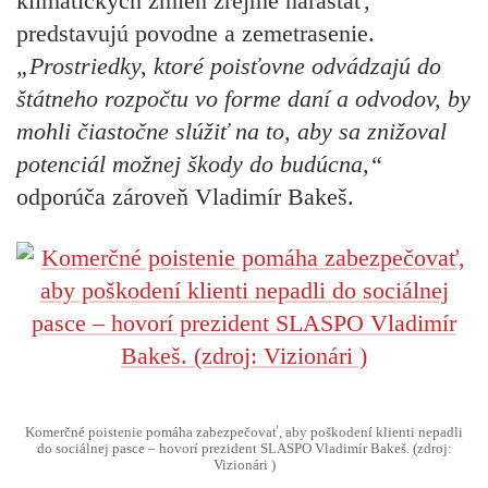
klimatických zmien zrejme narastať,
predstavujú povodne a zemetrasenie.
„Prostriedky, ktoré poisťovne odvádzajú do
štátneho rozpočtu vo forme daní a odvodov, by
mohli čiastočne slúžiť na to, aby sa znižoval
potenciál možnej škody do budúcna,“
odporúča zároveň Vladimír Bakeš.
Komerčné poistenie pomáha zabezpečovať, aby poškodení klienti nepadli
do sociálnej pasce – hovorí prezident SLASPO Vladimír Bakeš. (zdroj:
Vizionári )