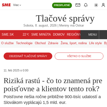
Viac
PREDPLATNÉ
Tlačové správy
Sobota, 8. august, 2026
| Meniny má
Oskar
℃
SME.SK
SME MINÚTA
DOMOV
REGIÓNY
INDEX
SVET
22
MENU
O službe
Technológie
Obchod
Zdravie
Žena, šport, rodina
Life style
B
OBJEDNAŤ TLAČOVÉ SPRÁVY
VŠETKO O SLUŽBE
11. feb 2025 o 0:00
Riziká rastú - čo to znamená pre
poisťovne a klientov tento rok?
Poisťovne riešia ročne približne 900-tisíc udalostí a
Slovákom vyplácajú 1,5 mld. eur.