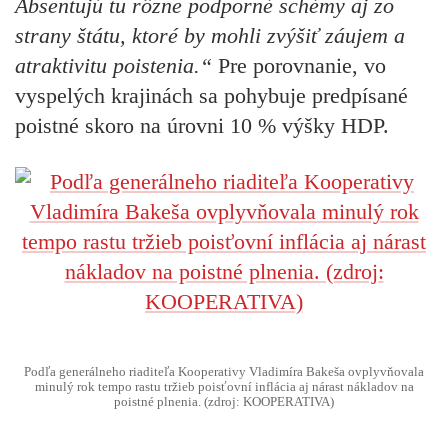
Absentujú tu rôzne podporné schémy aj zo
strany štátu, ktoré by mohli zvýšiť záujem a
atraktivitu poistenia.“
Pre porovnanie, vo
vyspelých krajinách sa pohybuje predpísané
poistné skoro na úrovni 10 % výšky HDP.
Podľa generálneho riaditeľa Kooperativy Vladimíra Bakeša ovplyvňovala
minulý rok tempo rastu tržieb poisťovní inflácia aj nárast nákladov na
poistné plnenia. (zdroj: KOOPERATIVA)