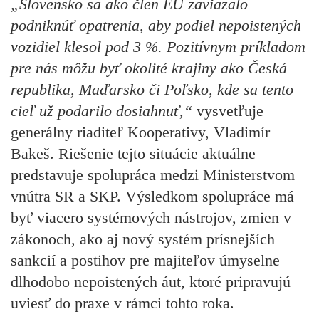
„Slovensko sa ako člen EÚ zaviazalo
podniknúť opatrenia, aby podiel nepoistených
vozidiel klesol pod 3 %. Pozitívnym príkladom
pre nás môžu byť okolité krajiny ako Česká
republika, Maďarsko či Poľsko, kde sa tento
cieľ už podarilo dosiahnuť,“
vysvetľuje
generálny riaditeľ Kooperativy, Vladimír
Bakeš. Riešenie tejto situácie aktuálne
predstavuje spolupráca medzi Ministerstvom
vnútra SR a SKP. Výsledkom spolupráce má
byť viacero systémových nástrojov, zmien v
zákonoch, ako aj nový systém prísnejších
sankcií a postihov pre majiteľov úmyselne
dlhodobo nepoistených áut, ktoré pripravujú
uviesť do praxe v rámci tohto roka.