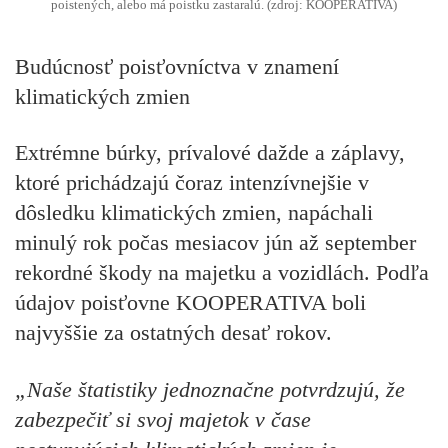
poistených, alebo má poistku zastaralú. (zdroj: KOOPERATIVA)
Budúcnosť poisťovníctva v znamení
klimatických zmien
Extrémne búrky, prívalové dažde a záplavy,
ktoré prichádzajú čoraz intenzívnejšie v
dôsledku klimatických zmien, napáchali
minulý rok počas mesiacov jún až september
rekordné škody na majetku a vozidlách. Podľa
údajov poisťovne KOOPERATIVA boli
najvyššie za ostatných desať rokov.
„Naše štatistiky jednoznačne potvrdzujú, že
zabezpečiť si svoj majetok v čase