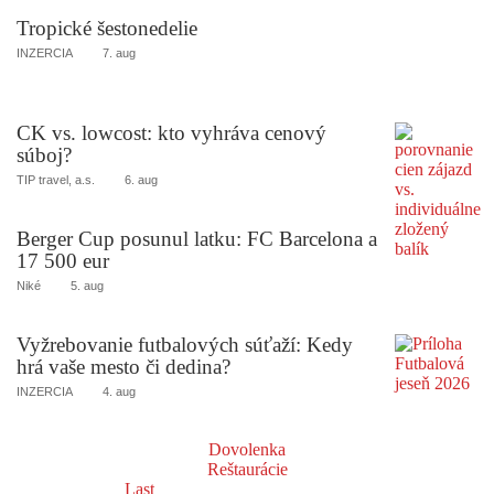
Tropické šestonedelie
INZERCIA
7. aug
CK vs. lowcost: kto vyhráva cenový
súboj?
TIP travel, a.s.
6. aug
Berger Cup posunul latku: FC Barcelona a
17 500 eur
Niké
5. aug
Vyžrebovanie futbalových súťaží: Kedy
hrá vaše mesto či dedina?
INZERCIA
4. aug
Dovolenka
Reštaurácie
Last