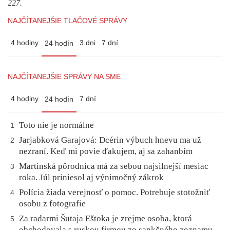
227.
NAJČÍTANEJŠIE TLAČOVÉ SPRÁVY
4 hodiny
3 dni
7 dní
24 hodín
NAJČÍTANEJŠIE SPRÁVY NA SME
4 hodiny
7 dní
24 hodín
Toto nie je normálne
1
Jarjabková Garajová: Dcérin výbuch hnevu ma už
2
nezraní. Keď mi povie ďakujem, aj sa zahanbím
Martinská pôrodnica má za sebou najsilnejší mesiac
3
roka. Júl priniesol aj výnimočný zákrok
Polícia žiada verejnosť o pomoc. Potrebuje stotožniť
4
osobu z fotografie
Za radarmi Šutaja Eštoka je zrejme osoba, ktorá
5
obchodovala s ruskou firmou zo sankčného zoznamu