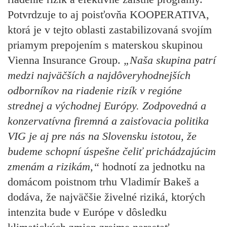
Potvrdzuje to aj poisťovňa KOOPERATIVA,
ktorá je v tejto oblasti zastabilizovaná svojím
priamym prepojením s materskou skupinou
Vienna Insurance Group.
„Naša skupina patrí
medzi najväčších a najdôveryhodnejších
odborníkov na riadenie rizík v regióne
strednej a východnej Európy. Zodpovedná a
konzervatívna firemná a zaisťovacia politika
VIG je aj pre nás na Slovensku istotou, že
budeme schopní úspešne čeliť prichádzajúcim
zmenám a rizikám,“
hodnotí za jednotku na
domácom poistnom trhu Vladimír Bakeš a
dodáva, že najväčšie živelné riziká, ktorých
intenzita bude v Európe v dôsledku