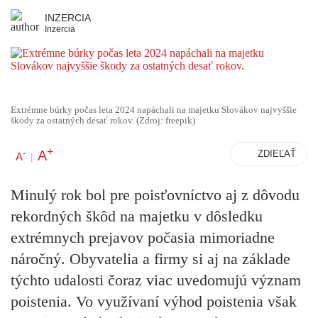
INZERCIA
Inzercia
Extrémne búrky počas leta 2024 napáchali na majetku Slovákov najvyššie
škody za ostatných desať rokov. (Zdroj: freepik)
+
A
-
ZDIEĽAŤ
A
|
Minulý rok bol pre poisťovníctvo aj z dôvodu
rekordných škôd na majetku v dôsledku
extrémnych prejavov počasia mimoriadne
náročný. Obyvatelia a firmy si aj na základe
týchto udalosti čoraz viac uvedomujú význam
poistenia. Vo využívaní výhod poistenia však