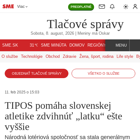
Viac
PREDPLATNÉ
Tlačové správy
Sobota, 8. august, 2026
| Meniny má
Oskar
℃
SME.SK
SME MINÚTA
DOMOV
REGIÓNY
INDEX
SVET
31
MENU
O službe
Technológie
Obchod
Zdravie
Žena, šport, rodina
Life style
B
OBJEDNAŤ TLAČOVÉ SPRÁVY
VŠETKO O SLUŽBE
11. feb 2025 o 15:03
TIPOS pomáha slovenskej
atletike zdvihnúť „latku“ ešte
vyššie
Národná lotériová spoločnosť sa stala generálnym