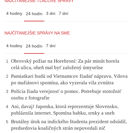
NAJČÍTANEJŠIE TLAČOVÉ SPRÁVY
4 hodiny
3 dni
7 dní
24 hodín
NAJČÍTANEJŠIE SPRÁVY NA SME
4 hodiny
7 dní
24 hodín
Obrovský požiar na Horehroní: Za pár minút horela
1
celá ulica, oheň mal byť založený úmyselne
Pamiatkari budú od Vietnamcov žiadať nápravu. Vdova
2
po mafiánovi spomína, ako vyzerala vila zvnútra
Polícia žiada verejnosť o pomoc. Potrebuje stotožniť
3
osobu z fotografie
Ani, davaj! Japonka, ktorá reprezentuje Slovensko,
4
pobláznila internet. Spomína babku, srnky a sneh
Brutálny útok na indického študenta prezident odsúdil,
5
predsedovia koaličných strán nepovedali nič