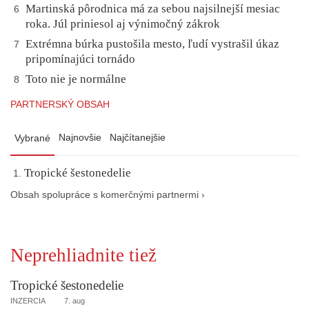
Martinská pôrodnica má za sebou najsilnejší mesiac
6
roka. Júl priniesol aj výnimočný zákrok
Extrémna búrka pustošila mesto, ľudí vystrašil úkaz
7
pripomínajúci tornádo
Toto nie je normálne
8
PARTNERSKÝ OBSAH
Najnovšie
Najčítanejšie
Vybrané
Tropické šestonedelie
Obsah spolupráce s komerčnými partnermi ›
Neprehliadnite tiež
Tropické šestonedelie
INZERCIA
7. aug