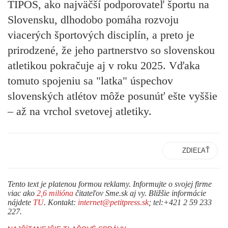
TIPOS, ako najväčší podporovateľ športu na
Slovensku, dlhodobo pomáha rozvoju
viacerých športových disciplín, a preto je
prirodzené, že jeho partnerstvo so slovenskou
atletikou pokračuje aj v roku 2025. Vďaka
tomuto spojeniu sa "latka" úspechov
slovenských atlétov môže posunúť ešte vyššie
– až na vrchol svetovej atletiky.
ZDIEĽAŤ
Tento text je platenou formou reklamy. Informujte o svojej firme
viac ako
2,6 milióna
čitateľov Sme.sk aj vy. Bližšie informácie
nájdete
TU
. Kontakt:
internet@petitpress.sk
; tel:+421 2 59 233
227.