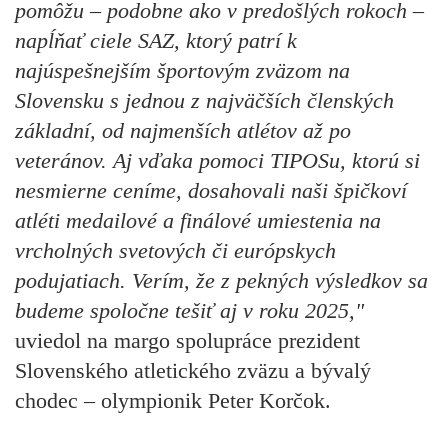
pomôžu – podobne ako v predošlých rokoch –
napĺňať ciele SAZ, ktorý patrí k
najúspešnejším športovým zväzom na
Slovensku s jednou z najväčších členských
základní, od najmenších atlétov až po
veteránov. Aj vďaka pomoci TIPOSu, ktorú si
nesmierne ceníme, dosahovali naši špičkoví
atléti medailové a finálové umiestenia na
vrcholných svetových či európskych
podujatiach. Verím, že z pekných výsledkov sa
budeme spoločne tešiť aj v roku 2025,"
uviedol na margo spolupráce prezident
Slovenského atletického zväzu a bývalý
chodec – olympionik
Peter Korčok.