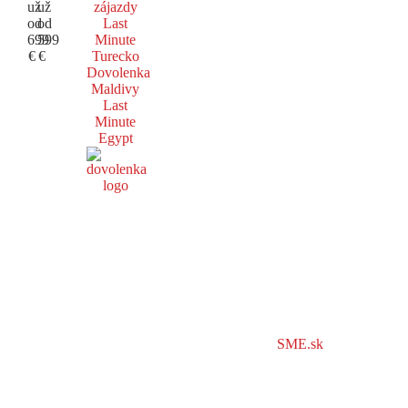
už
už
zájazdy
od
od
Last
699
599
Minute
€
€
Turecko
Dovolenka
Maldivy
Last
Minute
Egypt
SME.sk