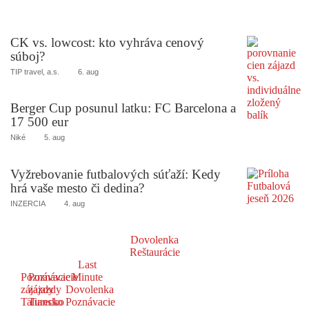
CK vs. lowcost: kto vyhráva cenový
súboj?
TIP travel, a.s.
6. aug
Berger Cup posunul latku: FC Barcelona a
17 500 eur
Niké
5. aug
Vyžrebovanie futbalových súťaží: Kedy
hrá vaše mesto či dedina?
INZERCIA
4. aug
Dovolenka
Reštaurácie
Last
Poznávacie
Poznávacie
Minute
zájazdy
zájazdy
Dovolenka
Taliansko
Turecko
Poznávacie