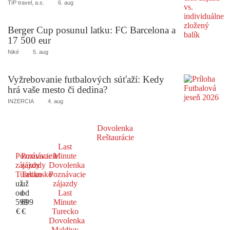
TIP travel, a.s.
6. aug
Berger Cup posunul latku: FC Barcelona a
17 500 eur
Niké
5. aug
Vyžrebovanie futbalových súťaží: Kedy
hrá vaše mesto či dedina?
INZERCIA
4. aug
Dovolenka
Reštaurácie
Last
Poznávacie
Poznávacie
Minute
zájazdy
zájazdy
Dovolenka
Turecko
Taliansko
Poznávacie
už
už
zájazdy
od
od
Last
599
699
Minute
€
€
Turecko
Dovolenka
Maldivy