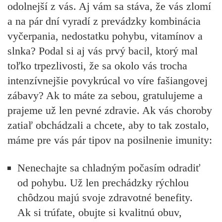
odolnejší z vás. Aj vám sa stáva, že vás zlomí
a na pár dní vyradí z prevádzky kombinácia
vyčerpania, nedostatku pohybu, vitamínov a
slnka? Podal si aj vás prvý bacil, ktorý mal
toľko trpezlivosti, že sa okolo vás trocha
intenzívnejšie povykrúcal vo víre fašiangovej
zábavy? Ak to máte za sebou, gratulujeme a
prajeme už len pevné zdravie. Ak vás choroby
zatiaľ obchádzali a chcete, aby to tak zostalo,
máme pre vás pár tipov na posilnenie imunity:
Nenechajte sa chladným počasím odradiť
od pohybu. Už len prechádzky rýchlou
chôdzou majú svoje zdravotné benefity.
Ak si trúfate, obujte si kvalitnú obuv,