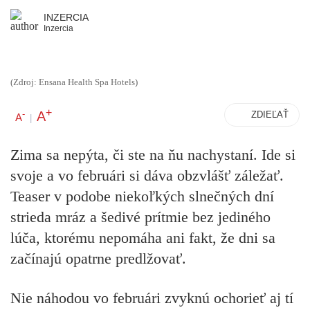
INZERCIA
Inzercia
(Zdroj: Ensana Health Spa Hotels)
+
A
-
ZDIEĽAŤ
A
|
Zima sa nepýta, či ste na ňu nachystaní. Ide si
svoje a vo februári si dáva obzvlášť záležať.
Teaser v podobe niekoľkých slnečných dní
strieda mráz a šedivé prítmie bez jediného
lúča, ktorému nepomáha ani fakt, že dni sa
začínajú opatrne predlžovať.
Nie náhodou vo februári zvyknú ochorieť aj tí