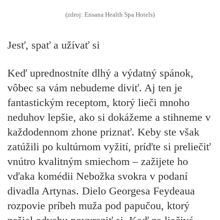
(zdroj: Ensana Health Spa Hotels)
Jesť, spať a užívať si
Keď uprednostníte dlhý a výdatný spánok,
vôbec sa vám nebudeme diviť. Aj ten je
fantastickým receptom, ktorý lieči mnoho
neduhov lepšie, ako si dokážeme a stihneme v
každodennom zhone priznať. Keby ste však
zatúžili po kultúrnom vyžití, príďte si preliečiť
vnútro kvalitným smiechom – zažijete ho
vďaka komédii Nebožka svokra v podaní
divadla Artynas. Dielo Georgesa Feydeaua
rozpovie príbeh muža pod papučou, ktorý