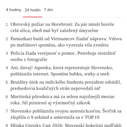
4 hodiny
7 dní
24 hodín
Obrovský požiar na Horehroní: Za pár minút horela
1
celá ulica, oheň mal byť založený úmyselne
Pamiatkari budú od Vietnamcov žiadať nápravu. Vdova
2
po mafiánovi spomína, ako vyzerala vila zvnútra
Polícia žiada verejnosť o pomoc. Potrebuje stotožniť
3
osobu z fotografie
Ani, davaj! Japonka, ktorá reprezentuje Slovensko,
4
pobláznila internet. Spomína babku, srnky a sneh
Brutálny útok na indického študenta prezident odsúdil,
5
predsedovia koaličných strán nepovedali nič
Martinská pôrodnica má za sebou najsilnejší mesiac
6
roka. Júl priniesol aj výnimočný zákrok
Slovensko pobláznila svojou autentickosťou. Švrček sa
7
zlepšila o 9 sekúnd a umiestnila sa v TOP 10
Hlinka Gretzky Cup 2026: Slovenskí hokejisti podľahli
8