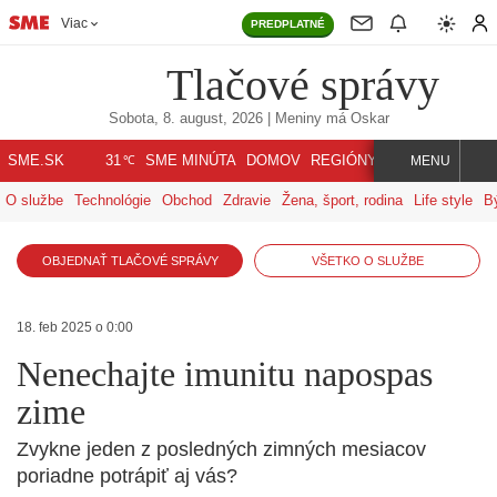
Viac
PREDPLATNÉ
Tlačové správy
Sobota, 8. august, 2026
| Meniny má
Oskar
℃
SME.SK
SME MINÚTA
DOMOV
REGIÓNY
INDEX
SVET
31
MENU
O službe
Technológie
Obchod
Zdravie
Žena, šport, rodina
Life style
B
OBJEDNAŤ TLAČOVÉ SPRÁVY
VŠETKO O SLUŽBE
18. feb 2025 o 0:00
Nenechajte imunitu napospas
zime
Zvykne jeden z posledných zimných mesiacov
poriadne potrápiť aj vás?