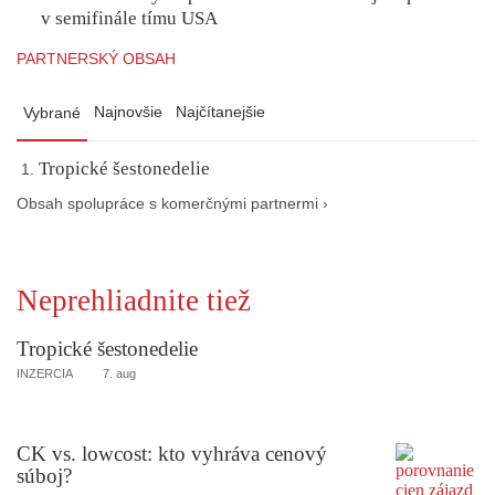
v semifinále tímu USA
PARTNERSKÝ OBSAH
Najnovšie
Najčítanejšie
Vybrané
Tropické šestonedelie
Obsah spolupráce s komerčnými partnermi ›
Neprehliadnite tiež
Tropické šestonedelie
INZERCIA
7. aug
CK vs. lowcost: kto vyhráva cenový
súboj?