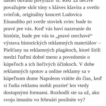
našiel odvahu povyraziť si. Keď za liečivé
považujete skôr tóny s kláves klavíra a svetlo
sviečok, originálny koncert Ludovica
Einaudiho pri svetle stoviek sviec bude to
pravé pre vás. Keď vás baví nazeranie do
histórie, bude pre vás to „pravé orechové“
výstava historických reklamných materiálov –
Piešťany na reklamných plagátoch, ktoré šírili
medzi ľuďmi dobré meno a povedomie o
kúpeľoch a ich liečivých účinkoch. V dobe
reklamných spotov a online reklamy sa v
kúpeľnom dome Napoleon vrátite do čias, keď
si ľudia reklamu mohli pozrieť len vtedy
dostupnými formami. Rozhodli ste sa už, ako
svoju imunitu vo februári posilníte vy?