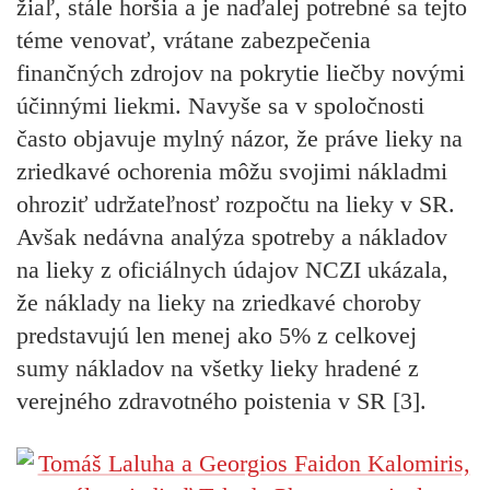
žiaľ, stále horšia a je naďalej potrebné sa tejto
téme venovať, vrátane zabezpečenia
finančných zdrojov na pokrytie liečby novými
účinnými liekmi. Navyše sa v spoločnosti
často objavuje mylný názor, že práve lieky na
zriedkavé ochorenia môžu svojimi nákladmi
ohroziť udržateľnosť rozpočtu na lieky v SR.
Avšak nedávna analýza spotreby a nákladov
na lieky z oficiálnych údajov NCZI ukázala,
že náklady na lieky na zriedkavé choroby
predstavujú len menej ako 5% z celkovej
sumy nákladov na všetky lieky hradené z
verejného zdravotného poistenia v SR [3].