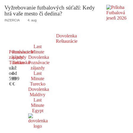
Vyžrebovanie futbalových súťaží: Kedy
hrá vaše mesto či dedina?
INZERCIA
4. aug
Dovolenka
Reštaurácie
Last
Poznávacie
Poznávacie
Minute
zájazdy
zájazdy
Dovolenka
Turecko
Taliansko
Poznávacie
už
už
zájazdy
od
od
Last
599
699
Minute
€
€
Turecko
Dovolenka
Maldivy
Last
Minute
Egypt