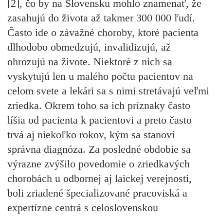
[2], čo by na Slovensku mohlo znamenať, že
zasahujú do života až takmer 300 000 ľudí.
Často ide o závažné choroby, ktoré pacienta
dlhodobo obmedzujú, invalidizujú, až
ohrozujú na živote. Niektoré z nich sa
vyskytujú len u malého počtu pacientov na
celom svete a lekári sa s nimi stretávajú veľmi
zriedka. Okrem toho sa ich príznaky často
líšia od pacienta k pacientovi a preto často
trvá aj niekoľko rokov, kým sa stanoví
správna diagnóza. Za posledné obdobie sa
výrazne zvýšilo povedomie o zriedkavých
chorobách u odbornej aj laickej verejnosti,
boli zriadené špecializované pracoviská a
expertízne centrá s celoslovenskou