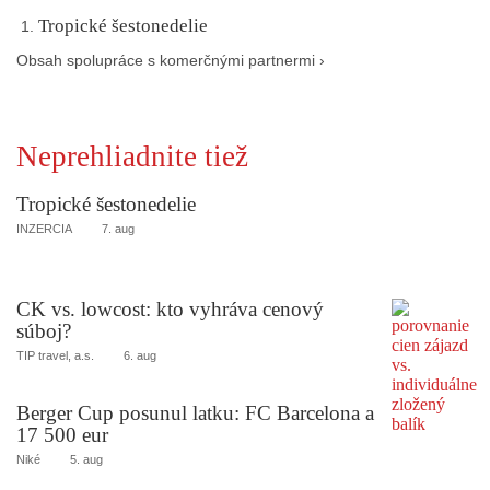
Tropické šestonedelie
Obsah spolupráce s komerčnými partnermi ›
Neprehliadnite tiež
Tropické šestonedelie
INZERCIA
7. aug
CK vs. lowcost: kto vyhráva cenový
súboj?
TIP travel, a.s.
6. aug
Berger Cup posunul latku: FC Barcelona a
17 500 eur
Niké
5. aug