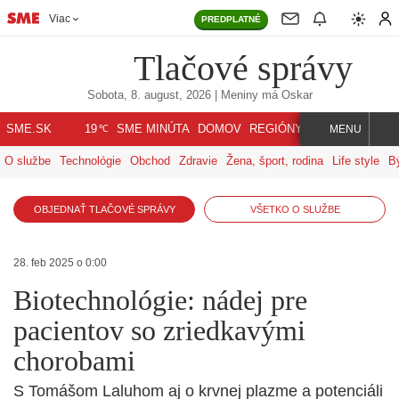
Viac
PREDPLATNÉ
Tlačové správy
Sobota, 8. august, 2026
| Meniny má
Oskar
℃
SME.SK
SME MINÚTA
DOMOV
REGIÓNY
INDEX
SVET
19
MENU
O službe
Technológie
Obchod
Zdravie
Žena, šport, rodina
Life style
B
OBJEDNAŤ TLAČOVÉ SPRÁVY
VŠETKO O SLUŽBE
28. feb 2025 o 0:00
Biotechnológie: nádej pre
pacientov so zriedkavými
chorobami
S Tomášom Laluhom aj o krvnej plazme a potenciáli