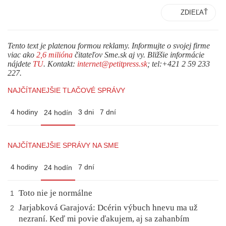
ZDIEĽAŤ
Tento text je platenou formou reklamy. Informujte o svojej firme
viac ako
2,6 milióna
čitateľov Sme.sk aj vy. Bližšie informácie
nájdete
TU
. Kontakt:
internet@petitpress.sk
; tel:+421 2 59 233
227.
NAJČÍTANEJŠIE TLAČOVÉ SPRÁVY
4 hodiny
3 dni
7 dní
24 hodín
NAJČÍTANEJŠIE SPRÁVY NA SME
4 hodiny
7 dní
24 hodín
Toto nie je normálne
1
Jarjabková Garajová: Dcérin výbuch hnevu ma už
2
nezraní. Keď mi povie ďakujem, aj sa zahanbím