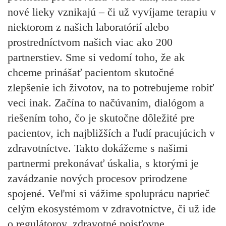
nové lieky vznikajú – či už vyvíjame terapiu v
niektorom z našich laboratórií alebo
prostredníctvom našich viac ako 200
partnerstiev. Sme si vedomí toho, že ak
chceme prinášať pacientom skutočné
zlepšenie ich životov, na to potrebujeme robiť
veci inak. Začína to načúvaním, dialógom a
riešením toho, čo je skutočne dôležité pre
pacientov, ich najbližších a ľudí pracujúcich v
zdravotníctve. Takto dokážeme s našimi
partnermi prekonávať úskalia, s ktorými je
zavádzanie nových procesov prirodzene
spojené. Veľmi si vážime spoluprácu naprieč
celým ekosystémom v zdravotníctve, či už ide
o regulátorov, zdravotné poisťovne,