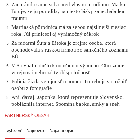
Zachránila samu seba pred vlastnou rodinou. Matka
3
ľutuje, že ju porodila, namiesto lásky zanechala len
traumu
Martinská pôrodnica má za sebou najsilnejší mesiac
4
roka. Júl priniesol aj výnimočný zákrok
Za radarmi Šutaja Eštoka je zrejme osoba, ktorá
5
obchodovala s ruskou firmou zo sankčného zoznamu
EÚ
V Slovnafte došlo k menšiemu výbuchu. Ohrozenie
6
verejnosti nehrozí, tvrdí spoločnosť
Polícia žiada verejnosť o pomoc. Potrebuje stotožniť
7
osobu z fotografie
Ani, davaj! Japonka, ktorá reprezentuje Slovensko,
8
pobláznila internet. Spomína babku, srnky a sneh
PARTNERSKÝ OBSAH
Najnovšie
Najčítanejšie
Vybrané