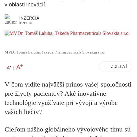
v oblasti inovácií.
INZERCIA
Inzercia
MVDr. Tomáš Laluha, Takeda Pharmaceuticals Slovakia s.r.o.
+
A
-
ZDIEĽAŤ
A
|
V čom vidíte najväčší prínos vašej spoločnosti
pre životy pacientov? Aké inovatívne
technológie využívate pri vývoji a výrobe
vašich liečiv?
Cieľom nášho globálneho vývojového tímu sú