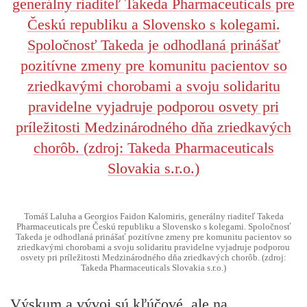
Tomáš Laluha a Georgios Faidon Kalomiris, generálny riaditeľ Takeda
Pharmaceuticals pre Českú republiku a Slovensko s kolegami. Spoločnosť
Takeda je odhodlaná prinášať pozitívne zmeny pre komunitu pacientov so
zriedkavými chorobami a svoju solidaritu pravidelne vyjadruje podporou
osvety pri príležitosti Medzinárodného dňa zriedkavých chorôb. (zdroj:
Takeda Pharmaceuticals Slovakia s.r.o.)
Výskum a vývoj sú kľúčové, ale na