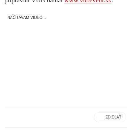
pripravila VÚB banka
www.vubevent.sk
.
NAČÍTAVAM VIDEO...
ZDIEĽAŤ