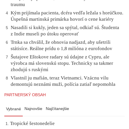
traumu
Kým prijímala pacienta, dcéra vedľa ležala s horúčkou.
4
Úspešná martinská primárka hovorí o cene kariéry
Nasadili si kukly, jeden sa spýtal, odkiaľ sú. Študenta
5
z Indie museli po útoku operovať
Trnka sa chválil, že obnovia nadjazd, aby ušetrili
6
státisíce. Reálne prídu o 1,8 milióna z eurofondov
Šutajove Eštokove radary sú údajne z Cypru, ale
7
výrobca má slovenskú stopu. Technicky sa takmer
zhodujú s ruskými
Vlastnil ju mafián, teraz Vietnamci. Vzácnu vilu
8
demontujú neznámi muži, polícia zatiaľ nepomohla
PARTNERSKÝ OBSAH
Najnovšie
Najčítanejšie
Vybrané
Tropické šestonedelie