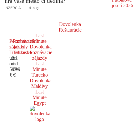
hrá vaše mesto či dedina?
INZERCIA
4. aug
Dovolenka
Reštaurácie
Last
Poznávacie
Poznávacie
Minute
zájazdy
zájazdy
Dovolenka
Turecko
Taliansko
Poznávacie
už
už
zájazdy
od
od
Last
599
699
Minute
€
€
Turecko
Dovolenka
Maldivy
Last
Minute
Egypt