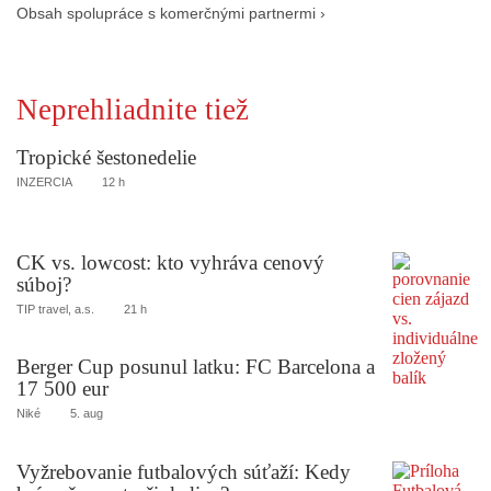
Obsah spolupráce s komerčnými partnermi ›
Neprehliadnite tiež
Tropické šestonedelie
INZERCIA
12 h
CK vs. lowcost: kto vyhráva cenový
súboj?
TIP travel, a.s.
21 h
Berger Cup posunul latku: FC Barcelona a
17 500 eur
Niké
5. aug
Vyžrebovanie futbalových súťaží: Kedy