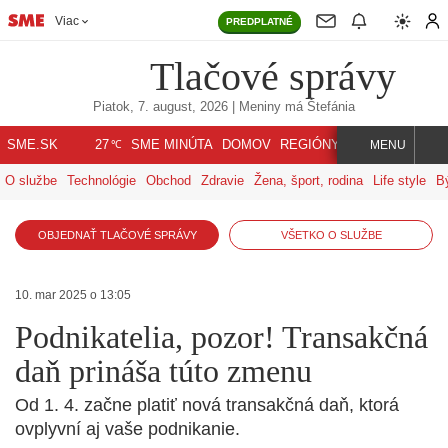
Viac
PREDPLATNÉ
Tlačové správy
Piatok, 7. august, 2026
| Meniny má
Štefánia
℃
SME.SK
SME MINÚTA
DOMOV
REGIÓNY
INDEX
SVET
27
MENU
O službe
Technológie
Obchod
Zdravie
Žena, šport, rodina
Life style
B
OBJEDNAŤ TLAČOVÉ SPRÁVY
VŠETKO O SLUŽBE
10. mar 2025 o 13:05
Podnikatelia, pozor! Transakčná
daň prináša túto zmenu
Od 1. 4. začne platiť nová transakčná daň, ktorá
ovplyvní aj vaše podnikanie.