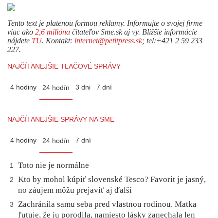
Tento text je platenou formou reklamy. Informujte o svojej firme
viac ako
2,6 milióna
čitateľov Sme.sk aj vy. Bližšie informácie
nájdete
TU
. Kontakt:
internet@petitpress.sk
; tel:+421 2 59 233
227.
NAJČÍTANEJŠIE TLAČOVÉ SPRÁVY
4 hodiny
3 dni
7 dní
24 hodín
NAJČÍTANEJŠIE SPRÁVY NA SME
4 hodiny
7 dní
24 hodín
Toto nie je normálne
1
Kto by mohol kúpiť slovenské Tesco? Favorit je jasný,
2
no záujem môžu prejaviť aj ďalší
Zachránila samu seba pred vlastnou rodinou. Matka
3
ľutuje, že ju porodila, namiesto lásky zanechala len