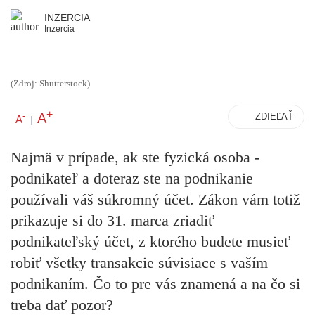
INZERCIA
Inzercia
(Zdroj: Shutterstock)
+
A
-
ZDIEĽAŤ
A
|
Najmä v prípade, ak ste fyzická osoba -
podnikateľ a doteraz ste na podnikanie
používali váš súkromný účet. Zákon vám totiž
prikazuje si do 31. marca zriadiť
podnikateľský účet, z ktorého budete musieť
robiť všetky transakcie súvisiace s vaším
podnikaním. Čo to pre vás znamená a na čo si
treba dať pozor?