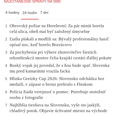
NAJČÍTANEJŠIE SPRÁVY NA SME
4 hodiny
7 dní
24 hodín
Obrovský požiar na Horehroní: Za pár minút horela
1
celá ulica, oheň mal byť založený úmyselne
Ľudia plakali a modlili sa: Bývalý profesionálny hasič
2
opísal noc, keď horelo Braväcovo
Za pochybenia pri výbere zhotoviteľov šiestich
3
rekonštrukcií mostov čelia krajskí cestári ďalšej pokute
Ruský vojak jej povedal, že s ňou bude spať. Slovenka
4
mu pred kamarátmi vrazila facku
Hlinka Gretzky Cup 2026: Slovensko odchádza bez
5
medailí, v zápase o bronz prehralo s Fínskom
Polícia žiada verejnosť o pomoc. Potrebuje stotožniť
6
osobu z fotografie
Najhlbšia tiesňava na Slovensku, vyše sto jaskýň,
7
chladivý potok. Objavte úchvatné miesto na východe