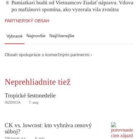
Pamiatkari budú od Vietnamcov žiadať nápravu. Vdova
8
po mafiánovi spomína, ako vyzerala vila zvnútra
PARTNERSKÝ OBSAH
Najnovšie
Najčítanejšie
Vybrané
Obsah spolupráce s komerčnými partnermi ›
Neprehliadnite tiež
Tropické šestonedelie
INZERCIA
7. aug
CK vs. lowcost: kto vyhráva cenový
súboj?
TIP travel, a.s.
6. aug