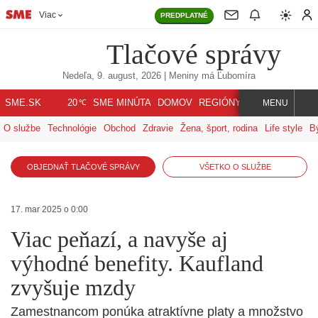
Viac
PREDPLATNÉ
Tlačové správy
Nedeľa, 9. august, 2026
| Meniny má
Ľubomíra
℃
SME.SK
SME MINÚTA
DOMOV
REGIÓNY
INDEX
SVET
20
MENU
O službe
Technológie
Obchod
Zdravie
Žena, šport, rodina
Life style
B
OBJEDNAŤ TLAČOVÉ SPRÁVY
VŠETKO O SLUŽBE
17. mar 2025 o 0:00
Viac peňazí, a navyše aj
výhodné benefity. Kaufland
zvyšuje mzdy
Zamestnancom ponúka atraktívne platy a množstvo