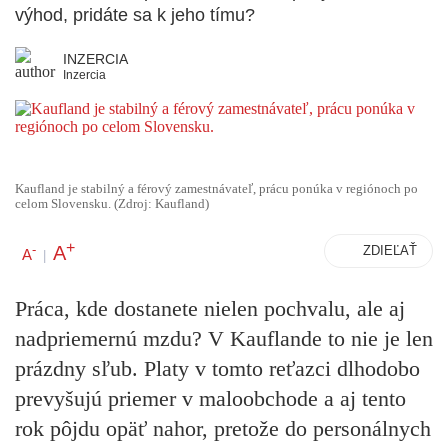
výhod, pridáte sa k jeho tímu?
INZERCIA
Inzercia
Kaufland je stabilný a férový zamestnávateľ, prácu ponúka v regiónoch po
celom Slovensku. (Zdroj: Kaufland)
+
A
-
ZDIEĽAŤ
A
|
Práca, kde dostanete nielen pochvalu, ale aj
nadpriemernú mzdu? V Kauflande to nie je len
prázdny sľub. Platy v tomto reťazci dlhodobo
prevyšujú priemer v maloobchode a aj tento
rok pôjdu opäť nahor, pretože do personálnych