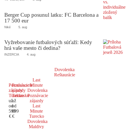
Berger Cup posunul latku: FC Barcelona a
17 500 eur
Niké
5. aug
Vyžrebovanie futbalových súťaží: Kedy
hrá vaše mesto či dedina?
INZERCIA
4. aug
Dovolenka
Reštaurácie
Last
Poznávacie
Poznávacie
Minute
zájazdy
zájazdy
Dovolenka
Turecko
Taliansko
Poznávacie
už
už
zájazdy
od
od
Last
599
699
Minute
€
€
Turecko
Dovolenka
Maldivy