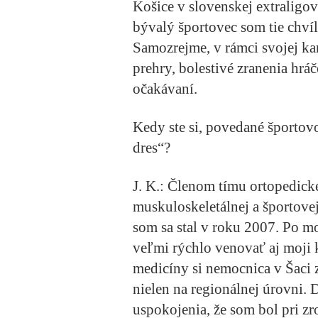
Košice v slovenskej extraligov
bývalý športovec som tie chvíl
Samozrejme, v rámci svojej kar
prehry, bolestivé zranenia hr
očakávaní.
Kedy ste si, povedané športov
dres“?
J. K.:
Členom tímu ortopedické
muskuloskeletálnej a športove
som sa stal v roku 2007. Po m
veľmi rýchlo venovať aj moji k
medicíny si nemocnica v Šaci 
nielen na regionálnej úrovni.
uspokojenia, že som bol pri zr