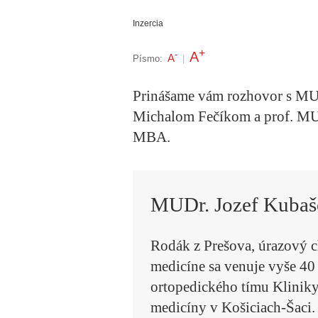
Inzercia
+
A
-
A
Písmo:
|
Prinášame vám rozhovor s M
Michalom Fečíkom a prof. MU
MBA.
MUDr. Jozef Kubaš
Rodák z Prešova, úrazový c
medicíne sa venuje vyše 40
ortopedického tímu Kliniky
medicíny v Košiciach-Šaci. 