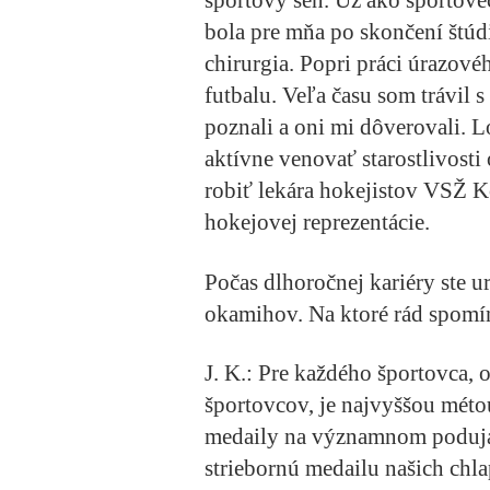
športový sen. Už ako športovec
bola pre mňa po skončení štú
chirurgia. Popri práci úrazové
futbalu. Veľa času som trávil 
poznali a oni mi dôverovali. 
aktívne venovať starostlivost
robiť lekára hokejistov VSŽ Ko
hokejovej reprezentácie.
Počas dlhoročnej kariéry ste u
okamihov. Na ktoré rád spomí
J. K.:
Pre každého športovca, o
športovcov, je najvyššou méto
medaily na významnom podujat
striebornú medailu našich chl