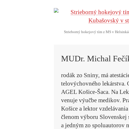
Strieborný hokejový tím z MS v Helsinká
MUDr. Michal Fečí
rodák zo Sniny, má atestáci
telovýchovného lekárstva.
AGEL Košice-Šaca. Na Leká
venuje výučbe medikov. Pr
Košice a lektor vzdelávani
členom výboru Slovenskej 
a jedným zo spoluautorov n