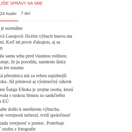
JŠIE SPRÁVY NA SME
7 dní
24 hodín
 je normálne
ová Garajová: Dcérin výbuch hnevu ma
ní. Keď mi povie ďakujem, aj sa
ím
la samu seba pred vlastnou rodinou.
tuje, že ju porodila, namiesto lásky
la len traumu
á pôrodnica má za sebou najsilnejší
oka. Júl priniesol aj výnimočný zákrok
mi Šutaja Eštoka je zrejme osoba, ktorá
vala s ruskou firmou zo sankčného
u EÚ
afte došlo k menšiemu výbuchu.
e verejnosti nehrozí, tvrdí spoločnosť
žiada verejnosť o pomoc. Potrebuje
ť osobu z fotografie