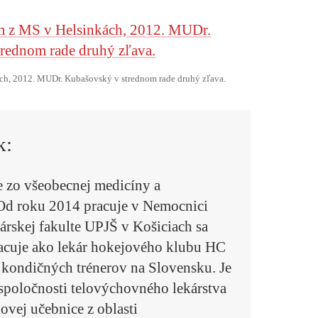
ch, 2012. MUDr. Kubašovský v strednom rade druhý zľava.
k:
e zo všeobecnej medicíny a
 Od roku 2014 pracuje v Nemocnici
rskej fakulte UPJŠ v Košiciach sa
acuje ako lekár hokejového klubu HC
a kondičných trénerov na Slovensku. Je
spoločnosti telovýchovného lekárstva
ovej učebnice z oblasti