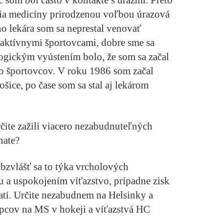
 som bol často v kontakte s úrazmi. Preto
dia medicíny prirodzenou voľbou úrazová
ho lekára som sa neprestal venovať
s aktívnymi športovcami, dobre sme sa
Logickým vyústením bolo, že som sa začal
i o športovcov. V roku 1986 som začal
šice, po čase som sa stal aj lekárom
rčite zažili viacero nezabudnuteľných
nate?
bzvlášť sa to týka vrcholových
u a uspokojením víťazstvo, prípadne zisk
í. Určite nezabudnem na Helsinky a
apcov na MS v hokeji a víťazstvá HC