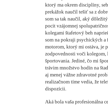
ktorý ma okrem disciplíny, seb
prekážok naučil tešiť sa z dob
som sa tak naučil, aký dôležit
pocit vzájomnej spolupatričn
kolegami štafetový beh naprie
som na pokraji psychických a 
motorom, ktorý mi ostáva, je 
zodpovednosti voči kolegom, 
športovania. Jediné, čo mi špor
trávim množstvo hodín na štad
aj menej vážne zdravotné prob
realizačnom tíme vedia, že te
dispozícii.
Aká bola vaša profesionálna c