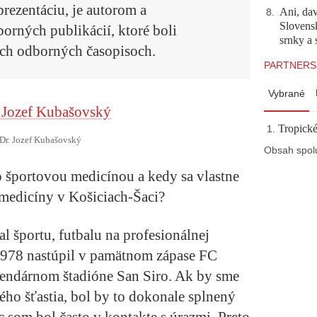
rezentáciu, je autorom a
Ani, dav
8
.
Slovensk
rných publikácií, ktoré boli
srnky a 
ch odborných časopisoch.
PARTNERS
Vybrané
Tropické
r. Jozef Kubašovský
Obsah spol
o športovou medicínou a kedy sa vlastne
j medicíny v Košiciach-Šaci?
l športu, futbalu na profesionálnej
978 nastúpil v pamätnom zápase FC
gendárnom štadióne San Siro. Ak by sme
ého šťastia, bol by to dokonale splnený