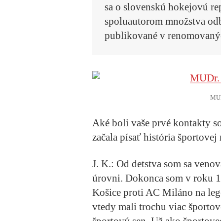
sa o slovenskú hokejovú rep
spoluautorom množstva odbo
publikované v renomovaný
MUD
Aké boli vaše prvé kontakty s
začala písať história športove
J. K.:
Od detstva som sa venova
úrovni. Dokonca som v roku 1
Košice proti AC Miláno na le
vtedy mali trochu viac športov