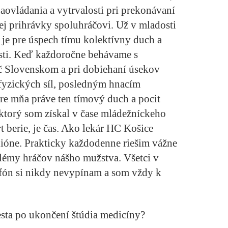
aovládania a vytrvalosti pri prekonávaní
rej prihrávky spoluhráčovi. Už v mladosti
ý je pre úspech tímu kolektívny duch a
osti. Keď každoročne behávame s
č Slovenskom a pri dobiehaní úsekov
fyzických síl, posledným hnacím
pre mňa práve ten tímový duch a pocit
ktorý som získal v čase mládežníckeho
t berie, je čas. Ako lekár HC Košice
ióne. Prakticky každodenne riešim vážne
lémy hráčov nášho mužstva. Všetci v
lefón si nikdy nevypínam a som vždy k
esta po ukončení štúdia medicíny?