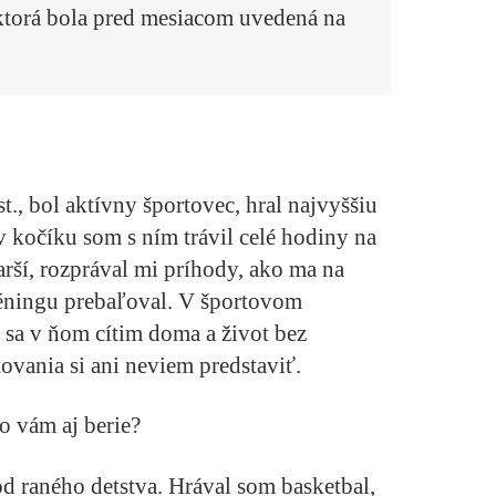
ktorá bola pred mesiacom uvedená na
t., bol aktívny športovec, hral najvyššiu
v kočíku som s ním trávil celé hodiny na
rší, rozprával mi príhody, ako ma na
réningu prebaľoval. V športovom
 sa v ňom cítim doma a život bez
vania si ani neviem predstaviť.
o vám aj berie?
d raného detstva. Hrával som basketbal,