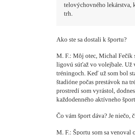
telovýchovného lekárstva, 
trh.
Ako ste sa dostali k športu?
M. F.:
Môj otec, Michal Fečík s
ligovú súťaž vo volejbale. Už 
tréningoch. Keď už som bol sta
štadióne počas prestávok na t
prostredí som vyrástol, dodnes
každodenného aktívneho športo
Čo vám šport dáva? Je niečo, č
M. F.:
Športu som sa venoval o