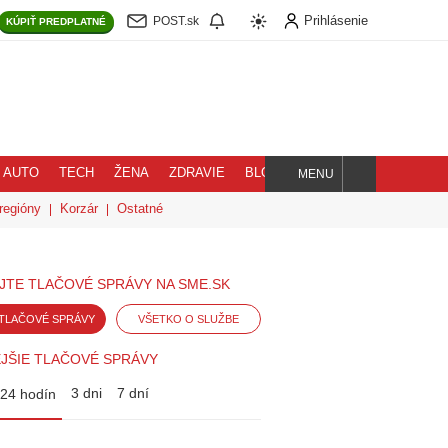
Prihlásenie
POST.sk
KÚPIŤ
PREDPLATNÉ
AUTO
TECH
ŽENA
ZDRAVIE
BLOG
MENU
Hľadaj
regióny
Korzár
Ostatné
JTE TLAČOVÉ SPRÁVY NA SME.SK
TLAČOVÉ SPRÁVY
VŠETKO O SLUŽBE
JŠIE TLAČOVÉ SPRÁVY
3 dni
7 dní
24 hodín