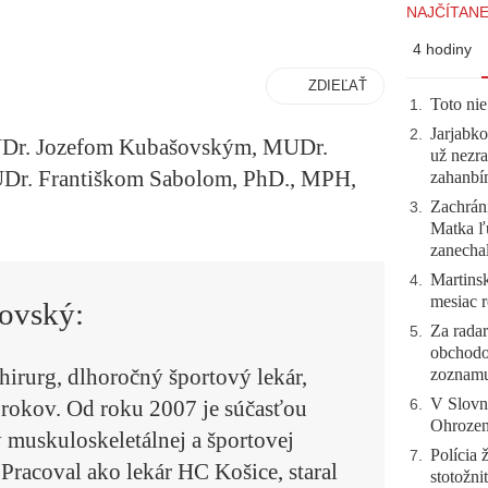
NAJČÍTANE
4 hodiny
ZDIEĽAŤ
Toto nie
1
.
Jarjabk
2
.
UDr. Jozefom Kubašovským, MUDr.
už nezra
Dr. Františkom Sabolom, PhD., MPH,
zahanb
Zachráni
3
.
Matka ľu
zanecha
Martinsk
4
.
mesiac r
ovský:
Za radar
5
.
obchodo
hirurg, dlhoročný športový lekár,
zoznam
V Slovn
 rokov. Od roku 2007 je súčasťou
6
.
Ohrozeni
 muskuloskeletálnej a športovej
Polícia 
7
.
Pracoval ako lekár HC Košice, staral
stotožni