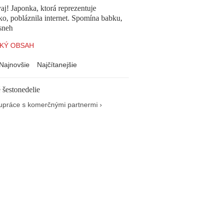
aj! Japonka, ktorá reprezentuje
o, pobláznila internet. Spomína babku,
sneh
KÝ OBSAH
Najnovšie
Najčítanejšie
 šestonedelie
upráce s komerčnými partnermi ›