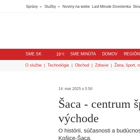
Správy
Služby
Noviny na webe
Last Minute Dovolenka
Slov
SME.SK
SME MINÚTA
DOMOV
REGIÓN
℃
19
O službe
Technológie
Obchod
Zdravie
Žena, šport, r
14. mar 2025 o 5:50
Šaca - centrum š
východe
O histórii, súčasnosti a budúcn
Košice-Šaca.