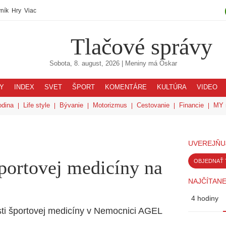
ník
Hry
Viac
Tlačové správy
Sobota, 8. august, 2026
| Meniny má
Oskar
Y
INDEX
SVET
ŠPORT
KOMENTÁRE
KULTÚRA
VIDEO
odina
Life style
Bývanie
Motorizmus
Cestovanie
Financie
MY 
UVEREJŇU
portovej medicíny na
OBJEDNAŤ 
NAJČÍTANE
4 hodiny
osti športovej medicíny v Nemocnici AGEL