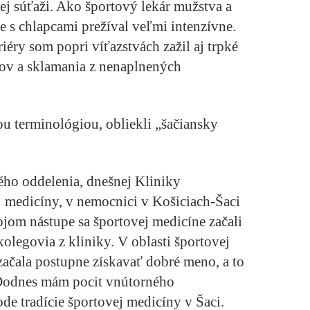
ej súťaži. Ako športový lekár mužstva a
e s chlapcami prežíval veľmi intenzívne.
iéry som popri víťazstvách zažil aj trpké
áčov a sklamania z nenaplnených
ou terminológiou, obliekli „šačiansky
ho oddelenia, dnešnej Kliniky
j medicíny, v nemocnici v Košiciach-Šaci
ojom nástupe sa športovej medicíne začali
olegovia z kliniky. V oblasti športovej
začala postupne získavať dobré meno, a to
 Dodnes mám pocit vnútorného
ode tradície športovej medicíny v Šaci.