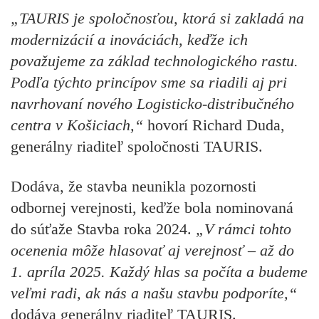
„TAURIS je spoločnosťou, ktorá si zakladá na
modernizácií a inováciách, keďže ich
považujeme za základ technologického rastu.
Podľa týchto princípov sme sa riadili aj pri
navrhovaní nového Logisticko-distribučného
centra v Košiciach,“
hovorí Richard Duda,
generálny riaditeľ spoločnosti TAURIS.
Dodáva, že stavba neunikla pozornosti
odbornej verejnosti, keďže bola nominovaná
do súťaže Stavba roka 2024.
„V rámci tohto
ocenenia môže hlasovať aj verejnosť – až do
1. apríla 2025. Každý hlas sa počíta a budeme
veľmi radi, ak nás a našu stavbu podporíte,“
dodáva generálny riaditeľ TAURIS.