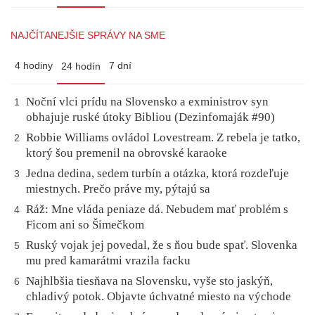
NAJČÍTANEJŠIE SPRÁVY NA SME
4 hodiny
7 dní
24 hodín
Noční vlci prídu na Slovensko a exministrov syn
1
obhajuje ruské útoky Bibliou (Dezinfomaják #90)
Robbie Williams ovládol Lovestream. Z rebela je tatko,
2
ktorý šou premenil na obrovské karaoke
Jedna dedina, sedem turbín a otázka, ktorá rozdeľuje
3
miestnych. Prečo práve my, pýtajú sa
Ráž: Mne vláda peniaze dá. Nebudem mať problém s
4
Ficom ani so Šimečkom
Ruský vojak jej povedal, že s ňou bude spať. Slovenka
5
mu pred kamarátmi vrazila facku
Najhlbšia tiesňava na Slovensku, vyše sto jaskýň,
6
chladivý potok. Objavte úchvatné miesto na východe