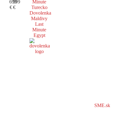
699
599
Minute
€
€
Turecko
Dovolenka
Maldivy
Last
Minute
Egypt
SME.sk