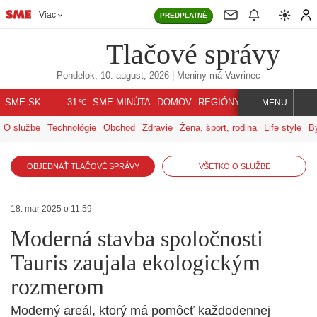
Viac
PREDPLATNÉ
Tlačové správy
Pondelok, 10. august, 2026
| Meniny má
Vavrinec
℃
SME.SK
SME MINÚTA
DOMOV
REGIÓNY
INDEX
SVET
31
MENU
O službe
Technológie
Obchod
Zdravie
Žena, šport, rodina
Life style
B
OBJEDNAŤ TLAČOVÉ SPRÁVY
VŠETKO O SLUŽBE
18. mar 2025 o 11:59
Moderná stavba spoločnosti
Tauris zaujala ekologickým
rozmerom
Moderný areál, ktorý má pomôcť každodennej