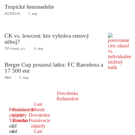
Tropické šestonedelie
INZERCIA
7. aug
CK vs. lowcost: kto vyhráva cenový
súboj?
TIP travel, a.s.
6. aug
Berger Cup posunul latku: FC Barcelona a
17 500 eur
Niké
5. aug
Dovolenka
Reštaurácie
Last
Poznávacie
Poznávacie
Minute
zájazdy
zájazdy
Dovolenka
Taliansko
Turecko
Poznávacie
už
už
zájazdy
od
od
Last