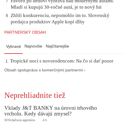
Favorit po dedovi vyhráva nad modernými autami.
7
Mladí si kupujú 30-ročné autá, je to nový hit
Zhltli konkurenciu, nepomohlo im to. Slovenský
8
predajca produktov Apple kopí dlhy
PARTNERSKÝ OBSAH
Najnovšie
Najčítanejšie
Vybrané
Tropické noci s novorodencom: Na čo si dať pozor
Obsah spolupráce s komerčnými partnermi ›
Neprehliadnite tiež
Vklady J&T BANKY na úrovni trhového
vrcholu. Kedy dávajú zmysel?
SITA tlačová agentúra
4 h