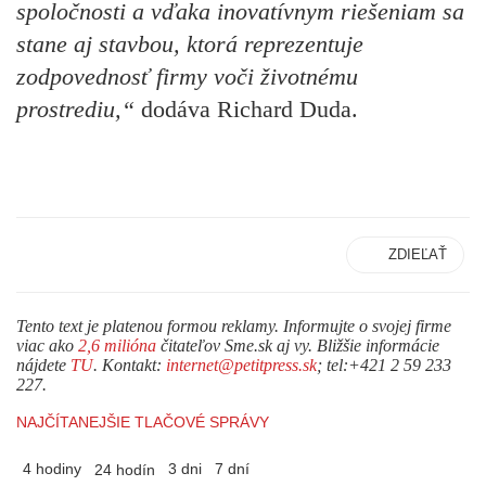
spoločnosti a vďaka inovatívnym riešeniam sa
stane aj stavbou, ktorá reprezentuje
zodpovednosť firmy voči životnému
prostrediu,“
dodáva Richard Duda.
ZDIEĽAŤ
Tento text je platenou formou reklamy. Informujte o svojej firme
viac ako
2,6 milióna
čitateľov Sme.sk aj vy. Bližšie informácie
nájdete
TU
. Kontakt:
internet@petitpress.sk
; tel:+421 2 59 233
227.
NAJČÍTANEJŠIE TLAČOVÉ SPRÁVY
4 hodiny
3 dni
7 dní
24 hodín