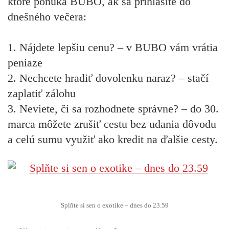
ktoré ponúka BUBO, ak sa prihlásite do
dnešného večera:
1.
Nájdete lepšiu cenu?
– v BUBO vám vrátia
peniaze
2.
Nechcete hradiť dovolenku naraz?
– stačí
zaplatiť zálohu
3.
Neviete, či sa rozhodnete správne?
– do 30.
marca môžete zrušiť cestu bez udania dôvodu
a celú sumu využiť ako kredit na ďalšie cesty.
Splňte si sen o exotike – dnes do 23.59