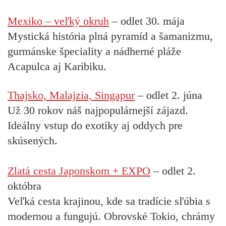
Mexiko – veľký okruh
– odlet 30. mája
Mystická história plná pyramíd a šamanizmu,
gurmánske špeciality a nádherné pláže
Acapulca aj Karibiku.
Thajsko, Malajzia, Singapur
– odlet 2. júna
Už 30 rokov náš najpopulárnejší zájazd.
Ideálny vstup do exotiky aj oddych pre
skúsených.
Zlatá cesta Japonskom + EXPO
– odlet 2.
októbra
Veľká cesta krajinou, kde sa tradície sľúbia s
modernou a fungujú. Obrovské Tokio, chrámy