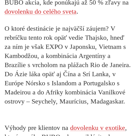
BUBO akcia, kde ponúkajú až 50 % zľavy na
dovolenku do celého sveta
.
O ktoré destinácie je najväčší záujem? V
rebríčku tento rok opäť vedie Thajsko, hneď
za ním je však EXPO v Japonsku, Vietnam s
Kambodžou, a kombinácia Argentíny a
Brazílie s vrcholom na plážach Rio de Janeira.
Do Ázie láka opäť aj Čína a Srí Lanka, v
Európe Nórsko s Islandom a Portugalsko s
Madeirou a do Afriky kombinácia Vanilkové
ostrovy – Seychely, Maurícius, Madagaskar.
Výhody pre klientov na
dovolenku v exotike
,