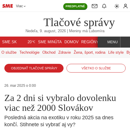
Viac
PREDPLATNÉ
Tlačové správy
Nedeľa, 9. august, 2026
| Meniny má
Ľubomíra
℃
SME.SK
SME MINÚTA
DOMOV
REGIÓNY
INDEX
SVET
20
MENU
O službe
Technológie
Obchod
Zdravie
Žena, šport, rodina
Life style
B
OBJEDNAŤ TLAČOVÉ SPRÁVY
VŠETKO O SLUŽBE
26. mar 2025 o 0:00
Za 2 dni si vybralo dovolenku
viac než 2000 Slovákov
Posledná akcia na exotiku v roku 2025 sa dnes
končí. Stihnete si vybrať aj vy?