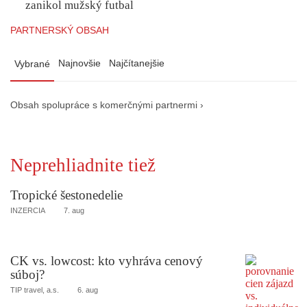
zanikol mužský futbal
PARTNERSKÝ OBSAH
Najnovšie
Najčítanejšie
Vybrané
Obsah spolupráce s komerčnými partnermi ›
Neprehliadnite tiež
Tropické šestonedelie
INZERCIA
7. aug
CK vs. lowcost: kto vyhráva cenový
súboj?
TIP travel, a.s.
6. aug