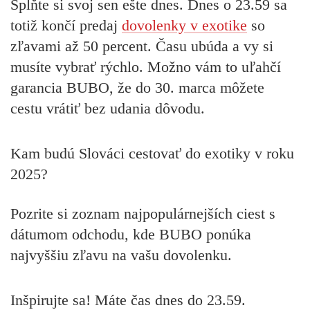
Splňte si svoj sen ešte dnes. Dnes o 23.59 sa
totiž končí predaj
dovolenky v exotike
so
zľavami až 50 percent. Času ubúda a vy si
musíte vybrať rýchlo. Možno vám to uľahčí
garancia BUBO, že do 30. marca môžete
cestu vrátiť bez udania dôvodu.
Kam budú Slováci cestovať do exotiky v roku
2025?
Pozrite si zoznam najpopulárnejších ciest s
dátumom odchodu, kde BUBO ponúka
najvyššiu zľavu na vašu dovolenku.
Inšpirujte sa! Máte čas dnes do 23.59.