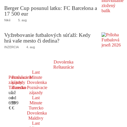
Berger Cup posunul latku: FC Barcelona a
17 500 eur
Niké
5. aug
Vyžrebovanie futbalových súťaží: Kedy
hrá vaše mesto či dedina?
INZERCIA
4. aug
Dovolenka
Reštaurácie
Last
Poznávacie
Poznávacie
Minute
zájazdy
zájazdy
Dovolenka
Taliansko
Turecko
Poznávacie
už
už
zájazdy
od
od
Last
699
599
Minute
€
€
Turecko
Dovolenka
Maldivy
Last