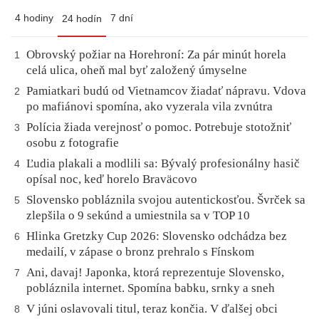
4 hodiny
7 dní
24 hodín
Obrovský požiar na Horehroní: Za pár minút horela
1
celá ulica, oheň mal byť založený úmyselne
Pamiatkari budú od Vietnamcov žiadať nápravu. Vdova
2
po mafiánovi spomína, ako vyzerala vila zvnútra
Polícia žiada verejnosť o pomoc. Potrebuje stotožniť
3
osobu z fotografie
Ľudia plakali a modlili sa: Bývalý profesionálny hasič
4
opísal noc, keď horelo Braväcovo
Slovensko pobláznila svojou autentickosťou. Švrček sa
5
zlepšila o 9 sekúnd a umiestnila sa v TOP 10
Hlinka Gretzky Cup 2026: Slovensko odchádza bez
6
medailí, v zápase o bronz prehralo s Fínskom
Ani, davaj! Japonka, ktorá reprezentuje Slovensko,
7
pobláznila internet. Spomína babku, srnky a sneh
V júni oslavovali titul, teraz končia. V ďalšej obci
8