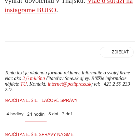
vyhrať dovolenku v Thajsku.
Viac o súťaži na
instagrame BUBO
.
ZDIEĽAŤ
Tento text je platenou formou reklamy. Informujte o svojej firme
viac ako
2,6 milióna
čitateľov Sme.sk aj vy. Bližšie informácie
nájdete
TU
. Kontakt:
internet@petitpress.sk
; tel:+421 2 59 233
227.
NAJČÍTANEJŠIE TLAČOVÉ SPRÁVY
4 hodiny
3 dni
7 dní
24 hodín
NAJČÍTANEJŠIE SPRÁVY NA SME