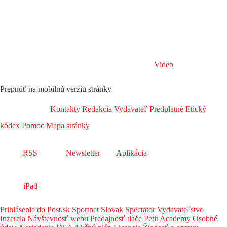
Video
Prepnúť na mobilnú verziu stránky
Kontakty
Redakcia
Vydavateľ
Predplatné
Etický
kódex
Pomoc
Mapa stránky
RSS
Newsletter
Aplikácia
iPad
Prihlásenie do Post.sk
Sportnet
Slovak Spectator
Vydavateľstvo
Inzercia
Návštevnosť webu
Predajnosť tlače
Petit Academy
Osobné