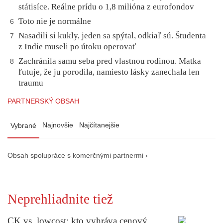
státisíce. Reálne prídu o 1,8 milióna z eurofondov
Toto nie je normálne
6
Nasadili si kukly, jeden sa spýtal, odkiaľ sú. Študenta
7
z Indie museli po útoku operovať
Zachránila samu seba pred vlastnou rodinou. Matka
8
ľutuje, že ju porodila, namiesto lásky zanechala len
traumu
PARTNERSKÝ OBSAH
Najnovšie
Najčítanejšie
Vybrané
Obsah spolupráce s komerčnými partnermi ›
Neprehliadnite tiež
CK vs. lowcost: kto vyhráva cenový