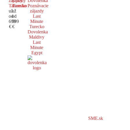
zájazdy
zájazdy
Dovolenka
Taliansko
Turecko
Poznávacie
už
už
zájazdy
od
od
Last
699
599
Minute
€
€
Turecko
Dovolenka
Maldivy
Last
Minute
Egypt
SME.sk