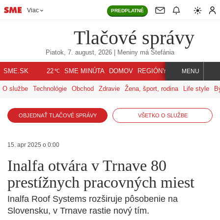
Viac
PREDPLATNÉ
Tlačové správy
Piatok, 7. august, 2026
| Meniny má
Štefánia
℃
SME.SK
SME MINÚTA
DOMOV
REGIÓNY
INDEX
SVET
22
MENU
O službe
Technológie
Obchod
Zdravie
Žena, šport, rodina
Life style
B
OBJEDNAŤ TLAČOVÉ SPRÁVY
VŠETKO O SLUŽBE
15. apr 2025 o 0:00
Inalfa otvára v Trnave 80
prestížnych pracovných miest
Inalfa Roof Systems rozširuje pôsobenie na
Slovensku, v Trnave rastie nový tím.