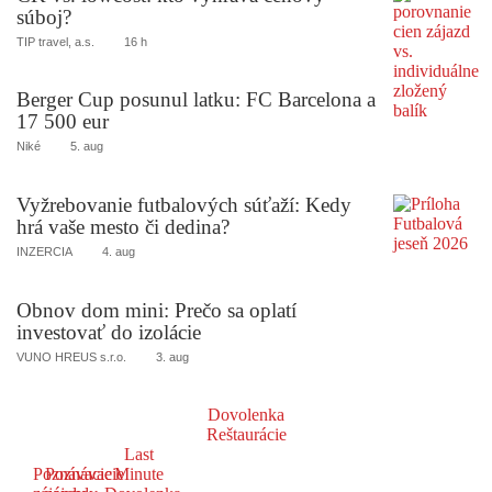
súboj?
TIP travel, a.s.
16 h
Berger Cup posunul latku: FC Barcelona a
17 500 eur
Niké
5. aug
Vyžrebovanie futbalových súťaží: Kedy
hrá vaše mesto či dedina?
INZERCIA
4. aug
Obnov dom mini: Prečo sa oplatí
investovať do izolácie
VUNO HREUS s.r.o.
3. aug
Dovolenka
Reštaurácie
Last
Poznávacie
Poznávacie
Minute