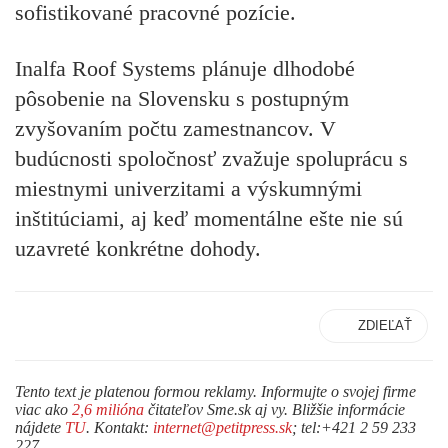
sofistikované pracovné pozície.
Inalfa Roof Systems plánuje dlhodobé
pôsobenie na Slovensku s postupným
zvyšovaním počtu zamestnancov. V
budúcnosti spoločnosť zvažuje spoluprácu s
miestnymi univerzitami a výskumnými
inštitúciami, aj keď momentálne ešte nie sú
uzavreté konkrétne dohody.
ZDIEĽAŤ
Tento text je platenou formou reklamy. Informujte o svojej firme
viac ako
2,6 milióna
čitateľov Sme.sk aj vy. Bližšie informácie
nájdete
TU
. Kontakt:
internet@petitpress.sk
; tel:+421 2 59 233
227.