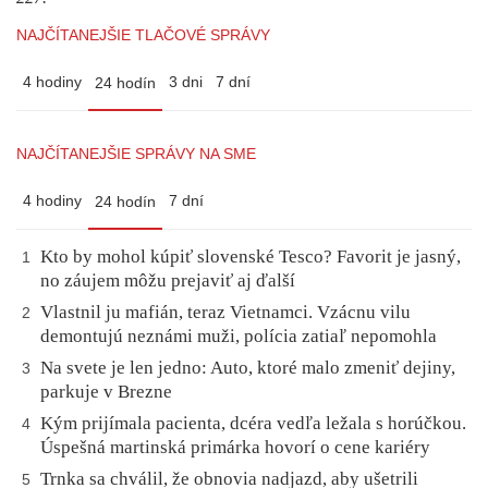
NAJČÍTANEJŠIE TLAČOVÉ SPRÁVY
4 hodiny
3 dni
7 dní
24 hodín
NAJČÍTANEJŠIE SPRÁVY NA SME
4 hodiny
7 dní
24 hodín
Kto by mohol kúpiť slovenské Tesco? Favorit je jasný,
1
no záujem môžu prejaviť aj ďalší
Vlastnil ju mafián, teraz Vietnamci. Vzácnu vilu
2
demontujú neznámi muži, polícia zatiaľ nepomohla
Na svete je len jedno: Auto, ktoré malo zmeniť dejiny,
3
parkuje v Brezne
Kým prijímala pacienta, dcéra vedľa ležala s horúčkou.
4
Úspešná martinská primárka hovorí o cene kariéry
Trnka sa chválil, že obnovia nadjazd, aby ušetrili
5