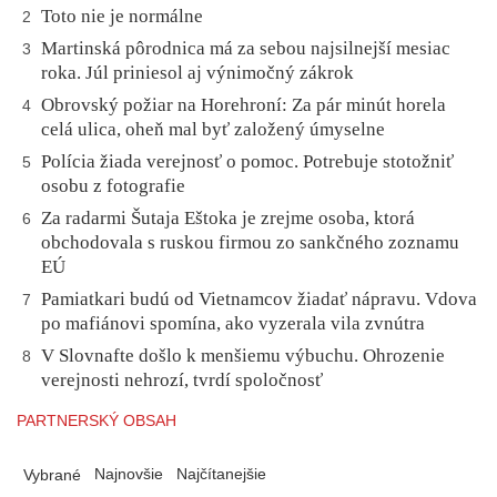
Toto nie je normálne
2
Martinská pôrodnica má za sebou najsilnejší mesiac
3
roka. Júl priniesol aj výnimočný zákrok
Obrovský požiar na Horehroní: Za pár minút horela
4
celá ulica, oheň mal byť založený úmyselne
Polícia žiada verejnosť o pomoc. Potrebuje stotožniť
5
osobu z fotografie
Za radarmi Šutaja Eštoka je zrejme osoba, ktorá
6
obchodovala s ruskou firmou zo sankčného zoznamu
EÚ
Pamiatkari budú od Vietnamcov žiadať nápravu. Vdova
7
po mafiánovi spomína, ako vyzerala vila zvnútra
V Slovnafte došlo k menšiemu výbuchu. Ohrozenie
8
verejnosti nehrozí, tvrdí spoločnosť
PARTNERSKÝ OBSAH
Najnovšie
Najčítanejšie
Vybrané