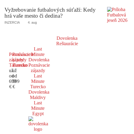
Vyžrebovanie futbalových súťaží: Kedy
hrá vaše mesto či dedina?
INZERCIA
4. aug
Dovolenka
Reštaurácie
Last
Poznávacie
Poznávacie
Minute
zájazdy
zájazdy
Dovolenka
Taliansko
Turecko
Poznávacie
už
už
zájazdy
od
od
Last
699
599
Minute
€
€
Turecko
Dovolenka
Maldivy
Last
Minute
Egypt