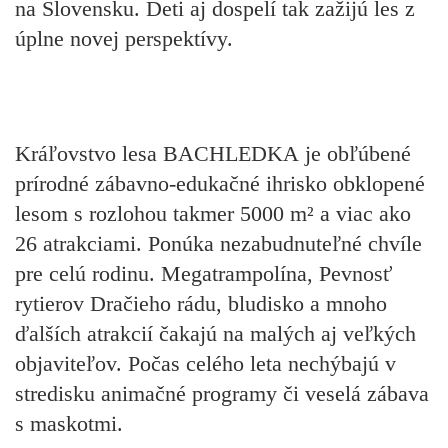
na Slovensku. Deti aj dospelí tak zažijú les z
úplne novej perspektívy.
Kráľovstvo lesa BACHLEDKA
je obľúbené
prírodné zábavno-edukačné ihrisko obklopené
lesom s rozlohou takmer 5000 m² a viac ako
26 atrakciami. Ponúka nezabudnuteľné chvíle
pre celú rodinu. Megatrampolína, Pevnosť
rytierov Dračieho rádu, bludisko a mnoho
ďalších atrakcií čakajú na malých aj veľkých
objaviteľov. Počas celého leta nechýbajú v
stredisku animačné programy či veselá zábava
s maskotmi.