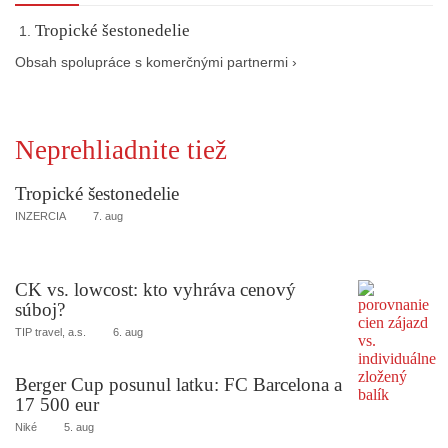
Tropické šestonedelie
Obsah spolupráce s komerčnými partnermi ›
Neprehliadnite tiež
Tropické šestonedelie
INZERCIA
7. aug
CK vs. lowcost: kto vyhráva cenový
súboj?
TIP travel, a.s.
6. aug
Berger Cup posunul latku: FC Barcelona a
17 500 eur
Niké
5. aug