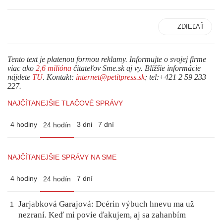
ZDIEĽAŤ
Tento text je platenou formou reklamy. Informujte o svojej firme
viac ako
2,6 milióna
čitateľov Sme.sk aj vy. Bližšie informácie
nájdete
TU
. Kontakt:
internet@petitpress.sk
; tel:+421 2 59 233
227.
NAJČÍTANEJŠIE TLAČOVÉ SPRÁVY
4 hodiny
3 dni
7 dní
24 hodín
NAJČÍTANEJŠIE SPRÁVY NA SME
4 hodiny
7 dní
24 hodín
Jarjabková Garajová: Dcérin výbuch hnevu ma už
1
nezraní. Keď mi povie ďakujem, aj sa zahanbím