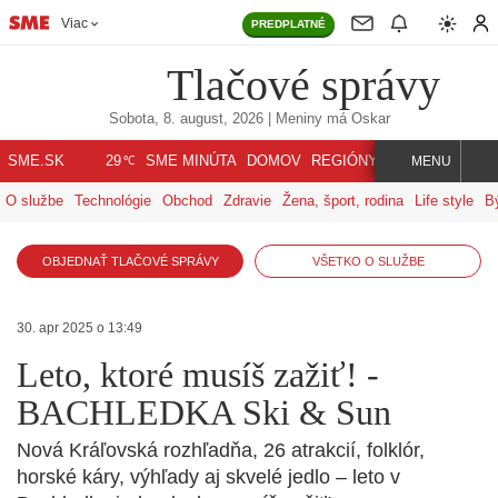
Viac
PREDPLATNÉ
Tlačové správy
Sobota, 8. august, 2026
| Meniny má
Oskar
℃
SME.SK
SME MINÚTA
DOMOV
REGIÓNY
INDEX
SVET
29
MENU
O službe
Technológie
Obchod
Zdravie
Žena, šport, rodina
Life style
B
OBJEDNAŤ TLAČOVÉ SPRÁVY
VŠETKO O SLUŽBE
30. apr 2025 o 13:49
Leto, ktoré musíš zažiť! -
BACHLEDKA Ski & Sun
Nová Kráľovská rozhľadňa, 26 atrakcií, folklór,
horské káry, výhľady aj skvelé jedlo – leto v