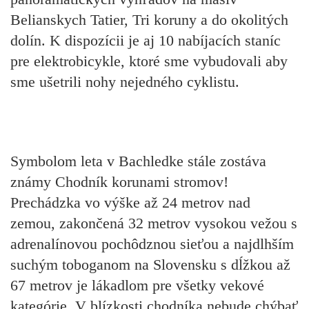
Belianskych Tatier, Tri koruny a do okolitých
dolín. K dispozícii je aj
10 nabíjacích staníc
pre elektrobicykle, ktoré sme vybudovali aby
sme ušetrili nohy nejedného cyklistu.
Symbolom leta v Bachledke stále zostáva
známy
Chodník korunami stromov!
Prechádzka vo výške až 24 metrov nad
zemou, zakončená 32 metrov vysokou vežou s
adrenalínovou pochôdznou sieťou a najdlhším
suchým toboganom na Slovensku s dĺžkou až
67 metrov je lákadlom pre všetky vekové
kategórie. V blízkosti chodníka nebude chýbať