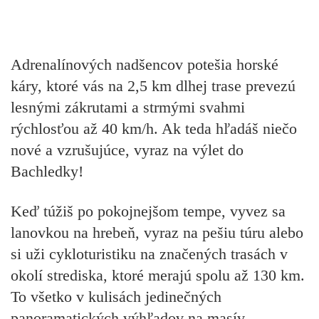
Adrenalínových nadšencov potešia
horské
káry,
ktoré vás na 2,5 km dlhej trase prevezú
lesnými zákrutami a strmými svahmi
rýchlosťou až 40 km/h. Ak teda hľadáš niečo
nové a vzrušujúce, vyraz na výlet do
Bachledky!
Keď túžiš po pokojnejšom tempe, vyvez sa
lanovkou na hrebeň
, vyraz na pešiu túru alebo
si uži
cykloturistiku
na značených trasách v
okolí strediska, ktoré merajú spolu až 130 km.
To všetko v kulisách jedinečných
panoramatických výhľadov na masív