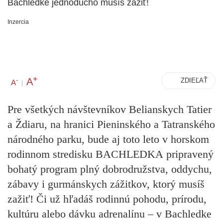
Bachledke jednoducho musíš zažiť!
Inzercia
+
A
-
ZDIEĽAŤ
A
|
Pre všetkých návštevníkov Belianskych Tatier
a Ždiaru, na hranici Pieninského a Tatranského
národného parku, bude aj toto leto v horskom
rodinnom stredisku
BACHLEDKA
pripravený
bohatý program plný dobrodružstva, oddychu,
zábavy i gurmánskych zážitkov, ktorý musíš
zažiť! Či už hľadáš rodinnú pohodu, prírodu,
kultúru alebo dávku adrenalínu – v Bachledke