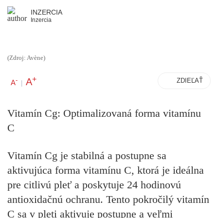
INZERCIA
Inzercia
(Zdroj: Avène)
+
A
-
ZDIEĽAŤ
A
|
Vitamín Cg: Optimalizovaná forma vitamínu
C
Vitamín Cg je stabilná a postupne sa
aktivujúca forma vitamínu C, ktorá je ideálna
pre citlivú pleť a poskytuje 24 hodinovú
antioxidačnú ochranu. Tento pokročilý vitamín
C sa v pleti aktivuje postupne a veľmi