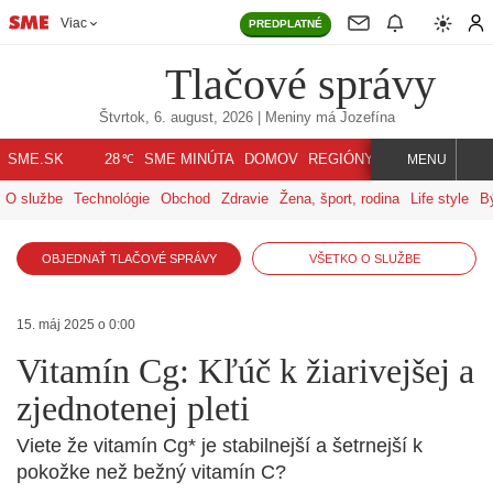
Viac
PREDPLATNÉ
Tlačové správy
Štvrtok, 6. august, 2026
| Meniny má
Jozefína
℃
SME.SK
SME MINÚTA
DOMOV
REGIÓNY
INDEX
SVET
28
MENU
O službe
Technológie
Obchod
Zdravie
Žena, šport, rodina
Life style
B
OBJEDNAŤ TLAČOVÉ SPRÁVY
VŠETKO O SLUŽBE
15. máj 2025 o 0:00
Vitamín Cg: Kľúč k žiarivejšej a
zjednotenej pleti
Viete že vitamín Cg* je stabilnejší a šetrnejší k
pokožke než bežný vitamín C?