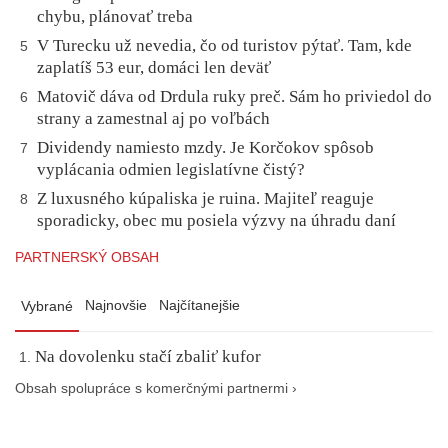
chybu, plánovať treba
V Turecku už nevedia, čo od turistov pýtať. Tam, kde
5
zaplatíš 53 eur, domáci len deväť
Matovič dáva od Drdula ruky preč. Sám ho priviedol do
6
strany a zamestnal aj po voľbách
Dividendy namiesto mzdy. Je Korčokov spôsob
7
vyplácania odmien legislatívne čistý?
Z luxusného kúpaliska je ruina. Majiteľ reaguje
8
sporadicky, obec mu posiela výzvy na úhradu daní
PARTNERSKÝ OBSAH
Najnovšie
Najčítanejšie
Vybrané
Na dovolenku stačí zbaliť kufor
Obsah spolupráce s komerčnými partnermi ›