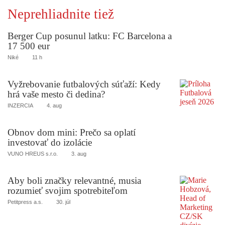
Neprehliadnite tiež
Berger Cup posunul latku: FC Barcelona a
17 500 eur
Niké
11 h
Vyžrebovanie futbalových súťaží: Kedy
hrá vaše mesto či dedina?
INZERCIA
4. aug
Obnov dom mini: Prečo sa oplatí
investovať do izolácie
VUNO HREUS s.r.o.
3. aug
Aby boli značky relevantné, musia
rozumieť svojim spotrebiteľom
Petitpress a.s.
30. júl