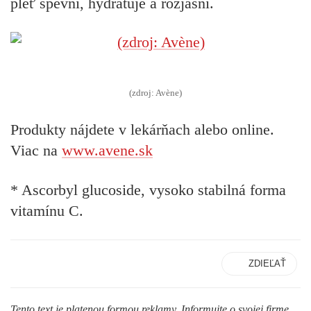
pleť spevní, hydratuje a rozjasní.
(zdroj: Avène)
Produkty nájdete v lekárňach alebo online.
Viac na
www.avene.sk
* Ascorbyl glucoside, vysoko stabilná forma
vitamínu C.
ZDIEĽAŤ
Tento text je platenou formou reklamy. Informujte o svojej firme