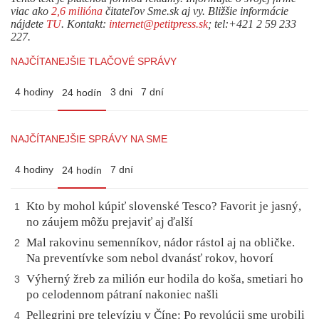
viac ako
2,6 milióna
čitateľov Sme.sk aj vy. Bližšie informácie
nájdete
TU
. Kontakt:
internet@petitpress.sk
; tel:+421 2 59 233
227.
NAJČÍTANEJŠIE TLAČOVÉ SPRÁVY
4 hodiny
3 dni
7 dní
24 hodín
NAJČÍTANEJŠIE SPRÁVY NA SME
4 hodiny
7 dní
24 hodín
Kto by mohol kúpiť slovenské Tesco? Favorit je jasný,
1
no záujem môžu prejaviť aj ďalší
Mal rakovinu semenníkov, nádor rástol aj na obličke.
2
Na preventívke som nebol dvanásť rokov, hovorí
Výherný žreb za milión eur hodila do koša, smetiari ho
3
po celodennom pátraní nakoniec našli
Pellegrini pre televíziu v Číne: Po revolúcii sme urobili
4