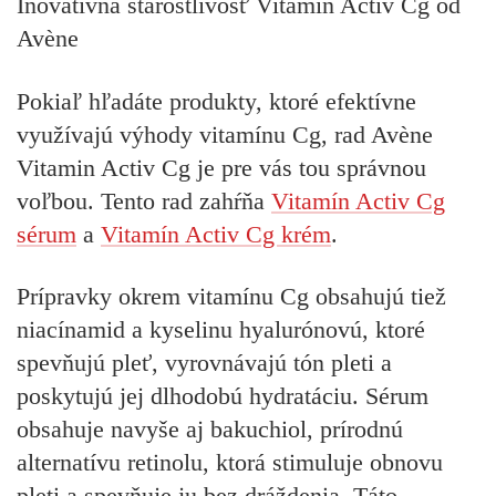
Inovatívna starostlivosť Vitamín Activ Cg od
Avène
Pokiaľ hľadáte produkty, ktoré efektívne
využívajú výhody vitamínu Cg, rad Avène
Vitamin Activ Cg je pre vás tou správnou
voľbou. Tento rad zahŕňa
Vitamín Activ Cg
sérum
a
Vitamín Activ Cg krém
.
Prípravky okrem vitamínu Cg obsahujú tiež
niacínamid a kyselinu hyalurónovú, ktoré
spevňujú pleť, vyrovnávajú tón pleti a
poskytujú jej dlhodobú hydratáciu. Sérum
obsahuje navyše aj bakuchiol, prírodnú
alternatívu retinolu, ktorá stimuluje obnovu
pleti a spevňuje ju bez dráždenia. Táto