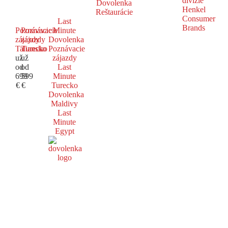
Dovolenka
Reštaurácie
Last
Poznávacie
Poznávacie
Minute
zájazdy
zájazdy
Dovolenka
Taliansko
Turecko
Poznávacie
už
už
zájazdy
od
od
Last
699
599
Minute
€
€
Turecko
Dovolenka
Maldivy
Last
Minute
Egypt