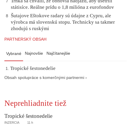
Trnka sa chválil, že obnovia nadjazd, aby ušetrili
7
státisíce. Reálne prídu o 1,8 milióna z eurofondov
Šutajove Eštokove radary sú údajne z Cypru, ale
8
výrobca má slovenskú stopu. Technicky sa takmer
zhodujú s ruskými
PARTNERSKÝ OBSAH
Najnovšie
Najčítanejšie
Vybrané
Tropické šestonedelie
Obsah spolupráce s komerčnými partnermi ›
Neprehliadnite tiež
Tropické šestonedelie
INZERCIA
11 h