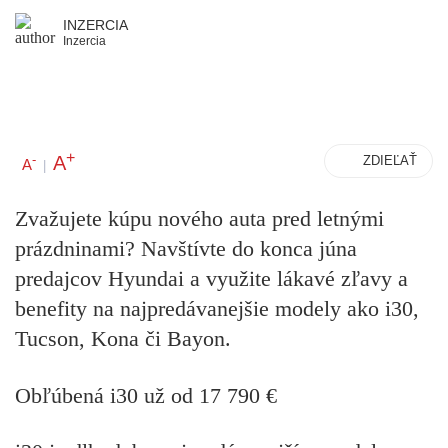
INZERCIA
Inzercia
+
A
-
ZDIEĽAŤ
A
|
Zvažujete kúpu nového auta pred letnými
prázdninami? Navštívte do konca júna
predajcov Hyundai a využite lákavé zľavy a
benefity na najpredávanejšie modely ako i30,
Tucson, Kona či Bayon.
Obľúbená i30 už od 17 790 €