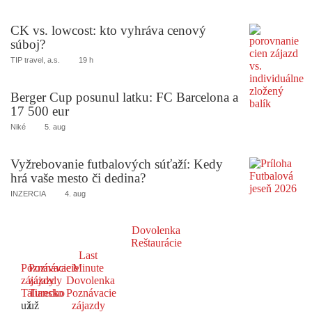
CK vs. lowcost: kto vyhráva cenový
súboj?
TIP travel, a.s.
19 h
Berger Cup posunul latku: FC Barcelona a
17 500 eur
Niké
5. aug
Vyžrebovanie futbalových súťaží: Kedy
hrá vaše mesto či dedina?
INZERCIA
4. aug
Dovolenka
Reštaurácie
Last
Poznávacie
Poznávacie
Minute
zájazdy
zájazdy
Dovolenka
Taliansko
Turecko
Poznávacie
už
už
zájazdy