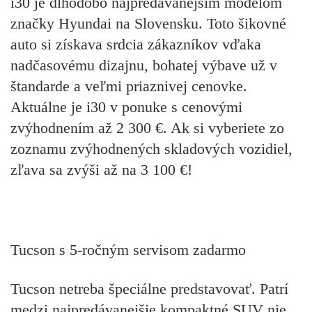
i30 je dlhodobo najpredávanejším modelom
značky Hyundai na Slovensku. Toto šikovné
auto si získava srdcia zákazníkov vďaka
nadčasovému dizajnu, bohatej výbave už v
štandarde a veľmi priaznivej cenovke.
Aktuálne je i30 v ponuke s cenovými
zvýhodnením až 2 300 €. Ak si vyberiete zo
zoznamu zvýhodnených skladových vozidiel,
zľava sa zvýši až na 3 100 €!
Tucson s 5-ročným servisom zadarmo
Tucson netreba špeciálne predstavovať. Patrí
medzi najpredávanejšie kompaktné SUV nie