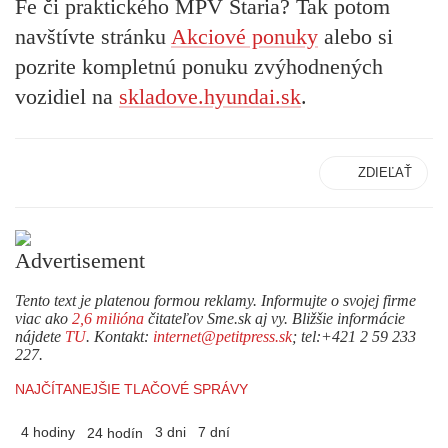
Fe či praktického MPV Staria? Tak potom
navštívte stránku
Akciové ponuky
alebo si
pozrite kompletnú ponuku zvýhodnených
vozidiel na
skladove.hyundai.sk
.
ZDIEĽAŤ
Tento text je platenou formou reklamy. Informujte o svojej firme
viac ako
2,6 milióna
čitateľov Sme.sk aj vy. Bližšie informácie
nájdete
TU
. Kontakt:
internet@petitpress.sk
; tel:+421 2 59 233
227.
NAJČÍTANEJŠIE TLAČOVÉ SPRÁVY
4 hodiny
3 dni
7 dní
24 hodín