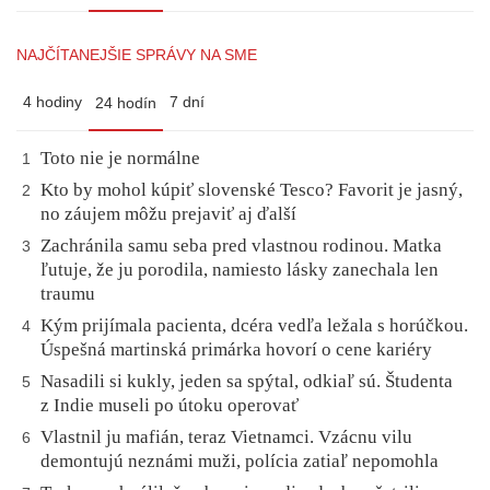
NAJČÍTANEJŠIE SPRÁVY NA SME
4 hodiny
7 dní
24 hodín
Toto nie je normálne
1
Kto by mohol kúpiť slovenské Tesco? Favorit je jasný,
2
no záujem môžu prejaviť aj ďalší
Zachránila samu seba pred vlastnou rodinou. Matka
3
ľutuje, že ju porodila, namiesto lásky zanechala len
traumu
Kým prijímala pacienta, dcéra vedľa ležala s horúčkou.
4
Úspešná martinská primárka hovorí o cene kariéry
Nasadili si kukly, jeden sa spýtal, odkiaľ sú. Študenta
5
z Indie museli po útoku operovať
Vlastnil ju mafián, teraz Vietnamci. Vzácnu vilu
6
demontujú neznámi muži, polícia zatiaľ nepomohla