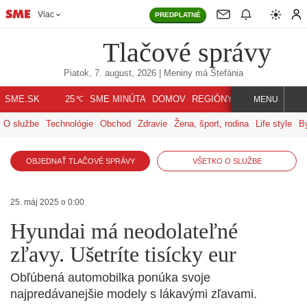
Viac
PREDPLATNÉ
Tlačové správy
Piatok, 7. august, 2026
| Meniny má
Štefánia
℃
SME.SK
SME MINÚTA
DOMOV
REGIÓNY
INDEX
SVET
25
MENU
O službe
Technológie
Obchod
Zdravie
Žena, šport, rodina
Life style
B
OBJEDNAŤ TLAČOVÉ SPRÁVY
VŠETKO O SLUŽBE
25. máj 2025 o 0:00
Hyundai má neodolateľné
zľavy. Ušetríte tisícky eur
Obľúbená automobilka ponúka svoje
najpredávanejšie modely s lákavými zľavami.