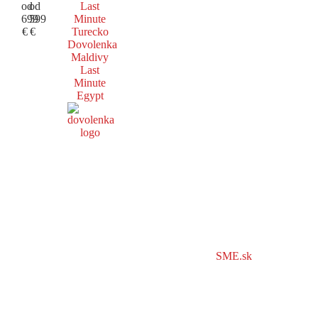
od
od
Last
699
599
Minute
€
€
Turecko
Dovolenka
Maldivy
Last
Minute
Egypt
SME.sk