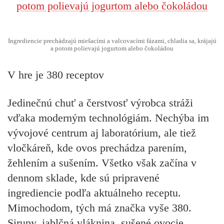
Ingrediencie prechádzajú miešacími a valcovacími fázami, chladia sa, krájajú
a potom polievajú jogurtom alebo čokoládou
V hre je 380 receptov
Jedinečnú chuť a čerstvosť výrobca stráži
vďaka moderným technológiám. Nechýba im
vývojové centrum aj laboratórium, ale tiež
vločkáreň, kde ovos prechádza parením,
žehlením a sušením. Všetko však začína v
dennom sklade, kde sú pripravené
ingrediencie podľa aktuálneho receptu.
Mimochodom, tých má značka vyše 380.
Sirupy, jablčná vláknina, sušené ovocie,