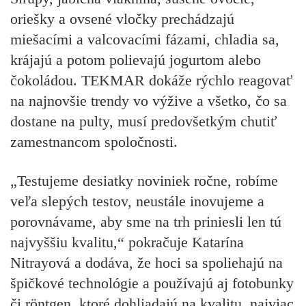
oriešky a ovsené vločky prechádzajú
miešacími a valcovacími fázami, chladia sa,
krájajú a potom polievajú jogurtom alebo
čokoládou. TEKMAR dokáže rýchlo reagovať
na najnovšie trendy vo výžive a všetko, čo sa
dostane na pulty, musí predovšetkým chutiť
zamestnancom spoločnosti.
„Testujeme desiatky noviniek ročne, robíme
veľa slepých testov, neustále inovujeme a
porovnávame, aby sme na trh priniesli len tú
najvyššiu kvalitu,“
pokračuje Katarína
Nitrayová a dodáva, že hoci sa spoliehajú na
špičkové technológie a používajú aj fotobunky
či röntgen, ktoré dohliadajú na kvalitu, najviac