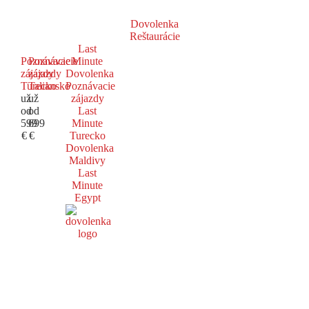
Dovolenka
Reštaurácie
Last
Poznávacie
Poznávacie
Minute
zájazdy
zájazdy
Dovolenka
Turecko
Taliansko
Poznávacie
už
už
zájazdy
od
od
Last
599
699
Minute
€
€
Turecko
Dovolenka
Maldivy
Last
Minute
Egypt