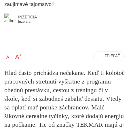
zaujímavé tajomstvo?
INZERCIA
Inzercia
+
A
-
ZDIEĽAŤ
A
|
Hlad často prichádza nečakane. Keď ti kolotoč
pracovných stretnutí vyškrtne z programu
obednú prestávku, cestou z tréningu či v
škole, keď si zabudneš zabaliť desiatu. Vtedy
sa oplatí mať poruke záchrancov. Malé
šikovné cereálne tyčinky, ktoré dodajú energiu
na počkanie. Tie od značky TEKMAR majú aj