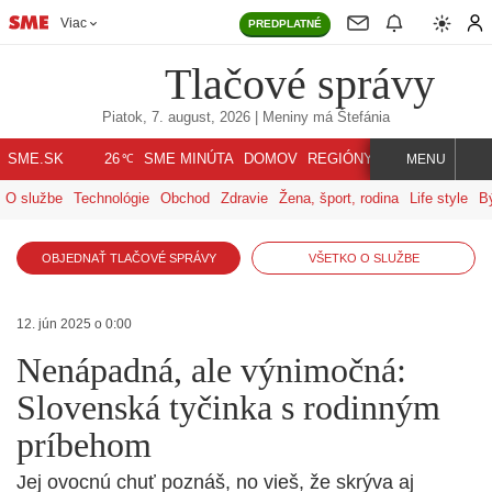
Viac
PREDPLATNÉ
Tlačové správy
Piatok, 7. august, 2026
| Meniny má
Štefánia
℃
SME.SK
SME MINÚTA
DOMOV
REGIÓNY
INDEX
SVET
26
MENU
O službe
Technológie
Obchod
Zdravie
Žena, šport, rodina
Life style
B
OBJEDNAŤ TLAČOVÉ SPRÁVY
VŠETKO O SLUŽBE
12. jún 2025 o 0:00
Nenápadná, ale výnimočná:
Slovenská tyčinka s rodinným
príbehom
Jej ovocnú chuť poznáš, no vieš, že skrýva aj