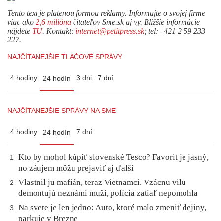
Tento text je platenou formou reklamy. Informujte o svojej firme
viac ako
2,6 milióna
čitateľov Sme.sk aj vy. Bližšie informácie
nájdete
TU
. Kontakt:
internet@petitpress.sk
; tel:+421 2 59 233
227.
NAJČÍTANEJŠIE TLAČOVÉ SPRÁVY
4 hodiny
3 dni
7 dní
24 hodín
NAJČÍTANEJŠIE SPRÁVY NA SME
4 hodiny
7 dní
24 hodín
Kto by mohol kúpiť slovenské Tesco? Favorit je jasný,
1
no záujem môžu prejaviť aj ďalší
Vlastnil ju mafián, teraz Vietnamci. Vzácnu vilu
2
demontujú neznámi muži, polícia zatiaľ nepomohla
Na svete je len jedno: Auto, ktoré malo zmeniť dejiny,
3
parkuje v Brezne