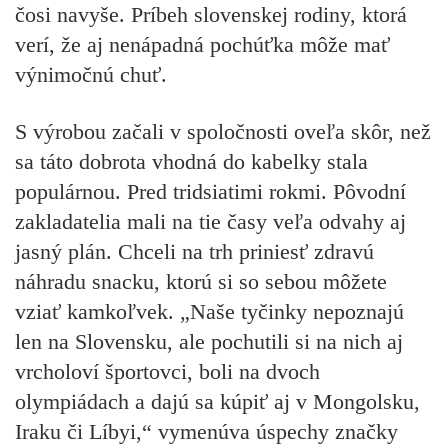
čosi navyše. Príbeh slovenskej rodiny, ktorá
verí, že aj nenápadná pochúťka môže mať
výnimočnú chuť.
S výrobou začali v spoločnosti oveľa skôr, než
sa táto dobrota vhodná do kabelky stala
populárnou. Pred tridsiatimi rokmi. Pôvodní
zakladatelia mali na tie časy veľa odvahy aj
jasný plán. Chceli na trh priniesť zdravú
náhradu snacku, ktorú si so sebou môžete
vziať kamkoľvek.
„Naše tyčinky nepoznajú
len na Slovensku, ale pochutili si na nich aj
vrcholoví športovci, boli na dvoch
olympiádach a dajú sa kúpiť aj v Mongolsku,
Iraku či Líbyi,“
vymenúva úspechy značky