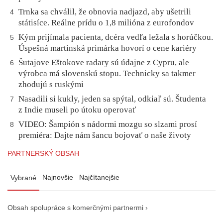
Trnka sa chválil, že obnovia nadjazd, aby ušetrili
4
státisíce. Reálne prídu o 1,8 milióna z eurofondov
Kým prijímala pacienta, dcéra vedľa ležala s horúčkou.
5
Úspešná martinská primárka hovorí o cene kariéry
Šutajove Eštokove radary sú údajne z Cypru, ale
6
výrobca má slovenskú stopu. Technicky sa takmer
zhodujú s ruskými
Nasadili si kukly, jeden sa spýtal, odkiaľ sú. Študenta
7
z Indie museli po útoku operovať
VIDEO: Šampión s nádormi mozgu so slzami prosí
8
premiéra: Dajte nám šancu bojovať o naše životy
PARTNERSKÝ OBSAH
Najnovšie
Najčítanejšie
Vybrané
Obsah spolupráce s komerčnými partnermi ›