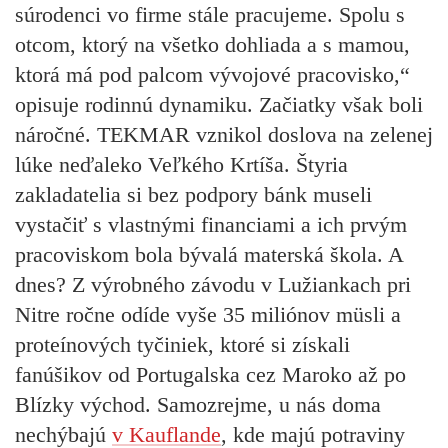
súrodenci vo firme stále pracujeme. Spolu s
otcom, ktorý na všetko dohliada a s mamou,
ktorá má pod palcom vývojové pracovisko,“
opisuje rodinnú dynamiku. Začiatky však boli
náročné. TEKMAR vznikol doslova na zelenej
lúke neďaleko Veľkého Krtíša. Štyria
zakladatelia si bez podpory bánk museli
vystačiť s vlastnými financiami a ich prvým
pracoviskom bola bývalá materská škola. A
dnes? Z výrobného závodu v Lužiankach pri
Nitre ročne odíde vyše 35 miliónov müsli a
proteínových tyčiniek, ktoré si získali
fanúšikov od Portugalska cez Maroko až po
Blízky východ. Samozrejme, u nás doma
nechýbajú
v Kauflande
, kde majú potraviny