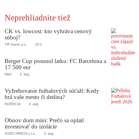
Neprehliadnite tiež
CK vs. lowcost: kto vyhráva cenový
súboj?
TIP travel, a.s.
10 h
Berger Cup posunul latku: FC Barcelona a
17 500 eur
Niké
5. aug
Vyžrebovanie futbalových súťaží: Kedy
hrá vaše mesto či dedina?
INZERCIA
4. aug
Obnov dom mini: Prečo sa oplatí
investovať do izolácie
VUNO HREUS s.r.o.
3. aug