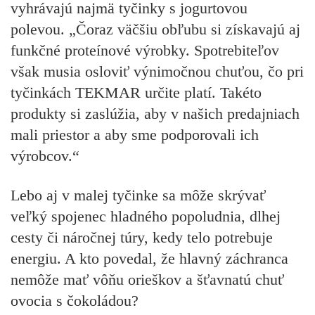
vyhrávajú najmä tyčinky s jogurtovou
polevou.
„Čoraz väčšiu obľubu si získavajú aj
funkčné proteínové výrobky. Spotrebiteľov
však musia osloviť výnimočnou chuťou, čo pri
tyčinkách TEKMAR určite platí. Takéto
produkty si zaslúžia, aby v našich predajniach
mali priestor a aby sme podporovali ich
výrobcov.“
Lebo aj v malej tyčinke sa môže skrývať
veľký spojenec hladného popoludnia, dlhej
cesty či náročnej túry, kedy telo potrebuje
energiu. A kto povedal, že hlavný záchranca
nemôže mať vôňu orieškov a šťavnatú chuť
ovocia s čokoládou?