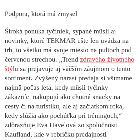
Podpora, ktorá má zmysel
Široká ponuka tyčiniek, sypané müsli aj
novinky, ktoré TEKMAR ešte len uvádza na
trh, to všetko má svoje miesto na pultoch pod
červenou strechou.
„Trend
zdravého životného
štýlu
sa prejavuje aj väčším záujmom o tento
sortiment. Zvýšený nárast predaja si všímame
najmä počas leta, kedy müsli tyčinky
zákazníci nakupujú ako chutné snacky na
cesty či na turistiku, ale aj začiatkom roka,
kedy slúžia ako pochúťka pri tréningoch,“
zdôrazňuje Eva Havelová zo spoločnosti
Kaufland, kde v rebríčku predajnosti