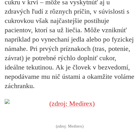
cukru v krvi – môže sa vyskytnúť aj u
zdravých ľudí z rôznych príčin, v súvislosti s
cukrovkou však najčastejšie postihuje
pacientov, ktorí sa už liečia. Môže vzniknúť
napríklad po vynechaní jedla alebo po fyzickej
námahe. Pri prvých príznakoch (tras, potenie,
závrat) je potrebné rýchlo doplniť cukor,
ideálne tekutinou. Ak je človek v bezvedomí,
nepodávame mu nič ústami a okamžite voláme
záchranku.
(zdroj: Medirex)