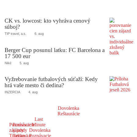
CK vs. lowcost: kto vyhráva cenový
súboj?
TIP travel, a.s.
6. aug
Berger Cup posunul latku: FC Barcelona a
17 500 eur
Niké
5. aug
Vyžrebovanie futbalových súťaží: Kedy
hrá vaše mesto či dedina?
INZERCIA
4. aug
Dovolenka
Reštaurácie
Last
Poznávacie
Poznávacie
Minute
zájazdy
zájazdy
Dovolenka
Turecko
Taliansko
Poznávacie