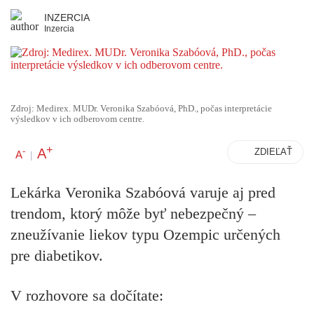
INZERCIA
Inzercia
Zdroj: Medirex. MUDr. Veronika Szabóová, PhD., počas interpretácie
výsledkov v ich odberovom centre.
+
A
-
ZDIEĽAŤ
A
|
Lekárka Veronika Szabóová varuje aj pred
trendom, ktorý môže byť nebezpečný –
zneužívanie liekov typu Ozempic určených
pre diabetikov.
V rozhovore sa dočítate: