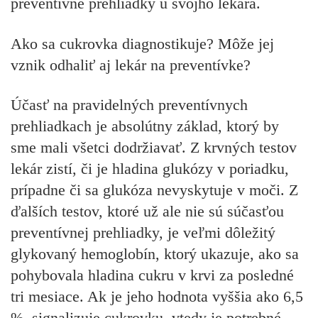
preventívne prehliadky u svojho lekára.
Ako sa cukrovka diagnostikuje? Môže jej
vznik odhaliť aj lekár na preventívke?
Účasť na pravidelných preventívnych
prehliadkach je absolútny základ, ktorý by
sme mali všetci dodržiavať. Z krvných testov
lekár zistí, či je hladina glukózy v poriadku,
prípadne či sa glukóza nevyskytuje v moči. Z
ďalších testov, ktoré už ale nie sú súčasťou
preventívnej prehliadky, je veľmi dôležitý
glykovaný hemoglobín, ktorý ukazuje, ako sa
pohybovala hladina cukru v krvi za posledné
tri mesiace. Ak je jeho hodnota vyššia ako 6,5
%, signalizuje cukrovku, vtedy je potrebné