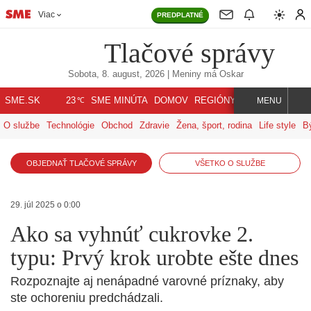
Viac
PREDPLATNÉ
Tlačové správy
Sobota, 8. august, 2026
| Meniny má
Oskar
℃
SME.SK
SME MINÚTA
DOMOV
REGIÓNY
INDEX
SVET
23
MENU
O službe
Technológie
Obchod
Zdravie
Žena, šport, rodina
Life style
B
OBJEDNAŤ TLAČOVÉ SPRÁVY
VŠETKO O SLUŽBE
29. júl 2025 o 0:00
Ako sa vyhnúť cukrovke 2.
typu: Prvý krok urobte ešte dnes
Rozpoznajte aj nenápadné varovné príznaky, aby
ste ochoreniu predchádzali.