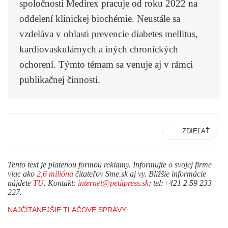
spoločnosti Medirex pracuje od roku 2022 na
oddelení klinickej biochémie. Neustále sa
vzdeláva v oblasti prevencie diabetes mellitus,
kardiovaskulárnych a iných chronických
ochorení. Týmto témam sa venuje aj v rámci
publikačnej činnosti.
ZDIEĽAŤ
Tento text je platenou formou reklamy. Informujte o svojej firme
viac ako
2,6 milióna
čitateľov Sme.sk aj vy. Bližšie informácie
nájdete
TU
. Kontakt:
internet@petitpress.sk
; tel:+421 2 59 233
227.
NAJČÍTANEJŠIE TLAČOVÉ SPRÁVY