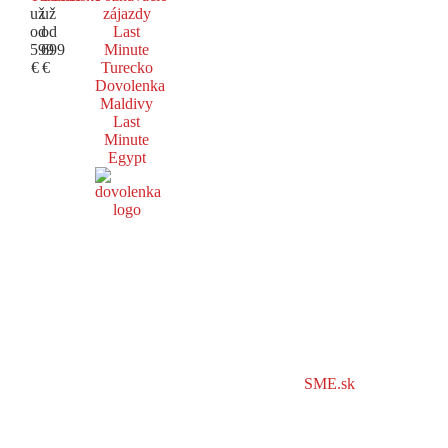
už
už
zájazdy
od
od
Last
599
699
Minute
€
€
Turecko
Dovolenka
Maldivy
Last
Minute
Egypt
SME.sk