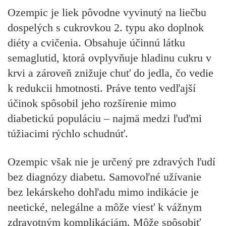
Ozempic je liek pôvodne vyvinutý na liečbu
dospelých s cukrovkou 2. typu ako doplnok
diéty a cvičenia. Obsahuje účinnú látku
semaglutid, ktorá ovplyvňuje hladinu cukru v
krvi a zároveň znižuje chuť do jedla, čo vedie
k redukcii hmotnosti. Práve tento vedľajší
účinok spôsobil jeho rozšírenie mimo
diabetickú populáciu – najmä medzi ľuďmi
túžiacimi rýchlo schudnúť.
Ozempic však nie je určený pre zdravých ľudí
bez diagnózy diabetu. Samovoľné užívanie
bez lekárskeho dohľadu mimo indikácie je
neetické, nelegálne a môže viesť k vážnym
zdravotným komplikáciám. Môže spôsobiť