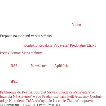
Video
Prepnúť na mobilnú verziu stránky
Kontakty
Redakcia
Vydavateľ
Predplatné
Etický
kódex
Pomoc
Mapa stránky
RSS
Newsletter
Aplikácia
iPad
Prihlásenie do Post.sk
Sportnet
Slovak Spectator
Vydavateľstvo
Inzercia
Návštevnosť webu
Predajnosť tlače
Petit Academy
Osobné
údaje
Nariadenie DSA
Akčný plán
Licencie
Žiadosť o opravu
© Copyright 1997-2026 | Petit Press, a.s.