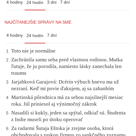
4 hodiny
3 dni
7 dní
24 hodín
NAJČÍTANEJŠIE SPRÁVY NA SME
4 hodiny
7 dní
24 hodín
Toto nie je normálne
1
Zachránila samu seba pred vlastnou rodinou. Matka
2
ľutuje, že ju porodila, namiesto lásky zanechala len
traumu
Jarjabková Garajová: Dcérin výbuch hnevu ma už
3
nezraní. Keď mi povie ďakujem, aj sa zahanbím
Martinská pôrodnica má za sebou najsilnejší mesiac
4
roka. Júl priniesol aj výnimočný zákrok
Nasadili si kukly, jeden sa spýtal, odkiaľ sú. Študenta
5
z Indie museli po útoku operovať
Za radarmi Šutaja Eštoka je zrejme osoba, ktorá
6
obchodovala s ruskou firmou zo sankčného zoznamu