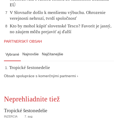
EÚ
V Slovnafte došlo k menšiemu výbuchu. Ohrozenie
7
verejnosti nehrozí, tvrdí spoločnosť
Kto by mohol kúpiť slovenské Tesco? Favorit je jasný,
8
no záujem môžu prejaviť aj ďalší
PARTNERSKÝ OBSAH
Najnovšie
Najčítanejšie
Vybrané
Tropické šestonedelie
Obsah spolupráce s komerčnými partnermi ›
Neprehliadnite tiež
Tropické šestonedelie
INZERCIA
7. aug