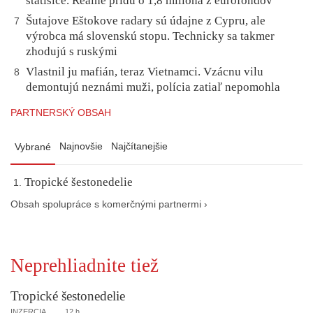
státisíce. Reálne prídu o 1,8 milióna z eurofondov
Šutajove Eštokove radary sú údajne z Cypru, ale
7
výrobca má slovenskú stopu. Technicky sa takmer
zhodujú s ruskými
Vlastnil ju mafián, teraz Vietnamci. Vzácnu vilu
8
demontujú neznámi muži, polícia zatiaľ nepomohla
PARTNERSKÝ OBSAH
Najnovšie
Najčítanejšie
Vybrané
Tropické šestonedelie
Obsah spolupráce s komerčnými partnermi ›
Neprehliadnite tiež
Tropické šestonedelie
INZERCIA
12 h