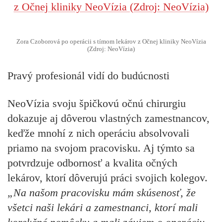
Zora Czoborová po operácii s tímom lekárov z Očnej kliniky NeoVízia
(Zdroj: NeoVízia)
Pravý profesionál vidí do budúcnosti
NeoVízia svoju špičkovú očnú chirurgiu
dokazuje aj dôverou vlastných zamestnancov,
keďže mnohí z nich operáciu absolvovali
priamo na svojom pracovisku. Aj týmto sa
potvrdzuje odbornosť a kvalita očných
lekárov, ktorí dôverujú práci svojich kolegov.
„Na našom pracovisku mám skúsenosť, že
všetci naši lekári a zamestnanci, ktorí mali