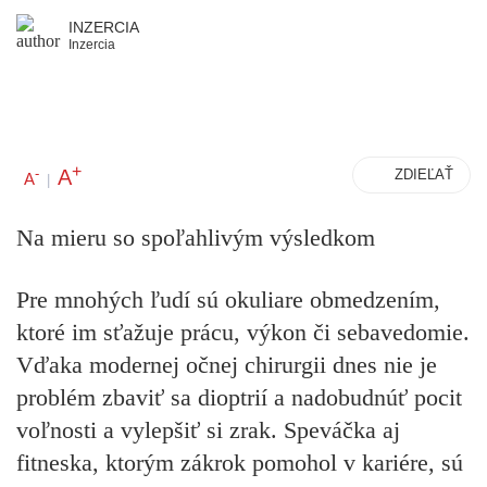
INZERCIA
Inzercia
+
A
-
ZDIEĽAŤ
A
|
Na mieru so spoľahlivým výsledkom
Pre mnohých ľudí sú okuliare obmedzením,
ktoré im sťažuje prácu, výkon či sebavedomie.
Vďaka modernej očnej chirurgii dnes nie je
problém zbaviť sa dioptrií a nadobudnúť pocit
voľnosti a vylepšiť si zrak. Speváčka aj
fitneska, ktorým zákrok pomohol v kariére, sú