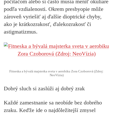
počítačom alebo si často musia meniť okuliare
podľa vzdialenosti. Okrem presbyopie môže
zároveň vyriešiť aj ďalšie dioptrické chyby,
ako je krátkozrakosť, ďalekozrakosť či
astigmatizmus.
Fitneska a bývalá majsterka sveta v aerobiku Zora Czoborová (Zdroj:
NeoVízia)
Dobrý sluch si zaslúži aj dobrý zrak
Každé zamestnanie sa neobíde bez dobrého
zraku. Keďže ide o najdôležitejší zmysel