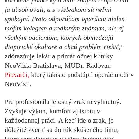
korekčné pomôcky a mali záujem o operáciu
ju absolvovali, a s výsledkom sú veľmi
spokojní. Preto odporúčam operáciu nielen
mojim kolegom a rodinným známym, ale aj
všetkým pacientom, ktorých obmedzujú
dioptrické okuliare a chcú problém riešiť,“
zdôrazňuje lekár a primár očnej kliniky
NeoVízia Bratislava, MUDr. Radovan
Piovarči,
ktorý takisto podstúpil operáciu očí v
NeoVízii.
Pre profesionála je ostrý zrak nevyhnutný.
Zvyšuje výkon, komfort aj istotu v
každodennej práci. A keď ide o zrak, je
dôležité zveriť sa do rúk skúseného tímu,
ktorý sám dôveruje vlastnej technológii,