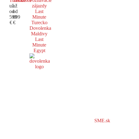
Turecko
Taliansko
Poznávacie
už
už
zájazdy
od
od
Last
599
699
Minute
€
€
Turecko
Dovolenka
Maldivy
Last
Minute
Egypt
SME.sk