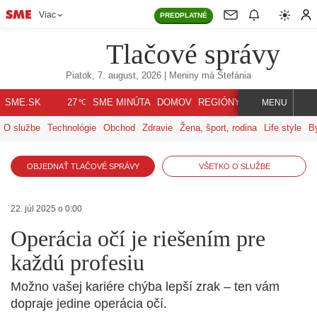
Viac
PREDPLATNÉ
Tlačové správy
Piatok, 7. august, 2026
| Meniny má
Štefánia
℃
SME.SK
SME MINÚTA
DOMOV
REGIÓNY
INDEX
SVET
27
MENU
O službe
Technológie
Obchod
Zdravie
Žena, šport, rodina
Life style
B
OBJEDNAŤ TLAČOVÉ SPRÁVY
VŠETKO O SLUŽBE
22. júl 2025 o 0:00
Operácia očí je riešením pre
každú profesiu
Možno vašej kariére chýba lepší zrak – ten vám
dopraje jedine operácia očí.