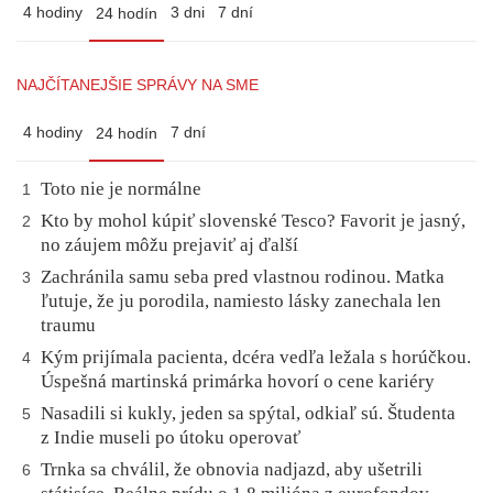
4 hodiny
3 dni
7 dní
24 hodín
NAJČÍTANEJŠIE SPRÁVY NA SME
4 hodiny
7 dní
24 hodín
Toto nie je normálne
1
Kto by mohol kúpiť slovenské Tesco? Favorit je jasný,
2
no záujem môžu prejaviť aj ďalší
Zachránila samu seba pred vlastnou rodinou. Matka
3
ľutuje, že ju porodila, namiesto lásky zanechala len
traumu
Kým prijímala pacienta, dcéra vedľa ležala s horúčkou.
4
Úspešná martinská primárka hovorí o cene kariéry
Nasadili si kukly, jeden sa spýtal, odkiaľ sú. Študenta
5
z Indie museli po útoku operovať
Trnka sa chválil, že obnovia nadjazd, aby ušetrili
6