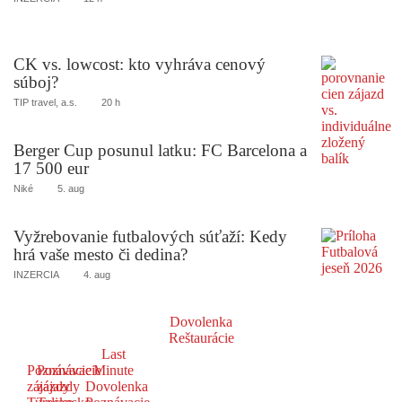
CK vs. lowcost: kto vyhráva cenový
súboj?
TIP travel, a.s.
20 h
Berger Cup posunul latku: FC Barcelona a
17 500 eur
Niké
5. aug
Vyžrebovanie futbalových súťaží: Kedy
hrá vaše mesto či dedina?
INZERCIA
4. aug
Dovolenka
Reštaurácie
Last
Poznávacie
Poznávacie
Minute
zájazdy
zájazdy
Dovolenka