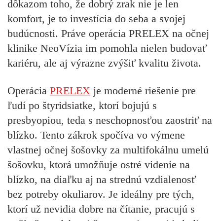
dôkazom toho, že dobrý zrak nie je len
komfort, je to investícia do seba a svojej
budúcnosti. Práve operácia PRELEX na očnej
klinike NeoVízia im pomohla nielen budovať
kariéru, ale aj výrazne zvýšiť kvalitu života.
Operácia
PRELEX
je moderné riešenie pre
ľudí po štyridsiatke, ktorí bojujú s
presbyopiou, teda s neschopnosťou zaostriť na
blízko. Tento zákrok spočíva vo výmene
vlastnej očnej šošovky za multifokálnu umelú
šošovku, ktorá umožňuje ostré videnie na
blízko, na diaľku aj na strednú vzdialenosť
bez potreby okuliarov. Je ideálny pre tých,
ktorí už nevidia dobre na čítanie, pracujú s