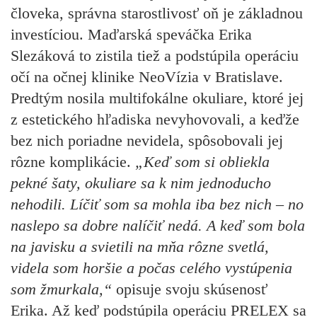
človeka, správna starostlivosť oň je základnou
investíciou. Maďarská speváčka Erika
Slezáková to zistila tiež a podstúpila operáciu
očí na očnej klinike NeoVízia v Bratislave.
Predtým nosila multifokálne okuliare, ktoré jej
z estetického hľadiska nevyhovovali, a keďže
bez nich poriadne nevidela, spôsobovali jej
rôzne komplikácie.
„Keď som si obliekla
pekné šaty, okuliare sa k nim jednoducho
nehodili. Líčiť som sa mohla iba bez nich – no
naslepo sa dobre nalíčiť nedá. A keď som bola
na javisku a svietili na mňa rôzne svetlá,
videla som horšie a počas celého vystúpenia
som žmurkala,“
opisuje svoju skúsenosť
Erika. Až keď podstúpila operáciu PRELEX sa