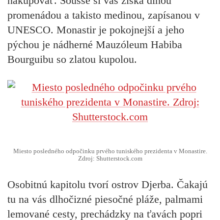
nakupovať. Sousse si vás získa dlhou
promenádou a takisto medinou, zapísanou v
UNESCO. Monastir je pokojnejší a jeho
pýchou je nádherné Mauzóleum Habiba
Bourguibu so zlatou kupolou.
Miesto posledného odpočinku prvého tuniského prezidenta v Monastire.
Zdroj: Shutterstock.com
Osobitnú kapitolu tvorí ostrov Djerba. Čakajú
tu na vás dlhočizné piesočné pláže, palmami
lemované cesty, prechádzky na ťavách popri