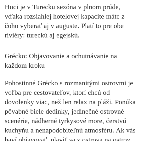
Hoci je v Turecku sezóna v plnom prúde,
vďaka rozsiahlej hotelovej kapacite máte z
čoho vyberať aj v auguste. Platí to pre obe
riviéry: tureckú aj egejskú.
Grécko: Objavovanie a ochutnávanie na
každom kroku
Pohostinné Grécko s rozmanitými ostrovmi je
voľba pre cestovateľov, ktorí chcú od
dovolenky viac, než len relax na pláži. Ponúka
pôvabné biele dedinky, jedinečné ostrovné
scenérie, nádherné tyrkysové more, čerstvú
kuchyňu a nenapodobiteľnú atmosféru. Ak vás
baví objavovať, plaviť sa z ostrova na ostrov