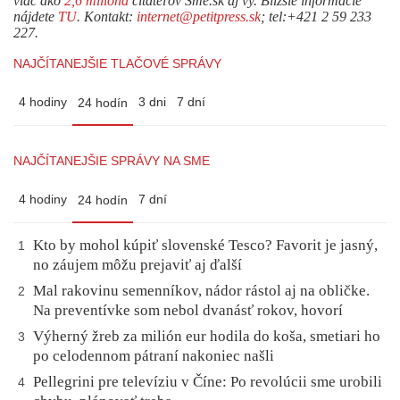
viac ako
2,6 milióna
čitateľov Sme.sk aj vy. Bližšie informácie
nájdete
TU
. Kontakt:
internet@petitpress.sk
; tel:+421 2 59 233
227.
NAJČÍTANEJŠIE TLAČOVÉ SPRÁVY
4 hodiny
3 dni
7 dní
24 hodín
NAJČÍTANEJŠIE SPRÁVY NA SME
4 hodiny
7 dní
24 hodín
Kto by mohol kúpiť slovenské Tesco? Favorit je jasný,
1
no záujem môžu prejaviť aj ďalší
Mal rakovinu semenníkov, nádor rástol aj na obličke.
2
Na preventívke som nebol dvanásť rokov, hovorí
Výherný žreb za milión eur hodila do koša, smetiari ho
3
po celodennom pátraní nakoniec našli
Pellegrini pre televíziu v Číne: Po revolúcii sme urobili
4