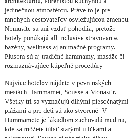
architektúrou, korenistou kuchyňou a
jedinečnou atmosférou. Práve to je pre
mnohých cestovateľov osviežujúcou zmenou.
Nemusíte sa ani vzdať pohodlia, pretože
hotely ponúkajú all inclusive stravovanie,
bazény, wellness aj animačné programy.
Plusom sú aj tradičné hammamy, masáže či
rozmaznávajúce kúpeľné procedúry.
Najviac hotelov nájdete v pevninských
mestách Hammamet, Sousse a Monastir.
Všetky tri sa vyznačujú dlhými piesočnatými
plážami a pre deti sú ako stvorené. V
Hammamete je lákadlom zachovalá medina,
kde sa môžete túlať starými uličkami a