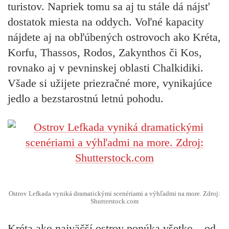
turistov. Napriek tomu sa aj tu stále dá nájsť
dostatok miesta na oddych. Voľné kapacity
nájdete aj na obľúbených ostrovoch ako Kréta,
Korfu, Thassos, Rodos, Zakynthos či Kos,
rovnako aj v pevninskej oblasti Chalkidiki.
Všade si užijete priezračné more, vynikajúce
jedlo a bezstarostnú letnú pohodu.
Ostrov Lefkada vyniká dramatickými scenériami a výhľadmi na more. Zdroj:
Shutterstock.com
Kréta ako najväčší ostrov ponúka všetko – od