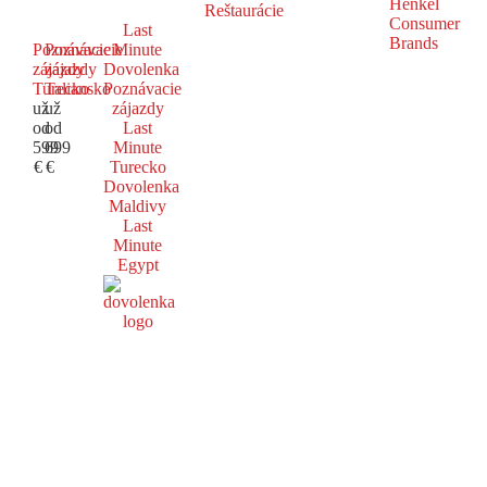
Reštaurácie
Last
Poznávacie
Poznávacie
Minute
zájazdy
zájazdy
Dovolenka
Turecko
Taliansko
Poznávacie
už
už
zájazdy
od
od
Last
599
699
Minute
€
€
Turecko
Dovolenka
Maldivy
Last
Minute
Egypt