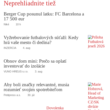
Neprehliadnite tiež
Berger Cup posunul latku: FC Barcelona a
17 500 eur
Niké
10 h
Vyžrebovanie futbalových súťaží: Kedy
hrá vaše mesto či dedina?
INZERCIA
4. aug
Obnov dom mini: Prečo sa oplatí
investovať do izolácie
VUNO HREUS s.r.o.
3. aug
Aby boli značky relevantné, musia
rozumieť svojim spotrebiteľom
Petitpress a.s.
30. júl
Dovolenka