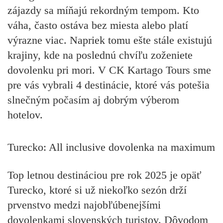
zájazdy sa míňajú rekordným tempom. Kto
váha, často ostáva bez miesta alebo platí
výrazne viac. Napriek tomu ešte stále existujú
krajiny, kde na poslednú chvíľu zoženiete
dovolenku pri mori. V CK Kartago Tours sme
pre vás vybrali 4 destinácie, ktoré vás potešia
slnečným počasím aj dobrým výberom
hotelov.
Turecko: All inclusive dovolenka na maximum
Top letnou destináciou pre rok 2025 je opäť
Turecko, ktoré si už niekoľko sezón drží
prvenstvo medzi najobľúbenejšími
dovolenkami slovenských turistov. Dôvodom