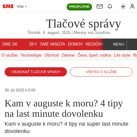
Viac
PREDPLATNÉ
Tlačové správy
Štvrtok, 6. august, 2026
| Meniny má
Jozefína
℃
SME.SK
SME MINÚTA
DOMOV
REGIÓNY
INDEX
SVET
28
MENU
O službe
Technológie
Obchod
Zdravie
Žena, šport, rodina
Life style
B
OBJEDNAŤ TLAČOVÉ SPRÁVY
VŠETKO O SLUŽBE
30. júl 2025 o 0:00
Kam v auguste k moru? 4 tipy
na last minute dovolenku
Kam v auguste k moru? 4 tipy na super last minute
dovolenku