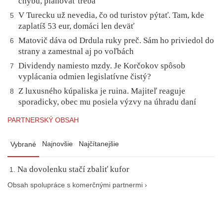
chybu, plánovať treba
V Turecku už nevedia, čo od turistov pýtať. Tam, kde
5
zaplatíš 53 eur, domáci len deväť
Matovič dáva od Drdula ruky preč. Sám ho priviedol do
6
strany a zamestnal aj po voľbách
Dividendy namiesto mzdy. Je Korčokov spôsob
7
vyplácania odmien legislatívne čistý?
Z luxusného kúpaliska je ruina. Majiteľ reaguje
8
sporadicky, obec mu posiela výzvy na úhradu daní
PARTNERSKÝ OBSAH
Najnovšie
Najčítanejšie
Vybrané
Na dovolenku stačí zbaliť kufor
Obsah spolupráce s komerčnými partnermi ›