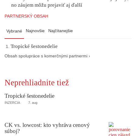
no záujem môžu prejaviť aj ďalší
PARTNERSKÝ OBSAH
Najnovšie
Najčítanejšie
Vybrané
Tropické šestonedelie
Obsah spolupráce s komerčnými partnermi ›
Neprehliadnite tiež
Tropické šestonedelie
INZERCIA
7. aug
CK vs. lowcost: kto vyhráva cenový
súboj?