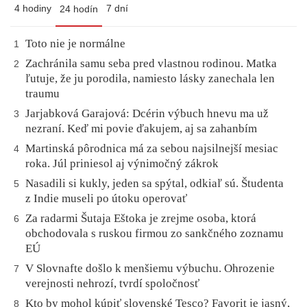
4 hodiny
7 dní
24 hodín
Toto nie je normálne
1
Zachránila samu seba pred vlastnou rodinou. Matka
2
ľutuje, že ju porodila, namiesto lásky zanechala len
traumu
Jarjabková Garajová: Dcérin výbuch hnevu ma už
3
nezraní. Keď mi povie ďakujem, aj sa zahanbím
Martinská pôrodnica má za sebou najsilnejší mesiac
4
roka. Júl priniesol aj výnimočný zákrok
Nasadili si kukly, jeden sa spýtal, odkiaľ sú. Študenta
5
z Indie museli po útoku operovať
Za radarmi Šutaja Eštoka je zrejme osoba, ktorá
6
obchodovala s ruskou firmou zo sankčného zoznamu
EÚ
V Slovnafte došlo k menšiemu výbuchu. Ohrozenie
7
verejnosti nehrozí, tvrdí spoločnosť
Kto by mohol kúpiť slovenské Tesco? Favorit je jasný,
8