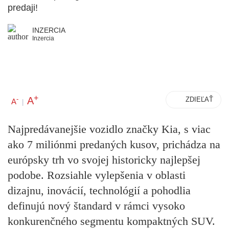
predaji!
INZERCIA
Inzercia
+
A
-
ZDIEĽAŤ
A
|
Najpredávanejšie vozidlo značky Kia, s viac
ako 7 miliónmi predaných kusov, prichádza na
európsky trh vo svojej historicky najlepšej
podobe. Rozsiahle vylepšenia v oblasti
dizajnu, inovácií, technológií a pohodlia
definujú nový štandard v rámci vysoko
konkurenčného segmentu kompaktných SUV.