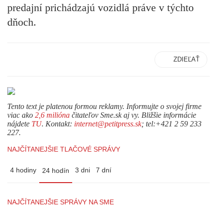
predajní prichádzajú vozidlá práve v týchto
dňoch.
ZDIEĽAŤ
Tento text je platenou formou reklamy. Informujte o svojej firme
viac ako
2,6 milióna
čitateľov Sme.sk aj vy. Bližšie informácie
nájdete
TU
. Kontakt:
internet@petitpress.sk
; tel:+421 2 59 233
227.
NAJČÍTANEJŠIE TLAČOVÉ SPRÁVY
4 hodiny
3 dni
7 dní
24 hodín
NAJČÍTANEJŠIE SPRÁVY NA SME