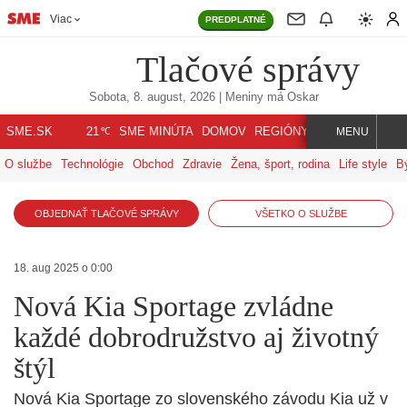
Viac
PREDPLATNÉ
Tlačové správy
Sobota, 8. august, 2026
| Meniny má
Oskar
℃
SME.SK
SME MINÚTA
DOMOV
REGIÓNY
INDEX
SVET
21
MENU
O službe
Technológie
Obchod
Zdravie
Žena, šport, rodina
Life style
B
OBJEDNAŤ TLAČOVÉ SPRÁVY
VŠETKO O SLUŽBE
18. aug 2025 o 0:00
Nová Kia Sportage zvládne
každé dobrodružstvo aj životný
štýl
Nová Kia Sportage zo slovenského závodu Kia už v