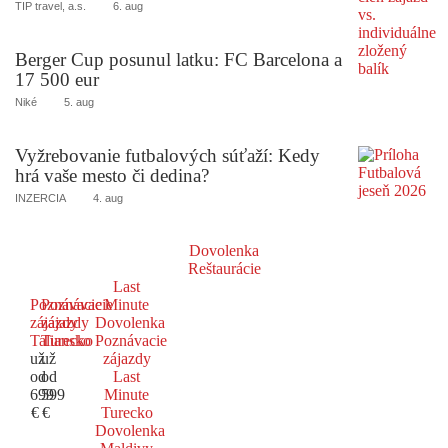
TIP travel, a.s.
6. aug
Berger Cup posunul latku: FC Barcelona a
17 500 eur
Niké
5. aug
Vyžrebovanie futbalových súťaží: Kedy
hrá vaše mesto či dedina?
INZERCIA
4. aug
Dovolenka
Reštaurácie
Last
Poznávacie
Poznávacie
Minute
zájazdy
zájazdy
Dovolenka
Taliansko
Turecko
Poznávacie
už
už
zájazdy
od
od
Last
699
599
Minute
€
€
Turecko
Dovolenka