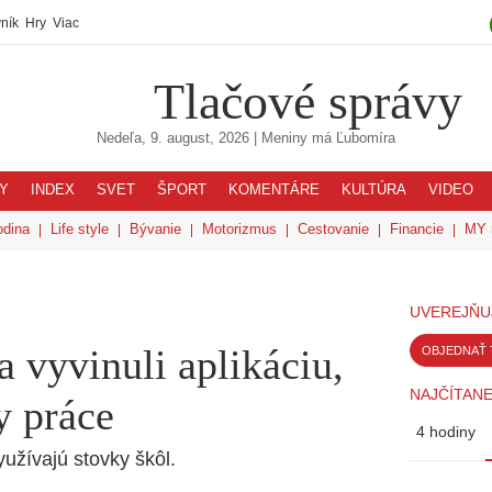
ník
Hry
Viac
Tlačové správy
Nedeľa, 9. august, 2026
| Meniny má
Ľubomíra
Y
INDEX
SVET
ŠPORT
KOMENTÁRE
KULTÚRA
VIDEO
odina
Life style
Bývanie
Motorizmus
Cestovanie
Financie
MY 
UVEREJŇU
a vyvinuli aplikáciu,
OBJEDNAŤ 
NAJČÍTANE
y práce
4 hodiny
užívajú stovky škôl.