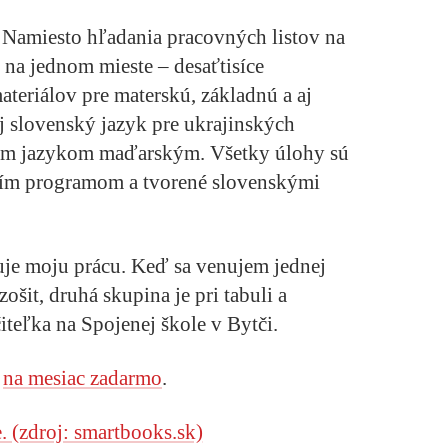
. Namiesto hľadania pracovných listov na
 na jednom mieste – desaťtisíce
materiálov pre materskú, základnú a aj
j slovenský jazyk pre ukrajinských
cím jazykom maďarským. Všetky úlohy sú
cím programom a tvorené slovenskými
je moju prácu. Keď sa venujem jednej
šit, druhá skupina je pri tabuli a
čiteľka na Spojenej škole v Bytči.
u
na mesiac zadarmo
.