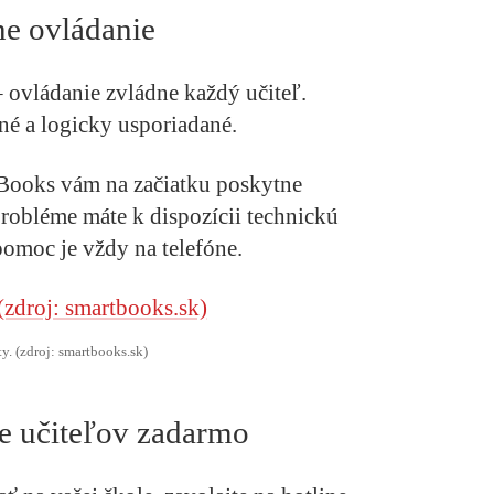
ne ovládanie
 ovládanie zvládne každý učiteľ.
dné a logicky usporiadané.
Books vám na začiatku poskytne
robléme máte k dispozícii technickú
pomoc je vždy na telefóne.
y. (zdroj: smartbooks.sk)
re učiteľov zadarmo