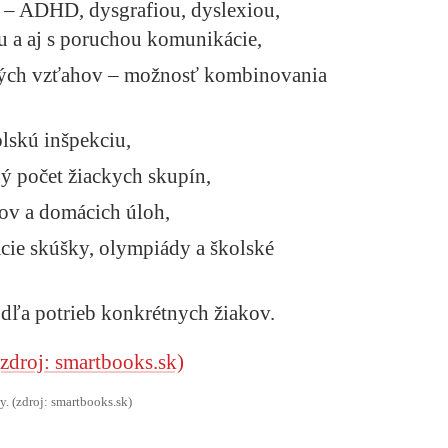
 – ADHD, dysgrafiou, dyslexiou,
u a aj s poruchou komunikácie,
ých vzťahov – možnosť kombinovania
lskú inšpekciu,
 počet žiackych skupín,
ov a domácich úloh,
cie skúšky, olympiády a školské
dľa potrieb konkrétnych žiakov.
y. (zdroj: smartbooks.sk)