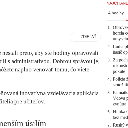
NAJČÍTANE
4 hodiny
Obrovsk
1
.
horela c
ZDIEĽAŤ
úmyseln
Ľudia pl
2
.
nestali preto, aby ste hodiny opravovali
hasič op
Za pochy
asili s administratívou. Dobrou správou je,
3
.
rekonštr
ôžete naplno venovať tomu, čo viete
pokute
Polícia 
4
.
stotožni
eňovaná inovatívna vzdelávacia aplikácia
Pamiatk
5
.
Vdova p
itelia pre učiteľov.
zvnútra
Hlinka 
6
.
bez meda
 menším úsilím
Ruský vo
7
.