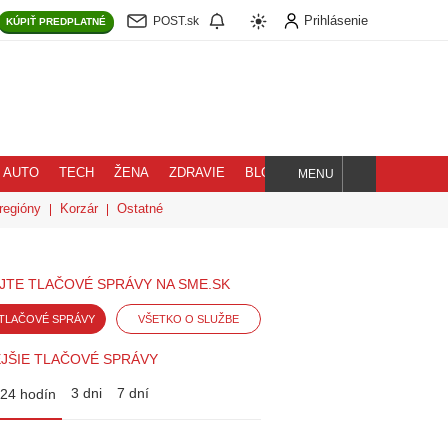
Prihlásenie
POST.sk
KÚPIŤ
PREDPLATNÉ
AUTO
TECH
ŽENA
ZDRAVIE
BLOG
MENU
Hľadaj
regióny
Korzár
Ostatné
JTE TLAČOVÉ SPRÁVY NA SME.SK
TLAČOVÉ SPRÁVY
VŠETKO O SLUŽBE
JŠIE TLAČOVÉ SPRÁVY
3 dni
7 dní
24 hodín