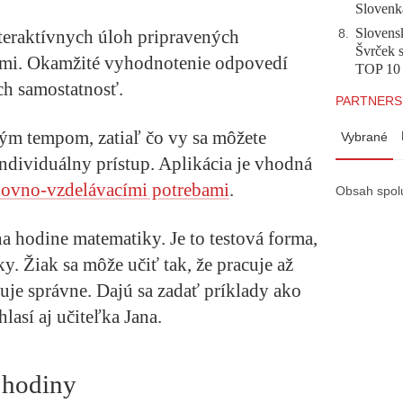
Slovenk
Slovensk
teraktívnych úloh pripravených
8
.
Švrček s
ľmi. Okamžité vyhodnotenie odpovedí
TOP 10
ch samostatnosť.
PARTNERS
ným tempom, zatiaľ čo vy sa môžete
Vybrané
ndividuálny prístup. Aplikácia je vhodná
chovno-vzdelávacími potrebami
.
Obsah spol
a hodine matematiky. Je to testová forma,
y. Žiak sa môže učiť tak, že pracuje až
je správne. Dajú sa zadať príklady ako
hlasí aj učiteľka Jana.
a hodiny