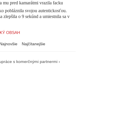
a mu pred kamarátmi vrazila facku
o pobláznila svojou autentickosťou.
a zlepšila o 9 sekúnd a umiestnila sa v
KÝ OBSAH
Najnovšie
Najčítanejšie
upráce s komerčnými partnermi ›