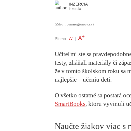
INZERCIA
Inzercia
(Zdroj: cenaregionov.sk)
+
A
-
A
Písmo:
|
Učiteľmi ste sa pravdepodobne 
testy, zháňali materiály či záp
že v tomto školskom roku sa m
najlepšie – učeniu detí.
O všetko ostatné sa postará oc
SmartBooks
, ktorú vyvinuli uč
Naučte žiakov viac s