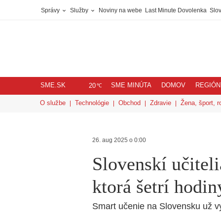
Správy
Služby
Noviny na webe
Last Minute Dovolenka
Slov
SME.SK
SME MINÚTA
DOMOV
REGIÓN
℃
20
O službe
Technológie
Obchod
Zdravie
Žena, šport, r
26. aug 2025 o 0:00
Slovenskí učiteli
ktorá šetrí hodin
Smart učenie na Slovensku už vy