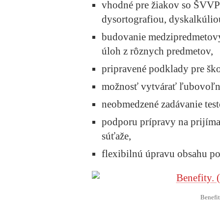
vhodné pre žiakov so ŠVVP
dysortografiou, dyskalkúlio
budovanie medzipredmetov
úloh z rôznych predmetov,
pripravené podklady pre ško
možnosť vytvárať ľubovoľný
neobmedzené zadávanie test
podporu prípravy na prijíma
súťaže,
flexibilnú úpravu obsahu po
Benefit