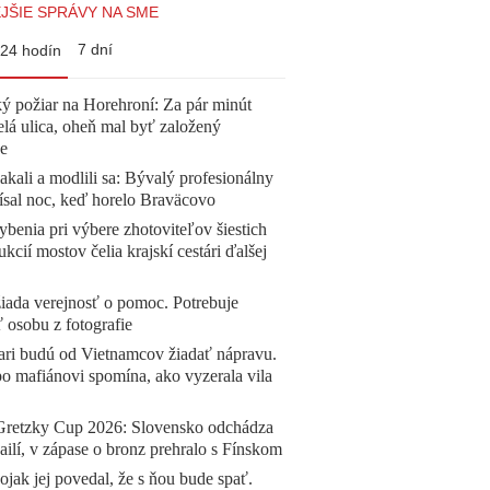
JŠIE SPRÁVY NA SME
7 dní
24 hodín
ý požiar na Horehroní: Za pár minút
elá ulica, oheň mal byť založený
e
akali a modlili sa: Bývalý profesionálny
ísal noc, keď horelo Braväcovo
benia pri výbere zhotoviteľov šiestich
ukcií mostov čelia krajskí cestári ďalšej
žiada verejnosť o pomoc. Potrebuje
ť osobu z fotografie
ari budú od Vietnamcov žiadať nápravu.
o mafiánovi spomína, ako vyzerala vila
Gretzky Cup 2026: Slovensko odchádza
ilí, v zápase o bronz prehralo s Fínskom
jak jej povedal, že s ňou bude spať.