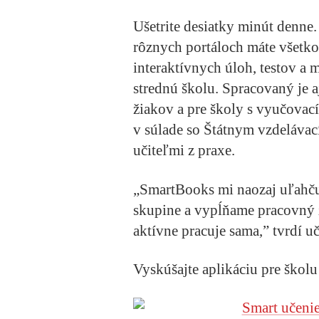
Ušetrite desiatky minút denne
rôznych portáloch máte všetko
interaktívnych úloh, testov a 
strednú školu. Spracovaný je a
žiakov a pre školy s vyučova
v súlade so Štátnym vzdeláva
učiteľmi z praxe.
„SmartBooks mi naozaj uľahču
skupine a vypĺňame pracovný zo
aktívne pracuje sama,” tvrdí u
Vyskúšajte aplikáciu pre škol