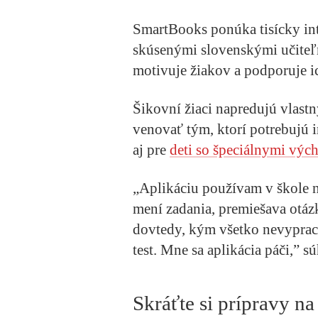
SmartBooks ponúka tisícky in
skúsenými slovenskými učite
motivuje žiakov a podporuje i
Šikovní žiaci napredujú vlast
venovať tým, ktorí potrebujú i
aj pre
deti so špeciálnymi vý
„Aplikáciu používam v škole n
mení zadania, premiešava otázk
dovtedy, kým všetko nevypracu
test. Mne sa aplikácia páči,” sú
Skráťte si prípravy n