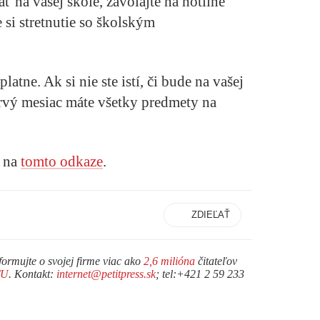
 na vašej škole, zavolajte na hotline
 si stretnutie so školským
latne. Ak si nie ste istí, či bude na vašej
rvý mesiac máte všetky predmety na
o na
tomto odkaze
.
ZDIEĽAŤ
formujte o svojej firme viac ako
2,6 milióna
čitateľov
TU
. Kontakt:
internet@petitpress.sk
; tel:+421 2 59 233