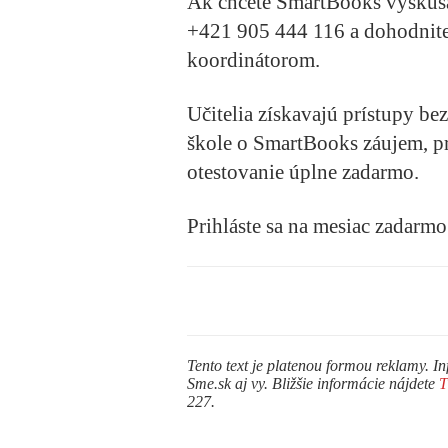
Ak chcete SmartBooks vyskúšať
+421 905 444 116
a dohodnite
koordinátorom.
Učitelia získavajú prístupy bezp
škole o SmartBooks záujem, p
otestovanie úplne zadarmo.
Prihláste sa na mesiac zadarm
Tento text je platenou formou reklamy. In
Sme.sk aj vy. Bližšie informácie nájdete
227.