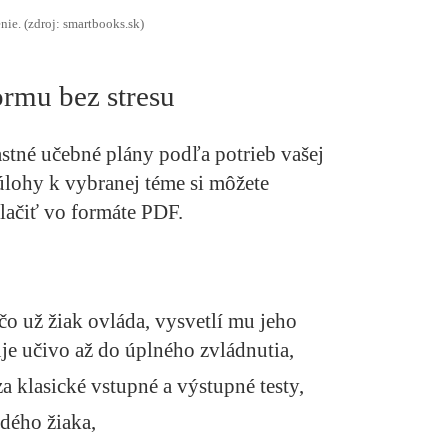
nie. (zdroj: smartbooks.sk)
ormu bez stresu
astné učebné plány podľa potrieb vašej
 úlohy k vybranej téme si môžete
lačiť vo formáte PDF.
 čo už žiak ovláda, vysvetlí mu jeho
e učivo až do úplného zvládnutia,
a klasické vstupné a výstupné testy,
ždého žiaka,