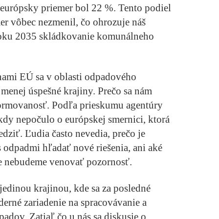
urópsky priemer bol 22 %. Tento podiel
mer vôbec nezmenil, čo ohrozuje náš
roku 2035 skládkovanie komunálneho
nami EÚ sa v oblasti odpadového
menej úspešné krajiny. Prečo sa nám
ormovanosť. Podľa prieskumu agentúry
y nepočulo o európskej smernici, ktorá
ziť. Ľudia často nevedia, prečo je
s odpadmi hľadať nové riešenia, ani aké
éme nebudeme venovať pozornosť.
jedinou krajinou, kde sa za posledné
erné zariadenie na spracovávanie a
adov. Zatiaľ čo u nás sa diskusie o