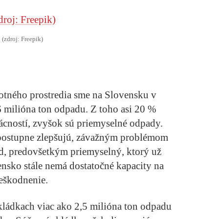
(zdroj: Freepik)
otného prostredia sme na Slovensku v
 milióna ton odpadu. Z toho asi 20 %
cností, zvyšok sú priemyselné odpady.
a postupne zlepšujú, závažným problémom
d, predovšetkým priemyselný, ktorý už
ensko stále nemá dostatočné kapacity na
eškodnenie.
kládkach viac ako 2,5 milióna ton odpadu