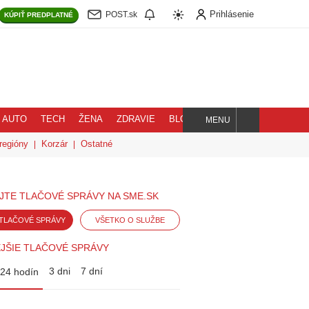
Prihlásenie
POST.sk
KÚPIŤ
PREDPLATNÉ
AUTO
TECH
ŽENA
ZDRAVIE
BLOG
MENU
Hľadaj
regióny
Korzár
Ostatné
JTE TLAČOVÉ SPRÁVY NA SME.SK
TLAČOVÉ SPRÁVY
VŠETKO O SLUŽBE
JŠIE TLAČOVÉ SPRÁVY
3 dni
7 dní
24 hodín