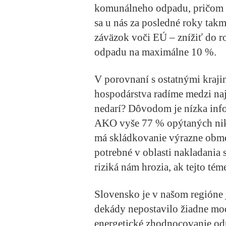
komunálneho odpadu, pričom e
sa u nás za posledné roky tak
záväzok voči EÚ – znížiť do 
odpadu na maximálne 10 %.
V porovnaní s ostatnými kraji
hospodárstva radíme medzi naj
nedarí? Dôvodom je nízka inf
AKO vyše 77 % opýtaných nikd
má skládkovanie výrazne obmed
potrebné v oblasti nakladania 
riziká nám hrozia, ak tejto t
Slovensko je v našom regióne 
dekády nepostavilo žiadne mod
energetické zhodnocovanie odp