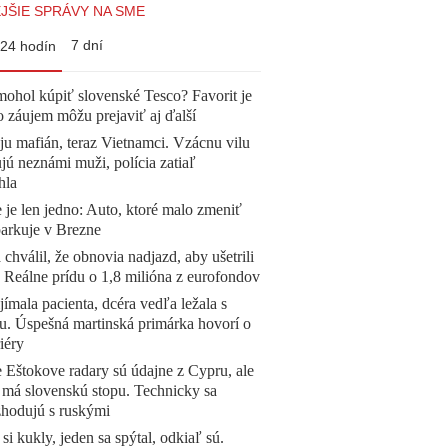
JŠIE SPRÁVY NA SME
7 dní
24 hodín
mohol kúpiť slovenské Tesco? Favorit je
o záujem môžu prejaviť aj ďalší
 ju mafián, teraz Vietnamci. Vzácnu vilu
ú neznámi muži, polícia zatiaľ
hla
 je len jedno: Auto, ktoré malo zmeniť
parkuje v Brezne
 chválil, že obnovia nadjazd, aby ušetrili
e. Reálne prídu o 1,8 milióna z eurofondov
ímala pacienta, dcéra vedľa ležala s
u. Úspešná martinská primárka hovorí o
iéry
 Eštokove radary sú údajne z Cypru, ale
 má slovenskú stopu. Technicky sa
zhodujú s ruskými
 si kukly, jeden sa spýtal, odkiaľ sú.