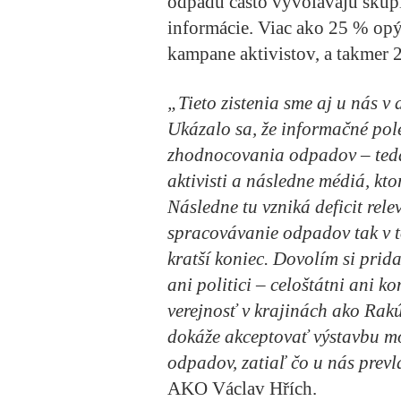
odpadu často vyvolávajú skupi
informácie. Viac ako 25 % opý
kampane aktivistov, a takmer 
„Tieto zistenia sme aj u nás v
Ukázalo sa, že informačné pol
zhodnocovania odpadov – teda 
aktivisti a následne médiá, kto
Následne tu vzniká deficit rel
spracovávanie odpadov tak v 
kratší koniec. Dovolím si prid
ani politici – celoštátni ani k
verejnosť v krajinách ako Rak
dokáže akceptovať výstavbu m
odpadov, zatiaľ čo u nás prev
AKO Václav Hřích.