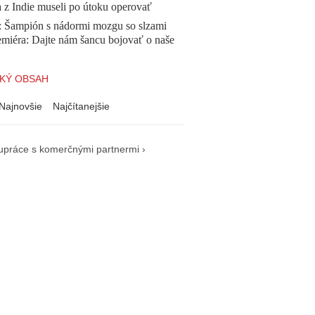
a z Indie museli po útoku operovať
Šampión s nádormi mozgu so slzami
emiéra: Dajte nám šancu bojovať o naše
KÝ OBSAH
Najnovšie
Najčítanejšie
upráce s komerčnými partnermi ›