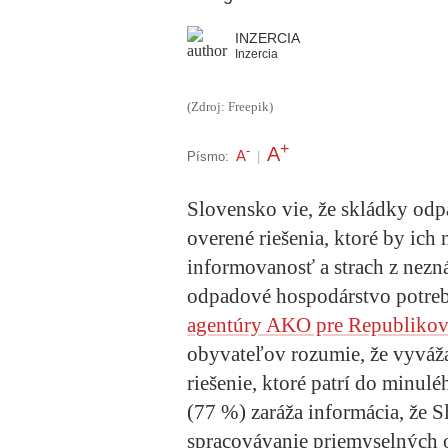
INZERCIA
Inzercia
(Zdroj: Freepik)
+
A
-
A
Písmo:
|
Slovensko vie, že skládky odp
overené riešenia, ktoré by ich
informovanosť a strach z nez
odpadové hospodárstvo potre
agentúry AKO pre Republikov
obyvateľov rozumie, že vyváža
riešenie, ktoré patrí do minul
(77 %) zaráža informácia, že 
spracovávanie priemyselných o