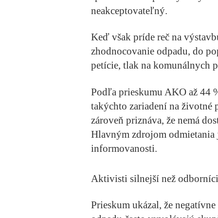
neakceptovateľný.
Keď však príde reč na výstavb
zhodnocovanie odpadu, do pop
petície, tlak na komunálnych 
Podľa prieskumu AKO až 44 
takýchto zariadení na životné
zároveň priznáva, že nemá dos
Hlavným zdrojom odmietania je
informovanosti.
Aktivisti silnejší než odborníc
Prieskum ukázal, že negatívn