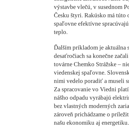
výstavbe vlečú, v susednom Po
Česku štyri. Rakúsko má túto 
spaľovne efektívne spracúvajú
teplo.
Ďalším príkladom je aktuálna s
desaťročiach sa konečne začali
továrne Chemko Strážske – nie
viedenskej spaľovne. Slovensko
nimi vedelo poradiť a museli s
Za spracovanie vo Viedni plat
nášho odpadu vyrábajú elektrin
bez vlastných moderných zariad
zároveň prichádzame o príležit
našu ekonomiku aj energetiku.