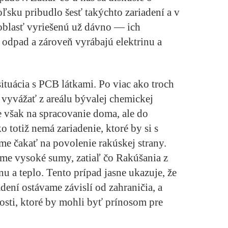
ľsku pribudlo šesť takýchto zariadení a v
oblasť vyriešenú už dávno — ich
 odpad a zároveň vyrábajú elektrinu a
ituácia s PCB látkami. Po viac ako troch
 vyvážať z areálu bývalej chemickej
 však na spracovanie doma, ale do
 totiž nemá zariadenie, ktoré by si s
me čakať na povolenie rakúskej strany.
íme vysoké sumy, zatiaľ čo Rakúšania z
u a teplo. Tento prípad jasne ukazuje, že
ení ostávame závislí od zahraničia, a
osti, ktoré by mohli byť prínosom pre