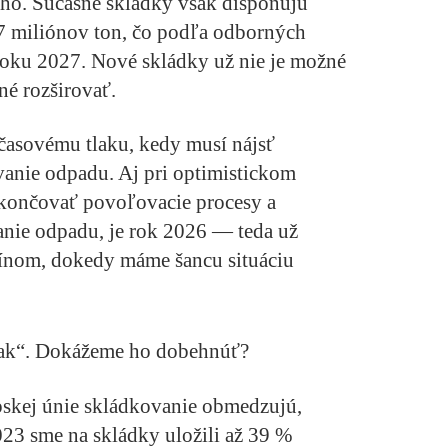
ho. Súčasné skládky však disponujú
 7 miliónov ton, čo podľa odborných
roku 2027. Nové skládky už nie je možné
né rozširovať.
 časovému tlaku, kedy musí nájsť
ovanie odpadu. Aj pri optimistickom
 ukončovať povoľovacie procesy a
anie odpadu, je rok 2026 — teda už
ínom, dokedy máme šancu situáciu
lak“. Dokážeme ho dobehnúť?
pskej únie skládkovanie obmedzujú,
23 sme na skládky uložili až 39 %