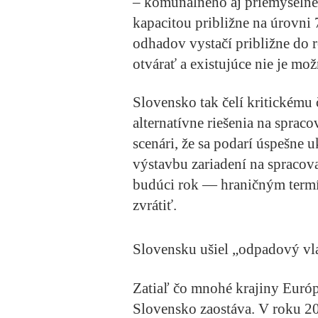
– komunálneho aj priemyselné
kapacitou približne na úrovni
odhadov vystačí približne do 
otvárať a existujúce nie je mož
Slovensko tak čelí kritickému
alternatívne riešenia na sprac
scenári, že sa podarí úspešne
výstavbu zariadení na spracov
budúci rok — hraničným term
zvrátiť.
Slovensku ušiel „odpadový v
Zatiaľ čo mnohé krajiny Euró
Slovensko zaostáva. V roku 20