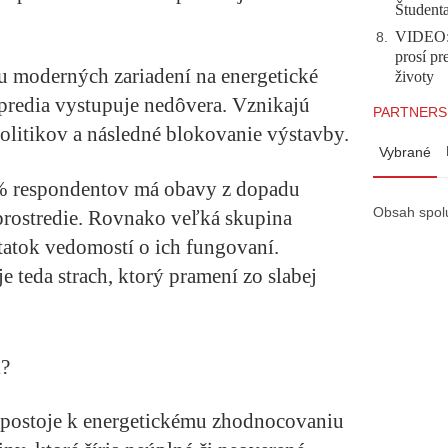
Študent
VIDEO: 
8
.
prosí pr
u moderných zariadení na energetické
životy
redia vystupuje nedôvera. Vznikajú
PARTNERS
politikov a následné blokovanie výstavby.
Vybrané
% respondentov má obavy z dopadu
Obsah spol
 prostredie. Rovnako veľká skupina
tatok vedomostí o ich fungovaní.
 teda strach, ktorý pramení zo slabej
i?
e postoje k energetickému zhodnocovaniu