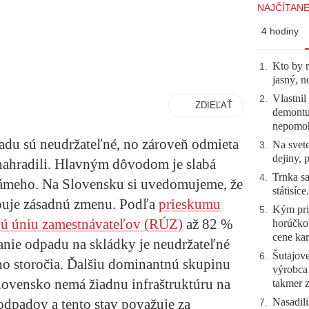
NAJČÍTANE
4 hodiny
Kto by 
1
.
jasný, n
Vlastnil
2
.
ZDIEĽAŤ
demontuj
nepomo
adu sú neudržateľné, no zároveň odmieta
Na svete
3
.
dejiny, 
 nahradili. Hlavným dôvodom je slabá
Trnka sa
4
.
námeho. Na Slovensku si uvedomujeme, že
státisíc
buje zásadnú zmenu. Podľa
prieskumu
Kým prij
5
.
ú úniu zamestnávateľov (RÚZ)
až 82 %
horúčko
cene kar
nie odpadu na skládky je neudržateľné
Šutajove
6
.
ého storočia. Ďalšiu dominantnú skupinu
výrobca
Slovensko nemá žiadnu infraštruktúru na
takmer 
Nasadili
dpadov a tento stav považuje za
7
.