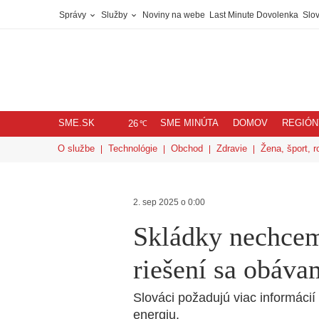
Správy
Služby
Noviny na webe
Last Minute Dovolenka
Slov
SME.SK
SME MINÚTA
DOMOV
REGIÓN
℃
26
O službe
Technológie
Obchod
Zdravie
Žena, šport, r
2. sep 2025 o 0:00
Skládky nechce
riešení sa obáva
Slováci požadujú viac informáci
energiu.