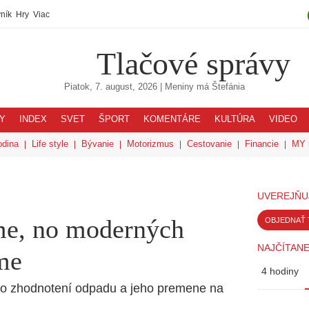
ník
Hry
Viac
Tlačové správy
Piatok, 7. august, 2026
| Meniny má
Štefánia
Y
INDEX
SVET
ŠPORT
KOMENTÁRE
KULTÚRA
VIDEO
odina
Life style
Bývanie
Motorizmus
Cestovanie
Financie
MY 
UVEREJŇU
me, no moderných
OBJEDNAŤ 
NAJČÍTANE
me
4 hodiny
í o zhodnotení odpadu a jeho premene na