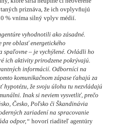
ny, ktoré šíria neúplné či neoverené
taných priznáva, že ich ovplyvňujú
20 % vníma silný vplyv médií.
 agentúre vyhodnotili ako zásadné.
e pre oblasť energetického
spaľovne – je vychýlené. Ovládli ho
ré ich aktivity prirodzene pokrývajú.
evantných informácií. Odborníci na
tomto komunikačnom zápase ťahajú za
ať hypotézu, že svoju úlohu tu nezvládajú
omunálni. Inak si neviem vysvetliť, prečo
úsko, Česko, Poľsko či Škandinávia
oderných zariadení na spracovanie
láda odpor,“
hovorí riaditeľ agentúry