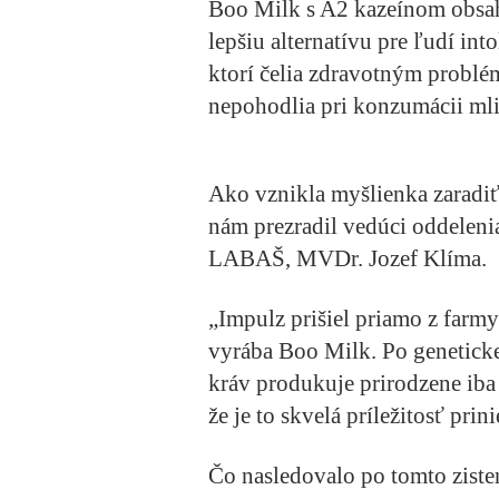
Boo Milk s A2 kazeínom obsahu
lepšiu alternatívu pre ľudí in
ktorí čelia zdravotným problé
nepohodlia pri konzumácii ml
Ako vznikla myšlienka zaradi
nám prezradil vedúci oddelenia
LABAŠ, MVDr. Jozef Klíma.
„Impulz prišiel priamo z farmy
vyrába Boo Milk. Po genetickej
kráv produkuje prirodzene iba
že je to skvelá príležitosť prin
Čo nasledovalo po tomto ziste