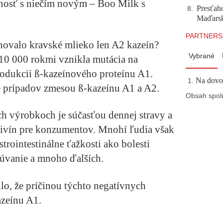
nosť s niečím novým – Boo Milk s
Presťah
8
.
Maďarsku
PARTNERS
ahovalo kravské mlieko len A2 kazeín?
Vybrané
 10 000 rokmi vznikla mutácia na
rodukcii ß-kazeínového proteínu A1.
Na dovol
e prípadov zmesou ß-kazeínu A1 a A2.
Obsah spol
h výrobkoch je súčasťou dennej stravy a
ivín pre konzumentov. Mnohí ľudia však
rointestinálne ťažkosti ako bolesti
dúvanie a mnoho ďalších.
lo, že príčinou týchto negatívnych
azeínu A1.