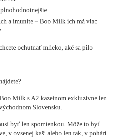
a plnohodnotnejšie
ch a imunite – Boo Milk ich má viac
y
hcete ochutnať mlieko, aké sa pilo
nájdete?
e Boo Milk s A2 kazeínom exkluzívne len
 východnom Slovensku.
musí byť len spomienkou. Môže to byť
e, v ovsenej kaši alebo len tak, v pohári.