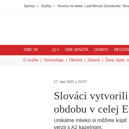
Správy
Služby
Noviny na webe
Last Minute Dovolenka
Slov
SME.SK
SME MINÚTA
DOMOV
REGIÓN
℃
23
O službe
Technológie
Obchod
Zdravie
Žena, šport, r
17. sep 2025 o 23:07
Slováci vytvoril
obdobu v celej 
Unikátne mlieko si môžete kúpiť
verzii s A2 kazeínom.