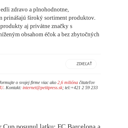
jedli zdravo a plnohodnotne,
prinášajú široký sortiment produktov.
 produkty aj privátne značky s
zníženým obsahom éčok a bez zbytočných
ZDIEĽAŤ
formujte o svojej firme viac ako
2,6 milióna
čitateľov
TU
. Kontakt:
internet@petitpress.sk
; tel:+421 2 59 233
r Cup posunul latku: FC Barcelona a