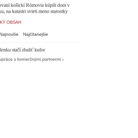
ovaní košickí Rómovia kúpili dom v
, na katastri svieti meno starostky
KÝ OBSAH
Najnovšie
Najčítanejšie
enku stačí zbaliť kufor
upráce s komerčnými partnermi ›