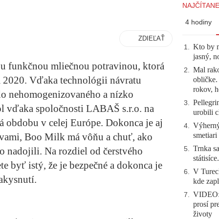
NAJČÍTANE
4 hodiny
ZDIEĽAŤ
Kto by 
1
.
jasný, n
ou funkčnou mliečnou potravinou, ktorá
Mal rako
2
.
a 2020. Vďaka technológii návratu
obličke
rokov, h
do nehomogenizovaného a nízko
Pellegri
3
.
l vďaka spoločnosti LABAŠ s.r.o. na
urobili 
 obdobu v celej Európe. Dokonca je aj
Výherný 
4
.
smetiari
ovami, Boo Milk má vôňu a chuť, ako
Trnka sa
5
.
o nadojili. Na rozdiel od čerstvého
státisíc
e byť istý, že je bezpečné a dokonca je
V Tureck
6
.
akysnutí.
kde zapl
VIDEO: 
7
.
prosí pr
životy