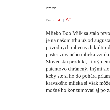
Inzercia
+
A
-
A
Písmo:
|
Mlieko Boo Milk sa stalo prv
je na našom trhu už od august
pôvodných mliečnych kultúr 
pasterizovaného mlieka vzniko
Slovensku produkt, ktorý nemá
patentovo chránený. Inými sl
keby ste si ho do pohára priam
kravského mlieka si však môžet
možné ho konzumovať aj po z