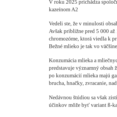
V roku 2025 prichádza spoloč
kazeínom A2
Vedeli ste, že v minulosti obs
Avšak približne pred 5 000 až
chromozóme, ktorá viedla k p
Bežné mlieko je tak vo väčšin
Konzumácia mlieka a mliečnyc
predstavuje významný obsah ž
po konzumácií mlieka majú gast
brucha, hnačky, zvracanie, na
Nedávnou štúdiou sa však zisti
účinkov môže byť variant ß-k