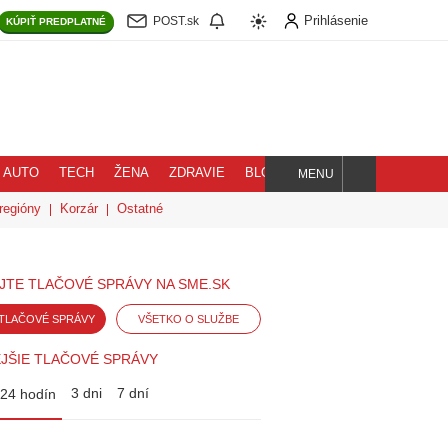
Prihlásenie
POST.sk
KÚPIŤ
PREDPLATNÉ
AUTO
TECH
ŽENA
ZDRAVIE
BLOG
MENU
Hľadaj
regióny
Korzár
Ostatné
JTE TLAČOVÉ SPRÁVY NA SME.SK
TLAČOVÉ SPRÁVY
VŠETKO O SLUŽBE
JŠIE TLAČOVÉ SPRÁVY
3 dni
7 dní
24 hodín