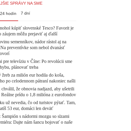
JŠIE SPRÁVY NA SME
7 dní
24 hodín
mohol kúpiť slovenské Tesco? Favorit je
o záujem môžu prejaviť aj ďalší
vinu semenníkov, nádor rástol aj na
. Na preventívke som nebol dvanásť
ovorí
ni pre televíziu v Číne: Po revolúcii sme
chybu, plánovať treba
žreb za milión eur hodila do koša,
 ho po celodennom pátraní nakoniec našli
 chválil, že obnovia nadjazd, aby ušetrili
e. Reálne prídu o 1,8 milióna z eurofondov
u už nevedia, čo od turistov pýtať. Tam,
atíš 53 eur, domáci len deväť
Šampión s nádormi mozgu so slzami
emiéra: Dajte nám šancu bojovať o naše