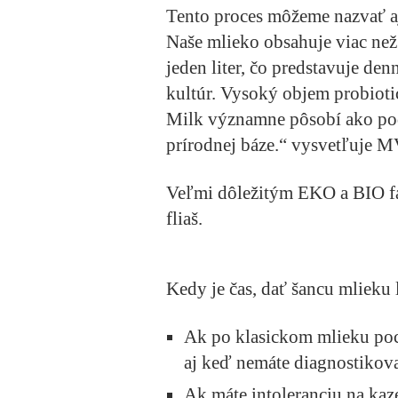
Tento proces môžeme nazvať a
Naše mlieko obsahuje viac než
jeden liter, čo predstavuje de
kultúr. Vysoký objem probiot
Milk významne pôsobí ako pod
prírodnej báze.“ vysvetľuje M
Veľmi dôležitým EKO a BIO fa
fliaš.
Kedy je čas, dať šancu mlieku
Ak po klasickom mlieku poc
aj keď nemáte diagnostikova
Ak máte intoleranciu na kaz