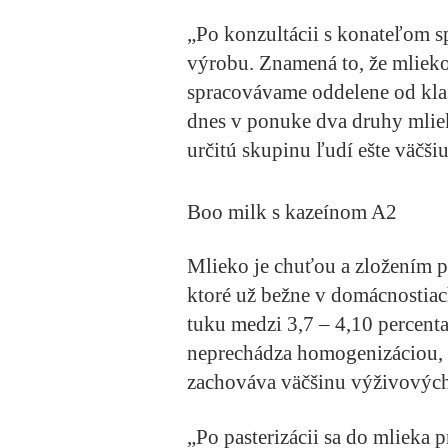
„Po konzultácii s konateľom s
výrobu. Znamená to, že mliek
spracovávame oddelene od kl
dnes v ponuke dva druhy mlie
určitú skupinu ľudí ešte väčši
Boo milk s kazeínom A2
Mlieko je chuťou a zložením 
ktoré už bežne v domácnostia
tuku medzi 3,7 – 4,10 percent
neprechádza homogenizáciou, ib
zachováva väčšinu výživových
„Po pasterizácii sa do mlieka