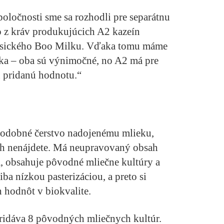
poločnosti sme sa rozhodli pre separátnu
o z kráv produkujúcich A2 kazeín
asického Boo Milku. Vďaka tomu máme
ka – oba sú výnimočné, no A2 má pre
u pridanú hodnotu.“
podobné čerstvo nadojenému mlieku,
ch nenájdete. Má neupravovaný obsah
a, obsahuje pôvodné mliečne kultúry a
a nízkou pasterizáciou, a preto si
 hodnôt v biokvalite.
 pridáva 8 pôvodných mliečnych kultúr.