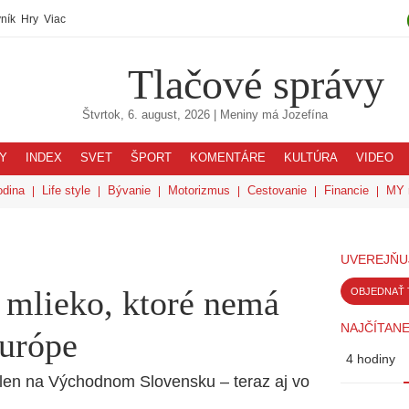
ník
Hry
Viac
Tlačové správy
Štvrtok, 6. august, 2026
| Meniny má
Jozefína
Y
INDEX
SVET
ŠPORT
KOMENTÁRE
KULTÚRA
VIDEO
odina
Life style
Bývanie
Motorizmus
Cestovanie
Financie
MY 
UVEREJŇU
i mlieko, ktoré nemá
OBJEDNAŤ 
NAJČÍTANE
Európe
4 hodiny
 len na Východnom Slovensku – teraz aj vo