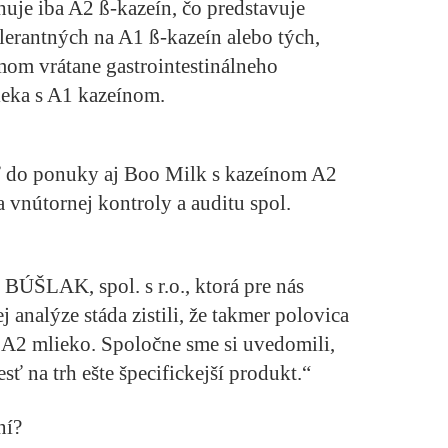
je iba A2 ß-kazeín, čo predstavuje
tolerantných na A1 ß-kazeín alebo tých,
mom vrátane gastrointestinálneho
ieka s A1 kazeínom.
ť do ponuky aj Boo Milk s kazeínom A2
 vnútornej kontroly a auditu spol.
 BÚŠLAK, spol. s r.o., ktorá pre nás
 analýze stáda zistili, že takmer polovica
 A2 mlieko. Spoločne sme si uvedomili,
iesť na trh ešte špecifickejší produkt.“
ní?