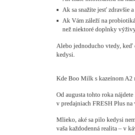
Ak sa snažíte jesť zdravšie 
Ak Vám záleží na probiotiká
než niektoré doplnky výživ
Alebo jednoducho vtedy, keď c
kedysi.
Kde Boo Milk s kazeínom A2 
Od augusta tohto roka nájdet
v predajniach FRESH Plus na
Mlieko, aké sa pilo kedysi ne
vaša každodenná realita – v káv