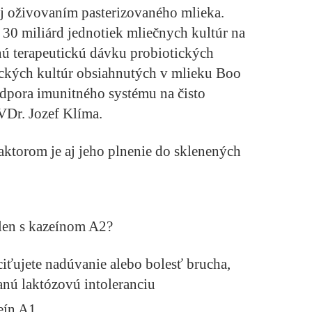
j oživovaním pasterizovaného mlieka.
 30 miliárd jednotiek mliečnych kultúr na
nnú terapeutickú dávku probiotických
ických kultúr obsiahnutých v mlieku Boo
pora imunitného systému na čisto
VDr. Jozef Klíma.
ktorom je aj jeho plnenie do sklenených
 len s kazeínom A2?
iťujete nadúvanie alebo bolesť brucha,
nú laktózovú intoleranciu
eín A1