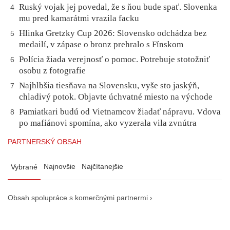
Ruský vojak jej povedal, že s ňou bude spať. Slovenka
4
mu pred kamarátmi vrazila facku
Hlinka Gretzky Cup 2026: Slovensko odchádza bez
5
medailí, v zápase o bronz prehralo s Fínskom
Polícia žiada verejnosť o pomoc. Potrebuje stotožniť
6
osobu z fotografie
Najhlbšia tiesňava na Slovensku, vyše sto jaskýň,
7
chladivý potok. Objavte úchvatné miesto na východe
Pamiatkari budú od Vietnamcov žiadať nápravu. Vdova
8
po mafiánovi spomína, ako vyzerala vila zvnútra
PARTNERSKÝ OBSAH
Najnovšie
Najčítanejšie
Vybrané
Obsah spolupráce s komerčnými partnermi ›