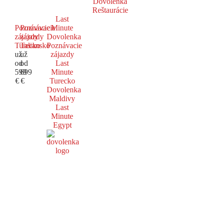
Dovolenka
Reštaurácie
Last
Poznávacie
Poznávacie
Minute
zájazdy
zájazdy
Dovolenka
Turecko
Taliansko
Poznávacie
už
už
zájazdy
od
od
Last
599
699
Minute
€
€
Turecko
Dovolenka
Maldivy
Last
Minute
Egypt