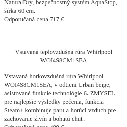
NaturalDry, bezpečnostný systém AquaStop,
šírka 60 cm.
Odporučaná cena
717 €
Vstavaná teplovzdušná rúra Whirlpool
WOI4S8CM1SEA
Vstavaná horkovzdušná rúra Whirlpool
WOI4S8CM1SEA, v odtieni Urban beige,
asistované funkcie technológie 6. ZMYSEL
pre najlepšie výsledky pečenia, funkcia
Steam+ kombinuje paru a horúci vzduch pre
zachovanie živín a bohatú chuť.