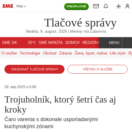
Viac
PREDPLATNÉ
Tlačové správy
Nedeľa, 9. august, 2026
| Meniny má
Ľubomíra
℃
SME.SK
SME MINÚTA
DOMOV
REGIÓNY
INDEX
SVET
20
MENU
O službe
Technológie
Obchod
Zdravie
Žena, šport, rodina
Life style
B
OBJEDNAŤ TLAČOVÉ SPRÁVY
VŠETKO O SLUŽBE
29. sep 2025 o 0:00
Trojuholník, ktorý šetrí čas aj
kroky
Čaro varenia s dokonale usporiadanými
kuchynskými zónami