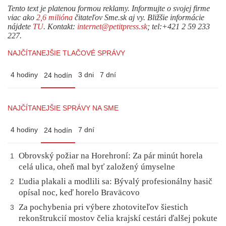
Tento text je platenou formou reklamy. Informujte o svojej firme
viac ako
2,6 milióna
čitateľov Sme.sk aj vy. Bližšie informácie
nájdete
TU
. Kontakt:
internet@petitpress.sk
; tel:+421 2 59 233
227.
NAJČÍTANEJŠIE TLAČOVÉ SPRÁVY
4 hodiny
3 dni
7 dní
24 hodín
NAJČÍTANEJŠIE SPRÁVY NA SME
4 hodiny
7 dní
24 hodín
Obrovský požiar na Horehroní: Za pár minút horela
1
celá ulica, oheň mal byť založený úmyselne
Ľudia plakali a modlili sa: Bývalý profesionálny hasič
2
opísal noc, keď horelo Braväcovo
Za pochybenia pri výbere zhotoviteľov šiestich
3
rekonštrukcií mostov čelia krajskí cestári ďalšej pokute