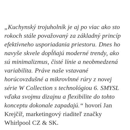
„Kuchynský trojuholník je aj po viac ako sto
rokoch stále považovaný za základný princíp
efektívneho usporiadania priestoru. Dnes ho
navyše skvele dopĺňajú moderné trendy, ako
sú minimalizmus, čisté línie a neobmedzená
variabilita. Práve naše vstavané
horúcovzdušné a mikrovlnné rúry z novej
série W Collection s technológiou 6. SMYSL
vďaka svojmu dizajnu a flexibilite do tohto
konceptu dokonale zapadajú.“
hovorí Jan
Krejčíř, marketingový riaditeľ značky
Whirlpool CZ & SK.