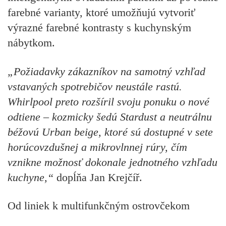
farebné varianty, ktoré umožňujú vytvoriť
výrazné farebné kontrasty s kuchynským
nábytkom.
„Požiadavky zákazníkov na samotný vzhľad
vstavaných spotrebičov neustále rastú.
Whirlpool preto rozšíril svoju ponuku o nové
odtiene – kozmicky šedú Stardust a neutrálnu
béžovú Urban beige, ktoré sú dostupné v sete
horúcovzdušnej a mikrovlnnej rúry, čím
vznikne možnosť dokonale jednotného vzhľadu
kuchyne,“
dopĺňa Jan Krejčíř.
Od liniek k multifunkčným ostrovčekom