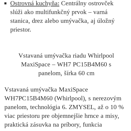
Ostrovná kuchyňa:
Centrálny ostrovček
slúži ako multifunkčný prvok – varná
stanica, drez alebo umývačka, aj úložný
priestor.
Vstavaná umývačka riadu Whirlpool
MaxiSpace – WH7 PC15B4M60 s
panelom, šírka 60 cm
Vstavaná umývačka MaxiSpace
WH7PC15B4M60 (Whirlpool), s nerezovým
panelom, technológia 6. ZMYSEL, až o 10 %
viac priestoru pre objemnejšie hrnce a misy,
praktická zásuvka na príbory, funkcia