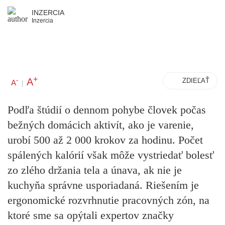
INZERCIA
Inzercia
+
A
-
ZDIEĽAŤ
A
|
Podľa štúdií o dennom pohybe človek počas
bežných domácich aktivít, ako je varenie,
urobí 500 až 2 000 krokov za hodinu. Počet
spálených kalórií však môže vystriedať bolesť
zo zlého držania tela a únava, ak nie je
kuchyňa správne usporiadaná. Riešením je
ergonomické rozvrhnutie pracovných zón, na
ktoré sme sa opýtali expertov značky