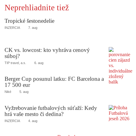
Neprehliadnite tiež
Tropické šestonedelie
INZERCIA
7. aug
CK vs. lowcost: kto vyhráva cenový
súboj?
TIP travel, a.s.
6. aug
Berger Cup posunul latku: FC Barcelona a
17 500 eur
Niké
5. aug
Vyžrebovanie futbalových súťaží: Kedy
hrá vaše mesto či dedina?
INZERCIA
4. aug