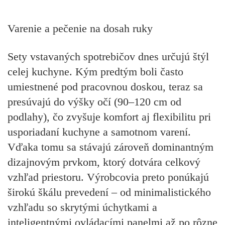
Varenie a pečenie na dosah ruky
Sety vstavaných spotrebičov dnes určujú štýl
celej kuchyne. Kým predtým boli často
umiestnené pod pracovnou doskou, teraz sa
presúvajú do výšky očí (90–120 cm od
podlahy), čo zvyšuje komfort aj flexibilitu pri
usporiadaní kuchyne a samotnom varení.
Vďaka tomu sa stávajú zároveň dominantným
dizajnovým prvkom, ktorý dotvára celkový
vzhľad priestoru. Výrobcovia preto ponúkajú
širokú škálu prevedení – od minimalistického
vzhľadu so skrytými úchytkami a
inteligentnými ovládacími panelmi až po rôzne