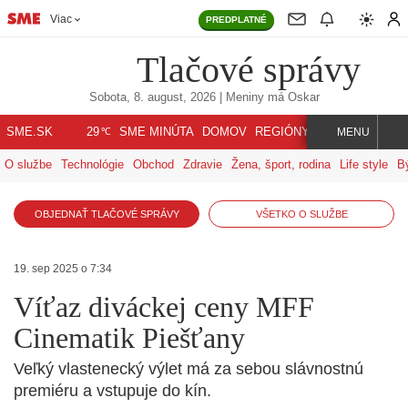
Viac
PREDPLATNÉ
Tlačové správy
Sobota, 8. august, 2026
| Meniny má
Oskar
℃
SME.SK
SME MINÚTA
DOMOV
REGIÓNY
INDEX
SVET
29
MENU
O službe
Technológie
Obchod
Zdravie
Žena, šport, rodina
Life style
B
OBJEDNAŤ TLAČOVÉ SPRÁVY
VŠETKO O SLUŽBE
19. sep 2025 o 7:34
Víťaz diváckej ceny MFF
Cinematik Piešťany
Veľký vlastenecký výlet má za sebou slávnostnú
premiéru a vstupuje do kín.