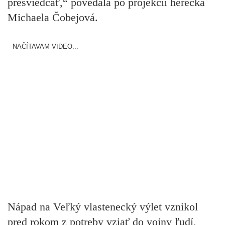
presviedčať,“ povedala po projekcii herečka
Michaela Čobejová.
NAČÍTAVAM VIDEO...
Nápad na Veľký vlastenecký výlet vznikol
pred rokom z potreby vziať do vojny ľudí,