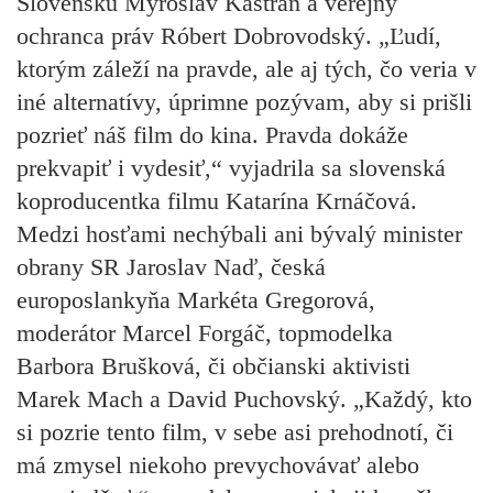
Slovensku Myroslav Kastran a verejný
ochranca práv Róbert Dobrovodský. „Ľudí,
ktorým záleží na pravde, ale aj tých, čo veria v
iné alternatívy, úprimne pozývam, aby si prišli
pozrieť náš film do kina. Pravda dokáže
prekvapiť i vydesiť,“ vyjadrila sa slovenská
koproducentka filmu Katarína Krnáčová.
Medzi hosťami nechýbali ani bývalý minister
obrany SR Jaroslav Naď, česká
europoslankyňa Markéta Gregorová,
moderátor Marcel Forgáč, topmodelka
Barbora Brušková, či občianski aktivisti
Marek Mach a David Puchovský. „Každý, kto
si pozrie tento film, v sebe asi prehodnotí, či
má zmysel niekoho prevychovávať alebo