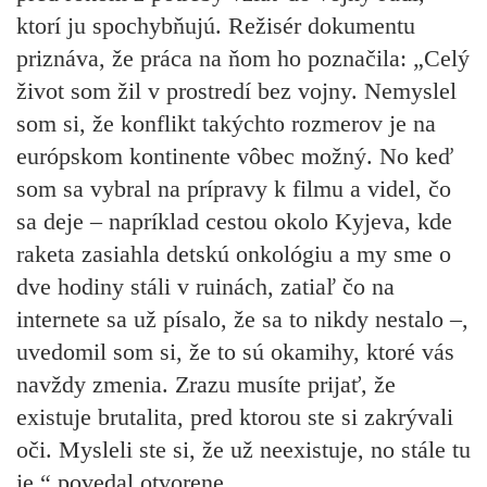
ktorí ju spochybňujú. Režisér dokumentu
priznáva, že práca na ňom ho poznačila: „Celý
život som žil v prostredí bez vojny. Nemyslel
som si, že konflikt takýchto rozmerov je na
európskom kontinente vôbec možný. No keď
som sa vybral na prípravy k filmu a videl, čo
sa deje – napríklad cestou okolo Kyjeva, kde
raketa zasiahla detskú onkológiu a my sme o
dve hodiny stáli v ruinách, zatiaľ čo na
internete sa už písalo, že sa to nikdy nestalo –,
uvedomil som si, že to sú okamihy, ktoré vás
navždy zmenia. Zrazu musíte prijať, že
existuje brutalita, pred ktorou ste si zakrývali
oči. Mysleli ste si, že už neexistuje, no stále tu
je,“ povedal otvorene.