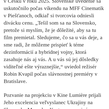
v Česku v roku 2025. Slovenské uvedenie sa
uskutočnilo počas víkendu na MFF Cinematik
v Piešťanoch, odkiaľ si tvorcovia odniesli
divácku cenu. „Tešil som sa na Slovensko,
pretože si myslím, že je dôležité, aby sa tu
film premietal. Sledujeme, čo sa u vás deje, a
sme radi, že môžeme prispieť k téme
dezinformácií a hybridnej vojny, ktorá
zasahuje nás aj vás. A u vás sú jej dôsledky
viditeľné ešte výraznejšie,“ uviedol režisér
Robin Kvapil počas slávnostnej premiéry v
Bratislave.
Pozvanie na projekciu v Kine Lumière prijali
Jeho excelencia veľvyslanec Ukrajiny na