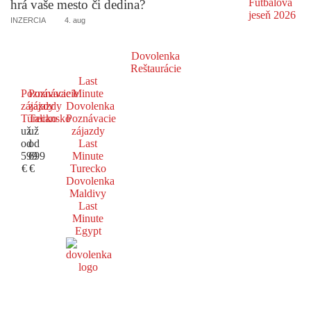
hrá vaše mesto či dedina?
INZERCIA
4. aug
Dovolenka
Reštaurácie
Last
Poznávacie
Poznávacie
Minute
zájazdy
zájazdy
Dovolenka
Turecko
Taliansko
Poznávacie
už
už
zájazdy
od
od
Last
599
699
Minute
€
€
Turecko
Dovolenka
Maldivy
Last
Minute
Egypt