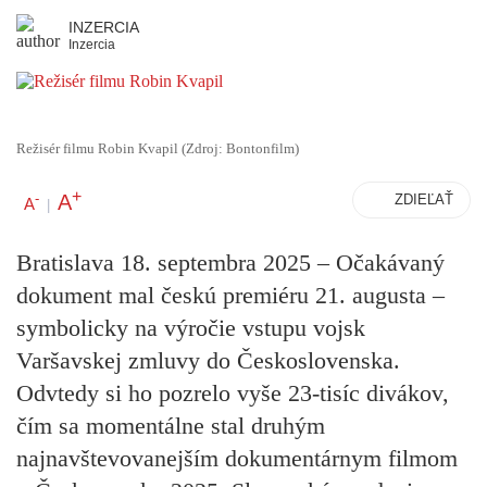
INZERCIA
Inzercia
Režisér filmu Robin Kvapil (Zdroj: Bontonfilm)
+
A
-
ZDIEĽAŤ
A
|
Bratislava 18. septembra 2025 –
Očakávaný
dokument mal českú premiéru 21. augusta –
symbolicky na výročie vstupu vojsk
Varšavskej zmluvy do Československa.
Odvtedy si ho pozrelo vyše 23-tisíc divákov,
čím sa momentálne stal druhým
najnavštevovanejším dokumentárnym filmom