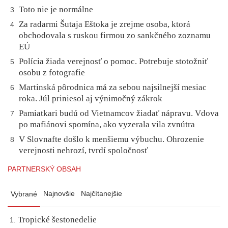
Toto nie je normálne
3
Za radarmi Šutaja Eštoka je zrejme osoba, ktorá
4
obchodovala s ruskou firmou zo sankčného zoznamu
EÚ
Polícia žiada verejnosť o pomoc. Potrebuje stotožniť
5
osobu z fotografie
Martinská pôrodnica má za sebou najsilnejší mesiac
6
roka. Júl priniesol aj výnimočný zákrok
Pamiatkari budú od Vietnamcov žiadať nápravu. Vdova
7
po mafiánovi spomína, ako vyzerala vila zvnútra
V Slovnafte došlo k menšiemu výbuchu. Ohrozenie
8
verejnosti nehrozí, tvrdí spoločnosť
PARTNERSKÝ OBSAH
Najnovšie
Najčítanejšie
Vybrané
Tropické šestonedelie