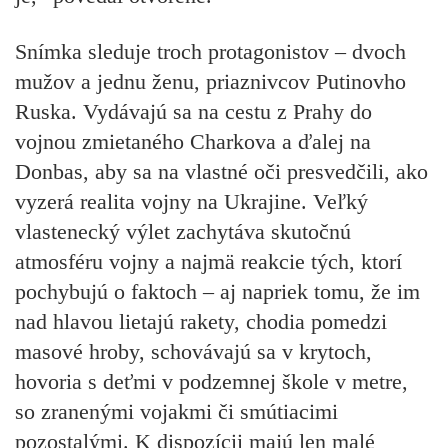
Snímka sleduje troch protagonistov – dvoch
mužov a jednu ženu, priaznivcov Putinovho
Ruska. Vydávajú sa na cestu z Prahy do
vojnou zmietaného Charkova a ďalej na
Donbas, aby sa na vlastné oči presvedčili, ako
vyzerá realita vojny na Ukrajine. Veľký
vlastenecký výlet zachytáva skutočnú
atmosféru vojny a najmä reakcie tých, ktorí
pochybujú o faktoch – aj napriek tomu, že im
nad hlavou lietajú rakety, chodia pomedzi
masové hroby, schovávajú sa v krytoch,
hovoria s deťmi v podzemnej škole v metre,
so zranenými vojakmi či smútiacimi
pozostalými. K dispozícii majú len malé