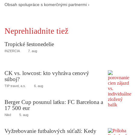
Obsah spolupráce s komerčnými partnermi ›
Neprehliadnite tiež
Tropické šestonedelie
INZERCIA
7. aug
CK vs. lowcost: kto vyhráva cenový
súboj?
TIP travel, a.s.
6. aug
Berger Cup posunul latku: FC Barcelona a
17 500 eur
Niké
5. aug
Vyžrebovanie futbalových súťaží: Kedy