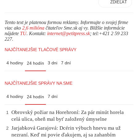
ZDIEĽAŤ
Tento text je platenou formou reklamy. Informujte o svojej firme
viac ako
2,6 milióna
čitateľov Sme.sk aj vy. Bližšie informácie
nájdete
TU
. Kontakt:
internet@petitpress.sk
; tel:+421 2 59 233
227.
NAJČÍTANEJŠIE TLAČOVÉ SPRÁVY
4 hodiny
3 dni
7 dní
24 hodín
NAJČÍTANEJŠIE SPRÁVY NA SME
4 hodiny
7 dní
24 hodín
Obrovský požiar na Horehroní: Za pár minút horela
1
celá ulica, oheň mal byť založený úmyselne
Jarjabková Garajová: Dcérin výbuch hnevu ma už
2
nezraní. Keď mi povie ďakujem, aj sa zahanbím