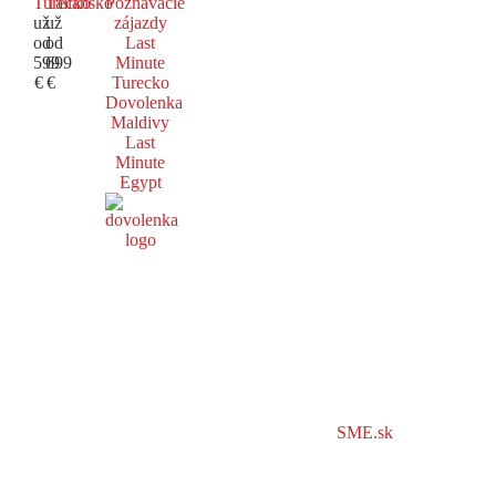
Turecko
Taliansko
Poznávacie
už
už
zájazdy
od
od
Last
599
699
Minute
€
€
Turecko
Dovolenka
Maldivy
Last
Minute
Egypt
SME.sk