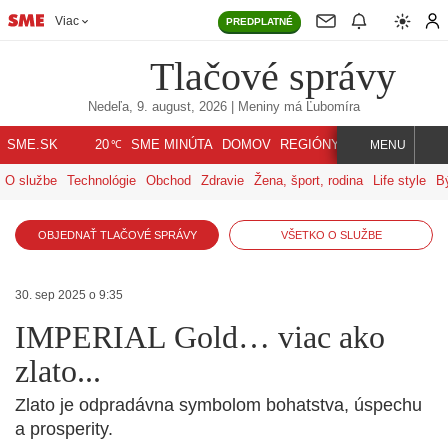
Viac
PREDPLATNÉ
Tlačové správy
Nedeľa, 9. august, 2026
| Meniny má
Ľubomíra
℃
SME.SK
SME MINÚTA
DOMOV
REGIÓNY
INDEX
SVET
20
MENU
O službe
Technológie
Obchod
Zdravie
Žena, šport, rodina
Life style
B
OBJEDNAŤ TLAČOVÉ SPRÁVY
VŠETKO O SLUŽBE
30. sep 2025 o 9:35
IMPERIAL Gold… viac ako
zlato...
Zlato je odpradávna symbolom bohatstva, úspechu
a prosperity.