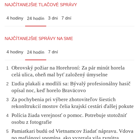
NAJČÍTANEJŠIE TLAČOVÉ SPRÁVY
4 hodiny
3 dni
7 dní
24 hodín
NAJČÍTANEJŠIE SPRÁVY NA SME
4 hodiny
7 dní
24 hodín
Obrovský požiar na Horehroní: Za pár minút horela
1
celá ulica, oheň mal byť založený úmyselne
Ľudia plakali a modlili sa: Bývalý profesionálny hasič
2
opísal noc, keď horelo Braväcovo
Za pochybenia pri výbere zhotoviteľov šiestich
3
rekonštrukcií mostov čelia krajskí cestári ďalšej pokute
Polícia žiada verejnosť o pomoc. Potrebuje stotožniť
4
osobu z fotografie
Pamiatkari budú od Vietnamcov žiadať nápravu. Vdova
5
po mafiánovi spomína, ako vyzerala vila zvnútra