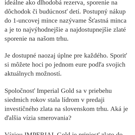
ideálne ako dlhodobá rezerva, sporenie na
dôchodok či budúcnosť detí. Postupný nákup
do 1-uncovej mince nazývame Šťastná minca
a je to najvýhodnejšie a najdostupnejšie zlaté
sporenie na našom trhu.
Je dostupné naozaj úplne pre každého. Sporiť
si môžete hoci po jednom eure podľa svojich
aktuálnych možností.
Spoločnosť Imperial Gold sa v priebehu
siedmich rokov stala lídrom v predaji
investičného zlata na slovenskom trhu. Aká je
ďalšia vízia smerovania?
Víziou IMPERIAL Gold je priniesť zlato do