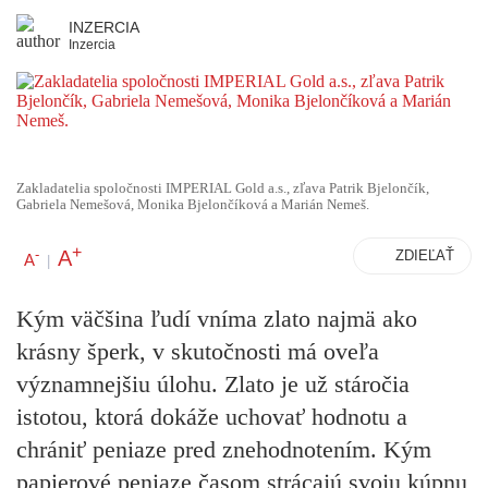
INZERCIA
Inzercia
Zakladatelia spoločnosti IMPERIAL Gold a.s., zľava Patrik Bjelončík,
Gabriela Nemešová, Monika Bjelončíková a Marián Nemeš.
+
A
-
ZDIEĽAŤ
A
|
Kým väčšina ľudí vníma zlato najmä ako
krásny šperk, v skutočnosti má oveľa
významnejšiu úlohu. Zlato je už stáročia
istotou, ktorá dokáže uchovať hodnotu a
chrániť peniaze pred znehodnotením. Kým
papierové peniaze časom strácajú svoju kúpnu