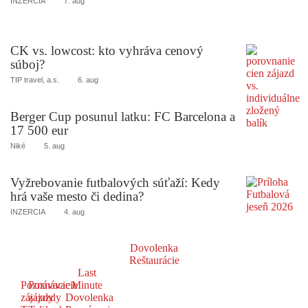
INZERCIA
7. aug
CK vs. lowcost: kto vyhráva cenový
súboj?
TIP travel, a.s.
6. aug
Berger Cup posunul latku: FC Barcelona a
17 500 eur
Niké
5. aug
Vyžrebovanie futbalových súťaží: Kedy
hrá vaše mesto či dedina?
INZERCIA
4. aug
Dovolenka
Reštaurácie
Last
Poznávacie
Poznávacie
Minute
zájazdy
zájazdy
Dovolenka