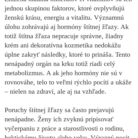
jednou skupinou faktorov, ktoré ovplyvňujú
ženskú krásu, energiu a vitalitu. Významnú
úlohu zohrávajú aj hormóny štítnej žľazy. Ak
totiž štítna žľaza nepracuje správne, žiadny
krém ani dekoratívna kozmetika nedokážu
úplne zakryť následky, ktoré to prináša. Tento
nenápadný orgán na krku totiž riadi celý
metabolizmus. A ak jeho hormóny nie sú v
rovnováhe, telo to veľmi rýchlo pocíti a ukáže
– nielen na zdraví, ale aj na vzhľade.
Poruchy štítnej žľazy sa často prejavujú
nenápadne. Ženy ich zvyknú pripisovať
vyčerpaniu z práce a starostlivosti o rodinu,
hektickému životu alebo veku. Výrazný pocit