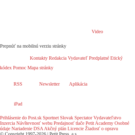
Video
Prepnúť na mobilnú verziu stránky
Kontakty
Redakcia
Vydavateľ
Predplatné
Etický
kódex
Pomoc
Mapa stránky
RSS
Newsletter
Aplikácia
iPad
Prihlásenie do Post.sk
Sportnet
Slovak Spectator
Vydavateľstvo
Inzercia
Návštevnosť webu
Predajnosť tlače
Petit Academy
Osobné
údaje
Nariadenie DSA
Akčný plán
Licencie
Žiadosť o opravu
© Copyright 1997-2026 | Petit Press, a.s.