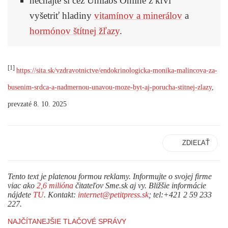
nechajte si cez Unilabs Online z krvi
vyšetriť hladiny
vitamínov a minerálov
a
hormónov štítnej žľazy
.
[1]
https://sita.sk/vzdravotnictve/endokrinologicka-monika-malincova-za-
busenim-srdca-a-nadmernou-unavou-moze-byt-aj-porucha-stitnej-zlazy
,
prevzaté 8. 10. 2025
ZDIEĽAŤ
Tento text je platenou formou reklamy. Informujte o svojej firme
viac ako
2,6 milióna
čitateľov Sme.sk aj vy. Bližšie informácie
nájdete
TU
. Kontakt:
internet@petitpress.sk
; tel:+421 2 59 233
227.
NAJČÍTANEJŠIE TLAČOVÉ SPRÁVY