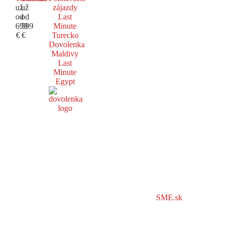
už
už
zájazdy
od
od
Last
699
599
Minute
€
€
Turecko
Dovolenka
Maldivy
Last
Minute
Egypt
SME.sk