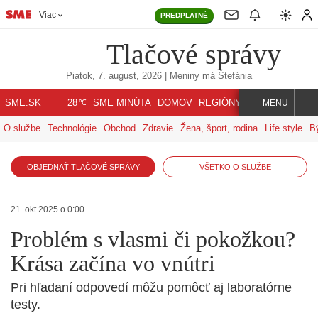
Viac
PREDPLATNÉ
Tlačové správy
Piatok, 7. august, 2026
| Meniny má
Štefánia
℃
SME.SK
SME MINÚTA
DOMOV
REGIÓNY
INDEX
SVET
28
MENU
O službe
Technológie
Obchod
Zdravie
Žena, šport, rodina
Life style
B
OBJEDNAŤ TLAČOVÉ SPRÁVY
VŠETKO O SLUŽBE
21. okt 2025 o 0:00
Problém s vlasmi či pokožkou?
Krása začína vo vnútri
Pri hľadaní odpovedí môžu pomôcť aj laboratórne
testy.