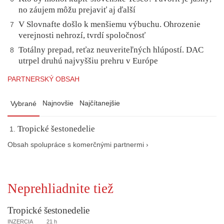
no záujem môžu prejaviť aj ďalší
V Slovnafte došlo k menšiemu výbuchu. Ohrozenie
7
verejnosti nehrozí, tvrdí spoločnosť
Totálny prepad, reťaz neuveriteľných hlúpostí. DAC
8
utrpel druhú najvyššiu prehru v Európe
PARTNERSKÝ OBSAH
Najnovšie
Najčítanejšie
Vybrané
Tropické šestonedelie
Obsah spolupráce s komerčnými partnermi ›
Neprehliadnite tiež
Tropické šestonedelie
INZERCIA
21 h