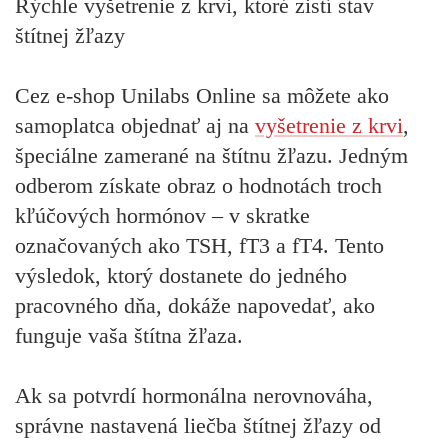
Rýchle vyšetrenie z krvi, ktoré zistí stav
štítnej žľazy
Cez e-shop Unilabs Online sa môžete ako
samoplatca objednať aj na
vyšetrenie z krvi
,
špeciálne zamerané na štítnu žľazu
. Jedným
odberom získate obraz o hodnotách troch
kľúčových hormónov – v skratke
označovaných ako TSH, fT3 a fT4. Tento
výsledok, ktorý dostanete do jedného
pracovného dňa, dokáže napovedať, ako
funguje vaša štítna žľaza.
Ak sa potvrdí hormonálna nerovnováha,
správne nastavená liečba štítnej žľazy od