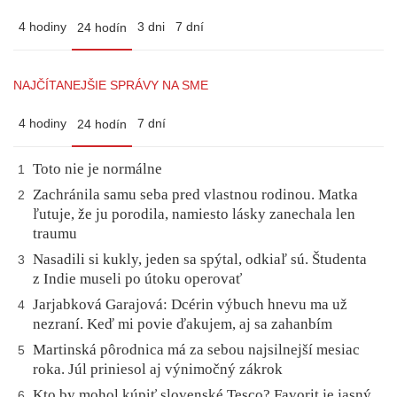
4 hodiny
3 dni
7 dní
24 hodín
NAJČÍTANEJŠIE SPRÁVY NA SME
4 hodiny
7 dní
24 hodín
Toto nie je normálne
1
Zachránila samu seba pred vlastnou rodinou. Matka
2
ľutuje, že ju porodila, namiesto lásky zanechala len
traumu
Nasadili si kukly, jeden sa spýtal, odkiaľ sú. Študenta
3
z Indie museli po útoku operovať
Jarjabková Garajová: Dcérin výbuch hnevu ma už
4
nezraní. Keď mi povie ďakujem, aj sa zahanbím
Martinská pôrodnica má za sebou najsilnejší mesiac
5
roka. Júl priniesol aj výnimočný zákrok
Kto by mohol kúpiť slovenské Tesco? Favorit je jasný,
6