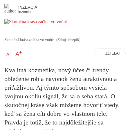
INZERCIA
Inzercia
Skutočná krása začína vo vnútri. (Zdroj: freepik)
+
A
-
ZDIEĽAŤ
A
|
Kvalitná kozmetika, nový účes či trendy
oblečenie robia navonok ženu atraktívnou a
príťažlivou. Aj týmto spôsobom vysiela
svojmu okoliu signál, že sa o seba stará. O
skutočnej kráse však môžeme hovoriť vtedy,
keď sa žena cíti dobre vo vlastnom tele.
Pravda je totiž, že to najdôležitejšie sa