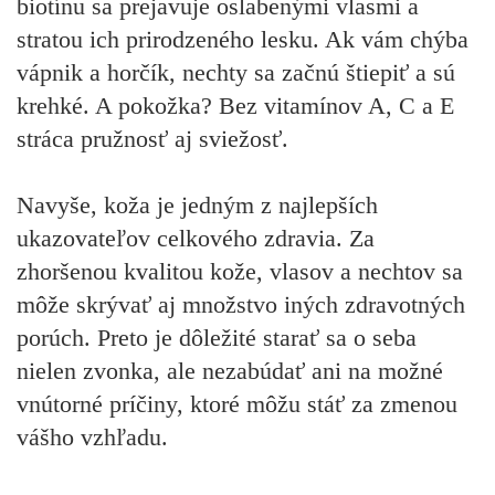
biotínu sa prejavuje oslabenými vlasmi a
stratou ich prirodzeného lesku. Ak vám chýba
vápnik a horčík, nechty sa začnú štiepiť a sú
krehké. A pokožka? Bez vitamínov A, C a E
stráca pružnosť aj sviežosť.
Navyše, koža je jedným z najlepších
ukazovateľov celkového zdravia. Za
zhoršenou kvalitou kože, vlasov a nechtov sa
môže skrývať aj množstvo iných zdravotných
porúch. Preto je dôležité starať sa o seba
nielen zvonka, ale nezabúdať ani na možné
vnútorné príčiny, ktoré môžu stáť za zmenou
vášho vzhľadu.