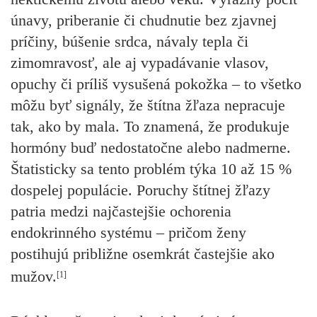
únavy, priberanie či chudnutie bez zjavnej
príčiny, búšenie srdca, návaly tepla či
zimomravosť, ale aj vypadávanie vlasov,
opuchy či príliš vysušená pokožka – to všetko
môžu byť signály, že štítna žľaza nepracuje
tak, ako by mala. To znamená, že produkuje
hormóny buď nedostatočne alebo nadmerne.
Štatisticky sa tento problém týka 10 až 15 %
dospelej populácie. Poruchy štítnej žľazy
patria medzi najčastejšie ochorenia
endokrinného systému – pričom ženy
postihujú približne osemkrát častejšie ako
mužov.
[1]