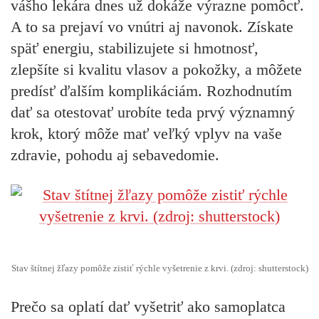
vášho lekára dnes už dokáže výrazne pomôcť.
A to sa prejaví vo vnútri aj navonok. Získate
späť energiu, stabilizujete si hmotnosť,
zlepšíte si kvalitu vlasov a pokožky, a môžete
predísť ďalším komplikáciám. Rozhodnutím
dať sa otestovať urobíte teda prvý významný
krok, ktorý môže mať veľký vplyv na vaše
zdravie, pohodu aj sebavedomie.
Stav štítnej žľazy pomôže zistiť rýchle vyšetrenie z krvi. (zdroj: shutterstock)
Prečo sa oplatí dať vyšetriť ako samoplatca