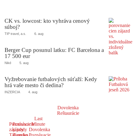
CK vs. lowcost: kto vyhráva cenový
súboj?
TIP travel, a.s.
6. aug
Berger Cup posunul latku: FC Barcelona a
17 500 eur
Niké
5. aug
Vyžrebovanie futbalových súťaží: Kedy
hrá vaše mesto či dedina?
INZERCIA
4. aug
Dovolenka
Reštaurácie
Last
Poznávacie
Poznávacie
Minute
zájazdy
zájazdy
Dovolenka
Taliansko
Turecko
Poznávacie