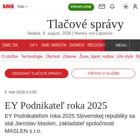
Viac
PREDPLATNÉ
Tlačové správy
Nedeľa, 9. august, 2026
| Meniny má
Ľubomíra
℃
SME.SK
SME MINÚTA
DOMOV
REGIÓNY
INDEX
SVET
14
MENU
O službe
Technológie
Obchod
Zdravie
Žena, šport, rodina
Life style
B
OBJEDNAŤ TLAČOVÉ SPRÁVY
VŠETKO O SLUŽBE
6. mar 2026 o 0:00
EY Podnikateľ roka 2025
EY Podnikateľom roka 2025 Slovenskej republiky sa
stal Jaroslav Maslen, zakladateľ spoločnosti
MASLEN s.r.o.