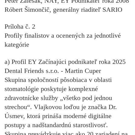
Peter Zálešák
, NAY, EY Podnikateľ roka 2008
Róbert Šimončič
, generálny riaditeľ SARIO
Príloha č. 2
Profily finalistov a ocenených za jednotlivé
kategórie
a) Profil EY Začínajúci podnikateľ roka 2025
Dental Friends s.r.o. - Martin Cuper
Skupina spoločností pôsobiaca v oblasti
stomatológie poskytuje komplexné
zdravotnícke služby „všetko pod jednou
strechou“. Vlajkovou loďou je značka Dr.
Úsmev, ktorá prináša moderné digitálne
postupy a nadštandardnú starostlivosť.
Skupina prevádzkuje viac ako 20 zariadení na