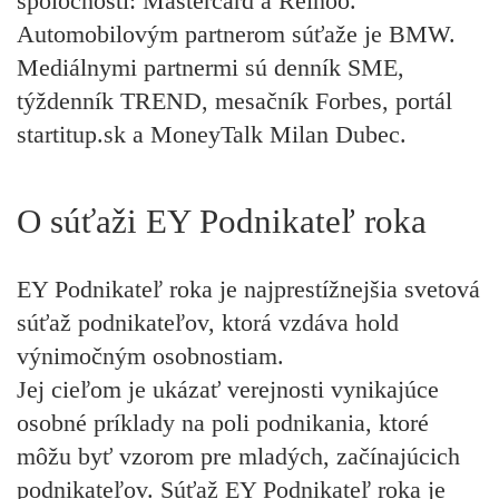
spoločnosti: Mastercard a Reinoo.
Automobilovým partnerom súťaže je BMW.
Mediálnymi partnermi sú denník SME,
týždenník TREND, mesačník Forbes, portál
startitup.sk a MoneyTalk Milan Dubec.
O súťaži EY Podnikateľ roka
EY Podnikateľ roka je najprestížnejšia svetová
súťaž podnikateľov, ktorá vzdáva hold
výnimočným osobnostiam.
Jej cieľom je ukázať verejnosti vynikajúce
osobné príklady na poli podnikania, ktoré
môžu byť vzorom pre mladých, začínajúcich
podnikateľov. Súťaž EY Podnikateľ roka je