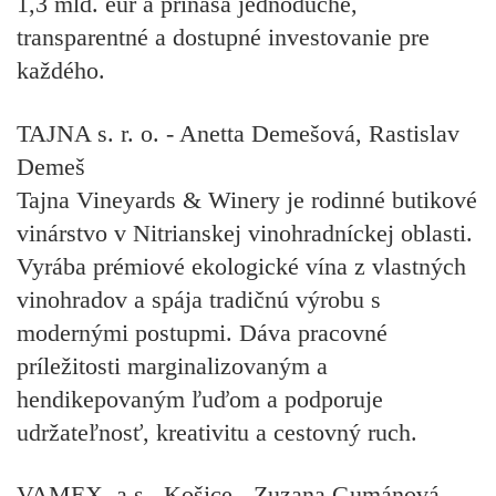
1,3 mld. eur a prináša jednoduché,
transparentné a dostupné investovanie pre
každého.
TAJNA s. r. o. - Anetta Demešová, Rastislav
Demeš
Tajna Vineyards & Winery je rodinné butikové
vinárstvo v Nitrianskej vinohradníckej oblasti.
Vyrába prémiové ekologické vína z vlastných
vinohradov a spája tradičnú výrobu s
modernými postupmi. Dáva pracovné
príležitosti marginalizovaným a
hendikepovaným ľuďom a podporuje
udržateľnosť, kreativitu a cestovný ruch.
VAMEX, a.s., Košice - Zuzana Gumánová