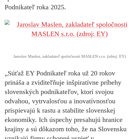
Podnikateľ roka 2025.
Jaroslav Maslen, zakladateľ spoločnosti MASLEN s.r.o. (zdroj: EY)
„Súťaž EY Podnikateľ roka už 20 rokov
prináša a zviditeľňuje inšpiratívne príbehy
slovenských podnikateľov, ktorí svojou
odvahou, vytrvalosťou a inovatívnosťou
prispievajú k rastu a stabilite slovenskej
ekonomiky. Ich úspechy presahujú hranice
krajiny a sú dôkazom toho, že na Slovensku
vznikajú firmy schopné uspieť v