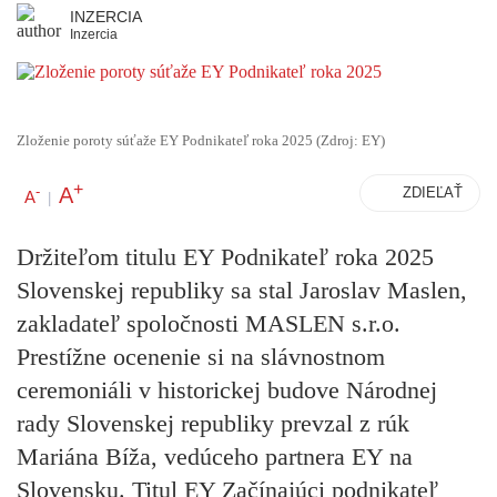
INZERCIA
Inzercia
Zloženie poroty súťaže EY Podnikateľ roka 2025 (Zdroj: EY)
+
A
-
ZDIEĽAŤ
A
|
Držiteľom titulu EY Podnikateľ roka 2025
Slovenskej republiky sa stal Jaroslav Maslen,
zakladateľ spoločnosti MASLEN s.r.o.
Prestížne ocenenie si na slávnostnom
ceremoniáli v historickej budove Národnej
rady Slovenskej republiky prevzal z rúk
Mariána Bíža, vedúceho partnera EY na
Slovensku. Titul EY Začínajúci podnikateľ