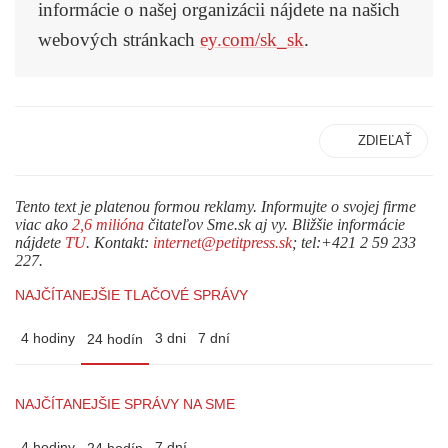
informácie o našej organizácii nájdete na našich
webových stránkach
ey.com/sk_sk
.
ZDIEĽAŤ
Tento text je platenou formou reklamy. Informujte o svojej firme
viac ako
2,6 milióna
čitateľov Sme.sk aj vy. Bližšie informácie
nájdete
TU
. Kontakt:
internet@petitpress.sk
; tel:+421 2 59 233
227.
NAJČÍTANEJŠIE TLAČOVÉ SPRÁVY
4 hodiny
3 dni
7 dní
24 hodín
NAJČÍTANEJŠIE SPRÁVY NA SME
4 hodiny
7 dní
24 hodín