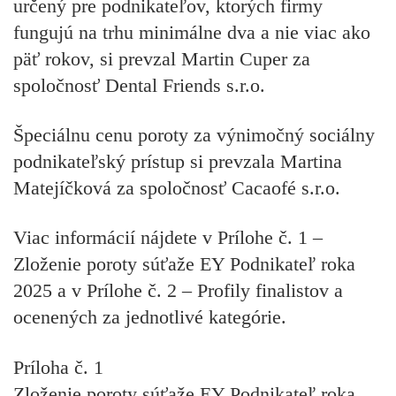
určený pre podnikateľov, ktorých firmy
fungujú na trhu minimálne dva a nie viac ako
päť rokov, si prevzal
Martin Cuper
za
spoločnosť Dental Friends s.r.o.
Špeciálnu cenu poroty
za výnimočný sociálny
podnikateľský prístup si prevzala
Martina
Matejíčková
za spoločnosť Cacaofé s.r.o.
Viac informácií nájdete v Prílohe č. 1 –
Zloženie poroty súťaže EY Podnikateľ roka
2025 a v Prílohe č. 2 – Profily finalistov a
ocenených za jednotlivé kategórie.
Príloha č. 1
Zloženie poroty súťaže EY Podnikateľ roka