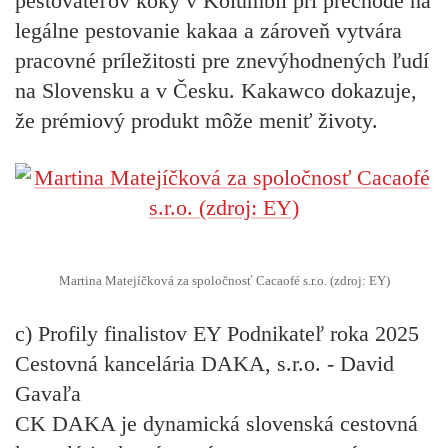
pestovateľov koky v Kolumbii pri prechode na
legálne pestovanie kakaa a zároveň vytvára
pracovné príležitosti pre znevýhodnených ľudí
na Slovensku a v Česku. Kakawco dokazuje,
že prémiový produkt môže meniť životy.
Martina Matejíčková za spoločnosť Cacaofé s.r.o. (zdroj: EY)
c) Profily finalistov EY Podnikateľ roka 2025
Cestovná kancelária DAKA, s.r.o. - David
Gavaľa
CK DAKA je dynamická slovenská cestovná