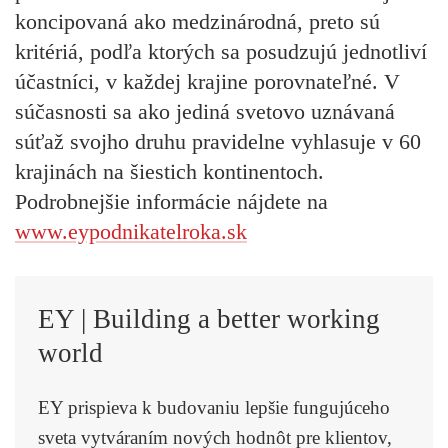
koncipovaná ako medzinárodná, preto sú
kritériá, podľa ktorých sa posudzujú jednotliví
účastníci, v každej krajine porovnateľné. V
súčasnosti sa ako jediná svetovo uznávaná
súťaž svojho druhu pravidelne vyhlasuje v 60
krajinách na šiestich kontinentoch.
Podrobnejšie informácie nájdete na
www.eypodnikatelroka.sk
EY | Building a better working
world
EY prispieva k budovaniu lepšie fungujúceho
sveta vytváraním nových hodnôt pre klientov,