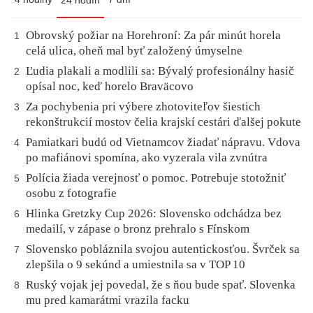
Obrovský požiar na Horehroní: Za pár minút horela
1
celá ulica, oheň mal byť založený úmyselne
Ľudia plakali a modlili sa: Bývalý profesionálny hasič
2
opísal noc, keď horelo Braväcovo
Za pochybenia pri výbere zhotoviteľov šiestich
3
rekonštrukcií mostov čelia krajskí cestári ďalšej pokute
Pamiatkari budú od Vietnamcov žiadať nápravu. Vdova
4
po mafiánovi spomína, ako vyzerala vila zvnútra
Polícia žiada verejnosť o pomoc. Potrebuje stotožniť
5
osobu z fotografie
Hlinka Gretzky Cup 2026: Slovensko odchádza bez
6
medailí, v zápase o bronz prehralo s Fínskom
Slovensko pobláznila svojou autentickosťou. Švrček sa
7
zlepšila o 9 sekúnd a umiestnila sa v TOP 10
Ruský vojak jej povedal, že s ňou bude spať. Slovenka
8
mu pred kamarátmi vrazila facku