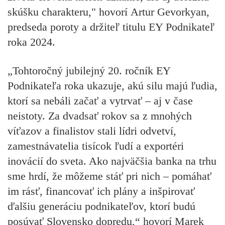
skúšku charakteru," hovorí
Artur Gevorkyan
,
predseda poroty a držiteľ titulu EY Podnikateľ
roka 2024.
„Tohtoročný jubilejný 20. ročník EY
Podnikateľa roka ukazuje, akú silu majú ľudia,
ktorí sa nebáli začať a vytrvať – aj v čase
neistoty. Za dvadsať rokov sa z mnohých
víťazov a finalistov stali lídri odvetví,
zamestnávatelia tisícok ľudí a exportéri
inovácií do sveta. Ako najväčšia banka na trhu
sme hrdí, že môžeme stáť pri nich – pomáhať
im rásť, financovať ich plány a inšpirovať
ďalšiu generáciu podnikateľov, ktorí budú
posúvať Slovensko dopredu,“ hovorí
Marek