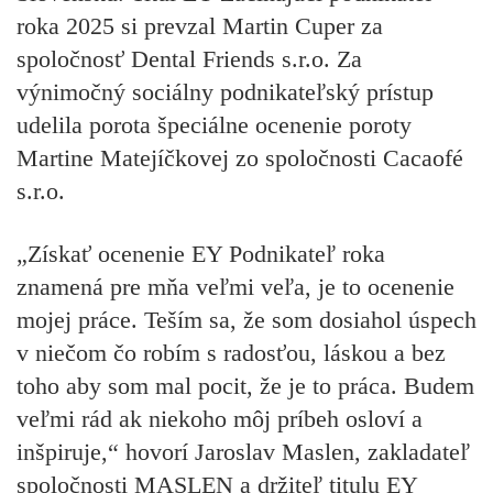
roka 2025 si prevzal Martin Cuper za
spoločnosť Dental Friends s.r.o. Za
výnimočný sociálny podnikateľský prístup
udelila porota špeciálne ocenenie poroty
Martine Matejíčkovej zo spoločnosti Cacaofé
s.r.o.
„Získať ocenenie EY Podnikateľ roka
znamená pre mňa veľmi veľa, je to ocenenie
mojej práce. Teším sa, že som dosiahol úspech
v niečom čo robím s radosťou, láskou a bez
toho aby som mal pocit, že je to práca. Budem
veľmi rád ak niekoho môj príbeh osloví a
inšpiruje,“ hovorí
Jaroslav Maslen
, zakladateľ
spoločnosti MASLEN a držiteľ titulu EY