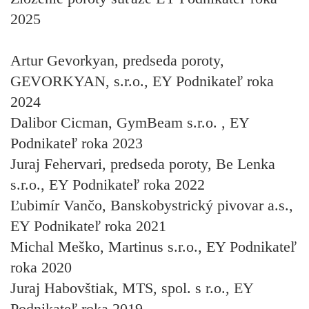
2025
Artur Gevorkyan
, predseda poroty,
GEVORKYAN, s.r.o., EY Podnikateľ roka
2024
Dalibor Cicman
, GymBeam s.r.o. , EY
Podnikateľ roka 2023
Juraj Fehervari
, predseda poroty, Be Lenka
s.r.o., EY Podnikateľ roka 2022
Ľubimír Vančo
, Banskobystrický pivovar a.s.,
EY Podnikateľ roka 2021
Michal Meško
, Martinus s.r.o., EY Podnikateľ
roka 2020
Juraj Habovštiak
, MTS, spol. s r.o., EY
Podnikateľ roka 2019