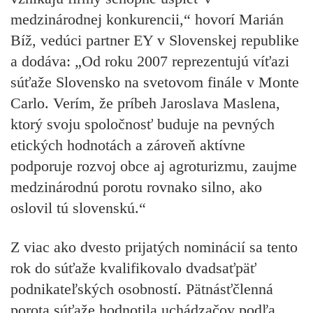
medzinárodnej konkurencii,“ hovorí
Marián
Bíž
, vedúci partner EY v Slovenskej republike
a dodáva: „Od roku 2007 reprezentujú víťazi
súťaže Slovensko na svetovom finále v Monte
Carlo. Verím, že príbeh Jaroslava Maslena,
ktorý svoju spoločnosť buduje na pevných
etických hodnotách a zároveň aktívne
podporuje rozvoj obce aj agroturizmu, zaujme
medzinárodnú porotu rovnako silno, ako
oslovil tú slovenskú.“
Z viac ako dvesto prijatých nominácií sa tento
rok do súťaže kvalifikovalo dvadsaťpäť
podnikateľských osobností. Pätnásťčlenná
porota súťaže hodnotila uchádzačov podľa