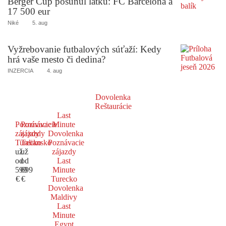
Berger Cup posunul latku: FC Barcelona a
17 500 eur
Niké
5. aug
Vyžrebovanie futbalových súťaží: Kedy
hrá vaše mesto či dedina?
INZERCIA
4. aug
Dovolenka
Reštaurácie
Last
Poznávacie
Poznávacie
Minute
zájazdy
zájazdy
Dovolenka
Turecko
Taliansko
Poznávacie
už
už
zájazdy
od
od
Last
599
699
Minute
€
€
Turecko
Dovolenka
Maldivy
Last
Minute
Egypt