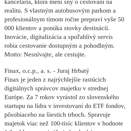
kancelária, ktorá mení sny o cestovaní na
realitu. S vlastným autobusovým parkom a
profesionálnym tímom ročne prepraví vyše 50
000 klientov a ponúka stovky destinácií.
Inovácie, digitalizácia a spoľahlivý servis
robia cestovanie dostupným a pohodlným.
Motto: Nesnívajte, ale cestujte.
Finax, o.c.p., a. s. - Juraj Hrbatý
Finax je jeden z najrýchlejšie rastúcich
digitálnych správcov majetku v strednej
Európe. Za 7 rokov vyrástol zo slovenského
startupu na lídra v investovaní do ETF fondov,
pôsobiaceho na šiestich trhoch. Spravuje
majetok viac než 100-tisíc klientov v hodnote