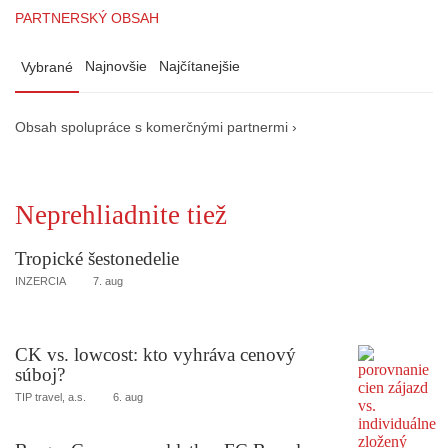
PARTNERSKÝ OBSAH
Najnovšie
Najčítanejšie
Vybrané
Obsah spolupráce s komerčnými partnermi ›
Neprehliadnite tiež
Tropické šestonedelie
INZERCIA
7. aug
CK vs. lowcost: kto vyhráva cenový
súboj?
TIP travel, a.s.
6. aug