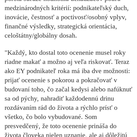
medzinárodných kritérií: podnikateľský duch,
inovácie, čestnosť a poctivosť/osobný vplyv,
finančné výsledky, strategická orientácia,
celoštátny/globálny dosah.
"Každý, kto dostal toto ocenenie musel roky
riadne makať a možno aj veľa riskovať. Teraz
ako EY podnikateľ roka má iba dve možnosti:
prijať ocenenie s pokorou a pokračovať v
budovaní toho, čo začal kedysi alebo nafúknuť
sa od pýchy, nahradiť každodennú drinu
rozdávaním rád do života a rýchlo prísť o
všetko, čo bolo vybudované. Som
presvedčený, že toto ocenenie prináša do
života človeka nielen uznanie, ale aj dôležitú