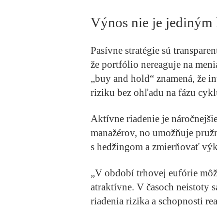
Výnos nie je jediným 
Pasívne stratégie sú transparen
že portfólio nereaguje na meni
„buy and hold“ znamená, že i
riziku bez ohľadu na fázu cykl
Aktívne riadenie je náročnejši
manažérov, no umožňuje pružn
s hedžingom a zmierňovať vý
„V období trhovej eufórie môž
atraktívne. V časoch neistoty
riadenia rizika a schopnosti r