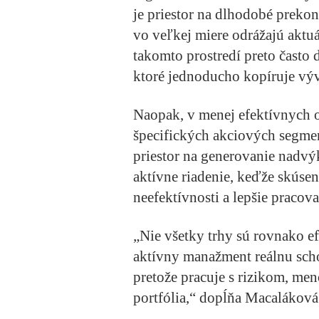
je priestor na dlhodobé preko
vo veľkej miere odrážajú aktu
takomto prostredí preto často 
ktoré jednoducho kopíruje vývo
Naopak, v menej efektívnych o
špecifických akciových segment
priestor na generovanie nadvýk
aktívne riadenie, keďže skúse
neefektívnosti a lepšie pracova
„Nie všetky trhy sú rovnako e
aktívny manažment reálnu sch
pretože pracuje s rizikom, me
portfólia,“ dopĺňa Macaláková