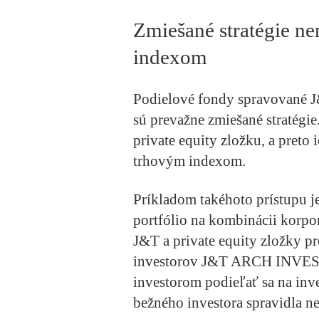
Zmiešané stratégie n
indexom
Podielové fondy spravov
sú prevažne zmiešané stratégi
private equity zložku, a pret
trhovým indexom.
Príkladom takéhoto prístupu
portfólio na kombinácii korpo
J&T a private equity zložky p
investorov J&T ARCH INVEST
investorom podieľať sa na inves
bežného investora spravidla n