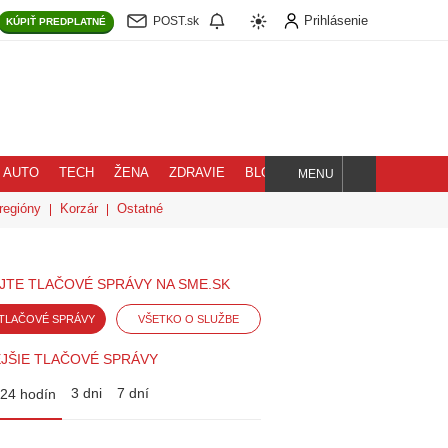
Prihlásenie
POST.sk
KÚPIŤ
PREDPLATNÉ
AUTO
TECH
ŽENA
ZDRAVIE
BLOG
MENU
Hľadaj
regióny
Korzár
Ostatné
JTE TLAČOVÉ SPRÁVY NA SME.SK
TLAČOVÉ SPRÁVY
VŠETKO O SLUŽBE
JŠIE TLAČOVÉ SPRÁVY
3 dni
7 dní
24 hodín