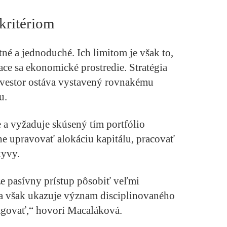
kritériom
tné a jednoduché. Ich limitom je však to,
ace sa ekonomické prostredie. Stratégia
nvestor ostáva vystavený rovnakému
u.
e a vyžaduje skúsený tím portfólio
e upravovať alokáciu kapitálu, pracovať
kyvy.
e pasívny prístup pôsobiť veľmi
 sa však ukazuje význam disciplinovaného
eagovať,“ hovorí Macaláková.