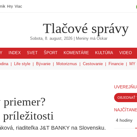
ník
Hry
Viac
Tlačové správy
Sobota, 8. august, 2026
| Meniny má
Oskar
Y
INDEX
SVET
ŠPORT
KOMENTÁRE
KULTÚRA
VIDEO
odina
Life style
Bývanie
Motorizmus
Cestovanie
Financie
MY 
UVEREJŇU
ý priemer?
OBJEDNAŤ 
NAJČÍTANE
príležitosti
4 hodiny
áková, riaditeľka J&T BANKY na Slovensku.