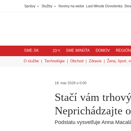
Správy
Služby
Noviny na webe
Last Minute Dovolenka
Slov
SME.SK
SME MINÚTA
DOMOV
REGIÓN
℃
23
O službe
Technológie
Obchod
Zdravie
Žena, šport, r
16. mar 2026 o 0:00
Stačí vám trhov
Neprichádzajte o 
Podstatu vysvetľuje Anna Macal