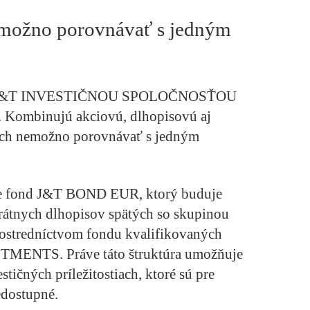
emožno porovnávať s jedným
ané J&T INVESTIČNOU SPOLOČNOSŤOU
e. Kombinujú akciovú, dlhopisovú aj
o ich nemožno porovnávať s jedným
 je fond J&T BOND EUR, ktorý buduje
rátnych dlhopisov spätých so skupinou
rostredníctvom fondu kvalifikovaných
MENTS. Práve táto štruktúra umožňuje
tičných príležitostiach, ktoré sú pre
edostupné.