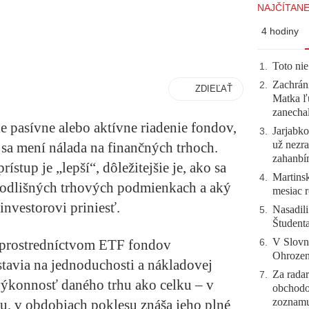
NAJČÍTANE
4 hodiny
Toto nie
1
.
Zachráni
2
.
ZDIEĽAŤ
Matka ľu
zanecha
ie pasívne alebo aktívne riadenie fondov,
Jarjabk
3
.
už nezra
 sa mení nálada na finančných trhoch.
zahanb
rístup je „lepší“, dôležitejšie je, ako sa
Martinsk
4
.
 v odlišných trhových podmienkach a aký
mesiac r
nvestorovi priniesť.
Nasadili
5
.
Študent
V Slovn
y prostredníctvom ETF fondov
6
.
Ohrozeni
stavia na jednoduchosti a nákladovej
Za radar
7
.
 výkonnosť daného trhu ako celku – v
obchodo
zoznam
tu, v obdobiach poklesu znáša jeho plné