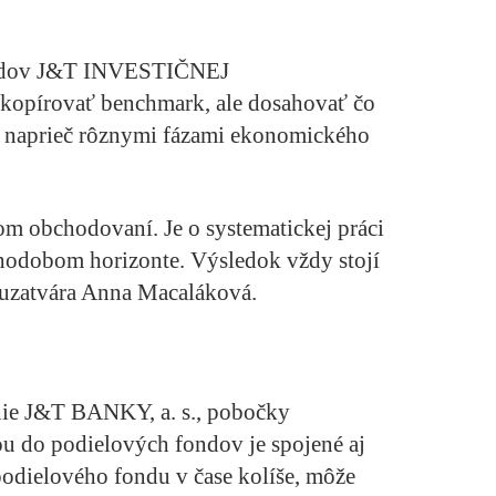
ondov J&T INVESTIČNEJ
opírovať benchmark, ale dosahovať čo
ka naprieč rôznymi fázami ekonomického
tom obchodovaní. Je o systematickej práci
dlhodobom horizonte. Výsledok vždy stojí
“ uzatvára Anna Macaláková.
nie J&T BANKY, a. s., pobočky
ou do podielových fondov je spojené aj
podielového fondu v čase kolíše, môže