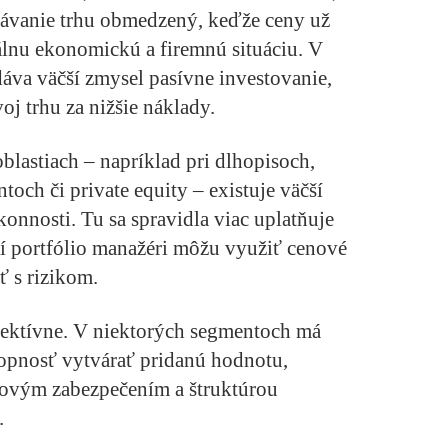
návanie trhu obmedzený, keďže ceny už
álnu ekonomickú a firemnú situáciu. V
dáva väčší zmysel pasívne investovanie,
j trhu za nižšie náklady.
blastiach – napríklad pri dlhopisoch,
och či private equity – existuje väčší
onnosti. Tu sa spravidla viac uplatňuje
ní portfólio manažéri môžu využiť cenové
ť s rizikom.
fektívne. V niektorých segmentoch má
opnosť vytvárať pridanú hodnotu,
novým zabezpečením a štruktúrou
.