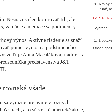
Kto by 
8
.
jasný, n
PARTNERS
u. Nesnaží sa len kopírovať trh, ale
s, valuácie a meniace sa podmienky.
Vybrané
rhový výnos. Aktívne riadenie sa snaží
Tropické
izovať pomer výnosu a podstúpeného
Obsah spol
“ vysvetľuje Anna Macaláková, riaditeľka
edsedníčka predstavenstva J&T
TI.
je rovnaká všade
 sa výrazne prejavuje v rôznych
 častiach, ako sú veľké americké akcie,