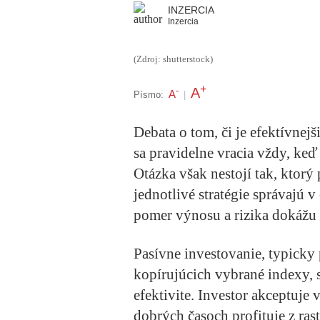
INZERCIA
Inzercia
(Zdroj: shutterstock)
+
A
-
A
Písmo:
|
Debata o tom, či je efektívnejš
sa pravidelne vracia vždy, keď
Otázka však nestojí tak, ktorý p
jednotlivé stratégie správajú
pomer výnosu a rizika dokážu i
Pasívne investovanie, typick
kopírujúcich vybrané indexy, 
efektivite. Investor akceptuje
dobrých časoch profituje z ras