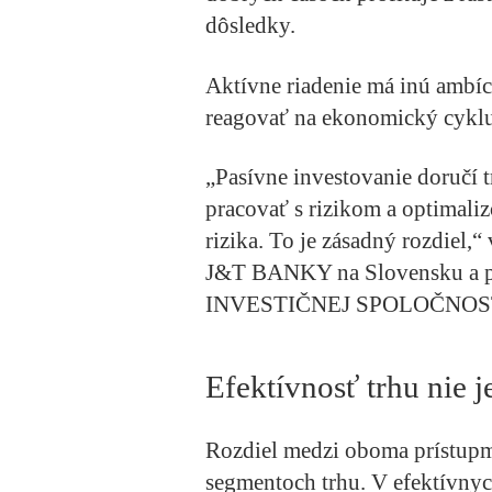
dôsledky.
Aktívne riadenie má inú ambíci
reagovať na ekonomický cyklu
„Pasívne investovanie doručí t
pracovať s rizikom a optimal
rizika. To je zásadný rozdiel,
J&T BANKY na Slovensku a pr
INVESTIČNEJ SPOLOČNOS
Efektívnosť trhu nie 
Rozdiel medzi oboma prístupmi
segmentoch trhu. V efektívnych