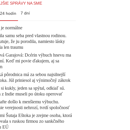
JŠIE SPRÁVY NA SME
7 dní
24 hodín
 je normálne
la samu seba pred vlastnou rodinou.
tuje, že ju porodila, namiesto lásky
la len traumu
ová Garajová: Dcérin výbuch hnevu ma
ní. Keď mi povie ďakujem, aj sa
ím
á pôrodnica má za sebou najsilnejší
oka. Júl priniesol aj výnimočný zákrok
 si kukly, jeden sa spýtal, odkiaľ sú.
a z Indie museli po útoku operovať
afte došlo k menšiemu výbuchu.
e verejnosti nehrozí, tvrdí spoločnosť
mi Šutaja Eštoka je zrejme osoba, ktorá
vala s ruskou firmou zo sankčného
u EÚ