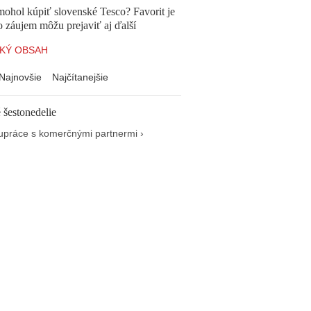
mohol kúpiť slovenské Tesco? Favorit je
o záujem môžu prejaviť aj ďalší
KÝ OBSAH
Najnovšie
Najčítanejšie
 šestonedelie
upráce s komerčnými partnermi ›