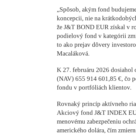
„Spôsob, akým fond budujeme 
koncepcii, nie na krátkodobých
že J&T BOND EUR získal v ro
podielový fond v kategórii z
to ako prejav dôvery investoro
Macaláková.
K 27. februáru 2026 dosiahol
(NAV) 655 914 601,85 €, čo po
fondu v portfóliách klientov.
Rovnaký princíp aktívneho ria
Akciový fond J&T INDEX EUR
menovému zabezpečeniu ochrán
amerického dolára, čím zmier