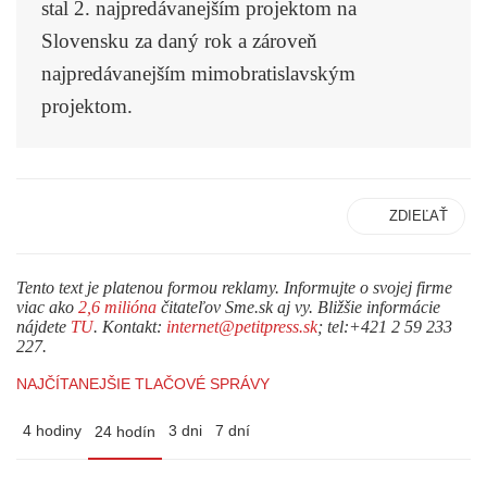
stal 2. najpredávanejším projektom na
Slovensku za daný rok a zároveň
najpredávanejším mimobratislavským
projektom.
ZDIEĽAŤ
Tento text je platenou formou reklamy. Informujte o svojej firme
viac ako
2,6 milióna
čitateľov Sme.sk aj vy. Bližšie informácie
nájdete
TU
. Kontakt:
internet@petitpress.sk
; tel:+421 2 59 233
227.
NAJČÍTANEJŠIE TLAČOVÉ SPRÁVY
4 hodiny
3 dni
7 dní
24 hodín