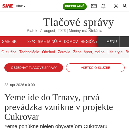
Viac
PREDPLATNÉ
Tlačové správy
Piatok, 7. august, 2026
| Meniny má
Štefánia
℃
SME.SK
SME MINÚTA
DOMOV
REGIÓNY
INDEX
SVET
22
MENU
O službe
Technológie
Obchod
Zdravie
Žena, šport, rodina
Life style
B
OBJEDNAŤ TLAČOVÉ SPRÁVY
VŠETKO O SLUŽBE
23. apr 2026 o 0:00
Yeme ide do Trnavy, prvá
prevádzka vznikne v projekte
Cukrovar
Yeme ponúkne nielen obyvateľom Cukrovaru