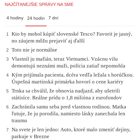
NAJČÍTANEJŠIE SPRÁVY NA SME
4 hodiny
7 dní
24 hodín
Kto by mohol kúpiť slovenské Tesco? Favorit je jasný,
1
no záujem môžu prejaviť aj ďalší
Toto nie je normálne
2
Vlastnil ju mafián, teraz Vietnamci. Vzácnu vilu
3
demontujú neznámi muži, polícia zatiaľ nepomohla
Kým prijímala pacienta, dcéra vedľa ležala s horúčkou.
4
Úspešná martinská primárka hovorí o cene kariéry
Trnka sa chválil, že obnovia nadjazd, aby ušetrili
5
státisíce. Reálne prídu o 1,8 milióna z eurofondov
Zachránila samu seba pred vlastnou rodinou. Matka
6
ľutuje, že ju porodila, namiesto lásky zanechala len
traumu
Na svete je len jedno: Auto, ktoré malo zmeniť dejiny,
7
parkuje v Brezne