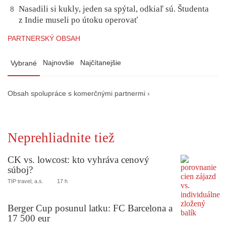
Nasadili si kukly, jeden sa spýtal, odkiaľ sú. Študenta
8
z Indie museli po útoku operovať
PARTNERSKÝ OBSAH
Najnovšie
Najčítanejšie
Vybrané
Obsah spolupráce s komerčnými partnermi ›
Neprehliadnite tiež
CK vs. lowcost: kto vyhráva cenový
súboj?
TIP travel, a.s.
17 h
Berger Cup posunul latku: FC Barcelona a
17 500 eur