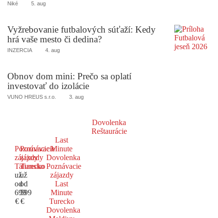
Niké
5. aug
Vyžrebovanie futbalových súťaží: Kedy
hrá vaše mesto či dedina?
INZERCIA
4. aug
Obnov dom mini: Prečo sa oplatí
investovať do izolácie
VUNO HREUS s.r.o.
3. aug
Dovolenka
Reštaurácie
Last
Poznávacie
Poznávacie
Minute
zájazdy
zájazdy
Dovolenka
Taliansko
Turecko
Poznávacie
už
už
zájazdy
od
od
Last
699
599
Minute
€
€
Turecko
Dovolenka