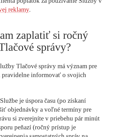
 klienta poplatok za používanie Služby v
vej reklamy
.
m zaplatiť si ročný
 Tlačové správy?
 služby Tlačové správy má význam pre
a pravidelne informovať o svojich
lužbe je úspora času (po získaní
ešiť objednávky a voľné termíny pre
rávu si zverejníte v priebehu pár minút
sporu peňazí (ročný prístup je
verejnenia samostatných správ na