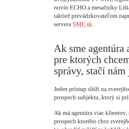
novín ECHO a mesačníky Lišia
taktiež prevádzkovateľom naj
servera
SME.sk
.
Ak sme agentúra 
pre ktorých chcem
správy, stačí nám 
Jeden prístup slúži na zverejň
prospech subjektu, ktorý si prís
Ak má agentúra viac klientov, 
prospech ktorého chce zverejň