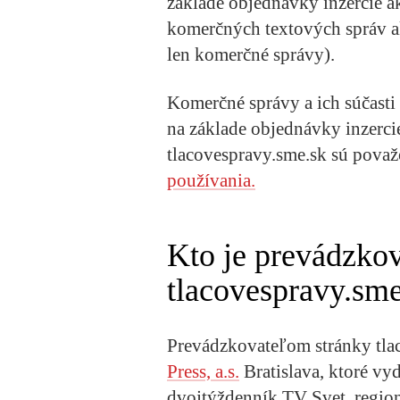
základe objednávky inzercie ak
komerčných textových správ ak
len komerčné správy).
Komerčné správy a ich súčasti
na základe objednávky inzerci
tlacovespravy.sme.sk sú považ
používania.
Kto je prevádzko
tlacovespravy.sme
Prevádzkovateľom stránky tla
Press, a.s.
Bratislava, ktoré v
dvojtýždenník TV Svet, regio