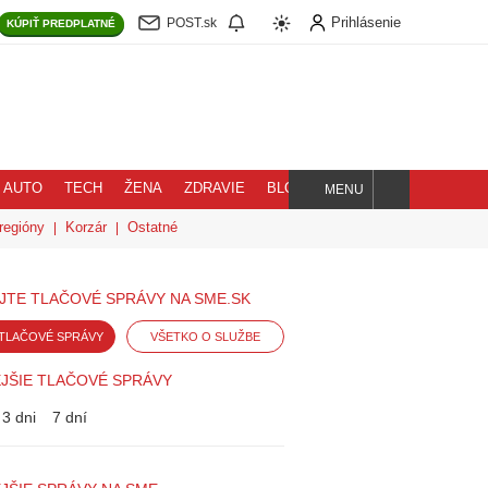
Prihlásenie
POST.sk
KÚPIŤ
PREDPLATNÉ
AUTO
TECH
ŽENA
ZDRAVIE
BLOG
MENU
Hľadaj
regióny
Korzár
Ostatné
JTE TLAČOVÉ SPRÁVY NA SME.SK
TLAČOVÉ SPRÁVY
VŠETKO O SLUŽBE
JŠIE TLAČOVÉ SPRÁVY
3 dni
7 dní