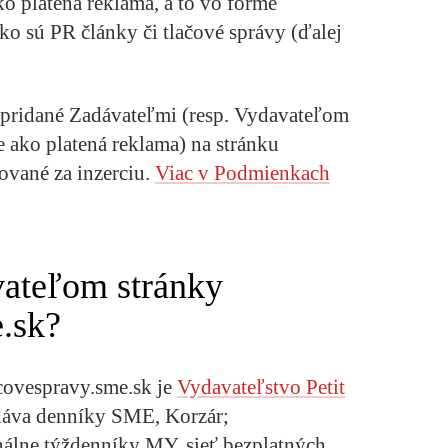
o platená reklama, a to vo forme
o sú PR články či tlačové správy (ďalej
 pridané Zadávateľmi (resp. Vydavateľom
e ako platená reklama) na stránku
ované za inzerciu.
Viac v Podmienkach
vateľom stránky
.sk?
covespravy.sme.sk je
Vydavateľstvo Petit
ydáva denníky SME, Korzár;
nálne týždenníky MY, sieť bezplatných