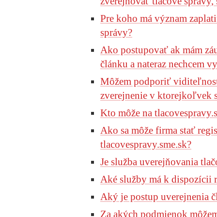
zverejňovať tlačové správy, 
Pre koho má význam zaplatiť
správy?
Ako postupovať ak mám záu
článku a nateraz nechcem vy
Môžem podporiť viditeľnosť
zverejnenie v ktorejkoľvek 
Kto môže na tlacovespravy.
Ako sa môže firma stať reg
tlacovespravy.sme.sk?
Je služba uverejňovania tla
Aké služby má k dispozícii 
Aký je postup uverejnenia č
Za akých podmienok môžem u