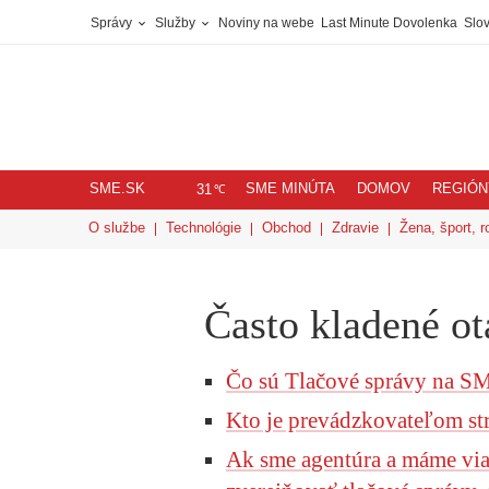
Správy
Služby
Noviny na webe
Last Minute Dovolenka
Slov
SME.SK
SME MINÚTA
DOMOV
REGIÓN
℃
31
O službe
Technológie
Obchod
Zdravie
Žena, šport, r
Často kladené o
Čo sú Tlačové správy na S
Kto je prevádzkovateľom st
Ak sme agentúra a máme via