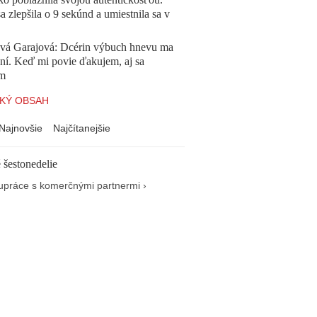
a zlepšila o 9 sekúnd a umiestnila sa v
ová Garajová: Dcérin výbuch hnevu ma
ní. Keď mi povie ďakujem, aj sa
ím
KÝ OBSAH
Najnovšie
Najčítanejšie
 šestonedelie
upráce s komerčnými partnermi ›