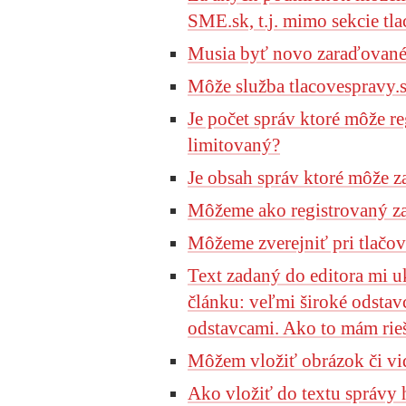
SME.sk, t.j. mimo sekcie tl
Musia byť novo zaraďované 
Môže služba tlacovespravy.
Je počet správ ktoré môže re
limitovaný?
Je obsah správ ktoré môže 
Môžeme ako registrovaný za
Môžeme zverejniť pri tlačove
Text zadaný do editora mi uk
článku: veľmi široké odstav
odstavcami. Ako to mám rie
Môžem vložiť obrázok či vid
Ako vložiť do textu správy 