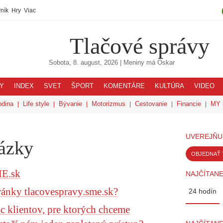
ník
Hry
Viac
Tlačové správy
Sobota, 8. august, 2026
| Meniny má
Oskar
Y
INDEX
SVET
ŠPORT
KOMENTÁRE
KULTÚRA
VIDEO
odina
Life style
Bývanie
Motorizmus
Cestovanie
Financie
MY 
UVEREJŇU
tázky
OBJEDNAŤ 
ME.sk
NAJČÍTANE
ránky tlacovespravy.sme.sk?
24 hodín
c klientov, pre ktorých chceme