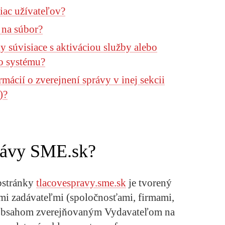
iac užívateľov?
 na súbor?
y súvisiace s aktiváciou služby alebo
do systému?
rmácií o zverejnení správy v inej sekcii
)?
rávy SME.sk?
bstránky
tlacovespravy.sme.sk
je tvorený
ými zadávateľmi (spoločnosťami, firmami,
aj obsahom zverejňovaným Vydavateľom na