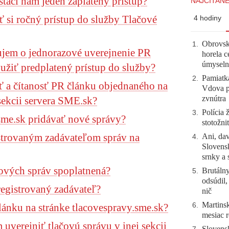
stačí nám jeden zaplatený prístup?
NAJČÍTANE
 si ročný prístup do služby Tlačové
4 hodiny
Obrovsk
1
.
jem o jednorazové uverejnenie PR
horela c
úmyseln
užiť predplatený prístup do služby?
Pamiatk
2
.
 a čítanosť PR článku objednaného na
Vdova p
zvnútra
sekcii servera SME.sk?
Polícia 
3
.
sme.sk pridávať nové správy?
stotožni
istrovaným zadávateľom správ na
Ani, dav
4
.
Slovensk
srnky a 
čových správ spoplatnená?
Brutálny
5
.
odsúdil,
registrovaný zadávateľ?
nič
Martinsk
lánku na stránke tlacovespravy.sme.sk?
6
.
mesiac r
verejniť tlačovú správu v inej sekcii
Slovensk