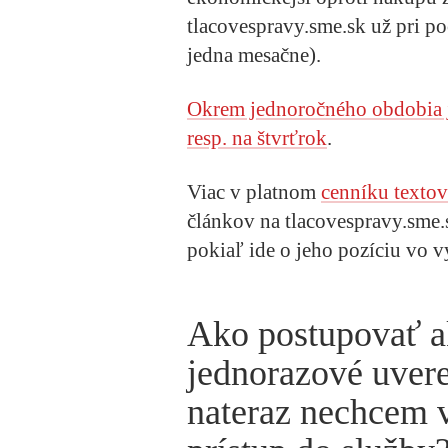
tlacovespravy.sme.sk už pri p
jedna mesačne).
Okrem jednoročného obdobia j
resp. na štvrťrok
.
Viac v platnom
cenníku textov
článkov na tlacovespravy.sme
pokiaľ ide o jeho pozíciu vo 
Ako postupovať 
jednorazové uvere
nateraz nechcem 