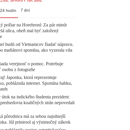
JŠIE SPRÁVY NA SME
7 dní
24 hodín
ý požiar na Horehroní: Za pár minút
elá ulica, oheň mal byť založený
e
ari budú od Vietnamcov žiadať nápravu.
o mafiánovi spomína, ako vyzerala vila
žiada verejnosť o pomoc. Potrebuje
ť osobu z fotografie
aj! Japonka, ktorá reprezentuje
o, pobláznila internet. Spomína babku,
sneh
 útok na indického študenta prezident
 predsedovia koaličných strán nepovedali
á pôrodnica má za sebou najsilnejší
oka. Júl priniesol aj výnimočný zákrok
o pobláznila svojou autentickosťou.