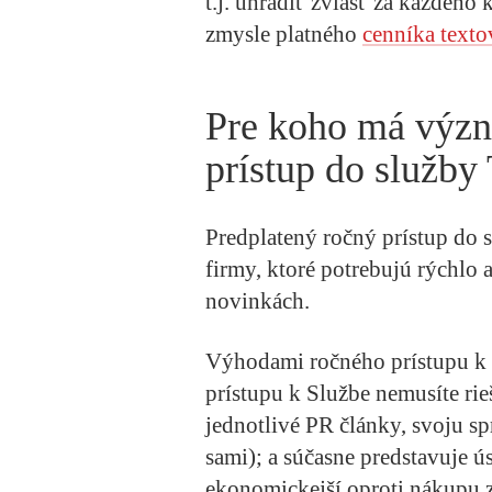
t.j. uhradiť zvlášť za každého
zmysle platného
cenníka texto
Pre koho má význa
prístup do služby
Predplatený ročný prístup do
firmy, ktoré potrebujú rýchlo 
novinkách.
Výhodami ročného prístupu k S
prístupu k Službe nemusíte ri
jednotlivé PR články, svoju sp
sami); a súčasne predstavuje ú
ekonomickejší oproti nákupu z