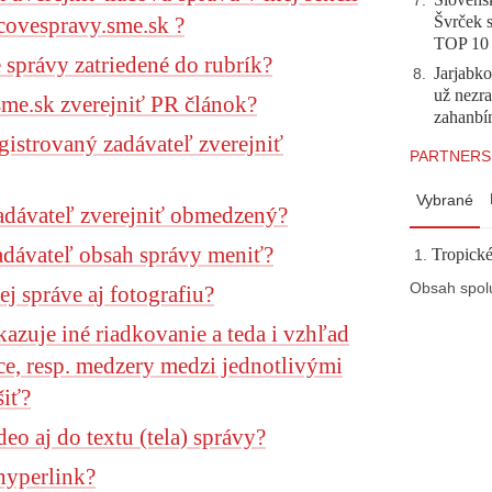
7
.
acovespravy.sme.sk ?
Švrček s
TOP 10
správy zatriedené do rubrík?
Jarjabk
8
.
už nezra
sme.sk zverejniť PR článok?
zahanb
gistrovaný zadávateľ zverejniť
PARTNERS
Vybrané
zadávateľ zverejniť obmedzený?
dávateľ obsah správy meniť?
Tropické
Obsah spol
j správe aj fotografiu?
azuje iné riadkovanie a teda i vzhľad
ce, resp. medzery medzi jednotlivými
šiť?
eo aj do textu (tela) správy?
hyperlink?