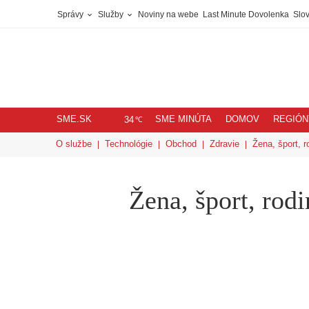
Správy
Služby
Noviny na webe
Last Minute Dovolenka
Slov
SME.SK
SME MINÚTA
DOMOV
REGIÓN
℃
34
O službe
Technológie
Obchod
Zdravie
Žena, šport, r
Žena, šport, rodi