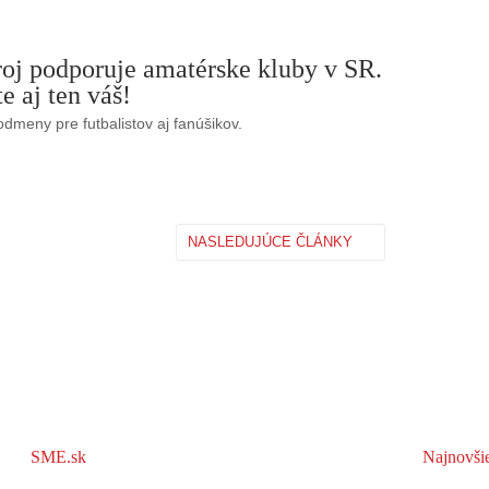
roj podporuje amatérske kluby v SR.
e aj ten váš!
odmeny pre futbalistov aj fanúšikov.
NASLEDUJÚCE ČLÁNKY
SME.sk
Najnovši