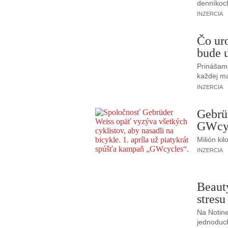
denníkoc
INZERCIA
Čo ur
bude u
Prinášame
každej m
INZERCIA
Gebrü
GWcy
Milión kil
INZERCIA
Beaut
stresu
Na Notine
jednoduch