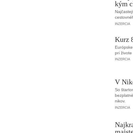
kým c
Najčastej
cestovnéh
INZERCIA
Kurz 
Európske 
pri živote
INZERCIA
V Nik
So štarto
bezplatné
nikov.
INZERCIA
Najkra
majst