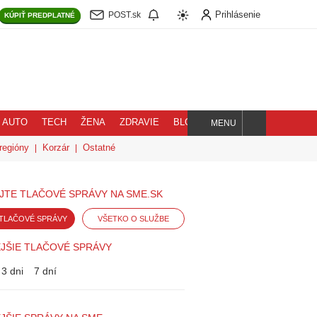
Prihlásenie
POST.sk
KÚPIŤ
PREDPLATNÉ
AUTO
TECH
ŽENA
ZDRAVIE
BLOG
MENU
Hľadaj
regióny
Korzár
Ostatné
JTE TLAČOVÉ SPRÁVY NA SME.SK
TLAČOVÉ SPRÁVY
VŠETKO O SLUŽBE
JŠIE TLAČOVÉ SPRÁVY
3 dni
7 dní