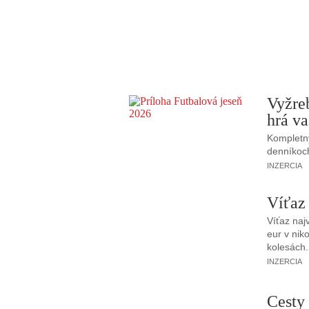
Vyžre
hrá va
Kompletný
denníkoc
INZERCIA
Víťaz
Víťaz naj
eur v nik
kolesách.
INZERCIA
Cesty 