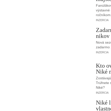
Fanúšikov
výstavné g
ročníkom
INZERCIA
Zadar
nikov
Nová sezó
zadarmo z
INZERCIA
Kto o
Niké 
Zostávajú
Trúfnete 
Niké?
INZERCIA
Niké l
vlastn