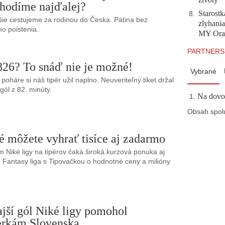
hodíme najďalej?
Starostk
8
.
šie cestujeme za rodinou do Česka. Pätina bez
zlyhani
o poistenia.
MY Ora
PARTNERS
826? To snáď nie je možné!
Vybrané
poháre si náš tipér užil naplno. Neuveriteľný tiket držal
 gól z 82. minúty.
Na dovol
Obsah spol
é môžete vyhrať tisíce aj zadarmo
m Niké ligy na tipérov čaká široká kurzová ponuka aj
 Fantasy liga s Tipovačkou o hodnotné ceny a milióny
jší gól Niké ligy pomohol
erkám Slovenska