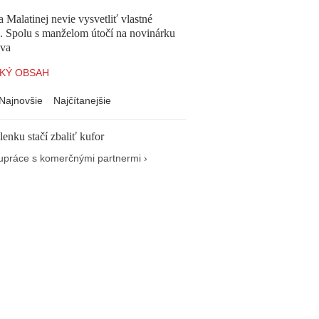
a Malatinej nevie vysvetliť vlastné
a. Spolu s manželom útočí na novinárku
va
KÝ OBSAH
Najnovšie
Najčítanejšie
enku stačí zbaliť kufor
upráce s komerčnými partnermi ›