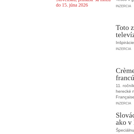
INZERCIA
Toto z
televí
Inšpiráci
INZERCIA
Crème
francú
11. roční
herecké n
Française
INZERCIA
Slová
ako v
Špeciálnu