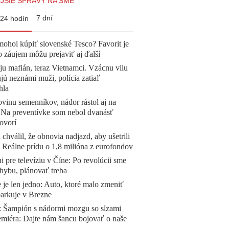
JŠIE SPRÁVY NA SME
7 dní
24 hodín
mohol kúpiť slovenské Tesco? Favorit je
o záujem môžu prejaviť aj ďalší
 ju mafián, teraz Vietnamci. Vzácnu vilu
ú neznámi muži, polícia zatiaľ
hla
vinu semenníkov, nádor rástol aj na
. Na preventívke som nebol dvanásť
ovorí
 chválil, že obnovia nadjazd, aby ušetrili
e. Reálne prídu o 1,8 milióna z eurofondov
ni pre televíziu v Číne: Po revolúcii sme
chybu, plánovať treba
 je len jedno: Auto, ktoré malo zmeniť
parkuje v Brezne
Šampión s nádormi mozgu so slzami
emiéra: Dajte nám šancu bojovať o naše