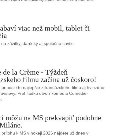
abaví viac než mobil, tablet či
zia
e na zážitky, darčeky aj spoločné chvíle
 de la Crème - Týždeň
zskeho filmu začína už čoskoro!
k prinesie to najlepšie z francúzskeho filmu aj hviezdne
ávštevy. Prehliadku otvorí komédia Comédie-
.
ci môžu na MS prekvapiť podobne
 Miláne.
 prílohu k MS v hokeji 2026 nájdete už dnes v