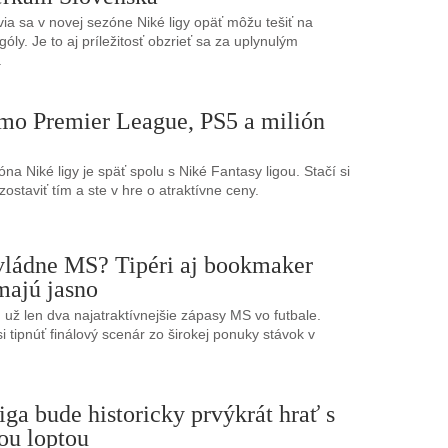
ia sa v novej sezóne Niké ligy opäť môžu tešiť na
óly. Je to aj príležitosť obzrieť sa za uplynulým
.
mo Premier League, PS5 a milión
na Niké ligy je späť spolu s Niké Fantasy ligou. Stačí si
ostaviť tím a ste v hre o atraktívne ceny.
vládne MS? Tipéri aj bookmaker
majú jasno
 už len dva najatraktívnejšie zápasy MS vo futbale.
si tipnúť finálový scenár zo širokej ponuky stávok v
iga bude historicky prvýkrát hrať s
ou loptou