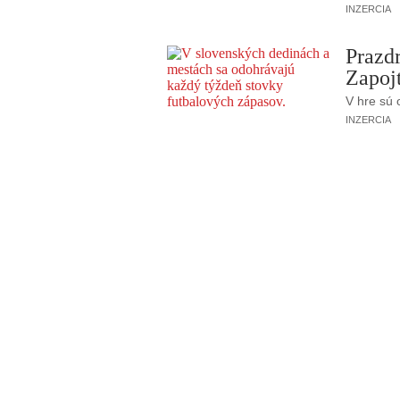
INZERCIA
Prazd
Zapojt
V hre sú 
INZERCIA