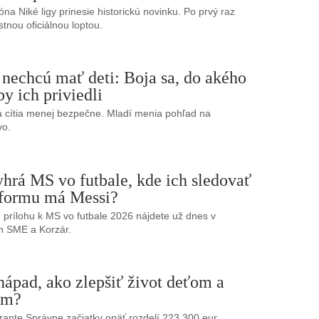
na Niké ligy prinesie historickú novinku. Po prvý raz
stnou oficiálnou loptou.
nechcú mať deti: Boja sa, do akého
by ich priviedli
a cítia menej bezpečne. Mladí menia pohľad na
vo.
hrá MS vo futbale, kde ich sledovať
 formu má Messi?
 prílohu k MS vo futbale 2026 nájdete už dnes v
h SME a Korzár.
ápad, ako zlepšiť život deťom a
ým?
rante Správne začiatky opäť rozdelí 223 300 eur.