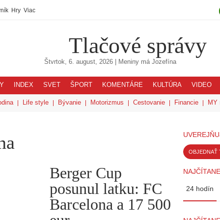
ník
Hry
Viac
Tlačové správy
Štvrtok, 6. august, 2026
| Meniny má
Jozefína
Y
INDEX
SVET
ŠPORT
KOMENTÁRE
KULTÚRA
VIDEO
odina
Life style
Bývanie
Motorizmus
Cestovanie
Financie
MY 
UVEREJŇU
na
OBJEDNAŤ 
Berger Cup
NAJČÍTANE
posunul latku: FC
24 hodín
Barcelona a 17 500