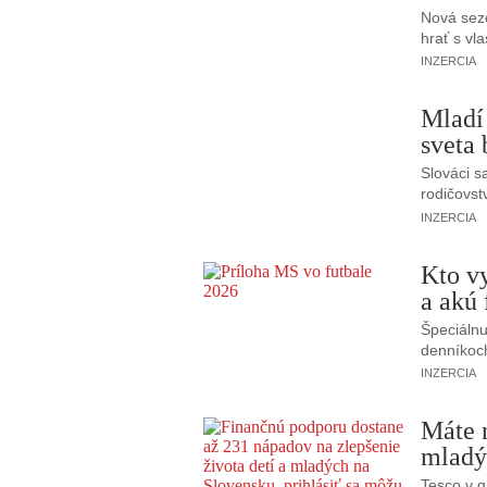
Nová sezó
hrať s vla
INZERCIA
Mladí 
sveta 
Slováci s
rodičovst
INZERCIA
Kto vy
a akú
Špeciálnu
denníkoc
INZERCIA
Máte n
mlad
Tesco v g