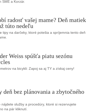
h SME a Korzár.
obí radosť vašej mame? Deň matiek
ž túto nedeľu
 tipy na darčeky, ktoré potešia a spríjemnia tento deň
ame.
der Weiss spúšťa piatu sezónu
cles
ometrov na bicykli: Zapoj sa aj TY a získaj ceny!
y deň bez plánovania a zbytočného
 nájdete služby a procedúry, ktoré si rezervujete
o na pár kliknutí.