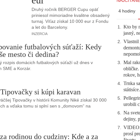
eur
NAJČÍTANE
Druhý ročník BERGER Cupu opäť
4 hodiny
priniesol mimoriadne kvalitne obsadený
turnaj. Víťaz získal 10 000 eur z Fondu
Kto by 
a let do Barcelony.
1
.
jasný, n
INZERCIA
Vlastnil
2
.
bovanie futbalových súťaží: Kedy
demontuj
še mesto či dedina?
nepomo
Mal rako
 rozpis domácich futbalových súťaží už dnes v
3
.
h SME a Korzár.
obličke
rokov, h
Trnka sa
4
.
státisíc
 Tipovačky si kúpi karavan
Pellegri
5
.
väčšej Tipovačky v histórii Komunity Niké získal 30 000
urobili 
och a vďaka tomu si splní sen s „domovom“ na
Na svete
6
.
dejiny, 
VIDEO: 
7
.
prosí pr
za rodinou do cudziny: Kde a za
životy