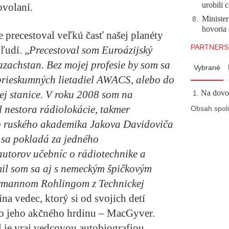
urobili 
povolaní.
Minister
8
.
hovoria 
 precestoval veľkú časť našej planéty
PARTNERS
ľudí. „
Precestoval som Euroázijský
azachstan. Bez mojej profesie by som sa
Vybrané
prieskumných lietadiel AWACS, alebo do
ej stanice. V roku 2008 som na
Na dovol
l nestora rádiolokácie, takmer
Obsah spol
ho ruského akademika Jakova Davidoviča
 sa pokladá za jedného
autorov učebníc o rádiotechnike a
il som sa aj s nemeckým špičkovým
ermannom Rohlingom z Technickej
na vedec, ktorý si od svojich detí
o jeho akčného hrdinu – MacGyver.
je vraj vedcovou autobiografiou.