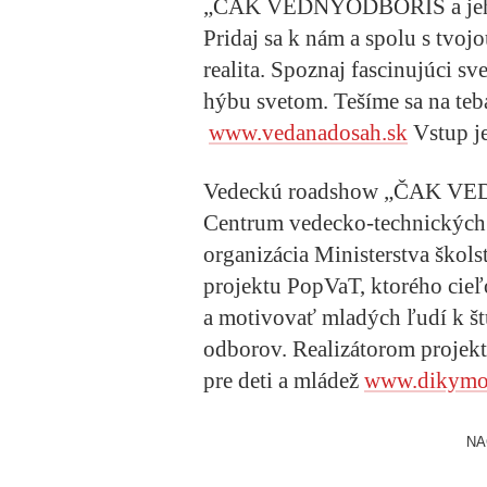
„ČAK VEDNÝODBORIS a jeho c
Pridaj sa k nám a spolu s tvojou 
realita. Spoznaj fascinujúci sv
hýbu svetom. Tešíme sa na teba
www.vedanadosah.sk
Vstup j
Vedeckú roadshow „ČAK VEDN
Centrum vedecko-technických 
organizácia Ministerstva škol
projektu PopVaT, ktorého cieľ
a motivovať mladých ľudí k š
odborov. Realizátorom projekt
pre deti a mládež
www.dikymo
NA