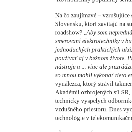
Na čo zaujímavé – vzrušujúce s
Slovensku, ktorí zavítajú na st
roadshow?
„
Aby som neprednáš
smerovaní elektrotechniky v bu
jednoduchých praktických uká
používať aj v bežnom živote. 
nástroje a ... viac ale prezrád
so mnou mohli vykonať tieto e
vynálezca, ktorý strávil takme
Akadémii ozbrojených síl SR, 
technicky vyspelých odborníko
vzdušného priestoru. Dnes vy
technológie v telekomunikačn