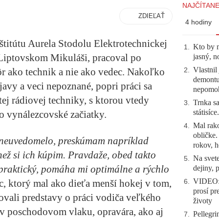
NAJČÍTANE
ZDIEĽAŤ
4 hodiny
nštitútu Aurela Stodolu Elektrotechnickej
Kto by 
1
.
v Liptovskom Mikuláši, pracoval po
jasný, n
Vlastnil
ôr ako technik a nie ako vedec. Nakoľko
2
.
demontuj
avy a veci nepoznané, popri práci sa
nepomo
tej rádiovej techniky, s ktorou vtedy
Trnka sa
3
.
státisíc
ho vynálezcovské začiatky.
Mal rako
4
.
obličke
neuvedomelo, preskúmam napríklad
rokov, h
než si ich kúpim. Pravdaže, obed takto
Na svete
5
.
praktický, pomáha mi optimálne a rýchlo
dejiny, 
VIDEO: 
c, ktorý mal ako dieťa menší hokej v tom,
6
.
prosí pr
ovali predstavy o práci vodiča veľkého
životy
 v poschodovom vlaku, opravára, ako aj
Pellegri
7
.