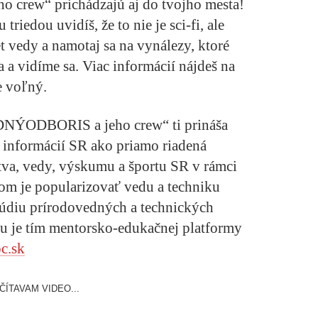
rew“ prichádzajú aj do tvojho mesta!
triedou uvidíš, že to nie je sci-fi, ale
et vedy a namotaj sa na vynálezy, ktoré
 a vidíme sa. Viac informácií nájdeš na
e voľný.
ÝODBORIS a jeho crew“ ti prináša
informácií SR ako priamo riadená
stva, vedy, výskumu a športu SR v rámci
om je popularizovať vedu a techniku
túdiu prírodovedných a technických
u je tím mentorsko-edukačnej platformy
c.sk
ČÍTAVAM VIDEO...