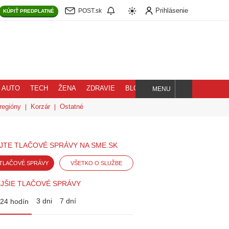
Prihlásenie
POST.sk
KÚPIŤ
PREDPLATNÉ
AUTO
TECH
ŽENA
ZDRAVIE
BLOG
MENU
Hľadaj
regióny
Korzár
Ostatné
JTE TLAČOVÉ SPRÁVY NA SME.SK
TLAČOVÉ SPRÁVY
VŠETKO O SLUŽBE
JŠIE TLAČOVÉ SPRÁVY
3 dni
7 dní
24 hodín