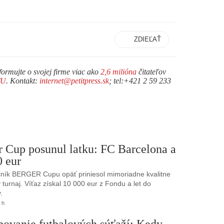
ZDIEĽAŤ
formujte o svojej firme viac ako
2,6 milióna
čitateľov
TU
. Kontakt:
internet@petitpress.sk
; tel:+421 2 59 233
r Cup posunul latku: FC Barcelona a
0 eur
ník BERGER Cupu opäť priniesol mimoriadne kvalitne
turnaj. Víťaz získal 10 000 eur z Fondu a let do
.
 h
bovanie futbalových súťaží: Kedy