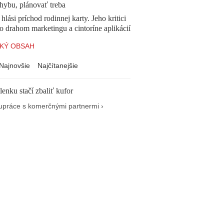
chybu, plánovať treba
 hlási príchod rodinnej karty. Jeho kritici
o drahom marketingu a cintoríne aplikácií
KÝ OBSAH
Najnovšie
Najčítanejšie
enku stačí zbaliť kufor
upráce s komerčnými partnermi ›