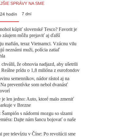
JŠIE SPRÁVY NA SME
7 dní
24 hodín
mohol kúpiť slovenské Tesco? Favorit je
o záujem môžu prejaviť aj ďalší
 ju mafián, teraz Vietnamci. Vzácnu vilu
ú neznámi muži, polícia zatiaľ
hla
 chválil, že obnovia nadjazd, aby ušetrili
e. Reálne prídu o 1,8 milióna z eurofondov
vinu semenníkov, nádor rástol aj na
. Na preventívke som nebol dvanásť
ovorí
 je len jedno: Auto, ktoré malo zmeniť
parkuje v Brezne
Šampión s nádormi mozgu so slzami
emiéra: Dajte nám šancu bojovať o naše
ni pre televíziu v Číne: Po revolúcii sme