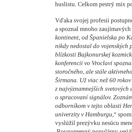
huslistu. Celkom pestrý mix 
Vďaka svojej profesii postupne
a spoznal mnoho zaujímavých 
kontinent, od Španielska po K
nikdy nedostal do vojenských 
blízkosti Bajkonurskej kozmick
konferencii vo Vroclavi spozna
storočného, ale stále aktívne
Širmana. Už viac než 60 rokov
z najvýznamnejších svetových 
o spracovaní signálov. Zoznám
odborníkom v tejto oblasti H
univerzity v Hamburgu
,“ spomí
vyslúžil prezývku nesúcu men
Rovnomenný populárny seriál 