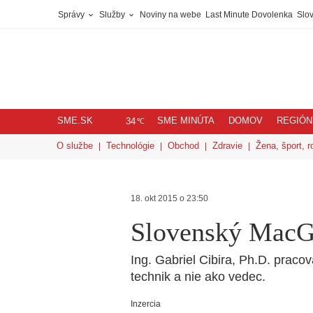
Správy
Služby
Noviny na webe
Last Minute Dovolenka
Slov
SME.SK
SME MINÚTA
DOMOV
REGIÓN
℃
34
O službe
Technológie
Obchod
Zdravie
Žena, šport, r
18. okt 2015 o 23:50
Slovenský MacG
Ing. Gabriel Cibira, Ph.D. praco
technik a nie ako vedec.
Inzercia