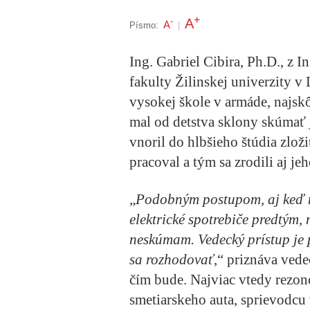
+
A
-
A
Písmo:
|
Ing. Gabriel Cibira, Ph.D., z I
fakulty Žilinskej univerzity 
vysokej škole v armáde, najsk
mal od detstva sklony skúmať j
vnoril do hlbšieho štúdia zloži
pracoval a tým sa zrodili aj je
„
Podobným postupom, aj keď 
elektrické spotrebiče predtým, 
neskúmam. Vedecký prístup je 
sa rozhodovať
,“ priznáva vede
čím bude. Najviac vtedy rezon
smetiarskeho auta, sprievodcu