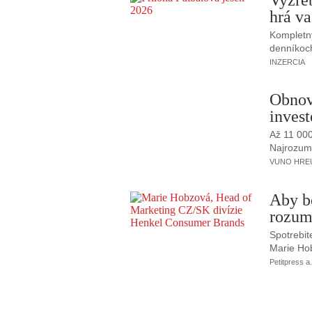
hrá va
Kompletný
denníkoc
INZERCIA
Obnov
invest
Až 11 00
Najrozumne
VUNO HREUS
Aby b
rozum
Spotrebit
Marie Ho
Petitpress a.