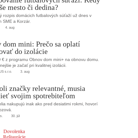
še mesto či dedina?
 rozpis domácich futbalových súťaží už dnes v
h SME a Korzár.
4. aug
 dom mini: Prečo sa oplatí
ovať do izolácie
0 € z programu Obnov dom mini+ na obnovu domu.
jšie je začať pri kvalitnej izolácii.
 s.r.o.
3. aug
oli značky relevantné, musia
ieť svojim spotrebiteľom
elia nakupujú inak ako pred desiatimi rokmi, hovorí
bzová.
s.
30. júl
Dovolenka
Reštaurácie