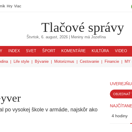
ník
Hry
Viac
Tlačové správy
Štvrtok, 6. august, 2026
| Meniny má
Jozefína
Y
INDEX
SVET
ŠPORT
KOMENTÁRE
KULTÚRA
VIDEO
odina
Life style
Bývanie
Motorizmus
Cestovanie
Financie
MY 
UVEREJŇU
yver
OBJEDNAŤ 
NAJČÍTANE
val po vysokej škole v armáde, najskôr ako
4 hodiny