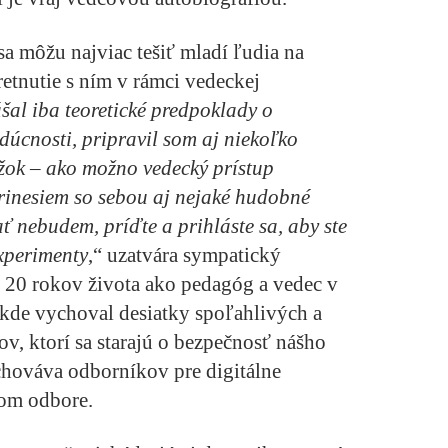
a môžu najviac tešiť mladí ľudia na
retnutie s ním v rámci vedeckej
al iba teoretické predpoklady o
dúcnosti, pripravil som aj niekoľko
žok – ako možno vedecký prístup
Prinesiem so sebou aj nejaké hudobné
zať nebudem, príďte a prihláste sa, aby ste
xperimenty
,“ uzatvára sympatický
r 20 rokov života ako pedagóg a vedec v
kde vychoval desiatky spoľahlivých a
v, ktorí sa starajú o bezpečnosť nášho
chováva odborníkov pre digitálne
om odbore.