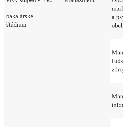
marke
bakalárske
a psy
štúdium
obcho
Mana
ľudsk
zdroj
Manaž
infor