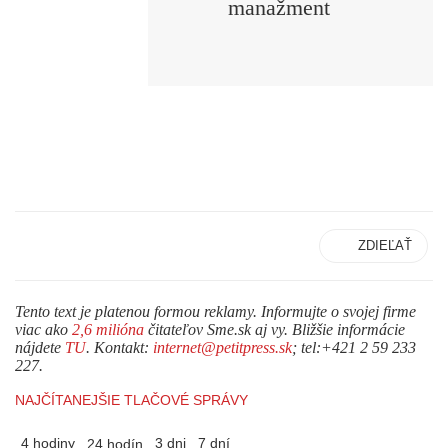
manažment
ZDIEĽAŤ
Tento text je platenou formou reklamy. Informujte o svojej firme
viac ako
2,6 milióna
čitateľov Sme.sk aj vy. Bližšie informácie
nájdete
TU
. Kontakt:
internet@petitpress.sk
; tel:+421 2 59 233
227.
NAJČÍTANEJŠIE TLAČOVÉ SPRÁVY
4 hodiny
3 dni
7 dní
24 hodín