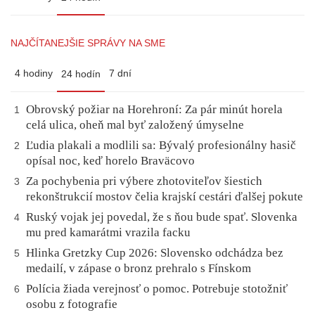
NAJČÍTANEJŠIE SPRÁVY NA SME
4 hodiny
7 dní
24 hodín
Obrovský požiar na Horehroní: Za pár minút horela
1
celá ulica, oheň mal byť založený úmyselne
Ľudia plakali a modlili sa: Bývalý profesionálny hasič
2
opísal noc, keď horelo Braväcovo
Za pochybenia pri výbere zhotoviteľov šiestich
3
rekonštrukcií mostov čelia krajskí cestári ďalšej pokute
Ruský vojak jej povedal, že s ňou bude spať. Slovenka
4
mu pred kamarátmi vrazila facku
Hlinka Gretzky Cup 2026: Slovensko odchádza bez
5
medailí, v zápase o bronz prehralo s Fínskom
Polícia žiada verejnosť o pomoc. Potrebuje stotožniť
6
osobu z fotografie