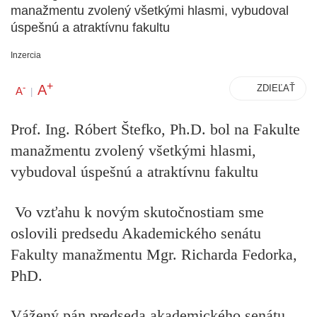
manažmentu zvolený všetkými hlasmi, vybudoval
úspešnú a atraktívnu fakultu
Inzercia
+
A
-
ZDIEĽAŤ
A
|
Prof. Ing. Róbert Štefko, Ph.D. bol na Fakulte
manažmentu zvolený všetkými hlasmi,
vybudoval úspešnú a atraktívnu fakultu
Vo vzťahu k novým skutočnostiam sme
oslovili predsedu Akademického senátu
Fakulty manažmentu Mgr. Richarda Fedorka,
PhD.
Vážený pán predseda akademického senátu,