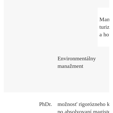
Mana
turiz
a hote
Environmentálny
manažment
PhDr.
možnosť rigorózneho ko
po absolvovaní magiste