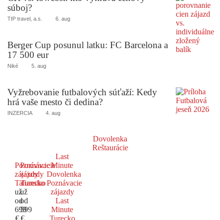
súboj?
TIP travel, a.s.
6. aug
Berger Cup posunul latku: FC Barcelona a
17 500 eur
Niké
5. aug
Vyžrebovanie futbalových súťaží: Kedy
hrá vaše mesto či dedina?
INZERCIA
4. aug
Dovolenka
Reštaurácie
Last
Poznávacie
Poznávacie
Minute
zájazdy
zájazdy
Dovolenka
Taliansko
Turecko
Poznávacie
už
už
zájazdy
od
od
Last
699
599
Minute
€
€
Turecko