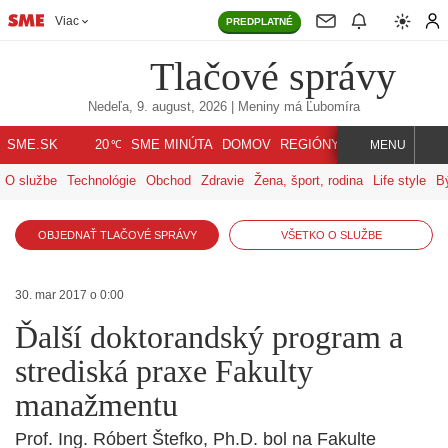
Viac
PREDPLATNÉ
Tlačové správy
Nedeľa, 9. august, 2026
| Meniny má
Ľubomíra
℃
SME.SK
SME MINÚTA
DOMOV
REGIÓNY
INDEX
SVET
20
MENU
O službe
Technológie
Obchod
Zdravie
Žena, šport, rodina
Life style
B
OBJEDNAŤ TLAČOVÉ SPRÁVY
VŠETKO O SLUŽBE
30. mar 2017 o 0:00
Ďalší doktorandský program a
strediská praxe Fakulty
manažmentu
Prof. Ing. Róbert Štefko, Ph.D. bol na Fakulte