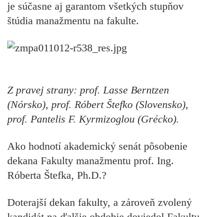
je súčasne aj garantom všetkých stupňov
štúdia manažmentu na fakulte.
Z pravej strany: prof. Lasse Berntzen
(Nórsko), prof. Róbert Štefko (Slovensko),
prof. Pantelis F. Kyrmizoglou (Grécko).
Ako hodnotí akademický senát pôsobenie
dekana Fakulty manažmentu prof. Ing.
Róberta Štefka, Ph.D.?
Doterajší dekan fakulty, a zároveň zvolený
kandidát na ďalšie obdobie doviedol Fakultu