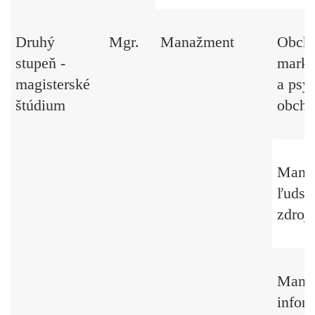
Druhý
Mgr.
Manažment
Obcho
stupeň -
marke
magisterské
a psy
štúdium
obcho
Mana
ľudsk
zdroj
Manaž
infor