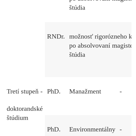
štúdia
RNDr.
možnosť rigorózneho ko
po absolvovaní magiste
štúdia
Tretí stupeň -
PhD.
Manažment
-
doktorandské
štúdium
PhD.
Environmentálny
-