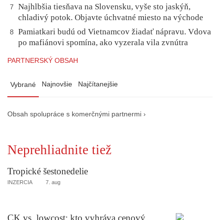
Najhlbšia tiesňava na Slovensku, vyše sto jaskýň,
7
chladivý potok. Objavte úchvatné miesto na východe
Pamiatkari budú od Vietnamcov žiadať nápravu. Vdova
8
po mafiánovi spomína, ako vyzerala vila zvnútra
PARTNERSKÝ OBSAH
Najnovšie
Najčítanejšie
Vybrané
Obsah spolupráce s komerčnými partnermi ›
Neprehliadnite tiež
Tropické šestonedelie
INZERCIA
7. aug
CK vs. lowcost: kto vyhráva cenový