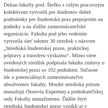
Dekan fakulty prof. Štefko s celým pracovným
kolektívom vytvorili pre študentov dobré
podmienky pre študentskú prax prepojením na
podniky a na ďalšie zamestnávateľské
organizácie. Fakulta pod jeho vedením
vytvorila sieť takmer
30 stredísk
s názvom
„Strediská študentskej praxe, praktickej
prípravy a transferu výskumu“
. Mimo siete
uvedených stredísk podpísala fakulta zmluvy o
študentskej praxi so 102 podnikmi
. Súčasne
ide o potenciálnych zamestnávateľov
absolventov fakulty. Mnohé strediská pritom
manažujú členovia Expertnej a podnikateľskej
rady Fakulty manažmentu. Ďalšie štyri
strediská študentskej praxe vznikli
aj v