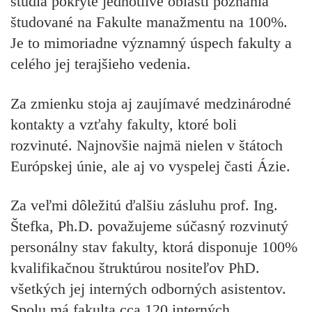
štúdia pokryté jednotlivé
oblasti poznania
študované na Fakulte manažmentu na 100%
.
Je to mimoriadne významný úspech fakulty a
celého jej terajšieho vedenia.
Za zmienku stoja aj zaujímavé medzinárodné
kontakty a vzťahy fakulty, ktoré boli
rozvinuté. Najnovšie najmä nielen v štátoch
Európskej únie, ale aj vo vyspelej časti Ázie.
Za veľmi dôležitú ďalšiu zásluhu prof. Ing.
Štefka, Ph.D. považujeme súčasný rozvinutý
personálny stav fakulty, ktorá disponuje 100%
kvalifikačnou štruktúrou nositeľov PhD.
všetkých jej interných odborných asistentov.
Spolu má fakulta cca 120 interných