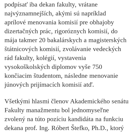
podpísať iba dekan fakulty, vrátane
najvýznamnejších, akými sú napríklad
aprílové menovania komisií pre obhajoby
dizertačných prác, rigoróznych komisií, do
mája takmer 20 bakalárskych a magisterských
štátnicových komisií, zvolávanie vedeckých
rád fakulty, kolégií, vystavenia
vysokoškolských diplomov vyše 750
končiacim študentom, následne menovanie
júnových prijímacích komisií atď.
Všetkými hlasmi členov Akademického senátu
Fakulty manažmentu bol
jednomyseľne
zvolený na túto pozíciu
kandidáta na funkciu
dekana
prof. Ing. Róbert Štefko, Ph.D.
, ktorý