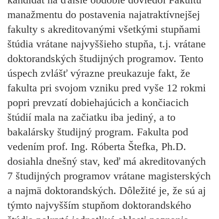
manažmentu do postavenia najatraktívnejšej
fakulty s akreditovanými všetkými stupňami
štúdia vrátane najvyššieho stupňa, t.j. vrátane
doktorandských študijných programov. Tento
úspech zvlášť výrazne preukazuje fakt, že
fakulta pri svojom vzniku pred vyše 12 rokmi
popri prevzatí dobiehajúcich a končiacich
štúdií
mala na začiatku iba jediný
, a to
bakalársky študijný program. Fakulta pod
vedením prof. Ing. Róberta Štefka, Ph.D.
dosiahla dnešný stav, keď
má akreditovaných
7 študijných programov
vrátane magisterských
a najmä doktorandských. Dôležité je, že sú aj
týmto najvyšším stupňom doktorandského