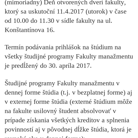
(mimoriadny)
Deň otvorených dverí fakulty
,
ktorý sa uskutoční
11.4.2017 (utorok)
v čase
od 10.00 do 11.30
v sídle fakulty
na ul.
Konštantínova 16
.
Termín podávania prihlášok na štúdium na
všetky študijné programy Fakulty manažmentu
je predĺžený do 30. apríla 2017.
Študijné programy Fakulty manažmentu v
dennej forme štúdia (t.j. v bezplatnej forme) aj
v externej forme štúdia (externé štúdium môže
na fakulte usilovný študent absolvovať v
prípade získania všetkých kreditov a splnenia
povinností aj v pôvodnej dĺžke štúdia, ktorá je