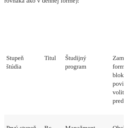
rovnaká ako v dennej forme):
Stupeň
Titul
Študijný
Zamer
štúdia
program
formo
bloko
povin
volit
predm
Prvý stupeň -
Bc.
Manažment
Obcho