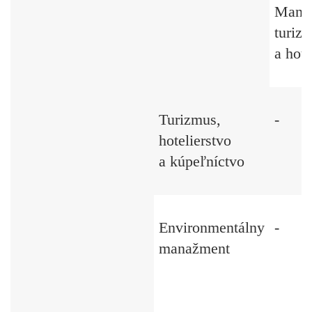
Mana
turiz
a hote
Turizmus,
-
hotelierstvo
a kúpeľníctvo
Environmentálny
-
manažment