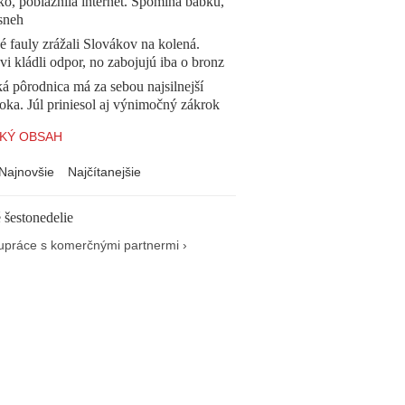
o, pobláznila internet. Spomína babku,
sneh
 fauly zrážali Slovákov na kolená.
vi kládli odpor, no zabojujú iba o bronz
á pôrodnica má za sebou najsilnejší
oka. Júl priniesol aj výnimočný zákrok
KÝ OBSAH
Najnovšie
Najčítanejšie
 šestonedelie
upráce s komerčnými partnermi ›