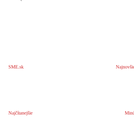
SME.sk
Najnovši
Najčítanejšie
Minú