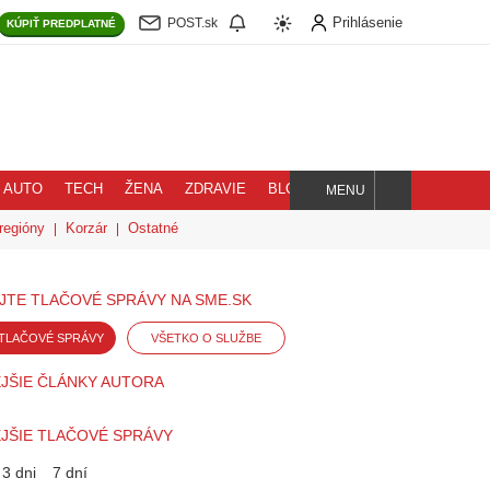
Prihlásenie
POST.sk
KÚPIŤ
PREDPLATNÉ
AUTO
TECH
ŽENA
ZDRAVIE
BLOG
MENU
Hľadaj
regióny
Korzár
Ostatné
JTE TLAČOVÉ SPRÁVY NA SME.SK
TLAČOVÉ SPRÁVY
VŠETKO O SLUŽBE
JŠIE ČLÁNKY AUTORA
JŠIE TLAČOVÉ SPRÁVY
3 dni
7 dní