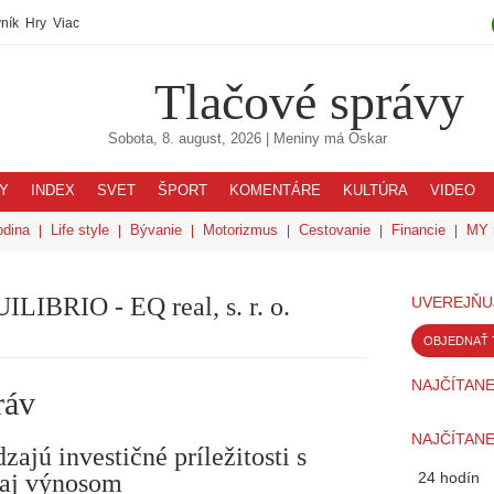
ník
Hry
Viac
Tlačové správy
Sobota, 8. august, 2026
| Meniny má
Oskar
Y
INDEX
SVET
ŠPORT
KOMENTÁRE
KULTÚRA
VIDEO
odina
Life style
Bývanie
Motorizmus
Cestovanie
Financie
MY 
ILIBRIO - EQ real, s. r. o.
UVEREJŇU
OBJEDNAŤ 
NAJČÍTANE
ráv
NAJČÍTANE
zajú investičné príležitosti s
 aj výnosom
24 hodín