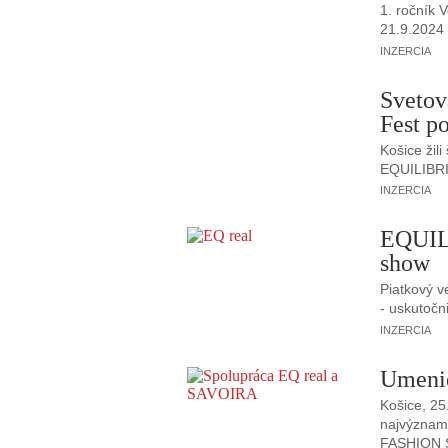
1. ročník 
21.9.2024 v
INZERCIA
Svetov
Fest p
Košice žil
EQUILIBRI
INZERCIA
EQUILI
show
Piatkový v
- uskutoč
INZERCIA
Umenie
Košice, 25
najvýznamn
FASHION 