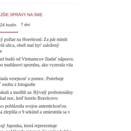
JŠIE SPRÁVY NA SME
7 dní
24 hodín
ý požiar na Horehroní: Za pár minút
elá ulica, oheň mal byť založený
e
ari budú od Vietnamcov žiadať nápravu.
o mafiánovi spomína, ako vyzerala vila
žiada verejnosť o pomoc. Potrebuje
ť osobu z fotografie
akali a modlili sa: Bývalý profesionálny
ísal noc, keď horelo Braväcovo
o pobláznila svojou autentickosťou.
a zlepšila o 9 sekúnd a umiestnila sa v
aj! Japonka, ktorá reprezentuje