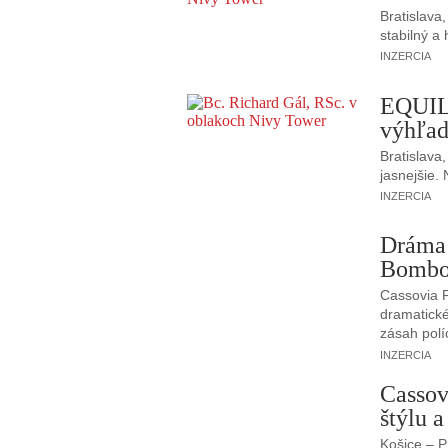
Bratislava
stabilný a
INZERCIA
EQUIL
výhľad
Bratislava
jasnejšie.
INZERCIA
Dráma 
Bombov
Cassovia F
dramatick
zásah polí
INZERCIA
Cassov
štýlu a
Košice – P