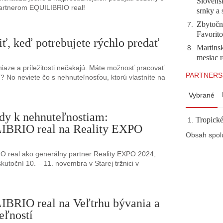
Slovensk
artnerom EQUILIBRIO real!
srnky a 
Zbytočné
7
.
Favorito
iť, keď potrebujete rýchlo predať
Martinsk
8
.
mesiac r
iaze a príležitosti nečakajú. Máte možnosť pracovať
PARTNERS
í? No neviete čo s nehnuteľnosťou, ktorú vlastníte na
Vybrané
y k nehnuteľnostiam:
Tropické
IBRIO real na Reality EXPO
Obsah spol
O real ako generálny partner Reality EXPO 2024,
skutoční 10. – 11. novembra v Starej tržnici v
BRIO real na Veľtrhu bývania a
eľností