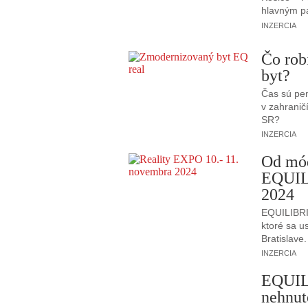
hlavným p
INZERCIA
Čo rob
byt?
Čas sú pen
v zahranič
SR?
INZERCIA
Od mód
EQUIL
2024
EQUILIBRI
ktoré sa u
Bratislave.
INZERCIA
EQUILI
nehnut