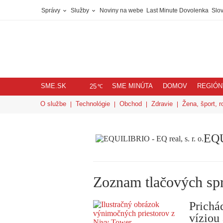
Správy
Služby
Noviny na webe
Last Minute Dovolenka
Slov
SME.SK
SME MINÚTA
DOMOV
REGIÓN
℃
25
O službe
Technológie
Obchod
Zdravie
Žena, šport, r
EQU
Zoznam tlačových sp
Prichád
víziou