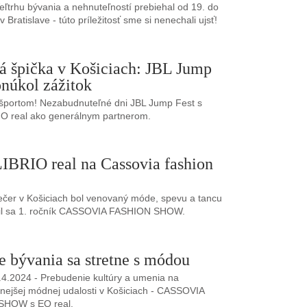
Veľtrhu bývania a nehnuteľností prebiehal od 19. do
 Bratislave - túto príležitosť sme si nenechali ujsť!
á špička v Košiciach: JBL Jump
onúkol zážitok
i športom! Nezabudnuteľné dni JBL Jump Fest s
O real ako generálnym partnerom.
BRIO real na Cassovia fashion
ečer v Košiciach bol venovaný móde, spevu a tancu
nil sa 1. ročník CASSOVIA FASHION SHOW.
 bývania sa stretne s módou
.4.2024 - Prebudenie kultúry a umenia na
ejšej módnej udalosti v Košiciach - CASSOVIA
SHOW s EQ real.