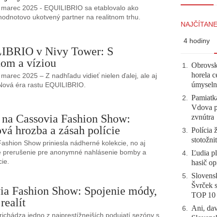
, marec 2025 - EQUILIBRIO sa etablovalo ako
 hodnotovo ukotvený partner na realitnom trhu.
NAJČÍTANE
4 hodiny
IBRIO v Nivy Tower: S
om a víziou
Obrovsk
1
.
horela c
, marec 2025 – Z nadhľadu vidieť nielen ďalej, ale aj
úmyseln
 Nová éra rastu EQUILIBRIO.
Pamiatk
2
.
Vdova p
na Cassovia Fashion Show:
zvnútra
á hrozba a zásah polície
Polícia 
3
.
stotožni
ashion Show priniesla nádherné kolekcie, no aj
é prerušenie pre anonymné nahlásenie bomby a
Ľudia pl
4
.
cie.
hasič op
Slovensk
5
.
Švrček s
ia Fashion Show: Spojenie módy,
TOP 10
 realít
Ani, dav
6
.
richádza jedno z najprestížnejších podujatí sezóny s