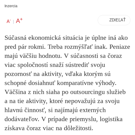
Inzercia
+
A
-
ZDIEĽAŤ
A
|
Súčasná ekonomická situácia je úplne iná ako
pred pár rokmi. Treba rozmýšľať inak. Peniaze
majú väčšiu hodnotu.
V súčasnosti sa čoraz
viac spoločností snaží sústrediť svoju
pozornosť na aktivity, vďaka ktorým sú
schopné dosiahnuť komparatívne výhody.
Väčšina z nich siaha po outsourcingu služieb
a na tie aktivity, ktoré nepovažujú za svoju
hlavnú činnosť, si najímajú externých
dodávateľov. V prípade priemyslu, logistika
získava čoraz viac na dôležitosti.