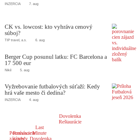
INZERCIA
7. aug
CK vs. lowcost: kto vyhráva cenový
súboj?
TIP travel, a.s.
6. aug
Berger Cup posunul latku: FC Barcelona a
17 500 eur
Niké
5. aug
Vyžrebovanie futbalových súťaží: Kedy
hrá vaše mesto či dedina?
INZERCIA
4. aug
Dovolenka
Reštaurácie
Last
Poznávacie
Poznávacie
Minute
zájazdy
zájazdy
Dovolenka