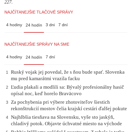
227.
NAJČÍTANEJŠIE TLAČOVÉ SPRÁVY
4 hodiny
3 dni
7 dní
24 hodín
NAJČÍTANEJŠIE SPRÁVY NA SME
4 hodiny
7 dní
24 hodín
Ruský vojak jej povedal, že s ňou bude spať. Slovenka
1
mu pred kamarátmi vrazila facku
Ľudia plakali a modlili sa: Bývalý profesionálny hasič
2
opísal noc, keď horelo Braväcovo
Za pochybenia pri výbere zhotoviteľov šiestich
3
rekonštrukcií mostov čelia krajskí cestári ďalšej pokute
Najhlbšia tiesňava na Slovensku, vyše sto jaskýň,
4
chladivý potok. Objavte úchvatné miesto na východe