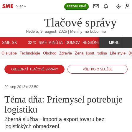
Viac
PREDPLATNÉ
Tlačové správy
Nedeľa, 9. august, 2026
| Meniny má
Ľubomíra
℃
SME.SK
SME MINÚTA
DOMOV
REGIÓNY
INDEX
SVET
32
MENU
O službe
Technológie
Obchod
Zdravie
Žena, šport, rodina
Life style
B
OBJEDNAŤ TLAČOVÉ SPRÁVY
VŠETKO O SLUŽBE
29. sep 2013 o 23:50
Téma dňa: Priemysel potrebuje
logistiku
Zberná služba - import a export tovaru bez
logistických obmedzení.