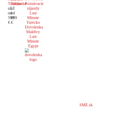
Turecko
Taliansko
Poznávacie
už
už
zájazdy
od
od
Last
599
699
Minute
€
€
Turecko
Dovolenka
Maldivy
Last
Minute
Egypt
SME.sk