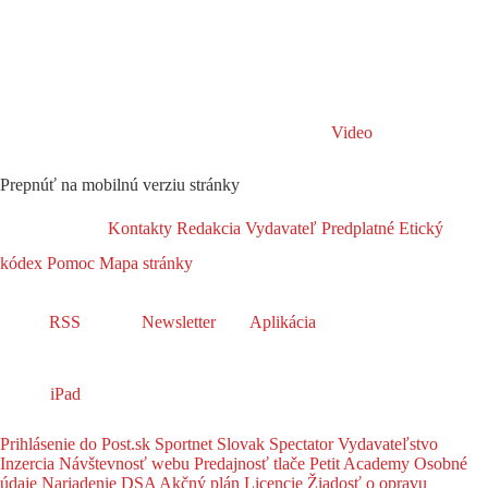
Video
Prepnúť na mobilnú verziu stránky
Kontakty
Redakcia
Vydavateľ
Predplatné
Etický
kódex
Pomoc
Mapa stránky
RSS
Newsletter
Aplikácia
iPad
Prihlásenie do Post.sk
Sportnet
Slovak Spectator
Vydavateľstvo
Inzercia
Návštevnosť webu
Predajnosť tlače
Petit Academy
Osobné
údaje
Nariadenie DSA
Akčný plán
Licencie
Žiadosť o opravu