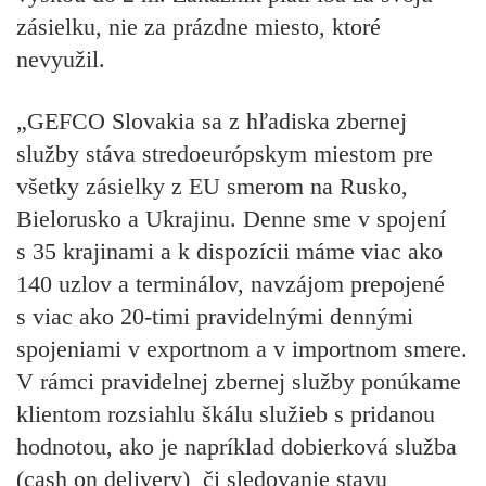
zásielku, nie za prázdne miesto, ktoré
nevyužil.
„GEFCO Slovakia sa z hľadiska zbernej
služby stáva stredoeurópskym miestom pre
všetky zásielky z EU smerom na Rusko,
Bielorusko a Ukrajinu. Denne sme v spojení
s 35 krajinami a k dispozícii máme viac ako
140 uzlov a terminálov, navzájom prepojené
s viac ako 20-timi pravidelnými dennými
spojeniami v exportnom a v importnom smere.
V rámci pravidelnej zbernej služby ponúkame
klientom rozsiahlu škálu služieb s pridanou
hodnotou, ako je napríklad dobierková služba
(cash on delivery) či sledovanie stavu