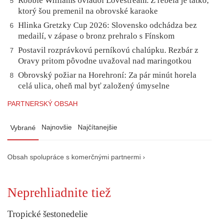
Robbie Williams ovládol Lovestream. Z rebela je tatko,
5
ktorý šou premenil na obrovské karaoke
Hlinka Gretzky Cup 2026: Slovensko odchádza bez
6
medailí, v zápase o bronz prehralo s Fínskom
Postavil rozprávkovú perníkovú chalúpku. Rezbár z
7
Oravy pritom pôvodne uvažoval nad maringotkou
Obrovský požiar na Horehroní: Za pár minút horela
8
celá ulica, oheň mal byť založený úmyselne
PARTNERSKÝ OBSAH
Najnovšie
Najčítanejšie
Vybrané
Obsah spolupráce s komerčnými partnermi ›
Neprehliadnite tiež
Tropické šestonedelie