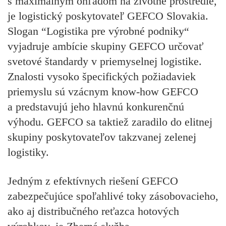
s maximálnym ohľadom na životné prostredie,
je logistický poskytovateľ GEFCO Slovakia.
Slogan “Logistika pre výrobné podniky“
vyjadruje ambície skupiny GEFCO určovať
svetové štandardy v priemyselnej logistike.
Znalosti vysoko špecifických požiadaviek
priemyslu sú vzácnym know-how GEFCO
a predstavujú jeho hlavnú konkurenčnú
výhodu. GEFCO sa taktiež zaradilo do elitnej
skupiny poskytovateľov takzvanej zelenej
logistiky.
Jedným z efektívnych riešení GEFCO
zabezpečujúce spoľahlivé toky zásobovacieho,
ako aj distribučného reťazca hotových