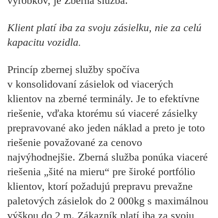
výrobkov, je Zberná služba.
Klient platí iba za svoju zásielku, nie za celú
kapacitu vozidla.
Princíp zbernej služby spočíva
v konsolidovaní zásielok od viacerých
klientov na zberné terminály. Je to efektívne
riešenie, vďaka ktorému sú viaceré zásielky
prepravované ako jeden náklad a preto je toto
riešenie považované za cenovo
najvýhodnejšie. Zberná služba ponúka viaceré
riešenia „šité na mieru“ pre široké portfólio
klientov, ktorí požadujú prepravu prevažne
paletových zásielok do 2 000kg s maximálnou
výškou do 2 m. Zákazník platí iba za svoju