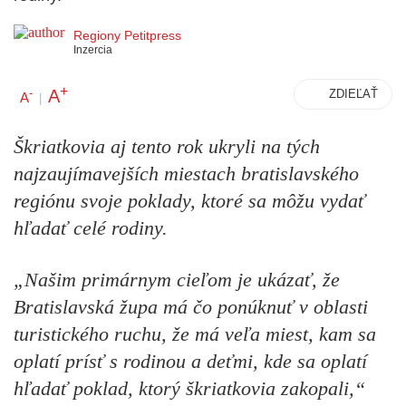
Regiony Petitpress
Inzercia
+
A
-
ZDIEĽAŤ
A
|
Škriatkovia aj tento rok ukryli na tých
najzaujímavejších miestach bratislavského
regiónu svoje poklady, ktoré sa môžu vydať
hľadať celé rodiny.
„Našim primárnym cieľom je ukázať, že
Bratislavská župa má čo ponúknuť v oblasti
turistického ruchu, že má veľa miest, kam sa
oplatí prísť s rodinou a deťmi, kde sa oplatí
hľadať poklad, ktorý škriatkovia zakopali,“