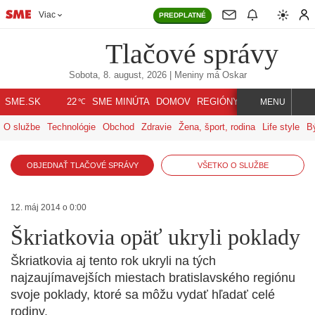
Viac
PREDPLATNÉ
Tlačové správy
Sobota, 8. august, 2026
| Meniny má
Oskar
℃
SME.SK
SME MINÚTA
DOMOV
REGIÓNY
INDEX
SVET
22
MENU
O službe
Technológie
Obchod
Zdravie
Žena, šport, rodina
Life style
B
OBJEDNAŤ TLAČOVÉ SPRÁVY
VŠETKO O SLUŽBE
12. máj 2014 o 0:00
Škriatkovia opäť ukryli poklady
Škriatkovia aj tento rok ukryli na tých
najzaujímavejších miestach bratislavského regiónu
svoje poklady, ktoré sa môžu vydať hľadať celé
rodiny.