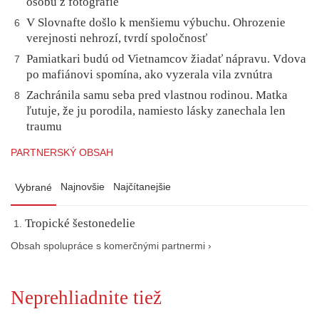
osobu z fotografie
V Slovnafte došlo k menšiemu výbuchu. Ohrozenie
6
verejnosti nehrozí, tvrdí spoločnosť
Pamiatkari budú od Vietnamcov žiadať nápravu. Vdova
7
po mafiánovi spomína, ako vyzerala vila zvnútra
Zachránila samu seba pred vlastnou rodinou. Matka
8
ľutuje, že ju porodila, namiesto lásky zanechala len
traumu
PARTNERSKÝ OBSAH
Najnovšie
Najčítanejšie
Vybrané
Tropické šestonedelie
Obsah spolupráce s komerčnými partnermi ›
Neprehliadnite tiež