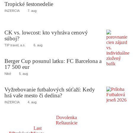
Tropické šestonedelie
INZERCIA
7. aug
CK vs. lowcost: kto vyhráva cenový
súboj?
TIP travel, a.s.
6. aug
Berger Cup posunul latku: FC Barcelona a
17 500 eur
Niké
5. aug
Vyžrebovanie futbalových súťaží: Kedy
hrá vaše mesto či dedina?
INZERCIA
4. aug
Dovolenka
Reštaurácie
Last