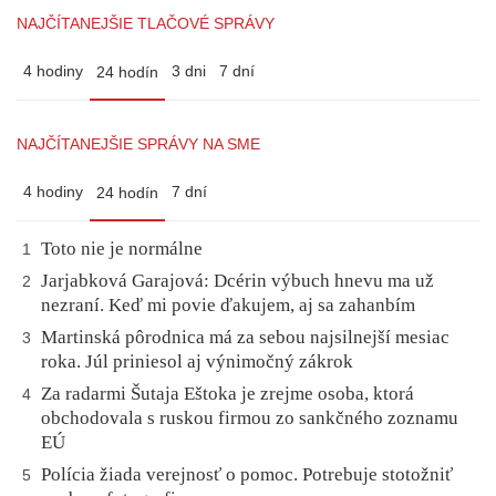
NAJČÍTANEJŠIE TLAČOVÉ SPRÁVY
4 hodiny
3 dni
7 dní
24 hodín
NAJČÍTANEJŠIE SPRÁVY NA SME
4 hodiny
7 dní
24 hodín
Toto nie je normálne
1
Jarjabková Garajová: Dcérin výbuch hnevu ma už
2
nezraní. Keď mi povie ďakujem, aj sa zahanbím
Martinská pôrodnica má za sebou najsilnejší mesiac
3
roka. Júl priniesol aj výnimočný zákrok
Za radarmi Šutaja Eštoka je zrejme osoba, ktorá
4
obchodovala s ruskou firmou zo sankčného zoznamu
EÚ
Polícia žiada verejnosť o pomoc. Potrebuje stotožniť
5