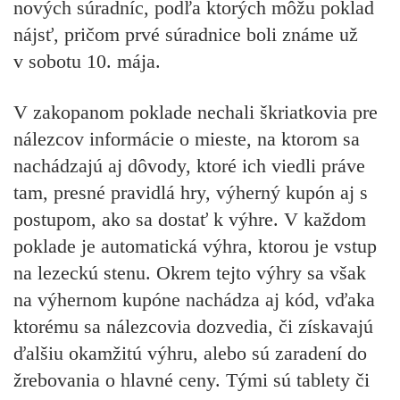
nových súradníc, podľa ktorých môžu poklad
nájsť, pričom prvé súradnice boli známe už
v sobotu 10. mája.
V zakopanom poklade nechali škriatkovia pre
nálezcov informácie o mieste, na ktorom sa
nachádzajú aj dôvody, ktoré ich viedli práve
tam, presné pravidlá hry, výherný kupón aj s
postupom, ako sa dostať k výhre. V každom
poklade je automatická výhra, ktorou je vstup
na lezeckú stenu. Okrem tejto výhry sa však
na výhernom kupóne nachádza aj kód, vďaka
ktorému sa nálezcovia dozvedia, či získavajú
ďalšiu okamžitú výhru, alebo sú zaradení do
žrebovania o hlavné ceny. Tými sú tablety či