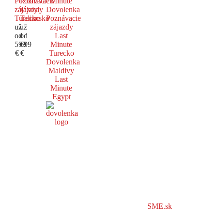
Poznávacie
Poznávacie
Minute
zájazdy
zájazdy
Dovolenka
Turecko
Taliansko
Poznávacie
už
už
zájazdy
od
od
Last
599
699
Minute
€
€
Turecko
Dovolenka
Maldivy
Last
Minute
Egypt
SME.sk