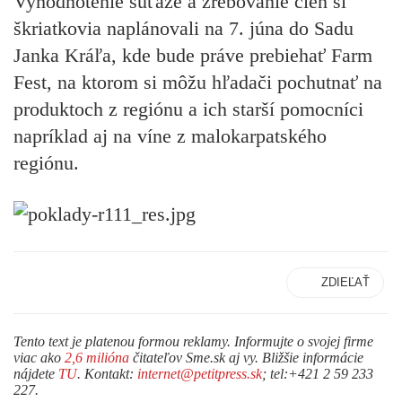
Vyhodnotenie súťaže a žrebovanie cien si
škriatkovia naplánovali na 7. júna do Sadu
Janka Kráľa, kde bude práve prebiehať Farm
Fest, na ktorom si môžu hľadači pochutnať na
produktoch z regiónu a ich starší pomocníci
napríklad aj na víne z malokarpatského
regiónu.
ZDIEĽAŤ
Tento text je platenou formou reklamy. Informujte o svojej firme
viac ako
2,6 milióna
čitateľov Sme.sk aj vy. Bližšie informácie
nájdete
TU
. Kontakt:
internet@petitpress.sk
; tel:+421 2 59 233
227.