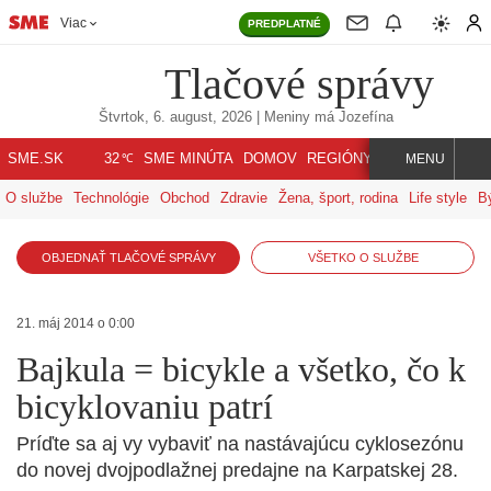
Viac
PREDPLATNÉ
Tlačové správy
Štvrtok, 6. august, 2026
| Meniny má
Jozefína
℃
SME.SK
SME MINÚTA
DOMOV
REGIÓNY
INDEX
SVET
32
MENU
O službe
Technológie
Obchod
Zdravie
Žena, šport, rodina
Life style
B
OBJEDNAŤ TLAČOVÉ SPRÁVY
VŠETKO O SLUŽBE
21. máj 2014 o 0:00
Bajkula = bicykle a všetko, čo k
bicyklovaniu patrí
Príďte sa aj vy vybaviť na nastávajúcu cyklosezónu
do novej dvojpodlažnej predajne na Karpatskej 28.