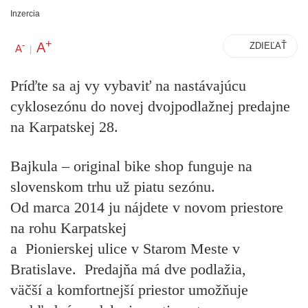
Inzercia
+
A
-
ZDIEĽAŤ
A
|
Príďte sa aj vy vybaviť na nastávajúcu
cyklosezónu
do novej dvojpodlažnej predajne
na Karpatskej 28.
Bajkula – original bike shop funguje na
slovenskom trhu už piatu sezónu.
Od marca 2014 ju nájdete v novom priestore
na rohu Karpatskej
a
Pionierskej ulice v Starom Meste v
Bratislave. Predajňa má dve podlažia,
väčší a komfortnejší priestor umožňuje