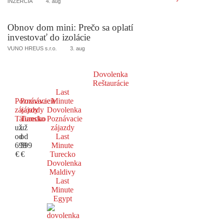
INZERCIA
4. aug
Obnov dom mini: Prečo sa oplatí
investovať do izolácie
VUNO HREUS s.r.o.
3. aug
Dovolenka
Reštaurácie
Last
Poznávacie
Poznávacie
Minute
zájazdy
zájazdy
Dovolenka
Taliansko
Turecko
Poznávacie
už
už
zájazdy
od
od
Last
699
599
Minute
€
€
Turecko
Dovolenka
Maldivy
Last
Minute
Egypt