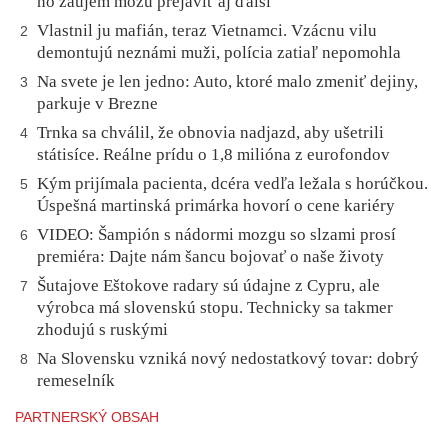
no záujem môžu prejaviť aj ďalší
Vlastnil ju mafián, teraz Vietnamci. Vzácnu vilu
2
demontujú neznámi muži, polícia zatiaľ nepomohla
Na svete je len jedno: Auto, ktoré malo zmeniť dejiny,
3
parkuje v Brezne
Trnka sa chválil, že obnovia nadjazd, aby ušetrili
4
státisíce. Reálne prídu o 1,8 milióna z eurofondov
Kým prijímala pacienta, dcéra vedľa ležala s horúčkou.
5
Úspešná martinská primárka hovorí o cene kariéry
VIDEO: Šampión s nádormi mozgu so slzami prosí
6
premiéra: Dajte nám šancu bojovať o naše životy
Šutajove Eštokove radary sú údajne z Cypru, ale
7
výrobca má slovenskú stopu. Technicky sa takmer
zhodujú s ruskými
Na Slovensku vzniká nový nedostatkový tovar: dobrý
8
remeselník
PARTNERSKÝ OBSAH