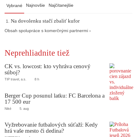
Najnovšie
Najčítanejšie
Vybrané
Na dovolenku stačí zbaliť kufor
Obsah spolupráce s komerčnými partnermi ›
Neprehliadnite tiež
CK vs. lowcost: kto vyhráva cenový
súboj?
TIP travel, a.s.
8 h
Berger Cup posunul latku: FC Barcelona a
17 500 eur
Niké
5. aug
Vyžrebovanie futbalových súťaží: Kedy
hrá vaše mesto či dedina?