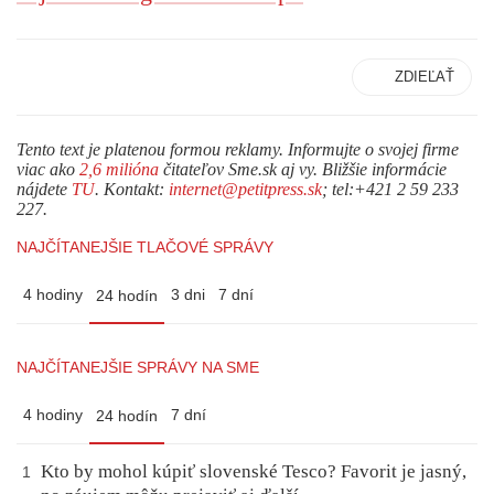
ZDIEĽAŤ
Tento text je platenou formou reklamy. Informujte o svojej firme
viac ako
2,6 milióna
čitateľov Sme.sk aj vy. Bližšie informácie
nájdete
TU
. Kontakt:
internet@petitpress.sk
; tel:+421 2 59 233
227.
NAJČÍTANEJŠIE TLAČOVÉ SPRÁVY
4 hodiny
3 dni
7 dní
24 hodín
NAJČÍTANEJŠIE SPRÁVY NA SME
4 hodiny
7 dní
24 hodín
Kto by mohol kúpiť slovenské Tesco? Favorit je jasný,
1