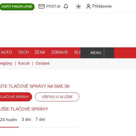
Prihlásenie
POST.sk
KÚPIŤ
PREDPLATNÉ
AUTO
TECH
ŽENA
ZDRAVIE
BLOG
MENU
Hľadaj
regióny
Korzár
Ostatné
JTE TLAČOVÉ SPRÁVY NA SME.SK
TLAČOVÉ SPRÁVY
VŠETKO O SLUŽBE
JŠIE TLAČOVÉ SPRÁVY
3 dni
7 dní
24 hodín