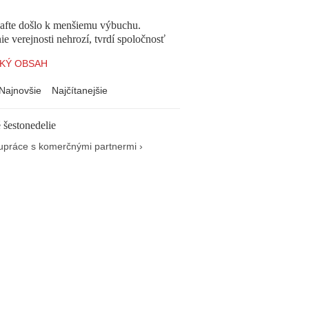
afte došlo k menšiemu výbuchu.
e verejnosti nehrozí, tvrdí spoločnosť
KÝ OBSAH
Najnovšie
Najčítanejšie
 šestonedelie
upráce s komerčnými partnermi ›