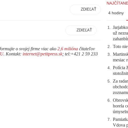
NAJČÍTANE
ZDIEĽAŤ
4 hodiny
Jarjabk
1
.
ZDIEĽAŤ
už nezra
zahanb
Toto nie
2
.
formujte o svojej firme viac ako
2,6 milióna
čitateľov
TU
. Kontakt:
internet@petitpress.sk
; tel:+421 2 59 233
Martinsk
3
.
mesiac r
Polícia 
4
.
stotožni
Za radar
5
.
obchodo
zoznam
Obrovsk
6
.
horela c
úmyseln
Pamiatk
7
.
Vdova p