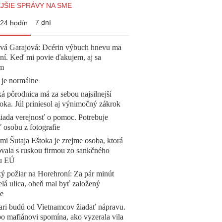
JŠIE SPRÁVY NA SME
7 dní
24 hodín
ová Garajová: Dcérin výbuch hnevu ma
ní. Keď mi povie ďakujem, aj sa
ím
 je normálne
á pôrodnica má za sebou najsilnejší
oka. Júl priniesol aj výnimočný zákrok
žiada verejnosť o pomoc. Potrebuje
ť osobu z fotografie
mi Šutaja Eštoka je zrejme osoba, ktorá
vala s ruskou firmou zo sankčného
u EÚ
ý požiar na Horehroní: Za pár minút
elá ulica, oheň mal byť založený
e
ari budú od Vietnamcov žiadať nápravu.
o mafiánovi spomína, ako vyzerala vila