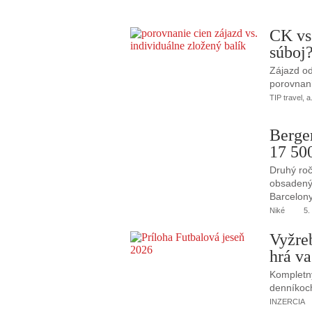
CK vs
súboj
Zájazd od
porovnani
TIP travel, a
Berge
17 50
Druhý roč
obsadený 
Barcelony
Niké
5.
Vyžre
hrá va
Kompletný
denníkoc
INZERCIA