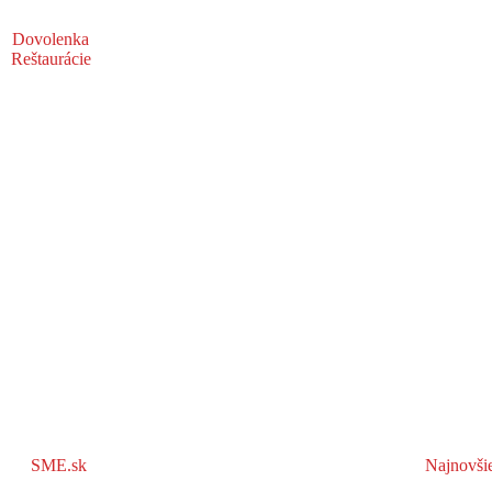
Dovolenka
Reštaurácie
SME.sk
Najnovši