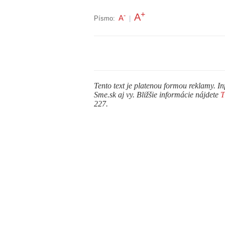
+
A
-
A
Písmo:
|
Tento text je platenou formou reklamy. In
Sme.sk aj vy. Bližšie informácie nájdete
227.