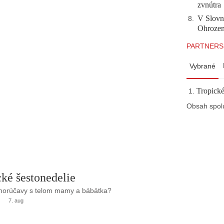
zvnútra
V Slovn
8
.
Ohrozeni
PARTNERS
Vybrané
Tropické
Obsah spol
ké šestonedelie
 horúčavy s telom mamy a bábätka?
7. aug