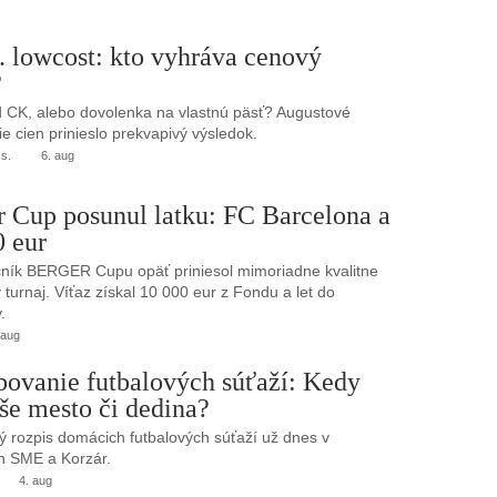
. lowcost: kto vyhráva cenový
?
 CK, alebo dovolenka na vlastnú päsť? Augustové
e cien prinieslo prekvapivý výsledok.
.s.
6. aug
r Cup posunul latku: FC Barcelona a
0 eur
ník BERGER Cupu opäť priniesol mimoriadne kvalitne
turnaj. Víťaz získal 10 000 eur z Fondu a let do
.
 aug
bovanie futbalových súťaží: Kedy
še mesto či dedina?
 rozpis domácich futbalových súťaží už dnes v
h SME a Korzár.
4. aug