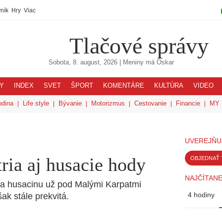
ník
Hry
Viac
Tlačové správy
Sobota, 8. august, 2026
| Meniny má
Oskar
Y
INDEX
SVET
ŠPORT
KOMENTÁRE
KULTÚRA
VIDEO
odina
Life style
Bývanie
Motorizmus
Cestovanie
Financie
MY 
UVEREJŇU
tria aj husacie hody
OBJEDNAŤ 
NAJČÍTANE
na husacinu už pod Malými Karpatmi
4 hodiny
ak stále prekvitá.