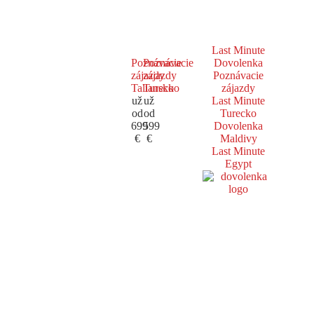
Last Minute
Poznávacie
Poznávacie
Dovolenka
zájazdy
zájazdy
Poznávacie
Taliansko
Turecko
zájazdy
už
už
Last Minute
od
od
Turecko
699
599
Dovolenka
€
€
Maldivy
Last Minute
Egypt