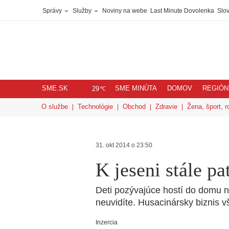
Správy
Služby
Noviny na webe
Last Minute Dovolenka
Slov
SME.SK
SME MINÚTA
DOMOV
REGIÓN
℃
29
O službe
Technológie
Obchod
Zdravie
Žena, šport, r
31. okt 2014 o 23:50
K jeseni stále pa
Deti pozývajúce hostí do domu 
neuvidíte. Husacinársky biznis vš
Inzercia