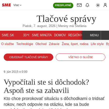
Viac
PREDPLATNÉ
Tlačové správy
Piatok, 7. august, 2026
| Meniny má
Štefánia
℃
SME.SK
SME MINÚTA
DOMOV
REGIÓNY
INDEX
SVET
33
MENU
O službe
Technológie
Obchod
Zdravie
Žena, šport, rodina
Life style
B
OBJEDNAŤ TLAČOVÉ SPRÁVY
VŠETKO O SLUŽBE
9. jún 2015 o 0:00
Vypočítali ste si dôchodok?
Aspoň ste sa zabavili
Kto chce prorokovať situáciu s dôchodkami o tridsať
rokov, nech odpovie na otázku, kde sa bude