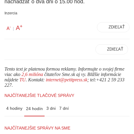
nachádzať o dva dni o 15.00 hod.
Inzercia
+
A
-
ZDIEĽAŤ
A
|
ZDIEĽAŤ
Tento text je platenou formou reklamy. Informujte o svojej firme
viac ako
2,6 milióna
čitateľov Sme.sk aj vy. Bližšie informácie
nájdete
TU
. Kontakt:
internet@petitpress.sk
; tel:+421 2 59 233
227.
NAJČÍTANEJŠIE TLAČOVÉ SPRÁVY
4 hodiny
3 dni
7 dní
24 hodín
NAJČÍTANEJŠIE SPRÁVY NA SME