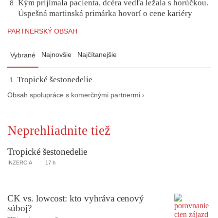
Kým prijímala pacienta, dcéra vedľa ležala s horúčkou.
8
Úspešná martinská primárka hovorí o cene kariéry
PARTNERSKÝ OBSAH
Najnovšie
Najčítanejšie
Vybrané
Tropické šestonedelie
Obsah spolupráce s komerčnými partnermi ›
Neprehliadnite tiež
Tropické šestonedelie
INZERCIA
17 h
CK vs. lowcost: kto vyhráva cenový
súboj?