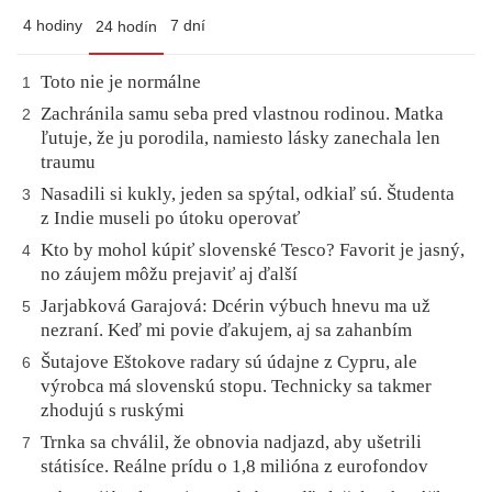
4 hodiny
7 dní
24 hodín
Toto nie je normálne
1
Zachránila samu seba pred vlastnou rodinou. Matka
2
ľutuje, že ju porodila, namiesto lásky zanechala len
traumu
Nasadili si kukly, jeden sa spýtal, odkiaľ sú. Študenta
3
z Indie museli po útoku operovať
Kto by mohol kúpiť slovenské Tesco? Favorit je jasný,
4
no záujem môžu prejaviť aj ďalší
Jarjabková Garajová: Dcérin výbuch hnevu ma už
5
nezraní. Keď mi povie ďakujem, aj sa zahanbím
Šutajove Eštokove radary sú údajne z Cypru, ale
6
výrobca má slovenskú stopu. Technicky sa takmer
zhodujú s ruskými
Trnka sa chválil, že obnovia nadjazd, aby ušetrili
7
státisíce. Reálne prídu o 1,8 milióna z eurofondov