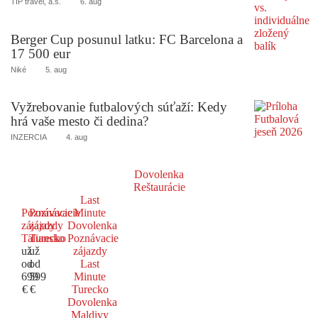
TIP travel, a.s.
6. aug
Berger Cup posunul latku: FC Barcelona a
17 500 eur
Niké
5. aug
Vyžrebovanie futbalových súťaží: Kedy
hrá vaše mesto či dedina?
INZERCIA
4. aug
Dovolenka
Reštaurácie
Last
Poznávacie
Poznávacie
Minute
zájazdy
zájazdy
Dovolenka
Taliansko
Turecko
Poznávacie
už
už
zájazdy
od
od
Last
699
599
Minute
€
€
Turecko
Dovolenka
Maldivy