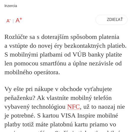
Inzercia
+
A
-
ZDIEĽAŤ
A
|
Rozlúčte sa s doterajším spôsobom platenia
a vstúpte do novej éry bezkontaktných platieb.
S mobilnými platbami od VÚB banky platíte
len pomocou smartfónu a úplne nezávisle od
mobilného operátora.
Vy ešte pri nákupe v obchode vyťahujete
peňaženku? Ak vlastníte mobilný telefón
vybavený technológiou
NFC
, už to naozaj nie
je potrebné. S kartou VISA Inspire mobilné
platby totiž máte platobnú kartu priamo vo