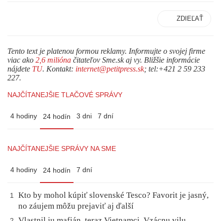
ZDIEĽAŤ
Tento text je platenou formou reklamy. Informujte o svojej firme
viac ako
2,6 milióna
čitateľov Sme.sk aj vy. Bližšie informácie
nájdete
TU
. Kontakt:
internet@petitpress.sk
; tel:+421 2 59 233
227.
NAJČÍTANEJŠIE TLAČOVÉ SPRÁVY
4 hodiny
3 dni
7 dní
24 hodín
NAJČÍTANEJŠIE SPRÁVY NA SME
4 hodiny
7 dní
24 hodín
Kto by mohol kúpiť slovenské Tesco? Favorit je jasný,
1
no záujem môžu prejaviť aj ďalší
Vlastnil ju mafián, teraz Vietnamci. Vzácnu vilu
2