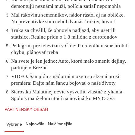
demontujú neznámi muži, polícia zatiaľ nepomohla
Mal rakovinu semenníkov, nádor rástol aj na obličke.
3
Na preventívke som nebol dvanásť rokov, hovorí
Trnka sa chválil, že obnovia nadjazd, aby ušetrili
4
státisíce. Reálne prídu o 1,8 milióna z eurofondov
Pellegrini pre televíziu v Číne: Po revolúcii sme urobili
5
chybu, plánovať treba
Na svete je len jedno: Auto, ktoré malo zmeniť dejiny,
6
parkuje v Brezne
VIDEO: Šampión s nádormi mozgu so slzami prosí
7
premiéra: Dajte nám šancu bojovať o naše životy
Starostka Malatinej nevie vysvetliť vlastné zlyhania.
8
Spolu s manželom útočí na novinárku MY Orava
PARTNERSKÝ OBSAH
Najnovšie
Najčítanejšie
Vybrané