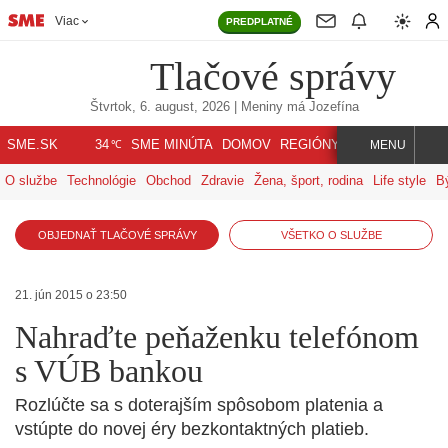
Viac
PREDPLATNÉ
Tlačové správy
Štvrtok, 6. august, 2026
| Meniny má
Jozefína
℃
SME.SK
SME MINÚTA
DOMOV
REGIÓNY
INDEX
SVET
34
MENU
O službe
Technológie
Obchod
Zdravie
Žena, šport, rodina
Life style
B
OBJEDNAŤ TLAČOVÉ SPRÁVY
VŠETKO O SLUŽBE
21. jún 2015 o 23:50
Nahraďte peňaženku telefónom
s VÚB bankou
Rozlúčte sa s doterajším spôsobom platenia a
vstúpte do novej éry bezkontaktných platieb.