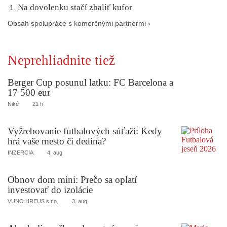
Na dovolenku stačí zbaliť kufor
Obsah spolupráce s komerčnými partnermi ›
Neprehliadnite tiež
Berger Cup posunul latku: FC Barcelona a
17 500 eur
Niké
21 h
Vyžrebovanie futbalových súťaží: Kedy
hrá vaše mesto či dedina?
INZERCIA
4. aug
Obnov dom mini: Prečo sa oplatí
investovať do izolácie
VUNO HREUS s.r.o.
3. aug