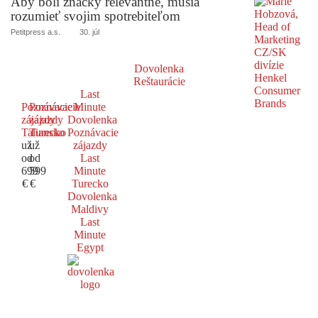
Aby boli značky relevantné, musia
rozumieť svojim spotrebiteľom
Petitpress a.s.
30. júl
Dovolenka
Reštaurácie
Last
Poznávacie
Poznávacie
Minute
zájazdy
zájazdy
Dovolenka
Taliansko
Turecko
Poznávacie
už
už
zájazdy
od
od
Last
699
599
Minute
€
€
Turecko
Dovolenka
Maldivy
Last
Minute
Egypt