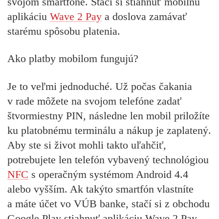
svojom smartfóne. Stačí si stiahnuť mobilnú
aplikáciu
Wave 2 Pay
a doslova zamávať
starému spôsobu platenia.
Ako platby mobilom fungujú?
Je to veľmi jednoduché. Už počas čakania
v rade môžete na svojom telefóne zadať
štvormiestny PIN, následne len mobil priložíte
ku platobnému terminálu a nákup je zaplatený.
Aby ste si život mohli takto uľahčiť,
potrebujete len telefón vybavený technológiou
NFC
s operačným systémom Android 4.4
alebo vyšším. Ak takýto smartfón vlastníte
a máte účet vo VÚB banke, stačí si z obchodu
Google Play stiahnuť aplikáciu Wave 2 Pay