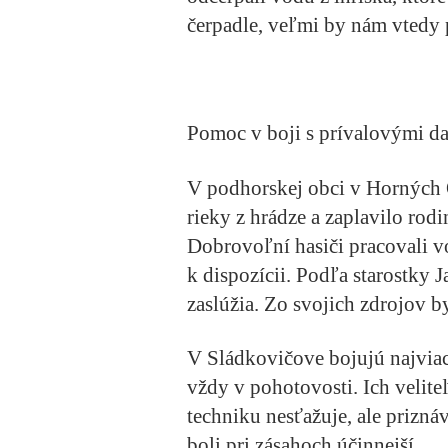
čerpadle, veľmi by nám vtedy 
Pomoc v boji s prívalovými d
V podhorskej obci v Horných 
rieky z hrádze a zaplavilo rod
Dobrovoľní hasiči pracovali vo
k dispozícii. Podľa starostky 
zaslúžia. Zo svojich zdrojov by
V Sládkovičove bojujú najviac
vždy v pohotovosti. Ich velite
techniku nesťažuje, ale prizn
boli pri zásahoch účinnejší.