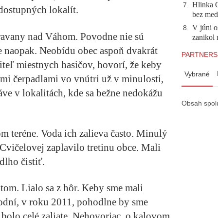
Hlinka 
7
.
ostupných lokalít.
bez meda
V júni o
8
.
ravany nad Váhom. Povodne nie sú
zanikol 
ve naopak. Neobídu obec aspoň dvakrát
PARTNERS
iteľ miestnych hasičov, hovorí, že keby
Vybrané
omi čerpadlami vo vnútri už v minulosti,
áve v lokalitách, kde sa bežne nedokážu
Obsah spol
 teréne. Voda ich zalieva často. Minulý
Cvičelovej zaplavilo tretinu obce. Mali
lho čistiť.
tom. Lialo sa z hôr. Keby sme mali
odní, v roku 2011, pohodlne by sme
é bolo celé zaliate. Nehovoriac o kalovom