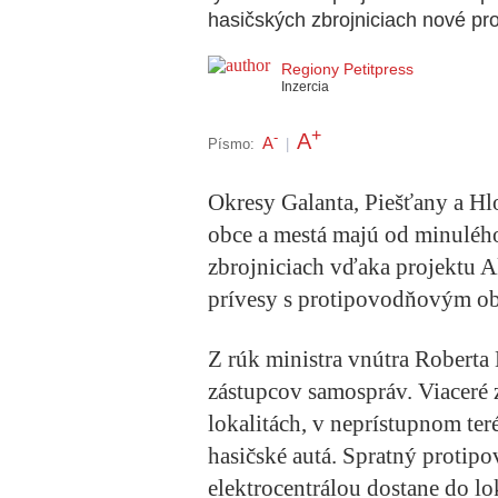
hasičských zbrojniciach nové pr
Regiony Petitpress
Inzercia
+
A
-
A
Písmo:
|
Okresy Galanta, Piešťany a Hl
obce a mestá majú od minulého
zbrojniciach vďaka projektu 
prívesy s protipovodňovým o
Z rúk ministra vnútra Roberta
zástupcov samospráv. Viaceré 
lokalitách, v neprístupnom ter
hasičské autá. Spratný proti
elektrocentrálou dostane do lo