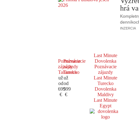
Vyžre
hrá va
Kompletný
denníkoc
INZERCIA
Last Minute
Poznávacie
Poznávacie
Dovolenka
zájazdy
zájazdy
Poznávacie
Taliansko
Turecko
zájazdy
už
už
Last Minute
od
od
Turecko
699
599
Dovolenka
€
€
Maldivy
Last Minute
Egypt