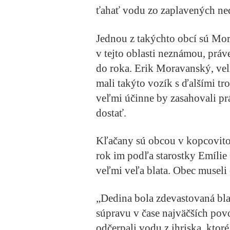
ťahať vodu zo zaplavených ned
Jednou z takýchto obcí sú Mo
v tejto oblasti neznámou, prá
do roka. Erik Moravanský, vel
mali takýto vozík s ďalšími tr
veľmi účinne by zasahovali pr
dostať.
Kľačany sú obcou v kopcovitom
rok im podľa starostky Emílie 
veľmi veľa blata. Obec museli d
„Dedina bola zdevastovaná bla
súpravu v čase najväčších pov
odčerpali vodu z ihriska, ktor