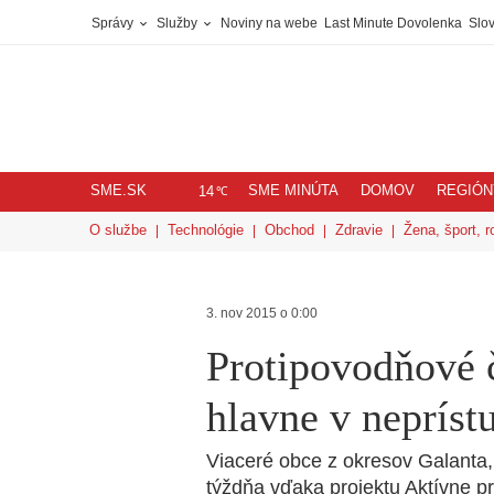
Správy
Služby
Noviny na webe
Last Minute Dovolenka
Slov
SME.SK
SME MINÚTA
DOMOV
REGIÓN
℃
14
O službe
Technológie
Obchod
Zdravie
Žena, šport, r
3. nov 2015 o 0:00
Protipovodňové 
hlavne v nepríst
Viaceré obce z okresov Galanta
týždňa vďaka projektu Aktívne p