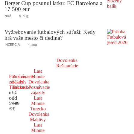
Berger Cup posunul latku: FC Barcelona a
17 500 eur
Niké
5. aug
Vyžrebovanie futbalových súťaží: Kedy
hrá vaše mesto či dedina?
INZERCIA
4. aug
Dovolenka
Reštaurácie
Last
Poznávacie
Poznávacie
Minute
zájazdy
zájazdy
Dovolenka
Turecko
Taliansko
Poznávacie
už
už
zájazdy
od
od
Last
599
699
Minute
€
€
Turecko
Dovolenka
Maldivy
Last
Minute