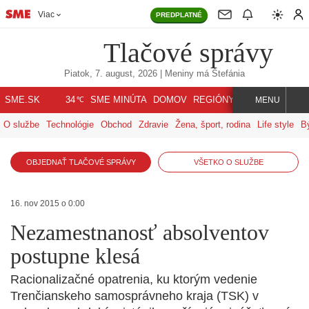
Viac
PREDPLATNÉ
Tlačové správy
Piatok, 7. august, 2026
| Meniny má
Štefánia
℃
SME.SK
SME MINÚTA
DOMOV
REGIÓNY
INDEX
SVET
34
MENU
O službe
Technológie
Obchod
Zdravie
Žena, šport, rodina
Life style
B
OBJEDNAŤ TLAČOVÉ SPRÁVY
VŠETKO O SLUŽBE
16. nov 2015 o 0:00
Nezamestnanosť absolventov
postupne klesá
Racionalizačné opatrenia, ku ktorým vedenie
Trenčianskeho samosprávneho kraja (TSK) v