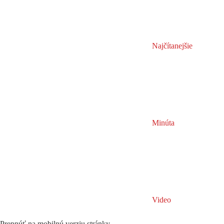
Najčítanejšie
Minúta
Video
Prepnúť na mobilnú verziu stránky