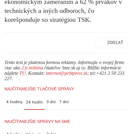
ekonomickým zameraním a 62 % prvákov v
technických a iných odboroch, čo
korešponduje so stratégiou TSK.
ZDIEĽAŤ
Tento text je platenou formou reklamy. Informujte o svojej firme
viac ako
2,6 milióna
čitateľov Sme.sk aj vy. Bližšie informácie
nájdete
TU
. Kontakt:
internet@petitpress.sk
; tel:+421 2 59 233
227.
NAJČÍTANEJŠIE TLAČOVÉ SPRÁVY
4 hodiny
3 dni
7 dní
24 hodín
NAJČÍTANEJŠIE SPRÁVY NA SME