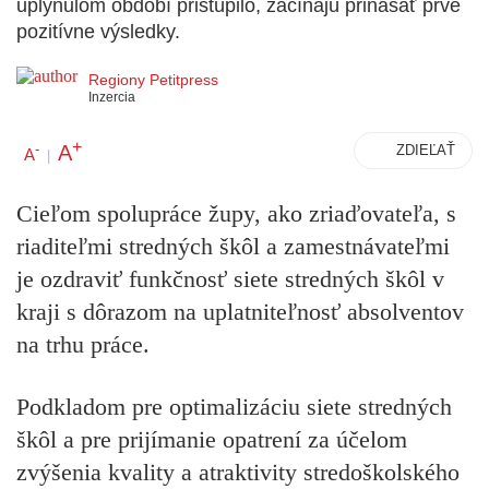
uplynulom období pristúpilo, začínajú prinášať prvé
pozitívne výsledky.
Regiony Petitpress
Inzercia
+
A
-
ZDIEĽAŤ
A
|
Cieľom spolupráce župy, ako zriaďovateľa, s
riaditeľmi stredných škôl a zamestnávateľmi
je ozdraviť funkčnosť siete stredných škôl v
kraji s dôrazom na uplatniteľnosť absolventov
na trhu práce.
Podkladom pre optimalizáciu siete stredných
škôl a pre prijímanie opatrení za účelom
zvýšenia kvality a atraktivity stredoškolského