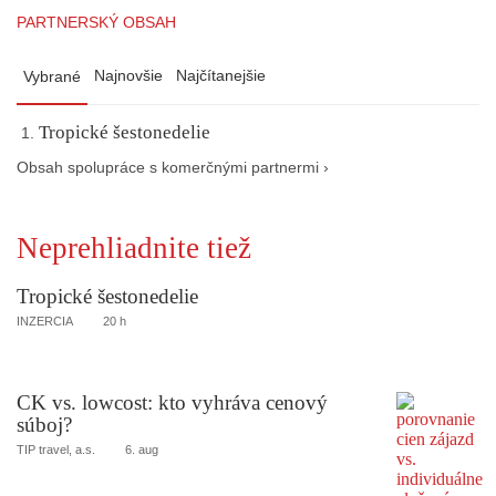
PARTNERSKÝ OBSAH
Najnovšie
Najčítanejšie
Vybrané
Tropické šestonedelie
Obsah spolupráce s komerčnými partnermi ›
Neprehliadnite tiež
Tropické šestonedelie
INZERCIA
20 h
CK vs. lowcost: kto vyhráva cenový
súboj?
TIP travel, a.s.
6. aug