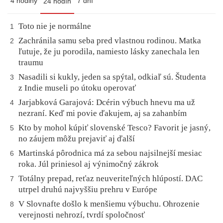
4 hodiny
7 dní
24 hodín
Toto nie je normálne
1
Zachránila samu seba pred vlastnou rodinou. Matka
2
ľutuje, že ju porodila, namiesto lásky zanechala len
traumu
Nasadili si kukly, jeden sa spýtal, odkiaľ sú. Študenta
3
z Indie museli po útoku operovať
Jarjabková Garajová: Dcérin výbuch hnevu ma už
4
nezraní. Keď mi povie ďakujem, aj sa zahanbím
Kto by mohol kúpiť slovenské Tesco? Favorit je jasný,
5
no záujem môžu prejaviť aj ďalší
Martinská pôrodnica má za sebou najsilnejší mesiac
6
roka. Júl priniesol aj výnimočný zákrok
Totálny prepad, reťaz neuveriteľných hlúpostí. DAC
7
utrpel druhú najvyššiu prehru v Európe
V Slovnafte došlo k menšiemu výbuchu. Ohrozenie
8
verejnosti nehrozí, tvrdí spoločnosť