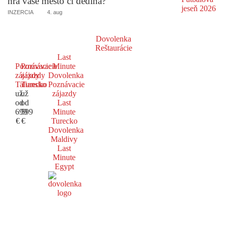
hrá vaše mesto či dedina?
INZERCIA
4. aug
Dovolenka
Reštaurácie
Last
Poznávacie
Poznávacie
Minute
zájazdy
zájazdy
Dovolenka
Taliansko
Turecko
Poznávacie
už
už
zájazdy
od
od
Last
699
599
Minute
€
€
Turecko
Dovolenka
Maldivy
Last
Minute
Egypt