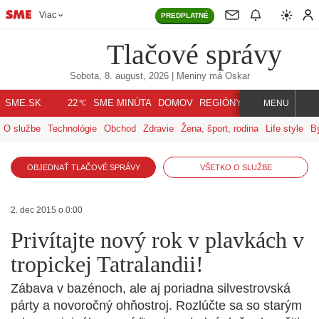
Viac
PREDPLATNÉ
Tlačové správy
Sobota, 8. august, 2026
| Meniny má
Oskar
℃
SME.SK
SME MINÚTA
DOMOV
REGIÓNY
INDEX
SVET
22
MENU
O službe
Technológie
Obchod
Zdravie
Žena, šport, rodina
Life style
B
OBJEDNAŤ TLAČOVÉ SPRÁVY
VŠETKO O SLUŽBE
2. dec 2015 o 0:00
Privítajte nový rok v plavkách v
tropickej Tatralandii!
Zábava v bazénoch, ale aj poriadna silvestrovská
párty a novoročný ohňostroj. Rozlúčte sa so starým