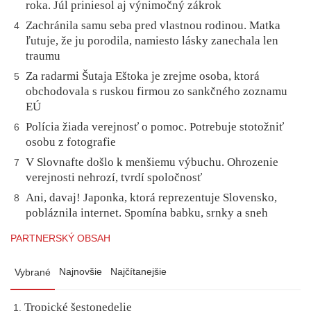
roka. Júl priniesol aj výnimočný zákrok
Zachránila samu seba pred vlastnou rodinou. Matka
4
ľutuje, že ju porodila, namiesto lásky zanechala len
traumu
Za radarmi Šutaja Eštoka je zrejme osoba, ktorá
5
obchodovala s ruskou firmou zo sankčného zoznamu
EÚ
Polícia žiada verejnosť o pomoc. Potrebuje stotožniť
6
osobu z fotografie
V Slovnafte došlo k menšiemu výbuchu. Ohrozenie
7
verejnosti nehrozí, tvrdí spoločnosť
Ani, davaj! Japonka, ktorá reprezentuje Slovensko,
8
pobláznila internet. Spomína babku, srnky a sneh
PARTNERSKÝ OBSAH
Najnovšie
Najčítanejšie
Vybrané
Tropické šestonedelie