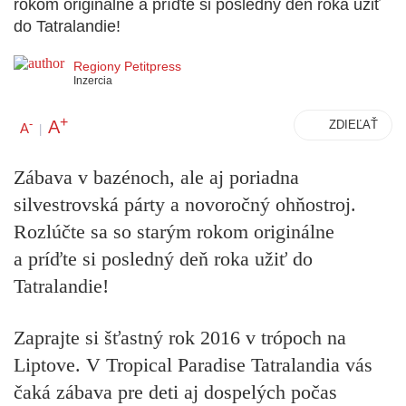
rokom originálne a príďte si posledný deň roka užiť
do Tatralandie!
Regiony Petitpress
Inzercia
+
A
-
ZDIEĽAŤ
A
|
Zábava v bazénoch, ale aj poriadna
silvestrovská párty a novoročný ohňostroj.
Rozlúčte sa so starým rokom originálne
a príďte si posledný deň roka užiť do
Tatralandie!
Zaprajte si šťastný rok 2016 v trópoch na
Liptove. V Tropical Paradise Tatralandia vás
čaká zábava pre deti aj dospelých počas