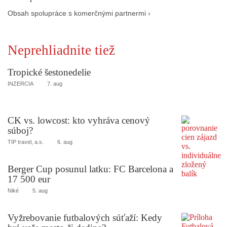
Obsah spolupráce s komerčnými partnermi ›
Neprehliadnite tiež
Tropické šestonedelie
INZERCIA
7. aug
CK vs. lowcost: kto vyhráva cenový
súboj?
TIP travel, a.s.
6. aug
Berger Cup posunul latku: FC Barcelona a
17 500 eur
Niké
5. aug
Vyžrebovanie futbalových súťaží: Kedy