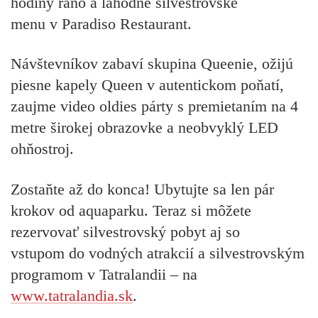
hodiny ráno a
lahodné silvestrovské
menu v Paradiso Restaurant.
Návštevníkov zabaví skupina Queenie, ožijú
piesne kapely Queen v autentickom poňatí,
zaujme video oldies párty s premietaním na 4
metre širokej obrazovke a neobvyklý LED
ohňostroj.
Zostaňte až do konca! Ubytujte sa len pár
krokov od aquaparku. Teraz si môžete
rezervovať silvestrovský pobyt aj so
vstupom do vodných atrakcií a silvestrovským
programom v Tatralandii – na
www.tatralandia.sk
.