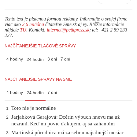
Tento text je platenou formou reklamy. Informujte o svojej firme
viac ako
2,6 milióna
čitateľov Sme.sk aj vy. Bližšie informácie
nájdete
TU
. Kontakt:
internet@petitpress.sk
; tel:+421 2 59 233
227.
NAJČÍTANEJŠIE TLAČOVÉ SPRÁVY
4 hodiny
3 dni
7 dní
24 hodín
NAJČÍTANEJŠIE SPRÁVY NA SME
4 hodiny
7 dní
24 hodín
Toto nie je normálne
1
Jarjabková Garajová: Dcérin výbuch hnevu ma už
2
nezraní. Keď mi povie ďakujem, aj sa zahanbím
Martinská pôrodnica má za sebou najsilnejší mesiac
3