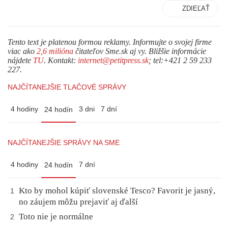
ZDIEĽAŤ
Tento text je platenou formou reklamy. Informujte o svojej firme
viac ako
2,6 milióna
čitateľov Sme.sk aj vy. Bližšie informácie
nájdete
TU
. Kontakt:
internet@petitpress.sk
; tel:+421 2 59 233
227.
NAJČÍTANEJŠIE TLAČOVÉ SPRÁVY
4 hodiny
3 dni
7 dní
24 hodín
NAJČÍTANEJŠIE SPRÁVY NA SME
4 hodiny
7 dní
24 hodín
Kto by mohol kúpiť slovenské Tesco? Favorit je jasný,
1
no záujem môžu prejaviť aj ďalší
Toto nie je normálne
2