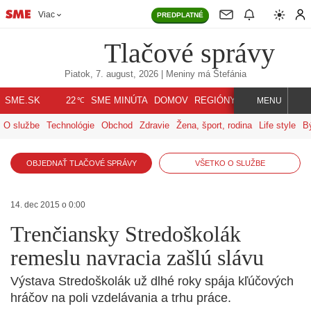
Viac
PREDPLATNÉ
Tlačové správy
Piatok, 7. august, 2026
| Meniny má
Štefánia
℃
SME.SK
SME MINÚTA
DOMOV
REGIÓNY
INDEX
SVET
22
MENU
O službe
Technológie
Obchod
Zdravie
Žena, šport, rodina
Life style
B
OBJEDNAŤ TLAČOVÉ SPRÁVY
VŠETKO O SLUŽBE
14. dec 2015 o 0:00
Trenčiansky Stredoškolák
remeslu navracia zašlú slávu
Výstava Stredoškolák už dlhé roky spája kľúčových
hráčov na poli vzdelávania a trhu práce.