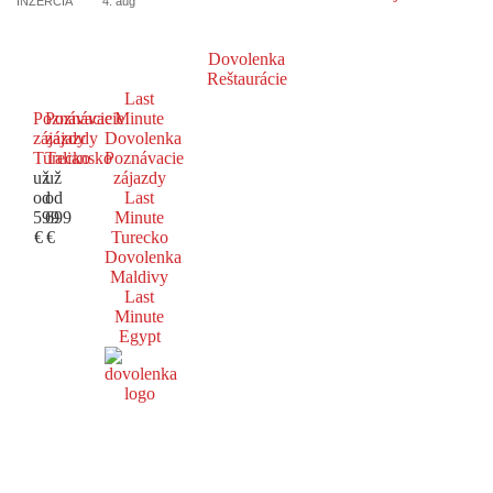
INZERCIA
4. aug
Dovolenka
Reštaurácie
Last
Poznávacie
Poznávacie
Minute
zájazdy
zájazdy
Dovolenka
Turecko
Taliansko
Poznávacie
už
už
zájazdy
od
od
Last
599
699
Minute
€
€
Turecko
Dovolenka
Maldivy
Last
Minute
Egypt