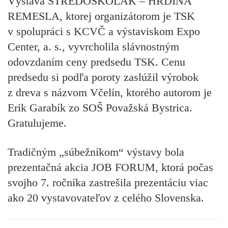
Výstava STREDOŠKOLÁK – HRDINA
REMESLA, ktorej organizátorom je TSK
v spolupráci s KCVČ a výstaviskom Expo
Center, a. s., vyvrcholila slávnostným
odovzdaním ceny predsedu TSK. Cenu
predsedu si podľa poroty zaslúžil výrobok
z dreva s názvom Včelín, ktorého autorom je
Erik Garabík zo SOŠ Považská Bystrica.
Gratulujeme.
Tradičným „súbežníkom“ výstavy bola
prezentačná akcia JOB FORUM, ktorá počas
svojho 7. ročníka zastrešila prezentáciu viac
ako 20 vystavovateľov z celého Slovenska.