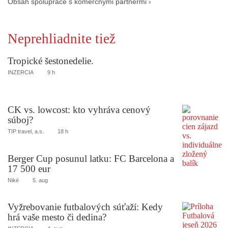
Obsah spolupráce s komerčnými partnermi ›
Neprehliadnite tiež
Tropické šestonedelie.
INZERCIA
9 h
CK vs. lowcost: kto vyhráva cenový
súboj?
TIP travel, a.s.
18 h
Berger Cup posunul latku: FC Barcelona a
17 500 eur
Niké
5. aug
Vyžrebovanie futbalových súťaží: Kedy
hrá vaše mesto či dedina?