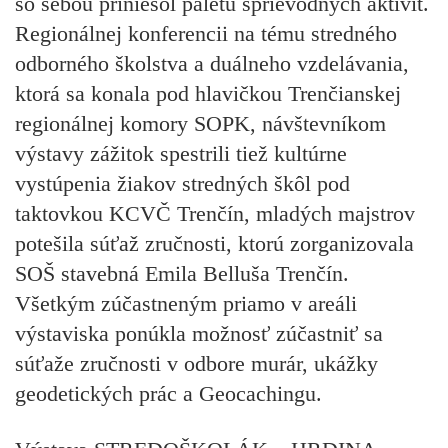
so sebou priniesol paletu sprievodných aktivít.
Regionálnej konferencii na tému stredného
odborného školstva a duálneho vzdelávania,
ktorá sa konala pod hlavičkou Trenčianskej
regionálnej komory SOPK, návštevníkom
výstavy zážitok spestrili tiež kultúrne
vystúpenia žiakov stredných škôl pod
taktovkou KCVČ Trenčín, mladých majstrov
potešila súťaž zručnosti, ktorú zorganizovala
SOŠ stavebná Emila Belluša Trenčín.
Všetkým zúčastneným priamo v areáli
výstaviska ponúkla možnosť zúčastniť sa
súťaže zručnosti v odbore murár, ukážky
geodetických prác a Geocachingu.