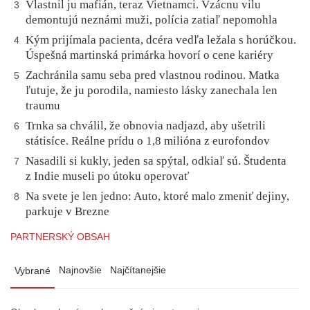
Vlastnil ju mafián, teraz Vietnamci. Vzácnu vilu
3
demontujú neznámi muži, polícia zatiaľ nepomohla
Kým prijímala pacienta, dcéra vedľa ležala s horúčkou.
4
Úspešná martinská primárka hovorí o cene kariéry
Zachránila samu seba pred vlastnou rodinou. Matka
5
ľutuje, že ju porodila, namiesto lásky zanechala len
traumu
Trnka sa chválil, že obnovia nadjazd, aby ušetrili
6
státisíce. Reálne prídu o 1,8 milióna z eurofondov
Nasadili si kukly, jeden sa spýtal, odkiaľ sú. Študenta
7
z Indie museli po útoku operovať
Na svete je len jedno: Auto, ktoré malo zmeniť dejiny,
8
parkuje v Brezne
PARTNERSKÝ OBSAH
Najnovšie
Najčítanejšie
Vybrané