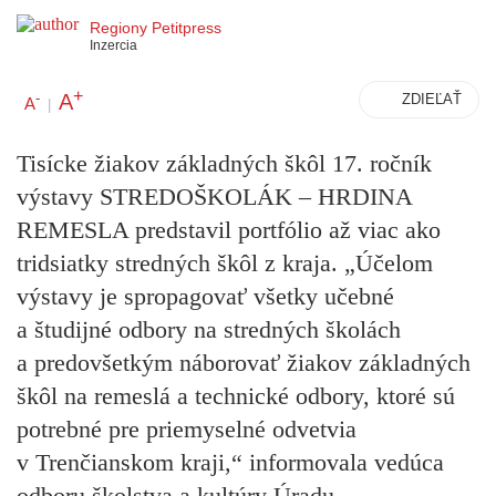
Regiony Petitpress
Inzercia
+
A
-
ZDIEĽAŤ
A
|
Tisícke žiakov základných škôl 17. ročník
výstavy STREDOŠKOLÁK – HRDINA
REMESLA predstavil portfólio až viac ako
tridsiatky stredných škôl z kraja. „Účelom
výstavy je spropagovať všetky učebné
a študijné odbory na stredných školách
a predovšetkým náborovať žiakov základných
škôl na remeslá a technické odbory, ktoré sú
potrebné pre priemyselné odvetvia
v Trenčianskom kraji,“ informovala vedúca
odboru školstva a kultúry Úradu