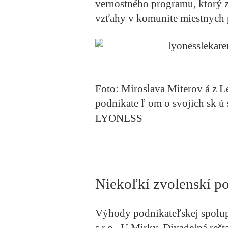
vernostného programu, ktorý z
vzťahy v komunite miestnych p
Foto: Miroslava Miterov
á
z L
podnikate
ľ
om o svojich sk
ú
LYONESS
Nieko
ľk
í zvolensk
í p
Výhody podnikateľskej spolup