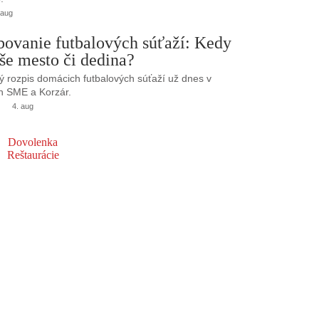
 aug
bovanie futbalových súťaží: Kedy
še mesto či dedina?
 rozpis domácich futbalových súťaží už dnes v
h SME a Korzár.
4. aug
Dovolenka
Reštaurácie