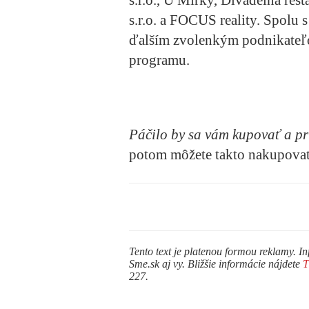
s.r.o., U Mirky, Divadelná reš
s.r.o. a FOCUS reality. Spolu
ďalším zvolenkým podnikateľ
programu.
P
áč
ilo by sa v
á
m kupova
ť
a pr
potom môžete takto nakupovať
Tento text je platenou formou reklamy. In
Sme.sk aj vy. Bližšie informácie nájdete
227.