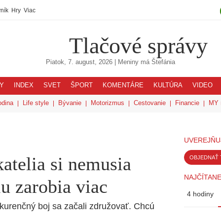
ník
Hry
Viac
Tlačové správy
Piatok, 7. august, 2026
| Meniny má
Štefánia
Y
INDEX
SVET
ŠPORT
KOMENTÁRE
KULTÚRA
VIDEO
odina
Life style
Bývanie
Motorizmus
Cestovanie
Financie
MY 
UVEREJŇU
atelia si nemusia
OBJEDNAŤ 
NAJČÍTANE
u zarobia viac
4 hodiny
nkurenčný boj sa začali združovať. Chcú