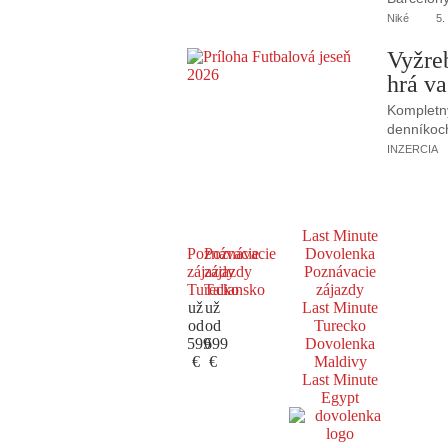
Niké
5.
Vyžre
hrá va
Kompletný
denníkoc
INZERCIA
Last Minute
Poznávacie
Poznávacie
Dovolenka
zájazdy
zájazdy
Poznávacie
Turecko
Taliansko
zájazdy
už
už
Last Minute
od
od
Turecko
599
699
Dovolenka
€
€
Maldivy
Last Minute
Egypt