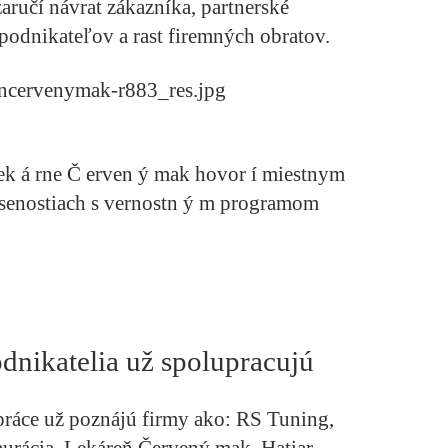
aručí návrat zákazníka, partnerské
odnikateľov a rast firemných obratov.
ek
á
rne
Č
erven
ý
mak hovor
í
miestnym
senostiach s vernostn
ý
m programom
odnikatelia u
ž spolupracuj
ú
ráce už poznájú firmy ako: RS Tuning,