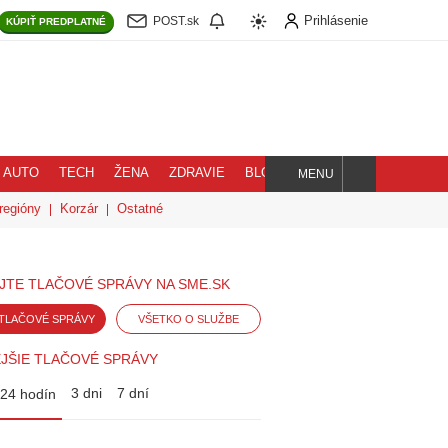
Prihlásenie
POST.sk
KÚPIŤ
PREDPLATNÉ
AUTO
TECH
ŽENA
ZDRAVIE
BLOG
MENU
Hľadaj
regióny
Korzár
Ostatné
JTE TLAČOVÉ SPRÁVY NA SME.SK
TLAČOVÉ SPRÁVY
VŠETKO O SLUŽBE
JŠIE TLAČOVÉ SPRÁVY
3 dni
7 dní
24 hodín