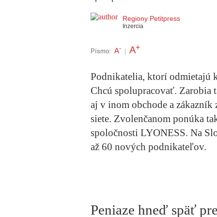
Regiony Petitpress
Inzercia
+
A
-
A
Písmo:
|
Podnikatelia, ktorí odmietajú 
Chcú spolupracovať. Zarobia 
aj v inom obchode a zákazník 
siete. Zvolenčanom ponúka ta
spoločnosti LYONESS. Na Slov
až 60 nových podnikateľov.
Peniaze hne
ď sp
äť pre