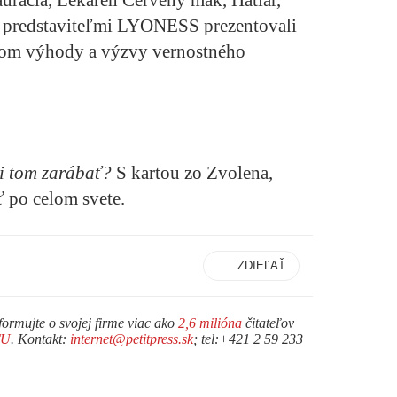
taurácia, Lekáreň Červený mak, Hatiar,
 s predstaviteľmi LYONESS prezentovali
om výhody a výzvy vernostného
i tom zar
á
ba
ť
?
S kartou zo Zvolena,
 po celom svete.
ZDIEĽAŤ
formujte o svojej firme viac ako
2,6 milióna
čitateľov
TU
. Kontakt:
internet@petitpress.sk
; tel:+421 2 59 233