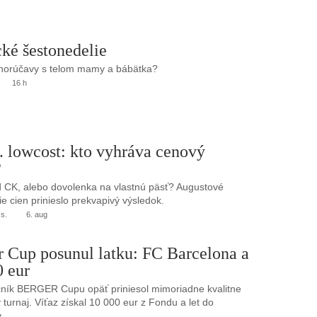
ké šestonedelie
 horúčavy s telom mamy a bábätka?
16 h
. lowcost: kto vyhráva cenový
?
 CK, alebo dovolenka na vlastnú päsť? Augustové
e cien prinieslo prekvapivý výsledok.
.s.
6. aug
r Cup posunul latku: FC Barcelona a
0 eur
ník BERGER Cupu opäť priniesol mimoriadne kvalitne
turnaj. Víťaz získal 10 000 eur z Fondu a let do
.