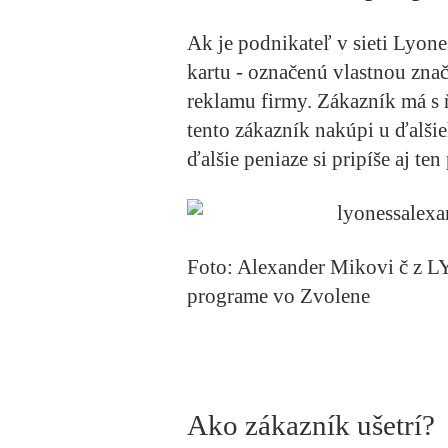
Ak je podnikateľ v sieti Lyon
kartu - označenú vlastnou znač
reklamu firmy. Zákazník má s
tento zákazník nakúpi u ďalšie
ďalšie peniaze si pripíše aj te
Foto: Alexander Mikovi
č
z L
programe vo Zvolene
Ako z
ákazn
ík u
šetr
í?