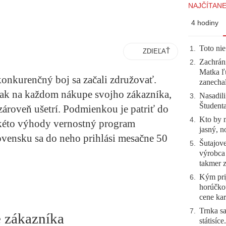
NAJČÍTANE
4 hodiny
Toto nie
1
.
ZDIEĽAŤ
Zachráni
2
.
Matka ľu
konkurenčný boj sa začali združovať.
zanecha
tak na každom nákupe svojho zákazníka,
Nasadili
3
.
Študent
zároveň ušetrí. Podmienkou je patriť do
Kto by 
4
.
kéto výhody vernostný program
jasný, n
ensku sa do neho prihlási mesačne 50
Šutajove
5
.
výrobca
takmer 
Kým prij
6
.
horúčko
cene kar
Trnka sa
7
.
 z
ákazn
íka
státisíc