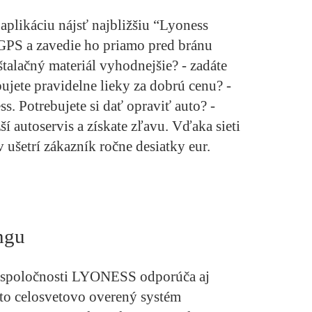
aplikáciu nájsť najbližšiu “Lyoness
GPS a zavedie ho priamo pred bránu
talačný materiál vyhodnejšie? - zadáte
ujete pravidelne lieky za dobrú cenu? -
ss. Potrebujete si dať opraviť auto? -
žší autoservis a získate zľavu. Vďaka sieti
ušetrí zákazník ročne desiatky eur.
ngu
 spoločnosti LYONESS odporúča aj
o celosvetovo overený systém