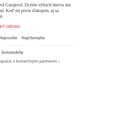
ová Garajová: Dcérin výbuch hnevu ma
ní. Keď mi povie ďakujem, aj sa
ím
KÝ OBSAH
Najnovšie
Najčítanejšie
 šestonedelie
upráce s komerčnými partnermi ›