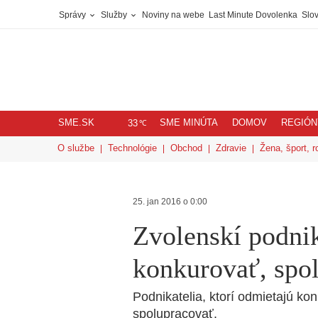
Správy
Služby
Noviny na webe
Last Minute Dovolenka
Slov
SME.SK
SME MINÚTA
DOMOV
REGIÓN
℃
33
O službe
Technológie
Obchod
Zdravie
Žena, šport, r
25. jan 2016 o 0:00
Zvolenskí podnik
konkurovať, spol
Podnikatelia, ktorí odmietajú ko
spolupracovať.