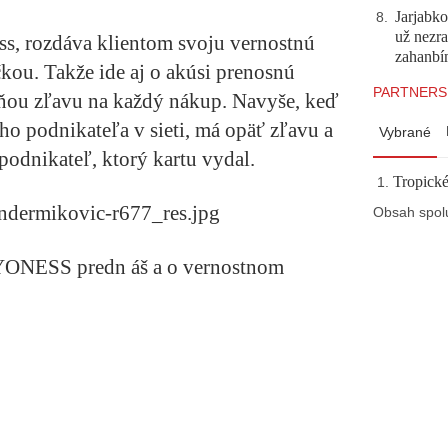
Jarjabk
8
.
už nezra
ess, rozdáva klientom svoju vernostnú
zahanb
kou. Takže ide aj o akúsi prenosnú
PARTNERS
 ňou zľavu na každý nákup. Navyše, keď
ho podnikateľa v sieti, má opäť zľavu a
Vybrané
n podnikateľ, ktorý kartu vydal.
Tropické
Obsah spol
YONESS predn
áš
a o vernostnom