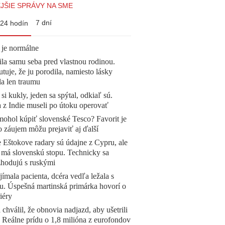
JŠIE SPRÁVY NA SME
7 dní
24 hodín
 je normálne
la samu seba pred vlastnou rodinou.
tuje, že ju porodila, namiesto lásky
la len traumu
 si kukly, jeden sa spýtal, odkiaľ sú.
a z Indie museli po útoku operovať
mohol kúpiť slovenské Tesco? Favorit je
o záujem môžu prejaviť aj ďalší
 Eštokove radary sú údajne z Cypru, ale
 má slovenskú stopu. Technicky sa
zhodujú s ruskými
ímala pacienta, dcéra vedľa ležala s
u. Úspešná martinská primárka hovorí o
iéry
 chválil, že obnovia nadjazd, aby ušetrili
e. Reálne prídu o 1,8 milióna z eurofondov