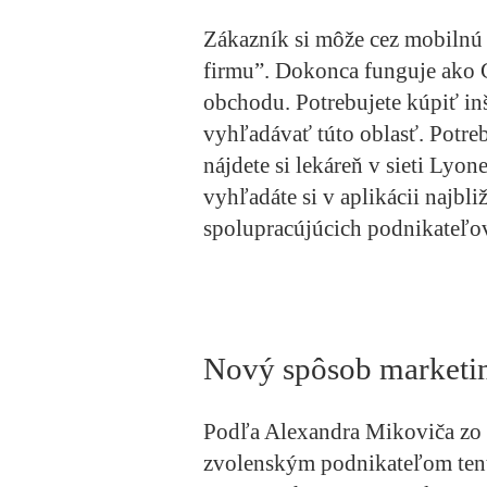
Zákazník si môže cez mobilnú 
firmu”. Dokonca funguje ako 
obchodu. Potrebujete kúpiť inš
vyhľadávať túto oblasť. Potreb
nájdete si lekáreň v sieti Lyone
vyhľadáte si v aplikácii najbli
spolupracújúcich podnikateľov 
Nov
ý sp
ôsob marketi
Podľa Alexandra Mikoviča zo
zvolenským podnikateľom tent