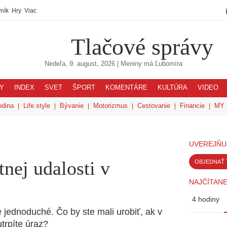
ník
Hry
Viac
Tlačové správy
Nedeľa, 9. august, 2026
| Meniny má
Ľubomíra
Y
INDEX
SVET
ŠPORT
KOMENTÁRE
KULTÚRA
VIDEO
odina
Life style
Bývanie
Motorizmus
Cestovanie
Financie
MY 
UVEREJŇU
tnej udalosti v
OBJEDNAŤ 
NAJČÍTANE
4 hodiny
e jednoduché. Čo by ste mali urobiť, ak v
utrpíte úraz?