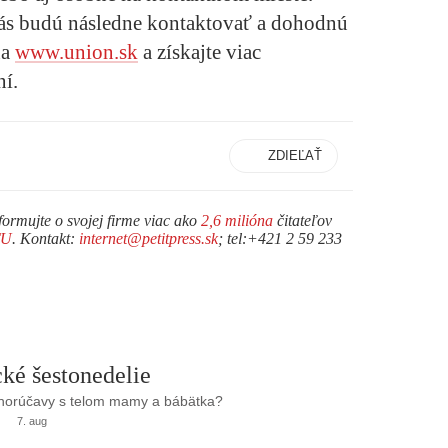
ás budú následne kontaktovať a dohodnú
na
www.union.sk
a získajte viac
ní.
ZDIEĽAŤ
formujte o svojej firme viac ako
2,6 milióna
čitateľov
TU
. Kontakt:
internet@petitpress.sk
; tel:+421 2 59 233
ké šestonedelie
 horúčavy s telom mamy a bábätka?
7. aug