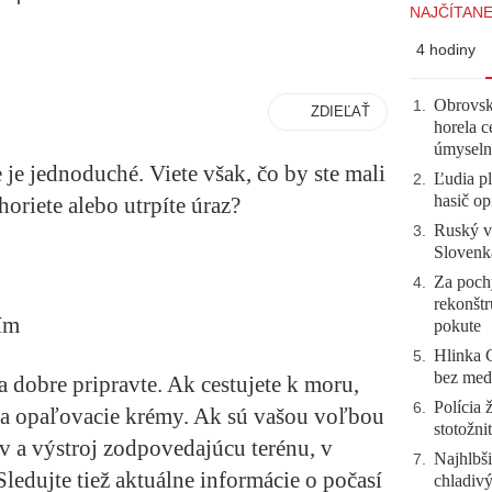
NAJČÍTANE
4 hodiny
Obrovsk
1
.
ZDIEĽAŤ
horela c
úmyseln
 je jednoduché. Viete však, čo by ste mali
Ľudia pl
2
.
hasič op
horiete alebo utrpíte úraz?
Ruský vo
3
.
Slovenk
Za pochy
4
.
rekonštr
ím
pokute
Hlinka 
5
.
bez meda
a dobre pripravte. Ak cestujete k moru,
Polícia 
6
.
 a opaľovacie krémy. Ak sú vašou voľbou
stotožni
v a výstroj zodpovedajúcu terénu, v
Najhlbši
7
.
edujte tiež aktuálne informácie o počasí
chladivý