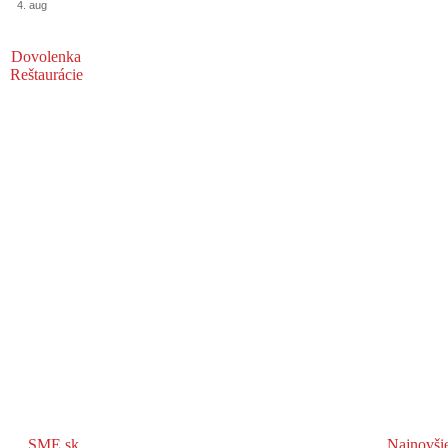
4. aug
Dovolenka
Reštaurácie
SME.sk
Najnovši