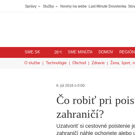
Správy
Služby
Noviny na webe
Last Minute Dovolenka
Slov
SME.SK
SME MINÚTA
DOMOV
REGIÓN
℃
28
O službe
Technológie
Obchod
Zdravie
Žena, šport, r
6. júl 2016 o 0:00
Čo robiť pri pois
zahraničí?
Uzatvoriť si cestovné poistenie j
zahraničí náhle ochoriete alebo 