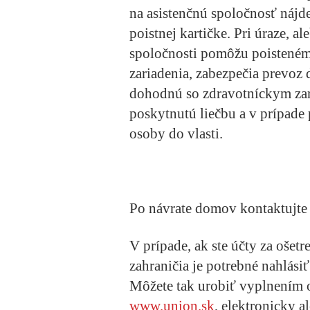
na asistenčnú spoločnosť nájde
poistnej kartičke. Pri úraze, a
spoločnosti pomôžu poistené
zariadenia, zabezpečia prevoz 
dohodnú so zdravotníckym za
poskytnutú liečbu a v prípade 
osoby do vlasti.
Po návrate domov kontaktujte
V prípade, ak ste účty za ošetr
zahraničia je potrebné nahlási
Môžete tak urobiť vyplnením 
www.union.sk
, elektronicky 