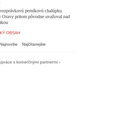
e
l rozprávkovú perníkovú chalúpku.
z Oravy pritom pôvodne uvažoval nad
tkou
KÝ OBSAH
Najnovšie
Najčítanejšie
upráce s komerčnými partnermi ›