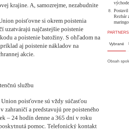
východ
ľovej krajine. A, samozrejme, nezabudnite
Postavi
8
.
Rezbár 
 Union poisťovne si okrem poistenia
maringo
í uzatvárajú najčastejšie poistenie
PARTNERS
kodu a poistenie batožiny. S ohľadom na
Vybrané
príklad aj poistenie nákladov na
hrannej akcie.
Obsah spol
stenčnú službu
i Union poisťovne sú vždy súčasťou
v zahraničí a predstavujú pre poisteného
vek – 24 hodín denne a 365 dní v roku
 poskytnutá pomoc. Telefonický kontakt