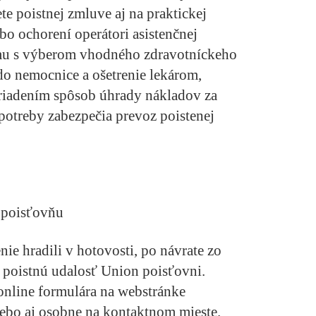
te poistnej zmluve aj na praktickej
lebo ochorení operátori asistenčnej
mu s výberom vhodného zdravotníckeho
do nemocnice a ošetrenie lekárom,
riadením spôsob úhrady nákladov za
potreby zabezpečia prevoz poistenej
 poisťovňu
enie hradili v hotovosti, po návrate zo
ť poistnú udalosť Union poisťovni.
online formulára na webstránke
alebo aj osobne na kontaktnom mieste.