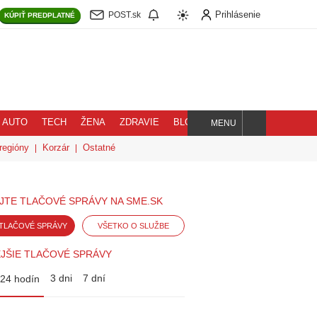
Prihlásenie
POST.sk
KÚPIŤ
PREDPLATNÉ
AUTO
TECH
ŽENA
ZDRAVIE
BLOG
MENU
Hľadaj
regióny
Korzár
Ostatné
JTE TLAČOVÉ SPRÁVY NA SME.SK
TLAČOVÉ SPRÁVY
VŠETKO O SLUŽBE
JŠIE TLAČOVÉ SPRÁVY
3 dni
7 dní
24 hodín