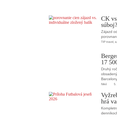
CK vs
súboj
Zájazd od
porovnani
TIP travel, a
Berge
17 50
Druhý roč
obsadený 
Barcelony
Niké
5.
Vyžre
hrá va
Kompletný
denníkoc