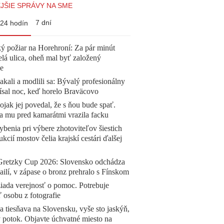
JŠIE SPRÁVY NA SME
7 dní
24 hodín
ý požiar na Horehroní: Za pár minút
elá ulica, oheň mal byť založený
e
akali a modlili sa: Bývalý profesionálny
ísal noc, keď horelo Braväcovo
jak jej povedal, že s ňou bude spať.
a mu pred kamarátmi vrazila facku
benia pri výbere zhotoviteľov šiestich
ukcií mostov čelia krajskí cestári ďalšej
Gretzky Cup 2026: Slovensko odchádza
ilí, v zápase o bronz prehralo s Fínskom
žiada verejnosť o pomoc. Potrebuje
ť osobu z fotografie
a tiesňava na Slovensku, vyše sto jaskýň,
 potok. Objavte úchvatné miesto na