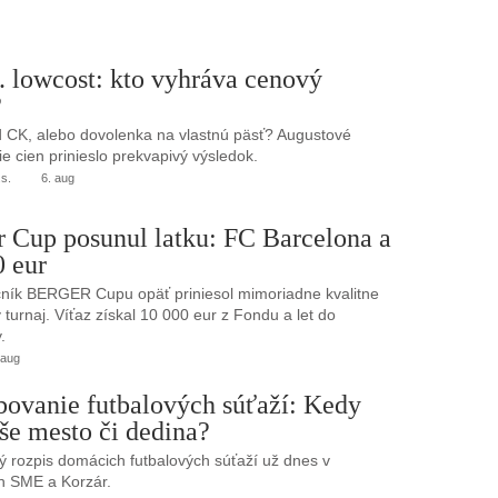
. lowcost: kto vyhráva cenový
?
 CK, alebo dovolenka na vlastnú päsť? Augustové
e cien prinieslo prekvapivý výsledok.
.s.
6. aug
r Cup posunul latku: FC Barcelona a
0 eur
ník BERGER Cupu opäť priniesol mimoriadne kvalitne
turnaj. Víťaz získal 10 000 eur z Fondu a let do
.
 aug
bovanie futbalových súťaží: Kedy
še mesto či dedina?
 rozpis domácich futbalových súťaží už dnes v
h SME a Korzár.