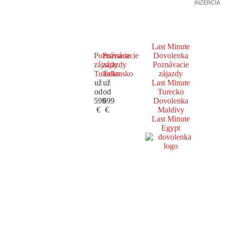
INZERCIA
Last Minute
Poznávacie
Poznávacie
Dovolenka
zájazdy
zájazdy
Poznávacie
Turecko
Taliansko
zájazdy
už
už
Last Minute
od
od
Turecko
599
699
Dovolenka
€
€
Maldivy
Last Minute
Egypt