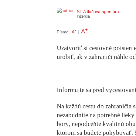
SITA tlačová agentúra
Inzercia
+
A
-
A
Písmo:
|
Uzatvoriť si cestovné poistenie
urobiť, ak v zahraničí náhle oc
Informujte sa pred vycestovan
Na každú cestu do zahraničia s
nezabudnite na potrebné lieky
hory, nepodceňte kvalitnú obu
ktorom sa budete pohybovať. Sl