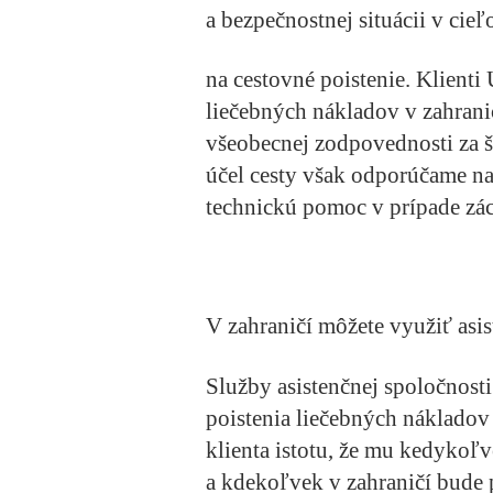
a bezpečnostnej situácii v cie
na cestovné poistenie. Klienti
liečebných nákladov v zahranič
všeobecnej zodpovednosti za š
účel cesty však odporúčame na
technickú pomoc v prípade zác
V zahraničí môžete využiť asi
Služby asistenčnej spoločnost
poistenia liečebných nákladov 
klienta istotu, že mu kedykoľ
a kdekoľvek v zahraničí bude