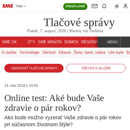
Viac
PREDPLATNÉ
Tlačové správy
Piatok, 7. august, 2026
| Meniny má
Štefánia
℃
SME.SK
SME MINÚTA
DOMOV
REGIÓNY
INDEX
SVET
27
MENU
O službe
Technológie
Obchod
Zdravie
Žena, šport, rodina
Life style
B
OBJEDNAŤ TLAČOVÉ SPRÁVY
VŠETKO O SLUŽBE
14. mar 2018 o 16:05
Online test: Aké bude Vaše
zdravie o pár rokov?
Ako bude možno vyzerať Vaše zdravie o pár rokov
pri súčasnom životnom štýle?