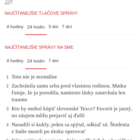
227.
NAJČÍTANEJŠIE TLAČOVÉ SPRÁVY
4 hodiny
3 dni
7 dní
24 hodín
NAJČÍTANEJŠIE SPRÁVY NA SME
4 hodiny
7 dní
24 hodín
Toto nie je normálne
1
Zachránila samu seba pred vlastnou rodinou. Matka
2
ľutuje, že ju porodila, namiesto lásky zanechala len
traumu
Kto by mohol kúpiť slovenské Tesco? Favorit je jasný,
3
no záujem môžu prejaviť aj ďalší
Nasadili si kukly, jeden sa spýtal, odkiaľ sú. Študenta
4
z Indie museli po útoku operovať