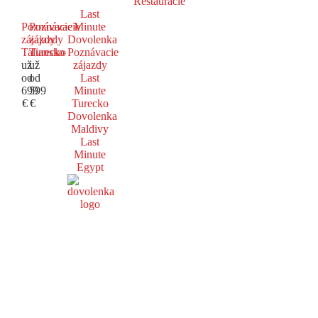
Reštaurácie
Last
Poznávacie
Poznávacie
Minute
zájazdy
zájazdy
Dovolenka
Taliansko
Turecko
Poznávacie
už
už
zájazdy
od
od
Last
699
599
Minute
€
€
Turecko
Dovolenka
Maldivy
Last
Minute
Egypt