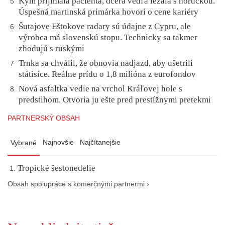
Kým prijímala pacienta, dcéra vedľa ležala s horúčkou.
5
Úspešná martinská primárka hovorí o cene kariéry
Šutajove Eštokove radary sú údajne z Cypru, ale
6
výrobca má slovenskú stopu. Technicky sa takmer
zhodujú s ruskými
Trnka sa chválil, že obnovia nadjazd, aby ušetrili
7
státisíce. Reálne prídu o 1,8 milióna z eurofondov
Nová asfaltka vedie na vrchol Kráľovej hole s
8
predstihom. Otvoria ju ešte pred prestížnymi pretekmi
PARTNERSKÝ OBSAH
Najnovšie
Najčítanejšie
Vybrané
Tropické šestonedelie
Obsah spolupráce s komerčnými partnermi ›