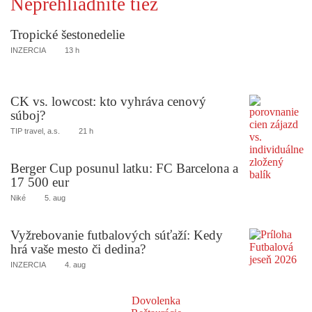
Neprehliadnite tiež
Tropické šestonedelie
INZERCIA
13 h
CK vs. lowcost: kto vyhráva cenový
súboj?
TIP travel, a.s.
21 h
Berger Cup posunul latku: FC Barcelona a
17 500 eur
Niké
5. aug
Vyžrebovanie futbalových súťaží: Kedy
hrá vaše mesto či dedina?
INZERCIA
4. aug
Dovolenka