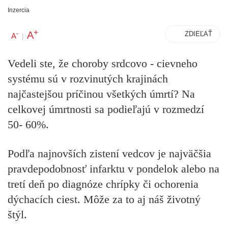
Inzercia
+
A
-
ZDIEĽAŤ
A
|
Vedeli ste, že
choroby srdcovo - cievneho
systému
sú v rozvinutých krajinách
najčastejšou
príčinou všetkých úmrtí
? Na
celkovej úmrtnosti sa podieľajú v rozmedzí
50- 60%.
Podľa najnovších zistení vedcov je
najväčšia
pravdepodobnosť infarktu v pondelok
alebo na
tretí deň po diagnóze chrípky či ochorenia
dýchacích ciest. Môže za to aj náš životný
štýl.