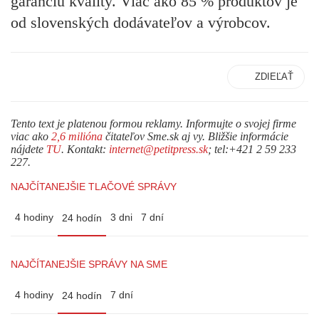
garanciu kvality. Viac ako 85 % produktov je
od slovenských dodávateľov a výrobcov.
ZDIEĽAŤ
Tento text je platenou formou reklamy. Informujte o svojej firme
viac ako
2,6 milióna
čitateľov Sme.sk aj vy. Bližšie informácie
nájdete
TU
. Kontakt:
internet@petitpress.sk
; tel:+421 2 59 233
227.
NAJČÍTANEJŠIE TLAČOVÉ SPRÁVY
4 hodiny
3 dni
7 dní
24 hodín
NAJČÍTANEJŠIE SPRÁVY NA SME
4 hodiny
7 dní
24 hodín