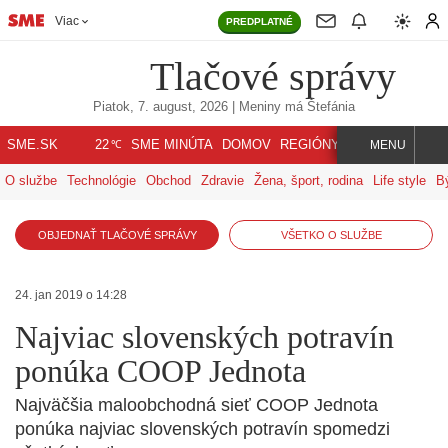
Viac
PREDPLATNÉ
Tlačové správy
Piatok, 7. august, 2026
| Meniny má
Štefánia
℃
SME.SK
SME MINÚTA
DOMOV
REGIÓNY
INDEX
SVET
22
MENU
O službe
Technológie
Obchod
Zdravie
Žena, šport, rodina
Life style
B
OBJEDNAŤ TLAČOVÉ SPRÁVY
VŠETKO O SLUŽBE
24. jan 2019 o 14:28
Najviac slovenských potravín
ponúka COOP Jednota
Najväčšia maloobchodná sieť COOP Jednota
ponúka najviac slovenských potravín spomedzi