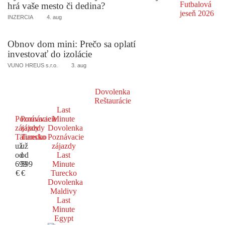
hrá vaše mesto či dedina?
INZERCIA
4. aug
Obnov dom mini: Prečo sa oplatí
investovať do izolácie
VUNO HREUS s.r.o.
3. aug
Dovolenka
Reštaurácie
Last
Poznávacie
Poznávacie
Minute
zájazdy
zájazdy
Dovolenka
Taliansko
Turecko
Poznávacie
už
už
zájazdy
od
od
Last
699
599
Minute
€
€
Turecko
Dovolenka
Maldivy
Last
Minute
Egypt