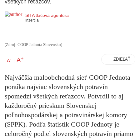
všetkých reťazcov.
SITA tlačová agentúra
Inzercia
(Zdroj: COOP Jednota Slovensko)
+
A
-
ZDIEĽAŤ
A
|
Najväčšia maloobchodná sieť COOP Jednota
ponúka najviac slovenských potravín
spomedzi všetkých reťazcov. Potvrdil to aj
každoročný prieskum Slovenskej
poľnohospodárskej a potravinárskej komory
(SPPK). Podľa štatistík COOP Jednoty je
celoročný podiel slovenských potravín priamo