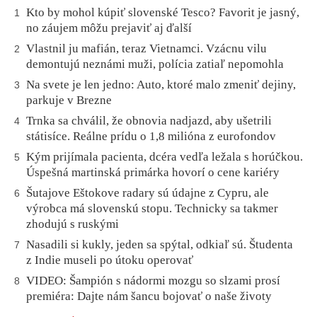
Kto by mohol kúpiť slovenské Tesco? Favorit je jasný,
1
no záujem môžu prejaviť aj ďalší
Vlastnil ju mafián, teraz Vietnamci. Vzácnu vilu
2
demontujú neznámi muži, polícia zatiaľ nepomohla
Na svete je len jedno: Auto, ktoré malo zmeniť dejiny,
3
parkuje v Brezne
Trnka sa chválil, že obnovia nadjazd, aby ušetrili
4
státisíce. Reálne prídu o 1,8 milióna z eurofondov
Kým prijímala pacienta, dcéra vedľa ležala s horúčkou.
5
Úspešná martinská primárka hovorí o cene kariéry
Šutajove Eštokove radary sú údajne z Cypru, ale
6
výrobca má slovenskú stopu. Technicky sa takmer
zhodujú s ruskými
Nasadili si kukly, jeden sa spýtal, odkiaľ sú. Študenta
7
z Indie museli po útoku operovať
VIDEO: Šampión s nádormi mozgu so slzami prosí
8
premiéra: Dajte nám šancu bojovať o naše životy