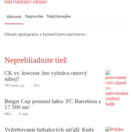
PARTNERSKÝ OBSAH
Najnovšie
Najčítanejšie
Vybrané
Obsah spolupráce s komerčnými partnermi ›
Neprehliadnite tiež
CK vs. lowcost: kto vyhráva cenový
súboj?
TIP travel, a.s.
13 h
Berger Cup posunul latku: FC Barcelona a
17 500 eur
Niké
5. aug
Vyžrebovanie futbalových súťaží: Kedy